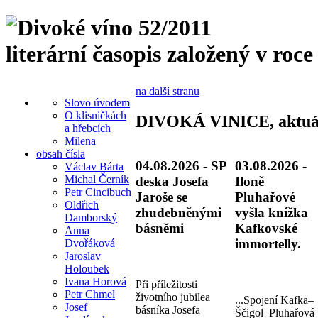
literární časopis založený v roce
na další stranu
Slovo úvodem
O klisničkách
DIVOKÁ VINICE, aktuá
a hřebcích
Milena
obsah čísla
04.08.2026 - SP
03.08.2026 -
Václav Bárta
Michal Černík
deska Josefa
Iloně
Petr Cincibuch
Jaroše se
Pluhařové
Oldřich
zhudebněnými
vyšla knížka
Damborský
básněmi
Kafkovské
Anna
immortelly.
Dvořáková
Jaroslav
Holoubek
Ivana Horová
Při příležitosti
Petr Chmel
životního jubilea
...Spojení Kafka–
Josef
básníka Josefa
Ščigol–Pluhařová