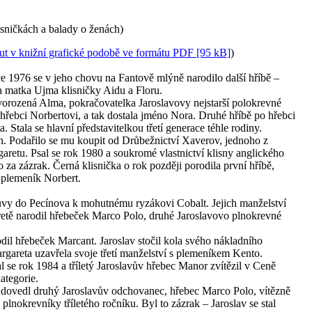
sničkách a balady o ženách)
ut v knižní grafické podobě ve formátu PDF [95 kB]
)
e 1976 se v jeho chovu na Fantově mlýně narodilo další hříbě –
a matka Ujma klisničky Aidu a Floru.
vorozená Alma, pokračovatelka Jaroslavovy nejstarší polokrevné
o hřebci Norbertovi, a tak dostala jméno Nora. Druhé hříbě po hřebci
 Stala se hlavní představitelkou třetí generace téhle rodiny.
h. Podařilo se mu koupit od Drůbežnictví Xaverov, jednoho z
aretu. Psal se rok 1980 a soukromé vlastnictví klisny anglického
za zázrak. Černá klisnička o rok později porodila první hříbě,
plemeník Norbert.
uvy do Pecínova k mohutnému ryzákovi Cobalt. Jejich manželství
etě narodil hřebeček Marco Polo, druhé Jaroslavovo plnokrevné
odil hřebeček Marcant. Jaroslav stočil kola svého nákladního
gareta uzavřela svoje třetí manželství s plemeníkem Kento.
 se rok 1984 a tříletý Jaroslavův hřebec Manor zvítězil v Ceně
ategorie.
5 dovedl druhý Jaroslavův odchovanec, hřebec Marco Polo, vítězně
 plnokrevníky tříletého ročníku. Byl to zázrak – Jaroslav se stal