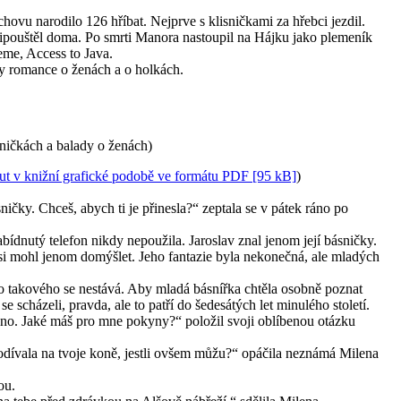
hovu narodilo 126 hříbat. Nejprve s klisničkami za hřebci jezdil.
řipouštěl doma. Po smrti Manora nastoupil na Hájku jako plemeník
eme, Access to Java.
ky romance o ženách a o holkách.
ničkách a balady o ženách)
ut v knižní grafické podobě ve formátu PDF [95 kB]
)
ničky. Chceš, abych ti je přinesla?“ zeptala se v pátek ráno po
bídnutý telefon nikdy nepoužila. Jaroslav znal jenom její básničky.
vy si mohl jenom domýšlet. Jeho fantazie byla nekonečná, ale mladých
o takového se nestává. Aby mladá básnířka chtěla osobně poznat
e scházeli, pravda, ale to patří do šedesátých let minulého století.
o. Jaké máš pro mne pokyny?“ položil svoji oblíbenou otázku
odívala na tvoje koně, jestli ovšem můžu?“ opáčila neznámá Milena
ou.