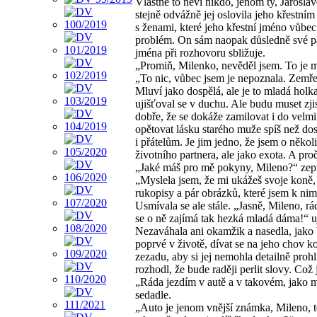
Vlastně to neví nikdo, jenom ty, Jarosla
stejně odvážně jej oslovila jeho křestní
s ženami, které jeho křestní jméno vůb
problém. On sám naopak důsledně své par
jména při rozhovoru sbližuje.
„Promiň, Milenko, nevěděl jsem. To je m
„To nic, vůbec jsem je nepoznala. Zemřel
Mluví jako dospělá, ale je to mladá holk
ujišťoval se v duchu. Ale budu muset zjist
dobře, že se dokáže zamilovat i do velm
opětovat lásku starého muže spíš než dos
i přátelům. Je jim jedno, že jsem o něko
životního partnera, ale jako exota. A pr
„Jaké máš pro mě pokyny, Mileno?“ zeptal
„Myslela jsem, že mi ukážeš svoje koně, a
rukopisy a pár obrázků, které jsem k nim
Usmívala se ale stále. „Jasně, Mileno, rá
se o ně zajímá tak hezká mladá dáma!“ uji
Nezaváhala ani okamžik a nasedla, jako b
poprvé v životě, dívat se na jeho chov ko
zezadu, aby si jej nemohla detailně proh
rozhodl, že bude raději perlit slovy. Což 
„Ráda jezdím v autě a v takovém, jako m
sedadle.
„Auto je jenom vnější známka, Mileno, té