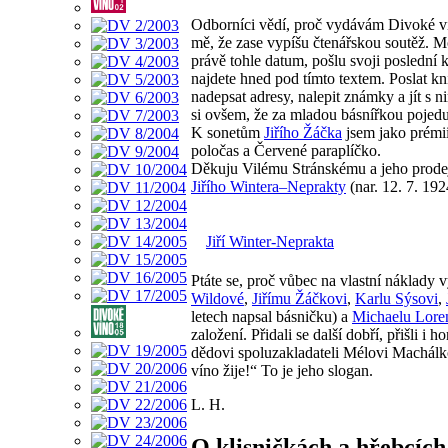
Odborníci vědí, proč vydávám Divoké ví
mě, že zase vypíšu čtenářskou soutěž. Mo
právě tohle datum, pošlu svoji poslední
najdete hned pod tímto textem. Poslat kníž
nadepsat adresy, nalepit známky a jít s 
si ovšem, že za mladou básnířkou poje
K sonetům
Jiřího Žáčka
jsem jako prémii
poločas a Červené paraplíčko.
Děkuju Vilému Stránskému a jeho prodejn
Jiřího Wintera–Neprakty
(nar. 12. 7. 192
Jiří Winter-Neprakta
Ptáte se, proč vůbec na vlastní náklad
Wildové
,
Jiřímu Žáčkovi
,
Karlu Sýsovi
,
letech napsal básničku) a
Michaelu Lore
založení. Přidali se další dobří, přišli i 
dědovi spoluzakladateli Mélovi Machálko
víno žije!“ To je jeho slogan.
L. H.
O klisničkách a hřebcích