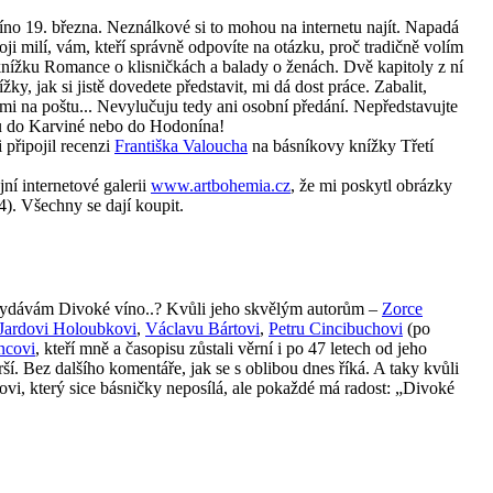
no 19. března. Neználkové si to mohou na internetu najít. Napadá
ji milí, vám, kteří správně odpovíte na otázku, proč tradičně volím
 knížku Romance o klisničkách a balady o ženách. Dvě kapitoly z ní
ky, jak si jistě dovedete představit, mi dá dost práce. Zabalit,
nimi na poštu... Nevylučuju tedy ani osobní předání. Nepředstavujte
du do Karviné nebo do Hodonína!
 připojil recenzi
Františka Valoucha
na básníkovy knížky Třetí
í internetové galerii
www.artbohemia.cz
, že mi poskytl obrázky
4). Všechny se dají koupit.
y vydávám Divoké víno..? Kvůli jeho skvělým autorům –
Zorce
Jardovi Holoubkovi
,
Václavu Bártovi
,
Petru Cincibuchovi
(po
ncovi
, kteří mně a časopisu zůstali věrní i po 47 letech od jeho
horší. Bez dalšího komentáře, jak se s oblibou dnes říká. A taky kvůli
vi, který sice básničky neposílá, ale pokaždé má radost: „Divoké