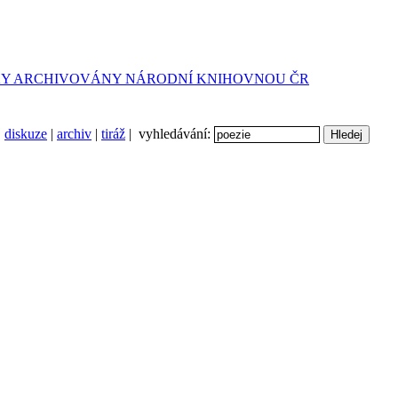
diskuze
|
archiv
|
tiráž
| vyhledávání: