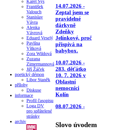
Karel Sýs
14.07.2026 -
František
Valouch
Zeptal jsem se
Stanislav
pravidelné
Vávra
dárkyně
Alenka
Zdeňky
Vávrová
Jelínkové, proč
Eduard Veselý
Pavlína
přispívá na
Vítková
babybox.
Zora Wildová
Zuzana
10.07.2026 -
Zimermannová
283. děťátko
Jiří Žáček
poetický démon
10. 7. 2026 v
Libor Staněk
Oblastní
přílohy
nemocnici
Diskuse
Kolín
informace
Profil časopisu
08.07.2026 -
Loga DV
pro spřátelené
stránky
archiv
Slovo úvodem