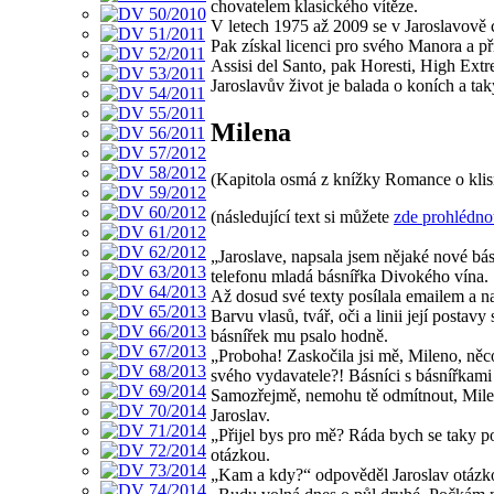
chovatelem klasického vítěze.
V letech 1975 až 2009 se v Jaroslavově c
Pak získal licenci pro svého Manora a p
Assisi del Santo, pak Horesti, High Extr
Jaroslavův život je balada o koních a ta
Milena
(Kapitola osmá z knížky Romance o klis
(následující text si můžete
zde prohlédno
„Jaroslave, napsala jsem nějaké nové bás
telefonu mladá básnířka Divokého vína.
Až dosud své texty posílala emailem a na
Barvu vlasů, tvář, oči a linii její posta
básnířek mu psalo hodně.
„Proboha! Zaskočila jsi mě, Mileno, něc
svého vydavatele?! Básníci s básnířkami s
Samozřejmě, nemohu tě odmítnout, Milen
Jaroslav.
„Přijel bys pro mě? Ráda bych se taky p
otázkou.
„Kam a kdy?“ odpověděl Jaroslav otázk