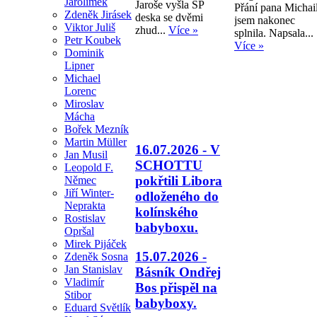
Jarolímek
Jaroše vyšla SP
Přání pana Michai
Zdeněk Jirásek
deska se dvěmi
jsem nakonec
Viktor Juliš
zhud...
Více »
splnila. Napsala...
Petr Koubek
Více »
Dominik
Lipner
Michael
Lorenc
Miroslav
Mácha
Bořek Mezník
Martin Müller
16.07.2026 - V
Jan Musil
SCHOTTU
Leopold F.
pokřtili Libora
Němec
Jiří Winter-
odloženého do
Neprakta
kolínského
Rostislav
babyboxu.
Opršal
Mirek Pijáček
15.07.2026 -
Zdeněk Sosna
Jan Stanislav
Básník Ondřej
Vladimír
Bos přispěl na
Stibor
babyboxy.
Eduard Světlík