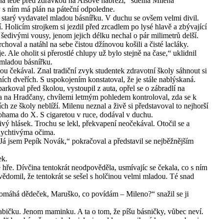
a tebe před zdrávkou na Alšově nábřeží,“ sdělila Milena
 s ním má plán na páteční odpoledne.
l starý vydavatel mladou básnířku. V duchu se ovšem velmi divil.
 Holicím strojkem si jezdil před zrcadlem po lysé hlavě a zbývající
 s šedivými vousy, jenom jejich délku nechal o pár milimetrů delší.
hoval a natáhl na sebe čistou džínovou košili a čisté lacláky.
. Ale oholit si přerostlé chlupy už bylo stejně na čase,“ uklidnil
 mladou básnířku.
u čekával. Znal tradiční zvyk studentek zdravotní školy sáhnout si
ch dveřích. S uspokojením konstatoval, že je stále nablýskaná.
parkoval před školou, vystoupil z auta, opřel se o zábradlí na
u a na Hradčany, chvílemi letmým pohledem kontroloval, zda se k
h ze školy neblíží. Milenu neznal a živě si představoval to nejhorší
nohama do X. S cigaretou v ruce, dodával v duchu.
vý hlásek. Trochu se lekl, překvapení neočekával. Otočil se a
dychtivýma očima.
 „Já jsem Pepík Novák,“ pokračoval a představil se nejběžnějším
ek.
hře. Dívčina tentokrát neodpověděla, usmívajíc se čekala, co s ním
vědomil, že tentokrát se sešel s holčinou velmi mladou. Té snad
pomáhá dědeček, Maruško, co povídám – Mileno?“ snažil se ji
bičku. Jenom maminku. A ta o tom, že píšu básničky, vůbec neví.