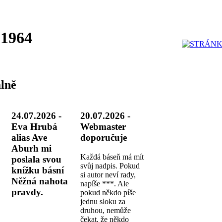
 1964
lně
24.07.2026 -
20.07.2026 -
Eva Hrubá
Webmaster
alias Ave
doporučuje
Aburh mi
Každá báseň má mít
poslala svou
svůj nadpis. Pokud
knížku básní
si autor neví rady,
Něžná nahota
napíše ***. Ale
pravdy.
pokud někdo píše
jednu sloku za
druhou, nemůže
čekat, že někdo