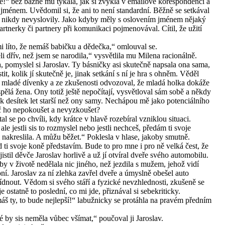
ve!“ bez bázně mu tykala, jak si zvykla v emailové korespondenci a
m jménem. Uvědomil si, že ani to není standardní. Běžně se setkával
ec nikdy nevyslovily. Jako kdyby měly s oslovením jménem nějaký
tnerky či partnery při komunikaci pojmenovával. Cítil, že užití
i líto, že nemáš babičku a dědečka,“ omlouval se.
i dřív, než jsem se narodila,“ vysvětlila mu Milena racionálně.
a, pomyslel si Jaroslav. Ty básničky asi skutečně napsala ona sama,
it, kolik jí skutečně je, jinak setkání s ní je hra s ohněm. Věděl
i mladé dívenky a ze zkušenosti odvozoval, že mladá holka dokáže
pělá žena. Ony totiž ještě nepočítají, vysvětloval sám sobě a někdy
lik desítek let starší než ony samy. Nechápou mě jako potenciálního
oč ho nepokoušet a nevyzkoušet?
 se po chvíli, kdy krátce v hlavě rozebíral vzniklou situaci.
le jestli sis to rozmyslel nebo jestli nechceš, předám ti svoje
 nakreslila. A můžu běžet.“ Poklesla v hlase, jakoby smutně.
d ti svoje koně představím. Bude to pro mne i pro ně velká čest, že
stil děvče Jaroslav horlivě a už jí otvíral dveře svého automobilu.
y v životě nedělala nic jiného, než jezdila s mužem, jehož vidí
ní. Jaroslav za ní zlehka zavřel dveře a úmyslně obešel auto
lídnout. Vědom si svého stáří a fyzické nevzhlednosti, zkušeně se
je ostatně to poslední, co mi jde, přiznával si sebekriticky.
áš ty, to bude nejlepší!“ labužnicky se protáhla na pravém předním
 by sis neměla vůbec všímat,“ poučoval ji Jaroslav.