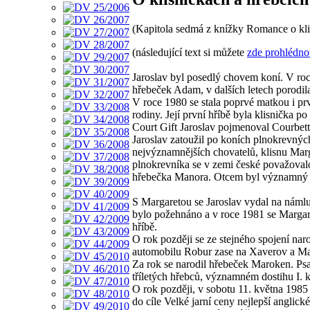
(Kapitola sedmá z knížky Romance o kli
(následující text si můžete
zde prohlédno
Jaroslav byl posedlý chovem koní. V roc
hřebeček Adam, v dalších letech porodil
V roce 1980 se stala poprvé matkou i pr
rodiny. Její první hříbě byla klisnička p
Court Gift Jaroslav pojmenoval Courbetta.
Jaroslav zatoužil po koních plnokrevnýc
nejvýznamnějších chovatelů, klisnu Marg
plnokrevníka se v zemi české považovalo 
hřebečka Manora. Otcem byl významný 
S Margaretou se Jaroslav vydal na náml
bylo požehnáno a v roce 1981 se Margar
hříbě.
O rok později se ze stejného spojení nar
automobilu Robur zase na Xaverov a Mar
Za rok se narodil hřebeček Maroken. Psal
tříletých hřebců, významném dostihu I. k
O rok později, v sobotu 11. května 198
do cíle Velké jarní ceny nejlepší anglické