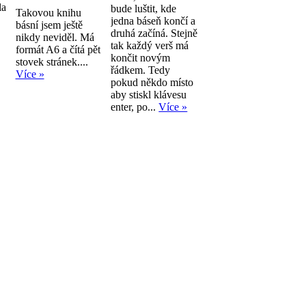
la
bude luštit, kde
Takovou knihu
jedna báseň končí a
básní jsem ještě
druhá začíná. Stejně
nikdy neviděl. Má
tak každý verš má
formát A6 a čítá pět
končit novým
stovek stránek....
řádkem. Tedy
Více »
pokud někdo místo
aby stiskl klávesu
enter, po...
Více »