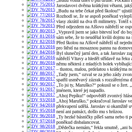
„Budu volná dnes o půl druhé. Počkám n
Jaroslavovi dvěma krátkými větami, jaký
„Budu na tebe čekat před školou!“ ujisti
Rozhodl se, že se aspoň poněkud vylepší.
vlasy zkrátil na dva tři milimetry. Totéž
Před odjezdem na Alšovo nábřeží se osprc
„Vypravil jsem se jako bitevní loď do boje
sám sebe, že to neudělal kvůli dojmu na
Před školou na Alšově nábřeží už nejedno
pro štěstí na mosaznou pannu na domovní
Byl slunečný jarní den, a tak Jaroslav za
nábřeží Vltavy a hleděl střídavě na řek
němu některá z mladých holek vybíhajícíc
– tlustou, malou, prdelatou s krátkýma 
„Tady jsem,“ ozval se za jeho zády zvoni
spatřil usměvavý zázrak s rozzářenýma 
„To jsi ty, Maruško?“ pokusil se o žert.
jménem, které jej napadlo.
„Ahoj Pepíku!“ odpověděl zvonivý hlás
„Ahoj Maruško,“ pokračoval Jaroslav ve 
překvapení udělá. Jaroslav si okamžitě u
není ani patnáct, došlo mu s hrůzou.
„Ty hezké básničky píšeš sama nebo ti 
poněkud disbalancovat.
„Dědečka nemám,“ řekla smutně, „ani ba