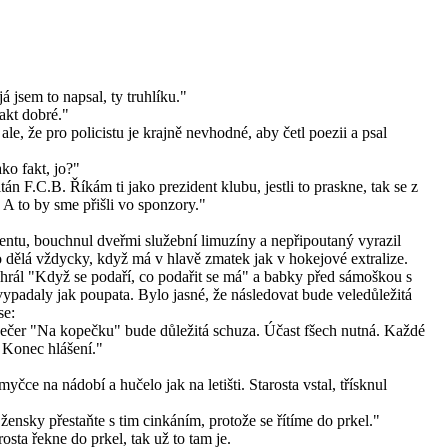
 jsem to napsal, ty truhlíku."
fakt dobré."
 ale, že pro policistu je krajně nevhodné, aby četl poezii a psal
ko fakt, jo?"
tán F.C.B. Říkám ti jako prezident klubu, jestli to praskne, tak se z
 A to by sme přišli vo sponzory."
ntu, bouchnul dveřmi služební limuzíny a nepřipoutaný vyrazil
o dělá vždycky, když má v hlavě zmatek jak v hokejové extralize.
 hrál "Když se podaří, co podařit se má" a babky před sámoškou s
ypadaly jak poupata. Bylo jasné, že následovat bude veledůležitá
se:
večer "Na kopečku" bude důležitá schuza. Účast fšech nutná. Každé
 Konec hlášení."
čce na nádobí a hučelo jak na letišti. Starosta vstal, třísknul
žensky přestaňte s tim cinkáním, protože se řítíme do prkel."
sta řekne do prkel, tak už to tam je.