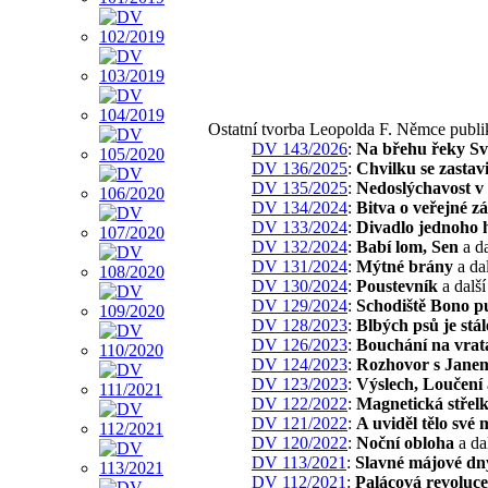
Ostatní tvorba Leopolda F. Němce publ
DV 143/2026
:
Na břehu řeky Sv
DV 136/2025
:
Chvilku se zastavi
DV 135/2025
:
Nedoslýchavost v
DV 134/2024
:
Bitva o veřejné z
DV 133/2024
:
Divadlo jednoho 
DV 132/2024
:
Babí lom, Sen
a da
DV 131/2024
:
Mýtné brány
a dal
DV 130/2024
:
Poustevník
a další
DV 129/2024
:
Schodiště Bono p
DV 128/2023
:
Blbých psů je stál
DV 126/2023
:
Bouchání na vrat
DV 124/2023
:
Rozhovor s Jane
DV 123/2023
:
Výslech, Loučení
DV 122/2022
:
Magnetická střel
DV 121/2022
:
A uviděl tělo své
DV 120/2022
:
Noční obloha
a da
DV 113/2021
:
Slavné májové dn
DV 112/2021
:
Palácová revoluce