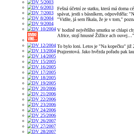
Fešná účetní ze statku, která má doma 
spávat, jestli s básníkem, odpověděla: 
"Vidíte, já sem říkala, že je v tom," poz
V hodině největšího smutku se chlapi chy
Africe, stojí hnusné Žižlice ach ouvej…
To bylo loni. Letos je "Na kopečku" již
Prajzentová. Jako hvězda pořadu pak lau