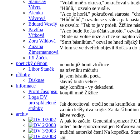
Stanislav
"Volali mně z okresu,"pokračoval s trag
Vávra
"Hůůů," ozvalo se v sále.
Alenka
"A co je horší," pokračoval starosta, "ch
Vávrová
"Hůůůůůů," ozvalo se v sále a pak nast
Eduard Veselý
se ozvalo: "Tak to je v prdeli. Žižlice ná
Pavlína
"A co bude Roťas dělat starosto," ozvala
Vítková
"Bude na volné noze a chce se naplno vě
Zora Wildová
"Smrt básníkům," ozval se hned nějaký l
Zuzana
V tom se ve dveřích objevil Roťas a do p
Zimermannová
Jiří Žáček
poetický démon
nebudu již honit zločince
Libor Staněk
na trávníku mičudu
přílohy
já jsem básník, poeta
Diskuse
slavný budu velice
informace
tady končím - vy dekadenti
Profil časopisu
koupili mně Žižlice
Loga DV
pro spřátelené
Jak dorecitoval, otočil se na kramfleku,
stránky
za ním letěly dva krigle. Za další hodi
archiv
láhve vodky.
A pak to začalo. Generální sponzor F.C.B
odteď bude sponzorovat jen Roťasova aut
tradiční autorské čtení Na kopečku. Star
stůl.