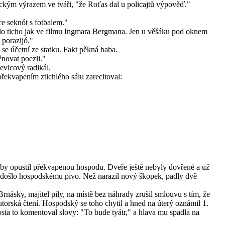
ickým výrazem ve tváři, "že Roťas dal u policajtů výpověď."
ce seknót s fotbalem."
alo ticho jak ve filmu Ingmara Bergmana. Jen u věšáku pod oknem
s porazijó."
 se účetní ze statku. Fakt pěkná baba.
novat poezii."
evicový radikál.
řekvapením ztichlého sálu zarecitoval:
 aby opustil překvapenou hospodu. Dveře ještě nebyly dovřené a už
nu došlo hospodskému pivo. Než narazil nový škopek, padly dvě
rnásky, majitel pily, na místě bez náhrady zrušil smlouvu s tím, že
orská čtení. Hospodský se toho chytil a hned na úterý oznámil 1.
osta to komentoval slovy: "To bude tyátr," a hlava mu spadla na