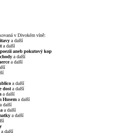
ikovaná v Divokém víně:
itavy
a další
t
a další
 poezii aneb pokutový kop
áchody
a další
herce
a další
lší
ší
ublico
a další
e dost
a další
a
a další
m Husem
a další
a další
ka
a další
 matky
a další
lší
y
a další