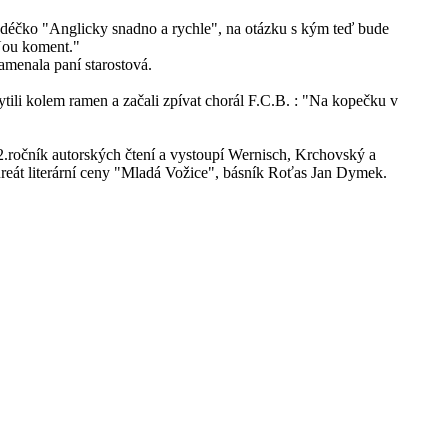
cédéčko "Anglicky snadno a rychle", na otázku s kým teď bude
"Nou koment."
namenala paní starostová.
tili kolem ramen a začali zpívat chorál F.C.B. : "Na kopečku v
"
 2.ročník autorských čtení a vystoupí Wernisch, Krchovský a
reát literární ceny "Mladá Vožice", básník Roťas Jan Dymek.