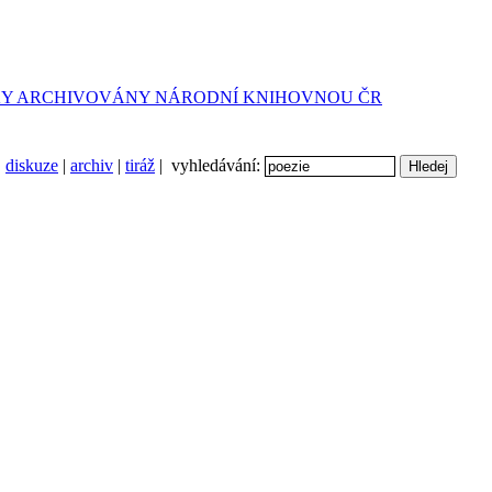
diskuze
|
archiv
|
tiráž
| vyhledávání: