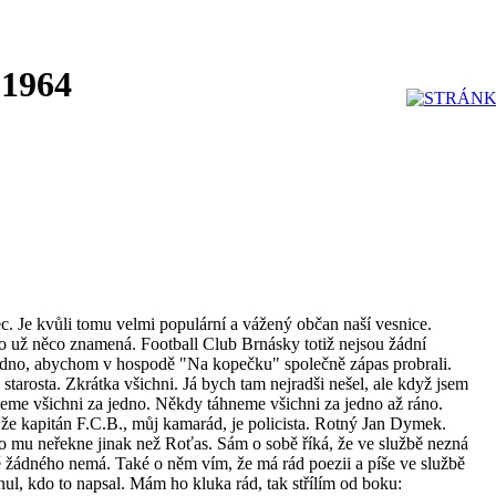
 1964
c. Je kvůli tomu velmi populární a vážený občan naší vesnice.
o už něco znamená. Football Club Brnásky totiž nejsou žádní
jedno, abychom v hospodě "Na kopečku" společně zápas probrali.
starosta. Zkrátka všichni. Já bych tam nejradši nešel, ale když jsem
neme všichni za jedno. Někdy táhneme všichni za jedno až ráno.
že kapitán F.C.B., můj kamarád, je policista. Rotný Jan Dymek.
do mu neřekne jinak než Roťas. Sám o sobě říká, že ve službě nezná
ně žádného nemá. Také o něm vím, že má rád poezii a píše ve službě
nul, kdo to napsal. Mám ho kluka rád, tak střílím od boku: