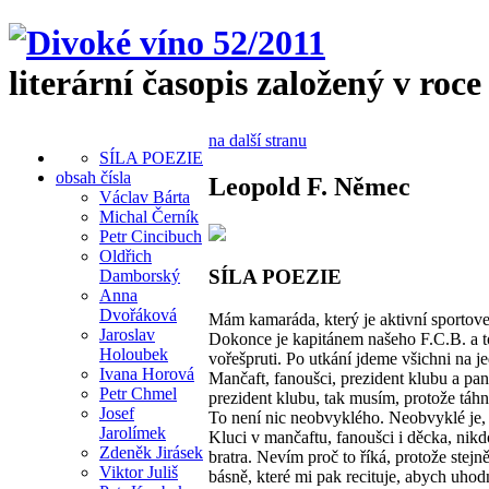
literární časopis založený v roce
na další stranu
SÍLA POEZIE
obsah čísla
Leopold F. Němec
Václav Bárta
Michal Černík
Petr Cincibuch
Oldřich
SÍLA POEZIE
Damborský
Anna
Dvořáková
Mám kamaráda, který je aktivní sportove
Jaroslav
Dokonce je kapitánem našeho F.C.B. a t
Holoubek
vořešpruti. Po utkání jdeme všichni na 
Ivana Horová
Mančaft, fanoušci, prezident klubu a pan 
Petr Chmel
prezident klubu, tak musím, protože táh
Josef
To není nic neobvyklého. Neobvyklé je, 
Jarolímek
Kluci v mančaftu, fanoušci i děcka, nik
Zdeněk Jirásek
bratra. Nevím proč to říká, protože stej
Viktor Juliš
básně, které mi pak recituje, abych uhod