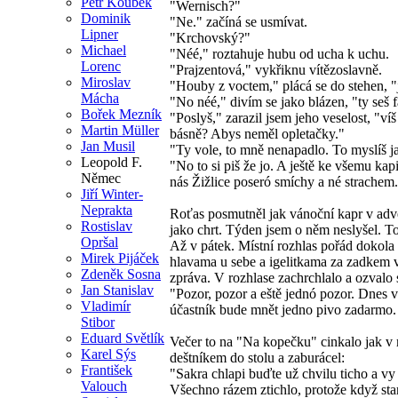
Petr Koubek
"Wernisch?"
Dominik
"Ne." začíná se usmívat.
Lipner
"Krchovský?"
Michael
"Néé," roztahuje hubu od ucha k uchu.
Lorenc
"Prajzentová," vykřiknu vítězoslavně.
Miroslav
"Houby z voctem," plácá se do stehen, "já
Mácha
"No néé," divím se jako blázen, "ty seš 
Bořek Mezník
"Poslyš," zarazil jsem jeho veselost, "víš
Martin Müller
básně? Abys neměl opletačky."
Jan Musil
"Ty vole, to mně nenapadlo. To myslíš ja
Leopold F.
"No to si piš že jo. A ještě ke všemu kapi
Němec
nás Žižlice poseró smíchy a né strachem.
Jiří Winter-
Neprakta
Roťas posmutněl jak vánoční kapr v adve
Rostislav
jako chrt. Týden jsem o něm neslyšel. T
Opršal
Až v pátek. Místní rozhlas pořád dokola
Mirek Pijáček
hlavama u sebe a igelitkama za zadkem v
Zdeněk Sosna
zpráva. V rozhlase zachrchlalo a ozvalo 
Jan Stanislav
"Pozor, pozor a eště jednó pozor. Dnes 
Vladimír
účastník bude mnět jedno pivo zadarmo.
Stibor
Eduard Světlík
Večer to na "Na kopečku" cinkalo jak v my
Karel Sýs
deštníkem do stolu a zaburácel:
František
"Sakra chlapi buďte už chvilu ticho a vy 
Valouch
Všechno rázem ztichlo, protože když staro