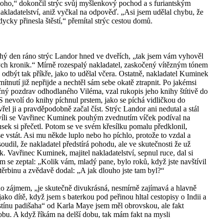
oho,“ dokončil strýc svůj myšlenkový pochod a s furiantským
kladatelství, aniž vyčkal na odpověď. „Asi jsem udělal chybu, že
dycky přinesla štěstí,“ přemítal strýc cestou domů.
uhý den ráno strýc Landor hned ve dveřích, „tak jsem vám vyhověl
ných kronik.“ Mírně rozespalý nakladatel, zaskočený vítězným tónem
odbýt tak příkře, jako to udělal včera. Ostatně, nakladatel Kuminek
nutí již nepřijde a nechtěl sám sebe okatě ztrapnit. Po jakémsi
ný pozdrav odhodlaného Viléma, vzal rukopis jeho knihy štítivě do
 S nevolí do knihy píchnul prstem, jako se píchá vidličkou do
el ji a pravděpodobně začal číst. Strýc Landor ani nedutal a stál
hvíli se Vavřinec Kuminek pouhým zvednutím víček podíval na
ousek si přečetl. Potom se ve svém křesílku pomalu předklonil,
se vstát. Asi mu někde luplo nebo ho píchlo, protože to vzdal a
oudil, že nakladatel předstírá pohodu, ale ve skutečnosti že už
ík. Vavřinec Kuminek, majitel nakladatelství, sepnul ruce, dal si
 se zeptal: „Kolik vám, mladý pane, bylo roků, když jste navštívil
těrbinu a zvědavě dodal: „A jak dlouho jste tam byl?“
eho zájmem, „je skutečně divukrásná, nesmírně zajímavá a hlavně
ko dítě, když jsem s baterkou pod peřinou hltal cestopisy o Indii a
stínu padišaha“ od Karla Maye jsem měl obrovskou, ale fakt
dobu. A když říkám na delší dobu, tak mám fakt na mysli