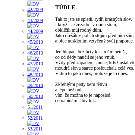
TŮDLE.
Tak to jste se spletli, rytíři krásných slov.
I když jste zezadu i z obou stran,
obklíčili můj rodný dům.
Jako ořešák v polích stojím před ním sám,
a přec neskloním vztyčený svůj praporec.
Jen hlupáci bez úcty k starcům netuší,
co od dědy naučil se jeho vnuk.
Vždy před západem slunce, když ustal vítr
moudrá slova starce poslouchala celá ves.
Vidím to jako dnes, protože je to dnes.
Zkřehlými prsty beru tětivu
a lépe než oni,
vím, že možná to je naposled,
co napínám tátův luk.