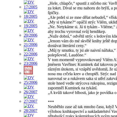
„Hele, chlapče,“ spustil z ničeho nic Va
za loket. Díval se mu nahoru do brýlí, a p
špičky.
„Ale prdel si ze mne dělat nebudeš,“ vřísk
„My si tykáme?“ opáčil strýc Vilém, uklidn
„Ne. Netykáme si. Já ti tykám - Viléme,“ 
aby trochu vyrovnal svůj hendikep.
„Nuže dobrá,“ odvětil strýc s ledovým klid
„Jenom vám do mé skvělé knihy ještě dopí
dostávat literární ceny.“
„Můj ty smutku, ty jsi ale naivní náfuka,“
polepšovně, Laudóne.“
V tom momentě vyprovokovaný Vilém Alex
jménem Vavřinec Kuminek dal takovou po č
rázným útokem, si vzápětí uvědomil, že už
nosu mu crčela krev a chroptěl. Strýc nad
narovnal se a rukávem saka si utřel zakrv
stole hned vedle strýcova rukopisu, rezi
zapomněl Kuminek na tykání.
„A kvůli takové blbosti, jako je povídka o
***
Neuběhlo zase až tak mnoho času, když Vi
výlohou knihkupectví a nakladatelství Va
přitahující zraky kolemjdoucích svým pes