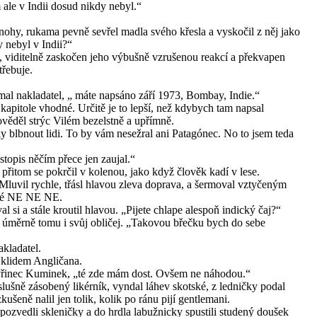
ale v Indii dosud nikdy nebyl.“
ohy, rukama pevně sevřel madla svého křesla a vyskočil z něj jako
y nebyl v Indii?“
c, viditelně zaskočen jeho výbušně vzrušenou reakcí a překvapen
třebuje.
mal nakladatel, „ máte napsáno září 1973, Bombay, Indie.“
 kapitole vhodné. Určitě je to lepší, než kdybych tam napsal
ěděl strýc Vilém bezelstně a upřímně.
y blbnout lidi. To by vám nesežral ani Patagónec. No to jsem teda
stopis něčím přece jen zaujal.“
přitom se pokrčil v kolenou, jako když člověk kadí v lese.
luvil rychle, třásl hlavou zleva doprava, a šermoval vztyčeným
vné NE NE NE.
 si a stále kroutil hlavou. „Pijete chlape alespoň indický čaj?“
 a úměrně tomu i svůj obličej. „Takovou břečku bych do sebe
akladatel.
 klidem Angličana.
Vavřinec Kuminek, „té zde mám dost. Ovšem ne náhodou.“
slušně zásobený likérník, vyndal láhev skotské, z ledničky podal
ušeně nalil jen tolik, kolik po ránu pijí gentlemani.
pozvedli skleničky a do hrdla labužnicky spustili studený doušek