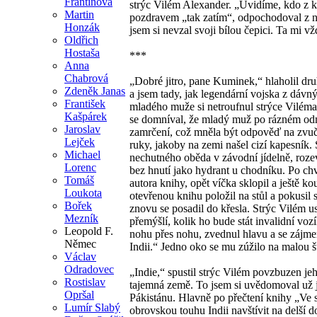
Frantinová
strýc Vilém Alexander. „Uvidíme, kdo z k
Martin
pozdravem „tak zatím“, odpochodoval z na
Honzák
jsem si nevzal svoji bílou čepici. Ta mi vž
Oldřich
Hostaša
***
Anna
Chabrová
„Dobré jitro, pane Kuminek,“ hlaholil dr
Zdeněk Janas
a jsem tady, jak legendární vojska z dáv
František
mladého muže si netroufnul strýce Viléma 
Kašpárek
se domníval, že mladý muž po rázném odmít
Jaroslav
zamrčení, což mněla být odpověď na zvuč
Lejček
ruky, jakoby na zemi našel cizí kapesník.
Michael
nechutného oběda v závodní jídelně, rozevř
Lorenc
bez hnutí jako hydrant u chodníku. Po c
Tomáš
autora knihy, opět víčka sklopil a ještě k
Loukota
otevřenou knihu položil na stůl a pokusil 
Bořek
znovu se posadil do křesla. Strýc Vilém us
Mezník
přemýšlí, kolik ho bude stát invalidní voz
Leopold F.
nohu přes nohu, zvednul hlavu a se zájmem
Němec
Indii.“ Jedno oko se mu zúžilo na malou š
Václav
Odradovec
„Indie,“ spustil strýc Vilém povzbuzen j
Rostislav
tajemná země. To jsem si uvědomoval už ja
Opršal
Pákistánu. Hlavně po přečtení knihy „Ve 
Lumír Slabý
obrovskou touhu Indii navštívit na delší 