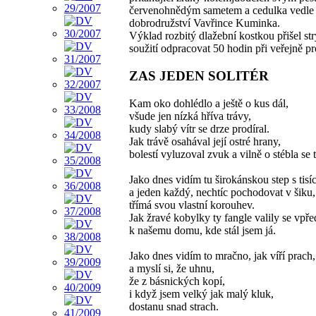
červenohnědým sametem a cedulka vedle ní
dobrodružství Vavřince Kuminka.
Výklad rozbitý dlažební kostkou přišel str
soužití odpracovat 50 hodin při veřejně p
ZAS JEDEN SOLITÉR
Kam oko dohlédlo a ještě o kus dál,
všude jen nízká hříva trávy,
kudy slabý vítr se drze prodíral.
Jak trávě osahával její ostré hrany,
bolestí vyluzoval zvuk a vilně o stébla se t
Jako dnes vidím tu širokánskou step s tis
a jeden každý, nechtíc pochodovat v šiku,
třímá svou vlastní korouhev.
Jak žravé kobylky ty fangle valily se vpře
k našemu domu, kde stál jsem já.
Jako dnes vidím to mračno, jak víří prach,
a myslí si, že uhnu,
že z básnických kopí,
i když jsem velký jak malý kluk,
dostanu snad strach.