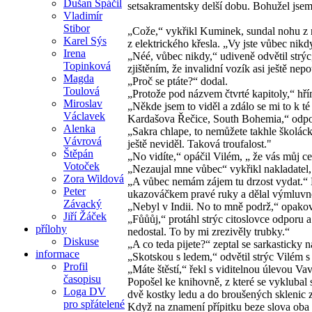
Dušan Spáčil
setsakramentsky delší dobu. Bohužel jsem 
Vladimír
Stibor
„Cože,“ vykřikl Kuminek, sundal nohu z n
Karel Sýs
z elektrického křesla. „Vy jste vůbec nikd
Irena
„Néé, vůbec nikdy,“ udiveně odvětil strý
Topinková
zjištěním, že invalidní vozík asi ještě nepo
Magda
„Proč se ptáte?“ dodal.
Toulová
„Protože pod názvem čtvrté kapitoly,“ hří
Miroslav
„Někde jsem to viděl a zdálo se mi to k té
Václavek
Kardašova Řečice, South Bohemia,“ odpov
Alenka
„Sakra chlape, to nemůžete takhle školáck
Vávrová
ještě neviděl. Taková troufalost."
Štěpán
„No vidíte,“ opáčil Vilém, „ že vás můj ce
Votoček
„Nezaujal mne vůbec“ vykřikl nakladatel, 
Zora Wildová
„A vůbec nemám zájem tu drzost vydat.“ M
Peter
ukazováčkem pravé ruky a dělal výmlu
Závacký
„Nebyl v Indii. No to mně podrž,“ opakoval
Jiří Žáček
„Fůůůj,“ protáhl strýc citoslovce odporu
přílohy
nedostal. To by mi zrezivěly trubky.“
Diskuse
„A co teda pijete?“ zeptal se sarkasticky n
informace
„Skotskou s ledem,“ odvětil strýc Vilém s
Profil
„Máte štěstí,“ řekl s viditelnou úlevou 
časopisu
Popošel ke knihovně, z které se vyklubal 
Loga DV
dvě kostky ledu a do broušených sklenic zk
pro spřátelené
Když na znamení přípitku beze slova oba 