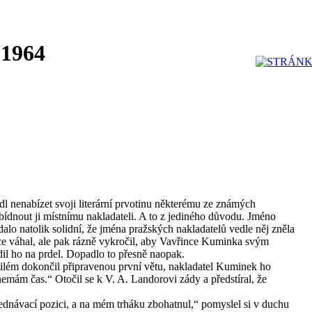
 1964
l nenabízet svoji literární prvotinu některému ze známých
bídnout ji místnímu nakladateli. A to z jediného důvodu. Jméno
lo natolik solidní, že jména pražských nakladatelů vedle něj zněla
ehce váhal, ale pak rázně vykročil, aby Vavřince Kuminka svým
l ho na prdel. Dopadlo to přesně naopak.
Vilém dokončil připravenou první větu, nakladatel Kuminek ho
s nemám čas.“ Otočil se k V. A. Landorovi zády a předstíral, že
jednávací pozici, a na mém trháku zbohatnul,“ pomyslel si v duchu