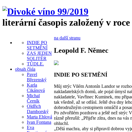
literární časopis založený v roce
na další stranu
INDIE PO
SETMĚNÍ
Leopold F. Němec
ZAS JEDEN
SOLITÉR
TŮDLE.
obsah čísla
INDIE PO SETMĚNÍ
Pavel
Březenský
Karla
Můj strýc Vilém Antonín Landor se rozhod
Cikánová
nakladatelských domů, ale pojal úmysl na
Michal
nakladatele, Vavřinec Kuminek, mu připada
Černík
tak všedně, až se otřásl. Ještě dva dny l
Oldřich
dobrodružným cestopisem omráčil a posadi
Damborský
Po zdvořilém pozdravu a ještě než strýc 
Marta Ehlová
rázně přerušil: „Přijďte zítra, dnes na vá
Ivan Fontana
ohluchl.
Eva
„Dělá machra, aby si připravil dobrou vy