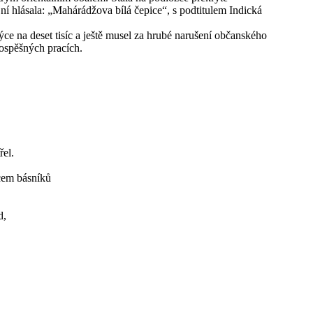
 hlásala: „Mahárádžova bílá čepice“, s podtitulem Indická
ýce na deset tisíc a ještě musel za hrubé narušení občanského
rospěšných pracích.
řel.
ícem básníků
d,