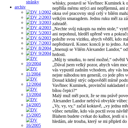
stránky
whisky, postavil se Vavřinec Kuminek k ok
archiv
nepřišla mému strýci ani nepříjemná, ani z
okna své pracovny stojí celý v bílém mah
velkým smaragdem. Jednu ruku měl za zády
zahradě.
„Nechte svůj rukopis na mém stole,“ vytr
ani nepohnul, hleděl upřeně ven a pokrač
položte svou vizitku, abych věděl, kdo má 
nepředstavil. Konec konců je to jedno. Ani
„Jmenuji se Vilém Alexander Landor,“ odp
hrdosti.
„Můj ty smutku, to není možné,“ odvětil
„Dával jsem velký pozor, abych vám moc ne
vás vypustil zadním vchodem, aby vás hne
nejste náhodou ten generál, co jede přes v
Dosud klidný strýc odpověděl mírně podr
Vavřinec Kuminek, provinční nakladatel 
bílou čepici?“
Malý muž měl pocit, že se mu právě poved
Alexander Landor nebývá obvykle vůbec pr
„Vy, vy, vy,“ začal koktavě, „vy jedna mř
vůbec netušíte, kdo vás poctil svou návšt
Blahem budete cvrkat do kalhot, jestli si 
hledám, ale trouba, který se mi připletl do 