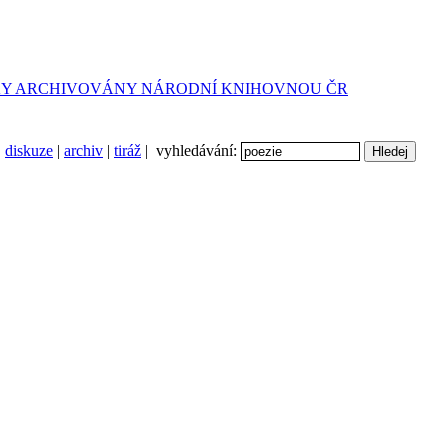
diskuze
|
archiv
|
tiráž
| vyhledávání: