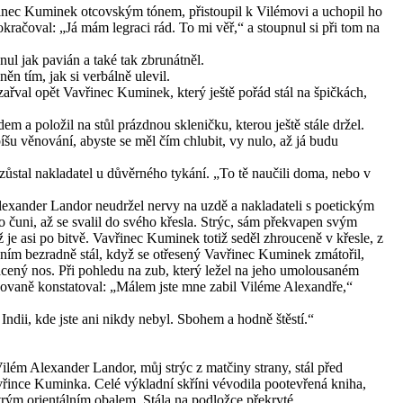
vřinec Kuminek otcovským tónem, přistoupil k Vilémovi a uchopil ho
okračoval: „Já mám legraci rád. To mi věř,“ a stoupnul si při tom na
nul jak pavián a také tak zbrunátněl.
ěn tím, jak si verbálně ulevil.
zařval opět Vavřinec Kuminek, který ještě pořád stál na špičkách,
em a položil na stůl prázdnou skleničku, kterou ještě stále držel.
šu věnování, abyste se měl čím chlubit, vy nulo, až já budu
 zůstal nakladatel u důvěrného tykání. „To tě naučili doma, nebo v
ander Landor neudržel nervy na uzdě a nakladateli s poetickým
uni, až se svalil do svého křesla. Strýc, sám překvapen svým
 je asi po bitvě. Vavřinec Kuminek totiž seděl zhrouceně v křesle, z
 ním bezradně stál, když se otřesený Vavřinec Kuminek zmátořil,
ácený nos. Při pohledu na zub, který ležel na jeho umolousaném
gnovaně konstatoval: „Málem jste mne zabil Viléme Alexandře,“
 Indii, kde jste ani nikdy nebyl. Sbohem a hodně štěstí.“
lém Alexander Landor, můj strýc z matčiny strany, stál před
vřince Kuminka. Celé výkladní skříni vévodila pootevřená kniha,
trým orientálním obalem. Stála na podložce překryté