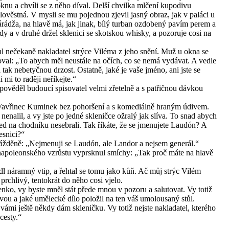
nu a chvíli se z něho díval. Delší chvilka mlčení kupodivu
lověstná. V mysli se mu pojednou zjevil jasný obraz, jak v paláci u
árádža, na hlavě má, jak jinak, bílý turban ozdobený pavím perem a
 a v druhé držel sklenici se skotskou whisky, a pozoruje cosi na
hl nečekaně nakladatel strýce Viléma z jeho snění. Muž u okna se
oval: „To abych měl neustále na očích, co se nemá vydávat. A vedle
tak nebetyčnou drzost. Ostatně, jaké je vaše jméno, ani jste se
 mi to raději neříkejte.“
ověděl budoucí spisovatel velmi zřetelně a s patřičnou dávkou
 Vavřinec Kuminek bez pohoršení a s komediálně hraným údivem.
nalil, a vy jste po jedné skleničce ožralý jak slíva. To snad abych
d na chodníku nesebrali. Tak říkáte, že se jmenujete Laudón? A
esnici?“
ážděně: „Nejmenuji se Laudón, ale Landor a nejsem generál.“
napoleonského vzrůstu vyprsknul smíchy: „Tak proč máte na hlavě
l náramný vtip, a řehtal se tomu jako kůň. Ač můj strýc Vilém
chlivý, tentokrát do něho cosi vjelo.
enko, vy byste mněl stát přede mnou v pozoru a salutovat. Vy totiž
ěvou a jaké umělecké dílo položil na ten váš umolousaný stůl.
s vámi ještě někdy dám skleničku. Vy totiž nejste nakladatel, kterého
cesty.“