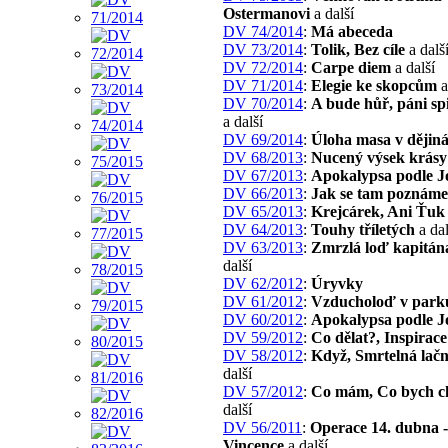
Ostermanovi
a další
DV 74/2014
:
Má abeceda
DV 73/2014
:
Tolik, Bez cíle
a dalš
DV 72/2014
:
Carpe diem
a další
DV 71/2014
:
Elegie ke skopcům
a
DV 70/2014
:
A bude hůř, páni spi
a další
DV 69/2014
:
Úloha masa v dějin
DV 68/2013
:
Nucený výsek krásy
DV 67/2013
:
Apokalypsa podle J
DV 66/2013
:
Jak se tam poznám
DV 65/2013
:
Krejcárek, Ani Ťuk
DV 64/2013
:
Touhy tříletých
a dal
DV 63/2013
:
Zmrzlá loď kapitána
další
DV 62/2012
:
Úryvky
DV 61/2012
:
Vzducholoď v park
DV 60/2012
:
Apokalypsa podle J
DV 59/2012
:
Co dělat?, Inspirace
DV 58/2012
:
Když, Smrtelná lačn
další
DV 57/2012
:
Co mám, Co bych ch
další
DV 56/2011
:
Operace 14. dubna -
Vincence
a další