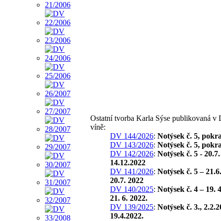
Ostatní tvorba Karla Sýse publikovaná v
víně:
DV 144/2026
:
Notýsek č. 5, pokr
DV 143/2026
:
Notýsek č. 5, pokr
DV 142/2026
:
Notýsek č. 5 - 20.7
14.12.2022
DV 141/2026
:
Notýsek č. 5 – 21.6
20.7. 2022
DV 140/2025
:
Notýsek č. 4 – 19. 
21. 6. 2022.
DV 139/2025
:
Notýsek č. 3., 2.2.
19.4.2022.