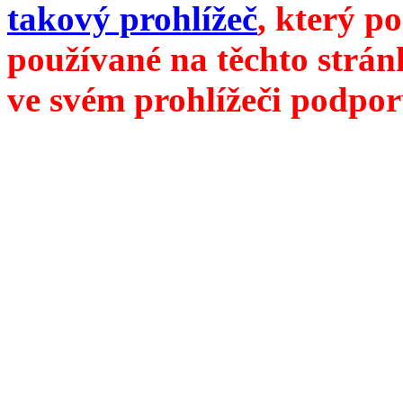
takový prohlížeč
, který p
používané na těchto strán
ve svém prohlížeči podpor