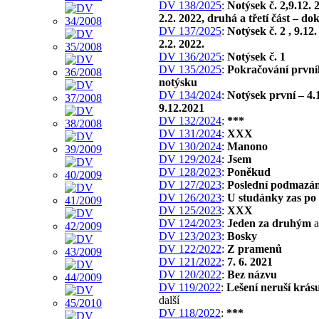
DV 138/2025
:
Notýsek č. 2,9.12. 
2.2. 2022, druhá a třetí část – do
DV 137/2025
:
Notýsek č. 2 , 9.12
2.2. 2022.
DV 136/2025
:
Notýsek č. 1
DV 135/2025
:
Pokračování první
notýsku
DV 134/2024
:
Notýsek první – 4.
9.12.2021
DV 132/2024
:
***
DV 131/2024
:
XXX
DV 130/2024
:
Manono
DV 129/2024
:
Jsem
DV 128/2023
:
Poněkud
DV 127/2023
:
Poslední podmazán
DV 126/2023
:
U studánky zas po
DV 125/2023
:
XXX
DV 124/2023
:
Jeden za druhým
a
DV 123/2023
:
Bosky
DV 122/2022
:
Z pramenů
DV 121/2022
:
7. 6. 2021
DV 120/2022
:
Bez názvu
DV 119/2022
:
Lešení neruší krás
další
DV 118/2022
:
***