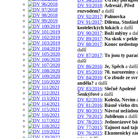
DV 93/2018
:
Adresář, Před
rozvodem?
a další
DV 92/2017
:
Palmovka
DV 91/2017
:
Dilema, Studán
kosteleckých lukách
a další
DV 90/2017
:
Boží mlýny
a dal
DV 89/2017
:
Na skok v pekle
DV 88/2017
:
Konec nedostup
další
DV 87/2017
:
To jsou ty para
další
DV 86/2016
:
Je, Spěch
a další
DV 85/2016
:
70. narozeniny
a
DV 84/2016
:
Co zbude ze sv
anděla?
a další
DV 83/2016
:
Slečně Apoleně
Šenkýřové
a další
DV 82/2016
:
Koleda, Nevím
a
DV 81/2016
:
Básně všeho dr
DV 80/2015
:
Návrat nežádou
DV 79/2015
:
Jubileum
a další
DV 78/2015
:
Jednorázové bá
DV 77/2015
:
Tajnost nad taj
DV 76/2015
:
Ekumenický zá