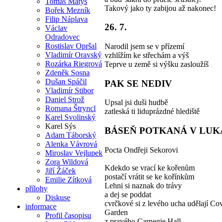
Tomáš Matys
Takový jako ty zabijou až nakonec!
Bořek Mezník
Filip Náplava
26. 7.
Václav
Odradovec
Rostislav Opršal
Narodil jsem se v přízemí
Vladimír Oravský
vzhlížím ke střechám a výš
Rozárka Riegrová
Teprve u země si výšku zasloužíš
Zdeněk Sosna
Dušan Spáčil
PAK SE NEDIV
Vladimír Stibor
Daniel Strož
Upsal jsi duši hudbě
Romana Štryncl
zatleská ti liduprázdné hlediště
Karel Svolinský
Karel Sýs
BÁSEŇ POTKANÁ V LU
Adam Táborský
Alenka Vávrová
Pocta Ondřeji Sekorovi
Miroslav Vejlupek
Zora Wildová
Kdekdo se vrací ke kořenům
Jiří Žáček
postačí vrátit se ke kořínkům
Emilie Zítková
Lehni si naznak do trávy
přílohy
a dej se poddat
Diskuse
cvrčkové si z levého ucha udělají Co
informace
Garden
Profil časopisu
z pravého Carnegie Hall