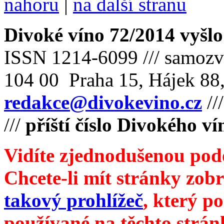
nahoru
|
na další stranu
Divoké víno 72/2014 vyšlo
ISSN 1214-6099 /// samozv
104 00 Praha 15, Hájek 88,
redakce@divokevino.cz
//
///
příští číslo Divokého ví
Vidíte zjednodušenou pod
Chcete-li mít stránky zobr
takový prohlížeč
, který p
používané na těchto strán