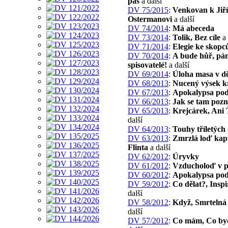
pás
a další
DV 75/2015
:
Venkovan k Jiř
Ostermanovi
a další
DV 74/2014
:
Má abeceda
DV 73/2014
:
Tolik, Bez cíle
a 
DV 71/2014
:
Elegie ke skop
DV 70/2014
:
A bude hůř, pán
spisovatelé!
a další
DV 69/2014
:
Úloha masa v d
DV 68/2013
:
Nucený výsek k
DV 67/2013
:
Apokalypsa pod
DV 66/2013
:
Jak se tam poz
DV 65/2013
:
Krejcárek, Ani
další
DV 64/2013
:
Touhy tříletých
DV 63/2013
:
Zmrzlá loď kap
Flinta
a další
DV 62/2012
:
Úryvky
DV 61/2012
:
Vzducholoď v 
DV 60/2012
:
Apokalypsa pod
DV 59/2012
:
Co dělat?, Inspi
další
DV 58/2012
:
Když, Smrtelná 
další
DV 57/2012
:
Co mám, Co byc