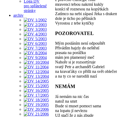
Loga DV
mravenci tebou nakrmí kukly
pro spřátelené
koníci tě roznesou na kopýtkách
stránky
Zatímco na nebi zápasí Jirka s drake
archiv
dole je ticho po pěšinách
Vyrostou z tebe kytičky
POZOROVATEL
Mým posláním není odpouštět
Přivádím hajzly do neštěstí
prasata na porážku
mám jen plamenný meč
Nahoře si je rozsortýruje
svatý Petr a archanděl Gabriel
na kravaťáky co přišli na svět oblečen
a na ty co se narodili nazí
NEMÁM
Já nemám na nic čas
natož na smrt
Bude si muset pomoct sama
na lopatu jí nevlezu
Už stačí že z nás zbude