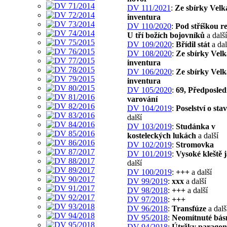
DV 111/2021
:
Ze sbírky Velk
inventura
DV 110/2020
:
Pod stříškou r
U tří božích bojovníků
a další
DV 109/2020
:
Břídil stát
a dal
DV 108/2020
:
Ze sbírky Velk
inventura
DV 106/2020
:
Ze sbírky Velk
inventura
DV 105/2020
:
69, Předposled
varování
DV 104/2019
:
Poselství o sta
další
DV 103/2019
:
Studánka v
kosteleckých lukách
a další
DV 102/2019
:
Stromovka
DV 101/2019
:
Vysoké kleště 
další
DV 100/2019
:
+++
a další
DV 99/2019
:
xxx
a další
DV 98/2018
:
+++
a další
DV 97/2018
:
+++
DV 96/2018
:
Transfúze
a dalš
DV 95/2018
:
Neomítnuté bás
DV 94/2018
:
Útržky parago