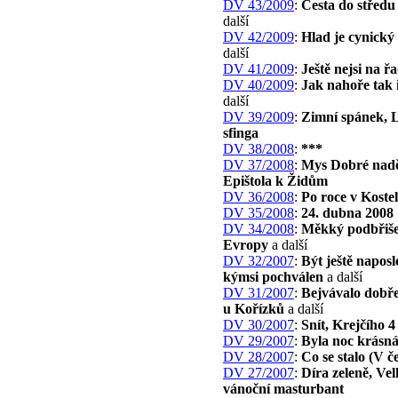
DV 43/2009
:
Cesta do středu
další
DV 42/2009
:
Hlad je cynický
další
DV 41/2009
:
Ještě nejsi na ř
DV 40/2009
:
Jak nahoře tak i
další
DV 39/2009
:
Zimní spánek, 
sfinga
DV 38/2008
:
***
DV 37/2008
:
Mys Dobré nadě
Epištola k Židům
DV 36/2008
:
Po roce v Kostel
DV 35/2008
:
24. dubna 2008
DV 34/2008
:
Měkký podbřiš
Evropy
a další
DV 32/2007
:
Být ještě napos
kýmsi pochválen
a další
DV 31/2007
:
Bejvávalo dobře
u Kořízků
a další
DV 30/2007
:
Snít, Krejčího 4
DV 29/2007
:
Byla noc krásn
DV 28/2007
:
Co se stalo (V č
DV 27/2007
:
Díra zeleně, Ve
vánoční masturbant