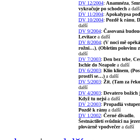
DV 12/2004
:
Anamnéza
,
Smrt
vykračuje po schodech
a dalš
DV 11/2004
:
Apokalypsa pod
DV 10/2004
:
Pozdě k ránu
,
další
DV 9/2004
:
Časovaná budou
Levitace
a další
DV 8/2004
:
(V noci mě opék
rožni…)
,
(Obletím polovinu
další
DV 7/2003
:
Den bez tebe
,
Ces
Ischie do Neapole
a další
DV 6/2003
:
Klín klínem
,
(Pos
prostři se…)
a další
DV 5/2003
:
Žít
,
(Tam za řek
další
DV 4/2003
:
Devatero božích
Když tu nejsi
a další
DV 2/2003
:
Propadlá vstupe
Pozdě k ránu
a další
DV 1/2002
:
Černé divadlo
,
Šestnáctiletí svůdníci na jeze
plovárně vpodvečer
a další