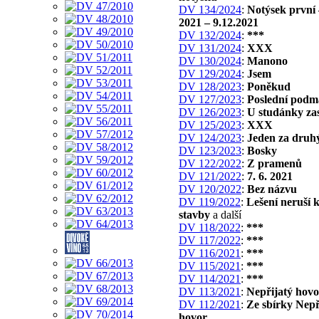
DV 134/2024
:
Notýsek první 
2021 – 9.12.2021
DV 132/2024
:
***
DV 131/2024
:
XXX
DV 130/2024
:
Manono
DV 129/2024
:
Jsem
DV 128/2023
:
Poněkud
DV 127/2023
:
Poslední podm
DV 126/2023
:
U studánky zas
DV 125/2023
:
XXX
DV 124/2023
:
Jeden za dru
DV 123/2023
:
Bosky
DV 122/2022
:
Z pramenů
DV 121/2022
:
7. 6. 2021
DV 120/2022
:
Bez názvu
DV 119/2022
:
Lešení neruší 
stavby
a další
DV 118/2022
:
***
DV 117/2022
:
***
DV 116/2021
:
***
DV 115/2021
:
***
DV 114/2021
:
***
DV 113/2021
:
Nepřijatý hovo
DV 112/2021
:
Ze sbírky Nepř
hovor