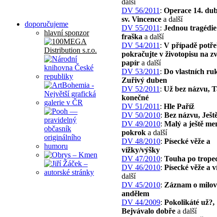
další
DV 56/2011
:
Operace 14. dub
sv. Vincence
a další
doporučujeme
DV 55/2011
:
Jednou tragédie
hlavní sponzor
fraška
a další
DV 54/2011
:
V případě potř
pokračujte v životopisu na zv
papír
a další
DV 53/2011
:
Do vlastních ru
Zuřivý duben
DV 52/2011
:
Už bez názvu, 
konečné
DV 51/2011
:
Hle Paříž
DV 50/2010
:
Bez názvu, Ještě
DV 49/2010
:
Malý a ještě me
pokrok
a další
DV 48/2010
:
Písecké věže a
vížky/výšky
DV 47/2010
:
Touha po trope
DV 46/2010
:
Písecké věže a v
další
DV 45/2010
:
Záznam o milov
andělem
DV 44/2009
:
Pokolikáté už?,
Bejvávalo dobře
a další