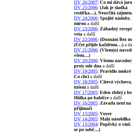
DV 26/2007
:
Co mi dává jar
DV 25/2006
:
(Jak je sladká
cestička…)
,
Neurčitá zájmen
DV 24/2006
:
Spojité nádoby
mírou
a další
DV 23/2006
:
Záhadný recept
veta
a další
DV 22/2006
:
(Doznání Bez 
(Účet přijde každému…)
a da
DV 21/2006
:
(Všem(u) navzd
všem…)
DV 20/2006
:
Všemu navzdor
prsty ode dna
a další
DV 19/2005
:
Pravidlo mokré 
Co chci
a další
DV 18/2005
:
Citová výchova
tušení
a další
DV 17/2005
:
Eden zbitej z b
Hůlka po babičce
a další
DV 16/2005
:
Závada není na
přijímači
DV 15/2005
:
Voyer
DV 14/2005
:
Malá násobilka
DV 13/2004
:
Popěvky o víně
se po sobě…)