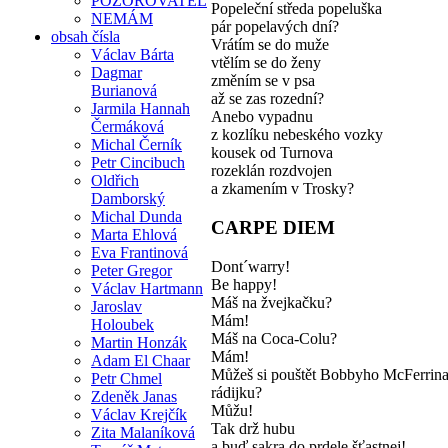
POZOROVATEL
Popeleční středa popeluška
NEMÁM
pár popelavých dní?
obsah čísla
Vrátím se do muže
Václav Bárta
vtělím se do ženy
Dagmar
změním se v psa
Burianová
až se zas rozední?
Jarmila Hannah
Anebo vypadnu
Čermáková
z kozlíku nebeského vozky
Michal Černík
kousek od Turnova
Petr Cincibuch
rozeklán rozdvojen
Oldřich
a zkamením v Trosky?
Damborský
Michal Dunda
CARPE DIEM
Marta Ehlová
Eva Frantinová
Dont´warry!
Peter Gregor
Be happy!
Václav Hartmann
Máš na žvejkačku?
Jaroslav
Mám!
Holoubek
Máš na Coca-Colu?
Martin Honzák
Mám!
Adam El Chaar
Můžeš si pouštět Bobbyho McFerrina
Petr Chmel
rádijku?
Zdeněk Janas
Můžu!
Václav Krejčík
Tak drž hubu
Zita Malaníková
a buď sakra do prdele šťastnej!