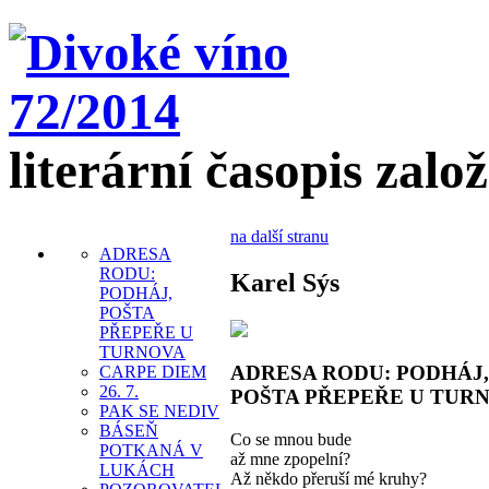
literární časopis zalo
na další stranu
ADRESA
RODU:
Karel Sýs
PODHÁJ,
POŠTA
PŘEPEŘE U
TURNOVA
ADRESA RODU: PODHÁJ,
CARPE DIEM
26. 7.
POŠTA PŘEPEŘE U TUR
PAK SE NEDIV
BÁSEŇ
Co se mnou bude
POTKANÁ V
až mne zpopelní?
LUKÁCH
Až někdo přeruší mé kruhy?