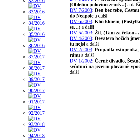
(Obletím polovinu země…)
a další
DV 7/2003
:
Den bez tebe
,
Cestou 
do Neapole
a další
DV 6/2003
:
Klín klínem
,
(Postýlk
se…)
a další
DV 5/2003
:
Žít
,
(Tam za řekou…
DV 4/2003
:
Devatero božích jme
tu nejsi
a další
DV 2/2003
:
Propadlá vstupenka
,
ránu
a další
DV 1/2002
:
Černé divadlo
,
Šestná
svůdníci na jezerní plovárně vpo
další