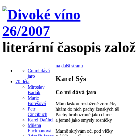
literární časopis zalo
na další stranu
Co mi dává
jaro
Karel Sýs
70. léta
Miroslav
Co mi dává jaro
Barták
Marie
Borešová
Mám láskou roztažené zorničky
Petr
hltám do nich pachy ženských těl
Cincibuch
Pachy hrubozrnné jako chmel
Karel Daňhel
a jemné jako smysly rosničky
Milena
Fucimanová
Marně skrývám oči pod víčky