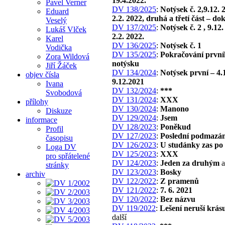
19.4.2022.
Pavel Verner
DV 138/2025
:
Notýsek č. 2,9.12. 
Eduard
2.2. 2022, druhá a třetí část – do
Veselý
DV 137/2025
:
Notýsek č. 2 , 9.12
Lukáš Vlček
2.2. 2022.
Karel
DV 136/2025
:
Notýsek č. 1
Vodička
DV 135/2025
:
Pokračování první
Zora Wildová
notýsku
Jiří Žáček
DV 134/2024
:
Notýsek první – 4.
objev čísla
9.12.2021
Ivana
DV 132/2024
:
***
Svobodová
DV 131/2024
:
XXX
přílohy
DV 130/2024
:
Manono
Diskuze
DV 129/2024
:
Jsem
informace
DV 128/2023
:
Poněkud
Profil
DV 127/2023
:
Poslední podmazán
časopisu
DV 126/2023
:
U studánky zas po
Loga DV
DV 125/2023
:
XXX
pro spřátelené
DV 124/2023
:
Jeden za druhým
a
stránky
DV 123/2023
:
Bosky
archiv
DV 122/2022
:
Z pramenů
DV 121/2022
:
7. 6. 2021
DV 120/2022
:
Bez názvu
DV 119/2022
:
Lešení neruší krás
další