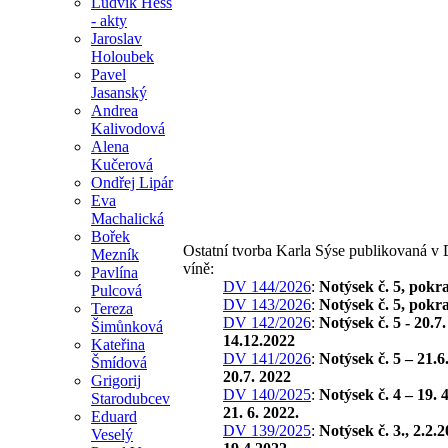
Ludvík Hess
- akty
Jaroslav
Holoubek
Pavel
Jasanský
Andrea
Kalivodová
Alena
Kučerová
Ondřej Lipár
Eva
Machalická
Bořek
Ostatní tvorba Karla Sýse publikovaná v
Mezník
víně:
Pavlína
DV 144/2026
:
Notýsek č. 5, pokr
Pulcová
DV 143/2026
:
Notýsek č. 5, pokr
Tereza
DV 142/2026
:
Notýsek č. 5 - 20.7
Šimůnková
14.12.2022
Kateřina
DV 141/2026
:
Notýsek č. 5 – 21.6
Šmídová
20.7. 2022
Grigorij
DV 140/2025
:
Notýsek č. 4 – 19. 
Starodubcev
21. 6. 2022.
Eduard
DV 139/2025
:
Notýsek č. 3., 2.2.
Veselý