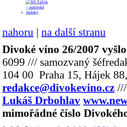
nahoru
|
na další stranu
Divoké víno 26/2007 vyšlo
6099 /// samozvaný šéfreda
104 00 Praha 15, Hájek 88,
redakce@divokevino.cz
//
Lukáš Drbohlav
www.newm
mimořádné číslo Divokého