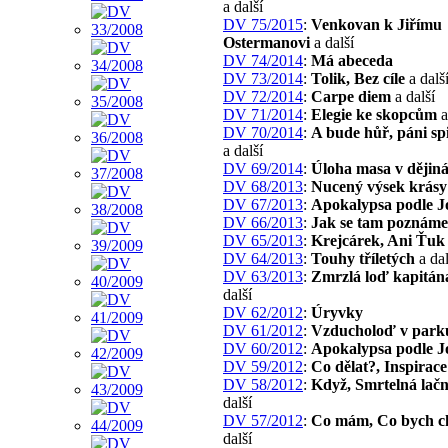
a další
DV 75/2015
:
Venkovan k Jiřímu
Ostermanovi
a další
DV 74/2014
:
Má abeceda
DV 73/2014
:
Tolik, Bez cíle
a dalš
DV 72/2014
:
Carpe diem
a další
DV 71/2014
:
Elegie ke skopcům
a
DV 70/2014
:
A bude hůř, páni spi
a další
DV 69/2014
:
Úloha masa v dějin
DV 68/2013
:
Nucený výsek krásy
DV 67/2013
:
Apokalypsa podle J
DV 66/2013
:
Jak se tam poznám
DV 65/2013
:
Krejcárek, Ani Ťuk
DV 64/2013
:
Touhy tříletých
a dal
DV 63/2013
:
Zmrzlá loď kapitána
další
DV 62/2012
:
Úryvky
DV 61/2012
:
Vzducholoď v park
DV 60/2012
:
Apokalypsa podle J
DV 59/2012
:
Co dělat?, Inspirace
DV 58/2012
:
Když, Smrtelná lačn
další
DV 57/2012
:
Co mám, Co bych ch
další