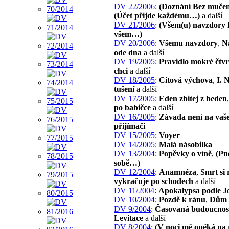
DV 22/2006
:
(Doznání Bez muče
(Účet přijde každému…)
a další
DV 21/2006
:
(Všem(u) navzdory 
všem…)
DV 20/2006
:
Všemu navzdory
,
N
ode dna
a další
DV 19/2005
:
Pravidlo mokré čtvr
chci
a další
DV 18/2005
:
Citová výchova
,
I. 
tušení
a další
DV 17/2005
:
Eden zbitej z beden
po babičce
a další
DV 16/2005
:
Závada není na vaš
přijímači
DV 15/2005
:
Voyer
DV 14/2005
:
Malá násobilka
DV 13/2004
:
Popěvky o víně
,
(Pn
sobě…)
DV 12/2004
:
Anamnéza
,
Smrt si 
vykračuje po schodech
a další
DV 11/2004
:
Apokalypsa podle J
DV 10/2004
:
Pozdě k ránu
,
Dům
DV 9/2004
:
Časovaná budoucnos
Levitace
a další
DV 8/2004
:
(V noci mě opéká na