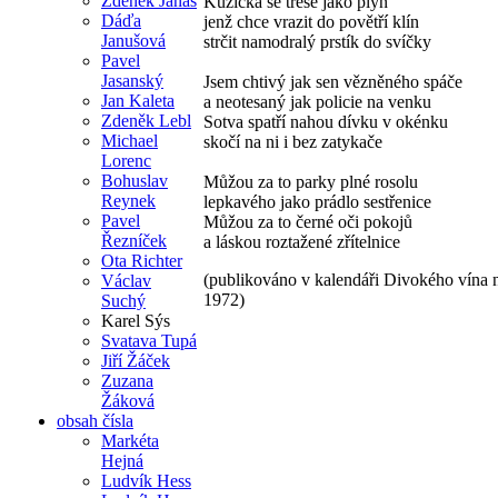
Zdeněk Janas
Kůžička se třese jako plyn
Dáďa
jenž chce vrazit do povětří klín
Janušová
strčit namodralý prstík do svíčky
Pavel
Jasanský
Jsem chtivý jak sen vězněného spáče
Jan Kaleta
a neotesaný jak policie na venku
Zdeněk Lebl
Sotva spatří nahou dívku v okénku
Michael
skočí na ni i bez zatykače
Lorenc
Bohuslav
Můžou za to parky plné rosolu
Reynek
lepkavého jako prádlo sestřenice
Pavel
Můžou za to černé oči pokojů
Řezníček
a láskou roztažené zřítelnice
Ota Richter
(publikováno v kalendáři Divokého vína 
Václav
1972)
Suchý
Karel Sýs
Svatava Tupá
Jiří Žáček
Zuzana
Žáková
obsah čísla
Markéta
Hejná
Ludvík Hess