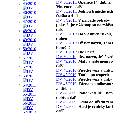
DV 56/2011
:
Operace 14. dubna -
Vincence
a další
DV 55/2011
:
Jednou tragédie je
fraška
a další
DV 54/2011
:
V případě potřeby
pokračujte v životopisu na zvlášt
další
DV 53/2011
:
Do vlastních rukou,
duben
DV 52/2011
:
Už bez názvu, Tam 
konečné
DV 51/2011
:
Hle Paříž
DV 50/2010
:
Bez názvu, Ještě veče
DV 49/2010
:
Malý a ještě menší 
další
DV 48/2010
:
Písecké věže a vížky
DV 47/2010
:
Touha po tropech
a 
DV 46/2010
:
Písecké věže a vísky
DV 45/2010
:
Záznam o milování 
andělem
DV 44/2009
:
Pokolikáté už?, Bej
dobře
a další
DV 43/2009
:
Cesta do středu zem
DV 42/2009
:
Hlad je cynický kuc
další