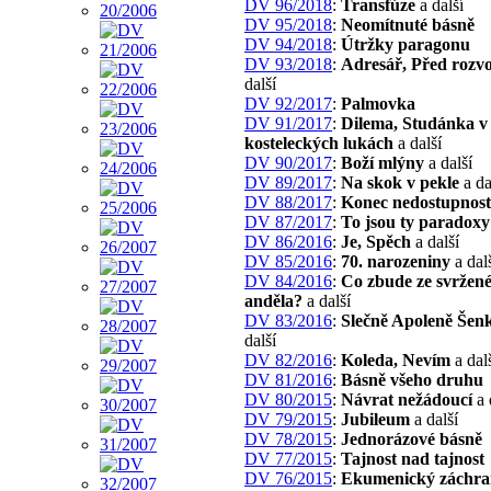
DV 96/2018
:
Transfúze
a další
DV 95/2018
:
Neomítnuté básně
DV 94/2018
:
Útržky paragonu
DV 93/2018
:
Adresář, Před roz
další
DV 92/2017
:
Palmovka
DV 91/2017
:
Dilema, Studánka v
kosteleckých lukách
a další
DV 90/2017
:
Boží mlýny
a další
DV 89/2017
:
Na skok v pekle
a da
DV 88/2017
:
Konec nedostupnost
DV 87/2017
:
To jsou ty paradoxy
DV 86/2016
:
Je, Spěch
a další
DV 85/2016
:
70. narozeniny
a dal
DV 84/2016
:
Co zbude ze svržen
anděla?
a další
DV 83/2016
:
Slečně Apoleně Šen
další
DV 82/2016
:
Koleda, Nevím
a dal
DV 81/2016
:
Básně všeho druhu
DV 80/2015
:
Návrat nežádoucí
a 
DV 79/2015
:
Jubileum
a další
DV 78/2015
:
Jednorázové básně
DV 77/2015
:
Tajnost nad tajnost
DV 76/2015
:
Ekumenický záchra