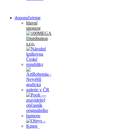
doporučujeme
hlavní
sponzor