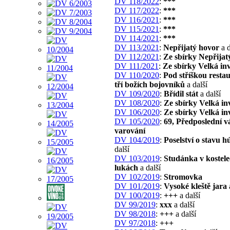
DV 118/2022
:
***
DV 117/2022
:
***
DV 116/2021
:
***
DV 115/2021
:
***
DV 114/2021
:
***
DV 113/2021
:
Nepřijatý hovor
a d
DV 112/2021
:
Ze sbírky Nepřijat
DV 111/2021
:
Ze sbírky Velká in
DV 110/2020
:
Pod stříškou resta
tří božích bojovníků
a další
DV 109/2020
:
Břídil stát
a další
DV 108/2020
:
Ze sbírky Velká in
DV 106/2020
:
Ze sbírky Velká in
DV 105/2020
:
69, Předposlední v
varování
DV 104/2019
:
Poselství o stavu h
další
DV 103/2019
:
Studánka v kostel
lukách
a další
DV 102/2019
:
Stromovka
DV 101/2019
:
Vysoké kleště jara
DV 100/2019
:
+++
a další
DV 99/2019
:
xxx
a další
DV 98/2018
:
+++
a další
DV 97/2018
:
+++