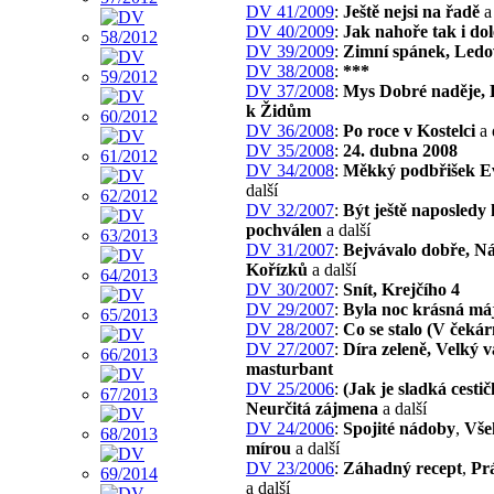
DV 41/2009
:
Ještě nejsi na řadě
a 
DV 40/2009
:
Jak nahoře tak i dol
DV 39/2009
:
Zimní spánek, Ledo
DV 38/2008
:
***
DV 37/2008
:
Mys Dobré naděje, 
k Židům
DV 36/2008
:
Po roce v Kostelci
a 
DV 35/2008
:
24. dubna 2008
DV 34/2008
:
Měkký podbřišek E
další
DV 32/2007
:
Být ještě naposledy
pochválen
a další
DV 31/2007
:
Bejvávalo dobře, Ná
Kořízků
a další
DV 30/2007
:
Snít, Krejčího 4
DV 29/2007
:
Byla noc krásná má
DV 28/2007
:
Co se stalo (V čekár
DV 27/2007
:
Díra zeleně, Velký 
masturbant
DV 25/2006
:
(Jak je sladká cest
Neurčitá zájmena
a další
DV 24/2006
:
Spojité nádoby
,
Vše
mírou
a další
DV 23/2006
:
Záhadný recept
,
Pr
a další