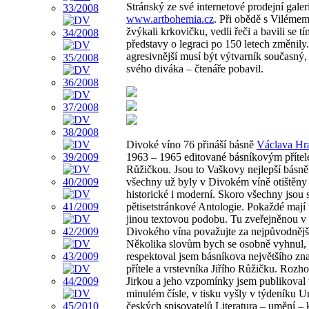
Stránský ze své internetové prodejní galer
www.artbohemia.cz
. Při obědě s Viléme
žvýkali krkovičku, vedli řeči a bavili se tí
představy o legraci po 150 letech změnily
agresivnější musí být výtvarník současný,
svého diváka – čtenáře pobavil.
Divoké víno 76 přináší básně
Václava Hr
1963 – 1965 editované básníkovým přítel
Růžičkou. Jsou to Vaškovy nejlepší básně
všechny už byly v Divokém víně otištěny
historické i moderní. Skoro všechny jsou 
pětisetstránkové Antologie. Pokaždé mají
jinou textovou podobu. Tu zveřejněnou v 
Divokého vína považujte za nejpůvodnějš
Několika slovům bych se osobně vyhnul, 
respektoval jsem básníkova největšího zna
přítele a vrstevníka Jiřího Růžičku. Rozho
Jirkou a jeho vzpomínky jsem publikoval
minulém čísle, v tisku vyšly v týdeníku U
českých spisovatelů Literatura – umění – 