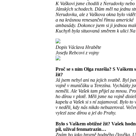
K Vaškovi jsme chodili z Nerudovky nebo
Jánských schodech. Dům měl na jednu st
Nerudovku, ale z Vaškova okna bylo vidět
a na krásnou renesanční římsu americké
ambasády. Dokonce jsem si ji jednou mal
Kuchyň byla situovaná směrem k ulici Na T
Dopis Václava Hraběte
Josefu Rebcovi z vojny
Proč se s ním Olga rozešla? S Vaškem 
žít?
Já jsem nebyl ani na jejich svatbě. Byl js
vojně v muničáku u Terezína. Vycházky j
neměli. Ale Vašek tam přijel za mnou. Pro
ho dírou v plotě. Měli jsme na vojně dixi
kapelu a Vašek si s ní zajamoval. Bylo to 
v neděli, kdy nás nikdo nebuzeroval. Veče
vylezl zase dírou a jel do Prahy.
Bylo s Vaškem obtížné žít? Vašek hodně
pil, užíval fenmatrazin…
Znám ho jako hrozně hodného člověka. U