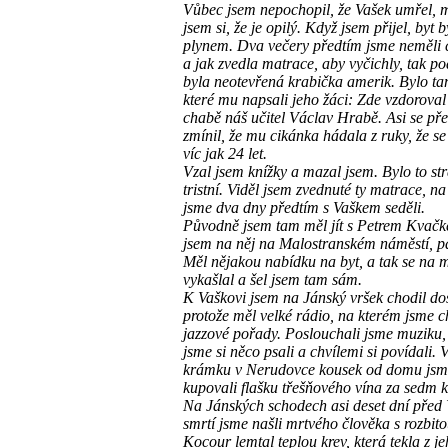
Vůbec jsem nepochopil, že Vašek umřel, m
jsem si, že je opilý. Když jsem přijel, byt by
plynem. Dva večery předtím jsme neměli c
a jak zvedla matrace, aby vyčichly, tak po
byla neotevřená krabička amerik. Bylo ta
které mu napsali jeho žáci: Zde vzdoroval
chabě náš učitel Václav Hrabě. Asi se př
zmínil, že mu cikánka hádala z ruky, že se
víc jak 24 let.
Vzal jsem knížky a mazal jsem. Bylo to st
tristní. Viděl jsem zvednuté ty matrace, na
jsme dva dny předtím s Vaškem seděli.
Původně jsem tam měl jít s Petrem Kvačk
jsem na něj na Malostranském náměstí, pa
Měl nějakou nabídku na byt, a tak se na 
vykašlal a šel jsem tam sám.
K Vaškovi jsem na Jánský vršek chodil dos
protože měl velké rádio, na kterém jsme c
jazzové pořady. Poslouchali jsme muziku,
jsme si něco psali a chvílemi si povídali.
krámku v Nerudovce kousek od domu jsm
kupovali flašku třešňového vína za sedm 
Na Jánských schodech asi deset dní před
smrtí jsme našli mrtvého člověka s rozbit
Kocour lemtal teplou krev, která tekla z je