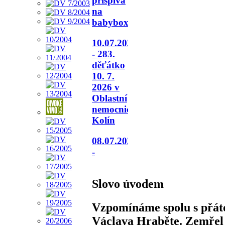
přispívá
na
babybox.
10.07.2026
- 283.
děťátko
10. 7.
2026 v
Oblastní
nemocnici
Kolín
08.07.2026
-
Slovo úvodem
Vzpomínáme spolu s přáte
Václava Hraběte. Zemřel