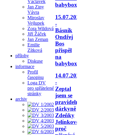
Václavek
babyboxu.
Jan Ziny
Vávra
15.07.2026
Miroslav
-
Vejlupek
Zora Wildová
Básník
Jiří Žáček
Ondřej
Jan Zeman
Bos
Emilie
přispěl
Zítková
přílohy
na
Diskuse
babyboxy.
informace
Profil
14.07.2026
časopisu
-
Loga DV
pro spřátelené
Zeptal
stránky
jsem se
archiv
pravidelné
dárkyně
Zdeňky
Jelínkové,
proč