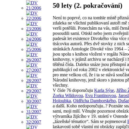
50 lety (2. pokračování)
Není to poprvé, co na tomhle místě přizn
zdaleka ne všichni publikovaní autoři mě
verši potěšili. Ponechám na vás, milí čtená
posoudili sami. Otiskl nebo jsem zveřejnil
padesát let existence Divokého vína více 
tisícovku autorů. Přes dvě stovky z nich se
stránkách Antologie Divoké víno 1964 – 
jsou spolu s knihou vloženi v regálu Náro
knihovny, v jejímž archivu se nacházejí i 
tištěná čísla. Daleko snáze jsou přístupní a
publikující od roku 2002 v elektronické ve
pro mne velkou ctí, že i ta se stává součás
Národní knihovny, jenž skoro s jistotou př
všechny.
V čísle 76 doporučuju
Karla Sýse
,
Jiřího
Zorku Wildovou
,
Evu Frantinovou
,
Jaros
Holoubka
,
Oldřicha Damborského
,
Dušan
a další. Koho nedoporučuju..? Poznáte s
sami, moji milí. Věnujte pozornost obráz
výtvarníka žijícího v 19. století v Ostende
„lázeňské tématice“. Sám se pojmenoval
laskavostí sobě vlastní mi obrázky zapůjč