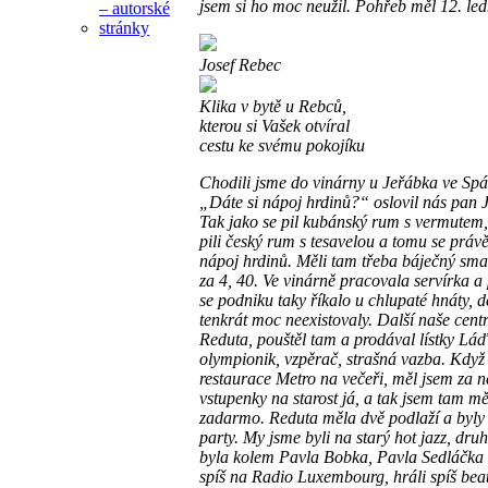
jsem si ho moc neužil. Pohřeb měl 12. le
Josef Rebec
Klika v bytě u Rebců,
kterou si Vašek otvíral
cestu ke svému pokojíku
Chodili jsme do vinárny u Jeřábka ve Spá
„Dáte si nápoj hrdinů?“ oslovil nás pan 
Tak jako se pil kubánský rum s vermutem
pili český rum s tesavelou a tomu se právě
nápoj hrdinů. Měli tam třeba báječný sma
za 4, 40. Ve vinárně pracovala servírka a 
se podniku taky říkalo u chlupaté hnáty, d
tenkrát moc neexistovaly. Další naše cen
Reduta, pouštěl tam a prodával lístky Láď
olympionik, vzpěrač, strašná vazba. Když 
restaurace Metro na večeři, měl jsem za n
vstupenky na starost já, a tak jsem tam mě
zadarmo. Reduta měla dvě podlaží a byly
party. My jsme byli na starý hot jazz, dru
byla kolem Pavla Bobka, Pavla Sedláčka a
spíš na Radio Luxembourg, hráli spíš bea