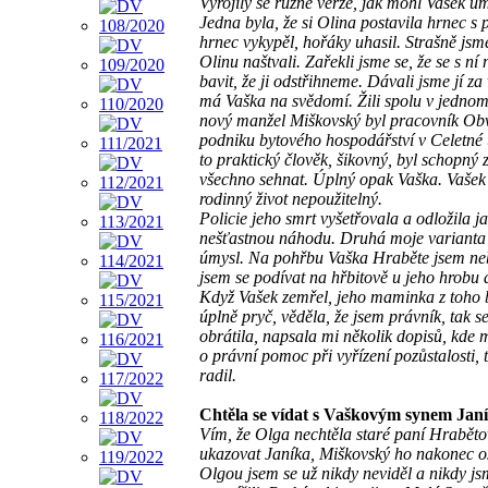
Vyrojily se různé verze, jak mohl Vašek um
Jedna byla, že si Olina postavila hrnec s 
hrnec vykypěl, hořáky uhasil. Strašně jsm
Olinu naštvali. Zařekli jsme se, že se s n
bavit, že ji odstřihneme. Dávali jsme jí za 
má Vaška na svědomí. Žili spolu v jednom 
nový manžel Miškovský byl pracovník Ob
podniku bytového hospodářství v Celetné u
to praktický člověk, šikovný, byl schopný z
všechno sehnat. Úplný opak Vaška. Vašek 
rodinný život nepoužitelný.
Policie jeho smrt vyšetřovala a odložila j
nešťastnou náhodu. Druhá moje varianta
úmysl. Na pohřbu Vaška Hraběte jsem neb
jsem se podívat na hřbitově u jeho hrobu 
Když Vašek zemřel, jeho maminka z toho 
úplně pryč, věděla, že jsem právník, tak s
obrátila, napsala mi několik dopisů, kde 
o právní pomoc při vyřízení pozůstalosti, t
radil.
Chtěla se vídat s Vaškovým synem Ja
Vím, že Olga nechtěla staré paní Hraběto
ukazovat Janíka, Miškovský ho nakonec os
Olgou jsem se už nikdy neviděl a nikdy js