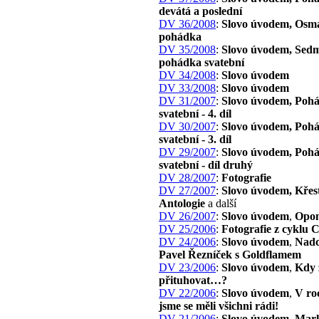
devátá a poslední
DV 36/2008
:
Slovo úvodem, Osm
pohádka
DV 35/2008
:
Slovo úvodem, Sed
pohádka svatební
DV 34/2008
:
Slovo úvodem
DV 33/2008
:
Slovo úvodem
DV 31/2007
:
Slovo úvodem, Poh
svatební - 4. díl
DV 30/2007
:
Slovo úvodem, Poh
svatební - 3. díl
DV 29/2007
:
Slovo úvodem, Poh
svatební - díl druhý
DV 28/2007
:
Fotografie
DV 27/2007
:
Slovo úvodem, Křes
Antologie
a další
DV 26/2007
:
Slovo úvodem
,
Opon
DV 25/2006
:
Fotografie z cyklu 
DV 24/2006
:
Slovo úvodem
,
Nadc
Pavel Řezníček s Goldflamem
DV 23/2006
:
Slovo úvodem
,
Kdy 
přituhovat…?
DV 22/2006
:
Slovo úvodem
,
V ro
jsme se měli všichni rádi!
DV 21/2006
:
Slovo úvodem
,
Mark