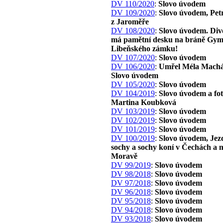
DV 110/2020
:
Slovo úvodem
DV 109/2020
:
Slovo úvodem, Pet
z Jaroměře
DV 108/2020
:
Slovo úvodem. Div
má pamětní desku na bráně Gym
Libeňského zámku!
DV 107/2020
:
Slovo úvodem
DV 106/2020
:
Umřel Méla Machá
Slovo úvodem
DV 105/2020
:
Slovo úvodem
DV 104/2019
:
Slovo úvodem a fo
Martina Koubková
DV 103/2019
:
Slovo úvodem
DV 102/2019
:
Slovo úvodem
DV 101/2019
:
Slovo úvodem
DV 100/2019
:
Slovo úvodem, Jez
sochy a sochy koní v Čechách a 
Moravě
DV 99/2019
:
Slovo úvodem
DV 98/2018
:
Slovo úvodem
DV 97/2018
:
Slovo úvodem
DV 96/2018
:
Slovo úvodem
DV 95/2018
:
Slovo úvodem
DV 94/2018
:
Slovo úvodem
DV 93/2018
:
Slovo úvodem