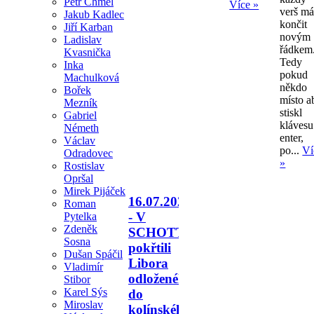
Petr Chmel
Více »
verš m
Jakub Kadlec
končit
Jiří Karban
novým
Ladislav
řádkem
Kvasnička
Tedy
Inka
pokud
Machulková
někdo
Bořek
místo a
Mezník
stiskl
Gabriel
klávesu
Németh
enter,
Václav
po...
Ví
Odradovec
»
Rostislav
Opršal
Mirek Pijáček
16.07.2026
Roman
- V
Pytelka
Zdeněk
SCHOTTU
Sosna
pokřtili
Dušan Spáčil
Libora
Vladimír
odloženého
Stibor
Karel Sýs
do
Miroslav
kolínského