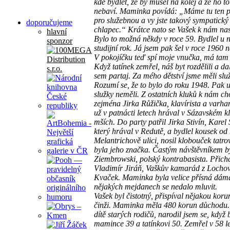
kde bydlet, že by musel na kolej a že ho t
nebaví. Maminka povídá: „Máme tu ten p
pro služebnou a vy jste takový sympatický
doporučujeme
chlapec.“ Krátce nato se Vašek k nám nas
hlavní
Bylo to možná někdy v roce 59. Bydlel u 
sponzor
studijní rok. Já jsem pak šel v roce 1960 
V pokojíčku teď spí moje vnučka, má tam 
Když tatínek zemřel, náš byt rozdělili a d
sem partaj. Za mého dětství jsme měli slu
Rozumí se, že to bylo do roku 1948. Pak 
služky neměli. Z ostatních kluků k nám ch
zejména Jirka Růžička, klavírista a varhan
už v patnácti letech hrával v Sázavském kl
mších. Do party patřil Jirka Stivín, Karel
který hrával v Redutě, a bydlel kousek od
Melantrichově ulici, nosil klobouček tatro
byla jeho značka. Častým návštěvníkem by
Ziembrowski, polský kontrabasista. Přich
Vladimír Jiráň, Vaškův kamarád z Lochov
Kvaček. Maminka byla velice přísná dáma
nějakých mejdanech se nedalo mluvit.
Vašek byl čistotný, přispíval nějakou kor
činži. Maminka měla 480 korun důchodu.
dítě starých rodičů, narodil jsem se, když 
mamince 39 a tatínkovi 50. Zemřel v 58 le