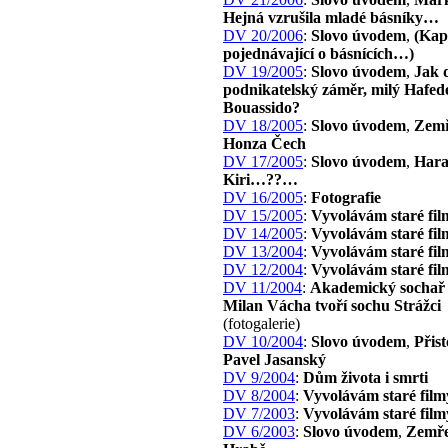
Hejná vzrušila mladé básníky…
DV 20/2006
:
Slovo úvodem
,
(Kap
pojednávající o básnících…)
DV 19/2005
:
Slovo úvodem
,
Jak 
podnikatelský záměr, milý Hafed
Bouassido?
DV 18/2005
:
Slovo úvodem
,
Zemř
Honza Čech
DV 17/2005
:
Slovo úvodem
,
Har
Kiri…??…
DV 16/2005
:
Fotografie
DV 15/2005
:
Vyvolávám staré fil
DV 14/2005
:
Vyvolávám staré fil
DV 13/2004
:
Vyvolávám staré fil
DV 12/2004
:
Vyvolávám staré fil
DV 11/2004
:
Akademický sochař 
Milan Vácha tvoří sochu Strážci
(fotogalerie)
DV 10/2004
:
Slovo úvodem
,
Přist
Pavel Jasanský
DV 9/2004
:
Dům života i smrti
DV 8/2004
:
Vyvolávám staré film
DV 7/2003
:
Vyvolávám staré film
DV 6/2003
:
Slovo úvodem
,
Zemře