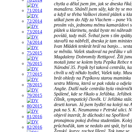
chytla a dělal jsem jim, jak se dneska říká
manažera. Sháněl jsem sály, kde by se mo
a když se třeba Vaškovi zlomil plátek u kla
utíkal jsem do Alfy za Vlachem – pane Vl
prosím vás, jednomu mému kamarádovi se
plátek u klarinetu, nedal byste mi náhradn
povídá, tady máš. Švihal jsem s tím zpátk
stavařů na nábřeží, dneska je tam ministe
Ivan Mládek tenkrát hrál na banjo… sest
se měnila. Vašek studoval na peďáku v uli
Magdaleny Dobromily Rettigové. Žili jsme
motali jsme se kolem bytu Pepíka Rebce 
Národní 35. Pepík byl taková centrála, k
chvíli u něj někdo bydlel, Vašek taky. Mus
brát ohledy na Pepíkovu starou maminku 
sestru Milenu, která se pak vdala a odjela
Anglie. Další naše centrála byla vinárnič
Spálené, kde se říkalo u Jeřábka. Jeřábek
číšník, sympatický člověk. U Jeřábka stálo
deseti korun. Já jsem bydlel na koleji na 
pak na S. K. Neumanna v Petrské ulici. Na
objevil inzerát, že důchodci na Spořilově
pronajmou pokoj dvěma studentům. Kolej,
průchoďák, tam se nedalo ani spát, byl t
Ženský, kurvy, rachot šílený. Tak jsme se