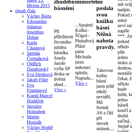
pátek 13.
zhudebněnými
immortelly.
mi
mít svů
března 2015
básněmi
poslala
nadpis.
obsah čísla
svou
Pokud s
Václav Bárta
autor
knížku
Edouardus
...Spojení
neví ra
Julianus
básní
Kafka–
napíše
Při
Josephus
Něžná
Ščigol–
***. Al
příležitosti
Dubar
nahota
Pluhařová
pokud
životního
Karla
Přání
pravdy.
někdo
jubilea
Cikánová
pana
píše
básníka
Jarmila
Michaila
jednu
Josefa
Čermáková
jsem
sloku z
Jaroše
Oldřich
nakonec
druhou
vyšla SP
Damborský
Takovou
splnila.
nemůž
deska se
Eva Denková
knihu
Napsala...
čekat, 
dvěmi
Jakub Fišer
básní
Více »
někdo
zhud...
Eva
jsem ještě
bude
Více »
Frantinová
nikdy
luštit, 
Kamil Marcel
neviděl.
jedna
Hodáček
Má
báseň
Jaroslav
formát
končí a
Holoubek
A6 a čítá
druhá
Martin
pět
začíná.
Honzák
stovek
Stejně 
Václav Hrabě
stránek....
každý