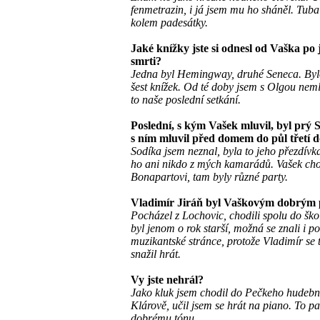
fenmetrazin, i já jsem mu ho sháněl. Tuba
kolem padesátky.
Jaké knížky jste si odnesl od Vaška po 
smrti?
Jedna byl Hemingway, druhé Seneca. Bylo
šest knížek. Od té doby jsem s Olgou neml
to naše poslední setkání.
Poslední, s kým Vašek mluvil, byl prý 
s ním mluvil před domem do půl třetí d
Sodíka jsem neznal, byla to jeho přezdívk
ho ani nikdo z mých kamarádů. Vašek cho
Bonapartovi, tam byly různé party.
Vladimír Jiráň byl Vaškovým dobrým 
Pocházel z Lochovic, chodili spolu do ško
byl jenom o rok starší, možná se znali i po
muzikantské stránce, protože Vladimír se 
snažil hrát.
Vy jste nehrál?
Jako kluk jsem chodil do Pečkeho hudebn
Klárově, učil jsem se hrát na piano. To pa
dobrému tónu.