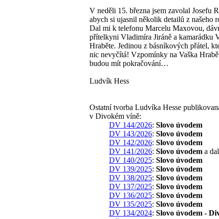
V neděli 15. března jsem zavolal Josefu 
abych si ujasnil několik detailů z našeho 
Dal mi k telefonu Marcelu Maxovou, dá
přítelkyni Vladimíra Jiráně a kamarádku 
Hraběte. Jedinou z básníkových přátel, kt
nic nevyčítá! Vzpomínky na Vaška Hrabě
budou mít pokračování…
Ludvík Hess
Ostatní tvorba Ludvíka Hesse publikovan
v Divokém víně:
DV 144/2026
:
Slovo úvodem
DV 143/2026
:
Slovo úvodem
DV 142/2026
:
Slovo úvodem
DV 141/2026
:
Slovo úvodem
a dal
DV 140/2025
:
Slovo úvodem
DV 139/2025
:
Slovo úvodem
DV 138/2025
:
Slovo úvodem
DV 137/2025
:
Slovo úvodem
DV 136/2025
:
Slovo úvodem
DV 135/2025
:
Slovo úvodem
DV 134/2024
:
Slovo úvodem - Di