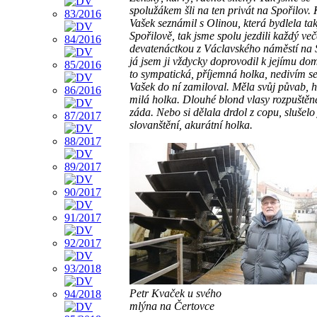
spolužákem šli na ten privát na Spořilov. 
Vašek seznámil s Olinou, která bydlela ta
Spořilově, tak jsme spolu jezdili každý več
devatenáctkou z Václavského náměstí na S
já jsem ji vždycky doprovodil k jejímu do
to sympatická, příjemná holka, nedivím se
Vašek do ní zamiloval. Měla svůj půvab, h
milá holka. Dlouhé blond vlasy rozpuštěn
záda. Nebo si dělala drdol z copu, slušelo 
slovanštění, akurátní holka.
Petr Kvaček u svého
mlýna na Čertovce