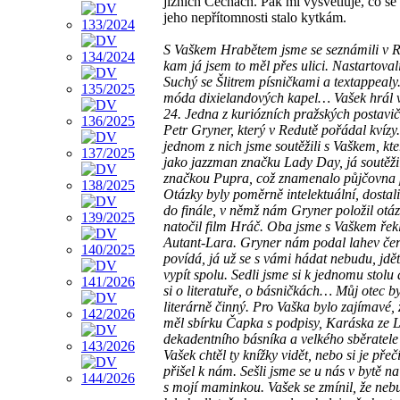
jižních Čechách. Pak mi vysvětluje, co s
jeho nepřítomnosti stalo kytkám.
S Vaškem Hrabětem jsme se seznámili v R
kam já jsem to měl přes ulici. Nastartoval
Suchý se Šlitrem písničkami a textappealy
móda dixielandových kapel… Vašek hrál 
24. Jedna z kuriózních pražských postavič
Petr Gryner, který v Redutě pořádal kvízy.
jednom z nich jsme soutěžili s Vaškem, kt
jako jazzman značku Lady Day, já soutěži
značkou Pupra, což znamenalo půjčovna 
Otázky byly poměrně intelektuální, dostali
do finále, v němž nám Gryner položil otá
natočil film Hráč. Oba jsme s Vaškem řek
Autant-Lara. Gryner nám podal lahev če
povídá, já už se s vámi hádat nebudu, jdět
vypít spolu. Sedli jsme si k jednomu stolu 
si o literatuře, o básničkách… Můj otec by
literárně činný. Pro Vaška bylo zajímavé, 
měl sbírku Čapka s podpisy, Karáska ze L
dekadentního básníka a velkého sběratele
Vašek chtěl ty knížky vidět, nebo si je přečí
přišel k nám. Sešli jsme se u nás v bytě n
s mojí maminkou. Vašek se zmínil, že neb