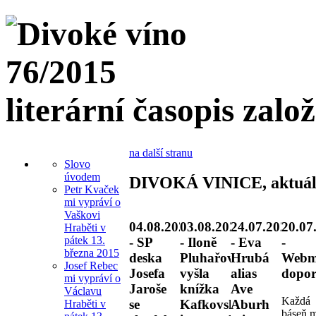
literární časopis zalo
na další stranu
Slovo
úvodem
DIVOKÁ VINICE, aktuál
Petr Kvaček
mi vypráví o
Vaškovi
04.08.2026
03.08.2026
24.07.2026
20.07
Hraběti v
pátek 13.
- SP
- Iloně
- Eva
-
března 2015
deska
Pluhařové
Hrubá
Webm
Josef Rebec
Josefa
vyšla
alias
dopor
mi vypráví o
Jaroše
knížka
Ave
Václavu
Každá
se
Kafkovské
Aburh
Hraběti v
báseň 