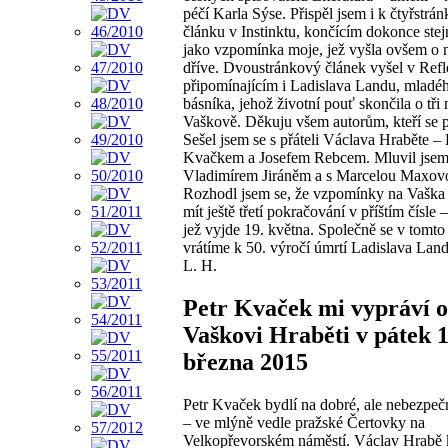
péčí Karla Sýse. Přispěl jsem i k čtyřstr
článku v Instinktu, končícím dokonce ste
jako vzpomínka moje, jež vyšla ovšem o 
dříve. Dvoustránkový článek vyšel v Refl
připomínajícím i Ladislava Landu, mladé
básníka, jehož životní pouť skončila o tři
Vaškově. Děkuju všem autorům, kteří se po
Sešel jsem se s přáteli Václava Hraběte –
Kvačkem a Josefem Rebcem. Mluvil jsem
Vladimírem Jiráněm a s Marcelou Maxov
Rozhodl jsem se, že vzpomínky na Vaška
mít ještě třetí pokračování v příštím čísle
jež vyjde 19. května. Společně se v tomto 
vrátíme k 50. výročí úmrtí Ladislava Land
L. H.
Petr Kvaček mi vypráví o
Vaškovi Hraběti v pátek 1
března 2015
Petr Kvaček bydlí na dobré, ale nebezpeč
– ve mlýně vedle pražské Čertovky na
Velkopřevorském náměstí. Václav Hrabě 