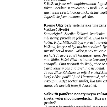
S Vaškem jsme měli naplánovanou Jugoslá
Říkal, uděláme si dovolenou k moři. Po 
smrti jsem přestal fotograficky úplně vidě
Jugoslávie jsem nakonec jel sám.
Kromě Olgy byly ještě nějaké jiné ženy
Vaškově životě?
Samozřejmě. Zdeňka Žáková, švadlenka. V
měl nervy, protože se ještě učila. Byla to
holka. Když Miškovští byli v práci, navezl
Vaškovi, který z ní byl trochu nervózní. By
strašně hezká holka. Vašek ji pak ve Viole
sochaři Jíravovi za tři kubánské rumy. Jír
moc líbila. Vašek říkal - s touhle ženskou j
nenapíšu. Ona nechodí do školy, chce se
trávit veškerý čas a já bych nic neudělal.
Jírava žil se Zdeňkou ve mlýně v okořském
který z části patřil Ljubě Hermanové, od 
vykoupili. Když sochař umřel, žila tam Z
sama, ale neviděl jsem ji dvacet let.
Vašek žil poměrně bohatýrským způs
života, večeřel po hospodách… Kde na 
peníze?
Já jsem v hospodách nevečeřel, moje ma