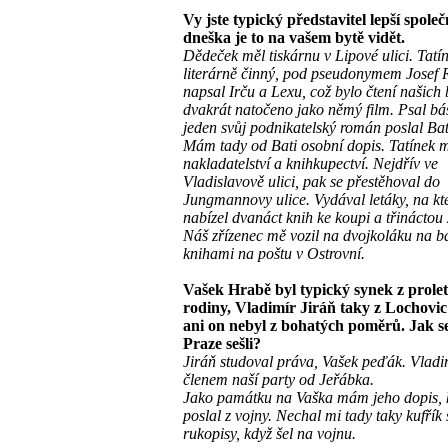
Vy jste typický představitel lepší společ
dneška je to na vašem bytě vidět.
Dědeček měl tiskárnu v Lipové ulici. Tatí
literárně činný, pod pseudonymem Josef 
napsal Irču a Lexu, což bylo čtení našich
dvakrát natočeno jako němý film. Psal bá
jeden svůj podnikatelský román poslal Ba
Mám tady od Bati osobní dopis. Tatínek 
nakladatelství a knihkupectví. Nejdřív ve
Vladislavově ulici, pak se přestěhoval do
Jungmannovy ulice. Vydával letáky, na kt
nabízel dvanáct knih ke koupi a třináctou
Náš zřízenec mě vozil na dvojkoláku na ba
knihami na poštu v Ostrovní.
Vašek Hrabě byl typický synek z prole
rodiny, Vladimír Jiráň taky z Lochovic
ani on nebyl z bohatých poměrů. Jak s
Praze sešli?
Jiráň studoval práva, Vašek peďák. Vladi
členem naší party od Jeřábka.
Jako památku na Vaška mám jeho dopis, 
poslal z vojny. Nechal mi tady taky kufřík
rukopisy, když šel na vojnu.