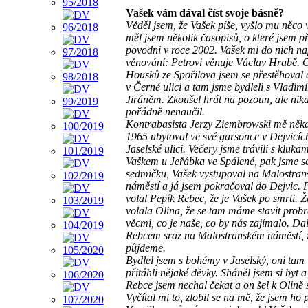
Vašek vám dával číst svoje básně?
Věděl jsem, že Vašek píše, vyšlo mu něco 
měl jsem několik časopisů, o které jsem př
povodni v roce 2002. Vašek mi do nich na
věnování: Petrovi věnuje Václav Hrabě. 
Housků ze Spořilova jsem se přestěhoval 
v Černé ulici a tam jsme bydleli s Vladim
Jiráněm. Zkoušel hrát na pozoun, ale nikd
pořádně nenaučil.
Kontrabasista Jerzy Ziembrowski mě někd
1965 ubytoval ve své garsonce v Dejvicíc
Jaselské ulici. Večery jsme trávili s kluka
Vaškem u Jeřábka ve Spálené, pak jsme s
sedmičku, Vašek vystupoval na Malostra
náměstí a já jsem pokračoval do Dejvic. 
volal Pepík Rebec, že je Vašek po smrti. 
volala Olina, že se tam máme stavit probr
věcmi, co je naše, co by nás zajímalo. Dal
Rebcem sraz na Malostranském náměstí, 
půjdeme.
Bydlel jsem s bohémy v Jaselský, oni tam
přitáhli nějaké děvky. Sháněl jsem si byt 
Rebce jsem nechal čekat a on šel k Olině
Vyčítal mi to, zlobil se na mě, že jsem ho 