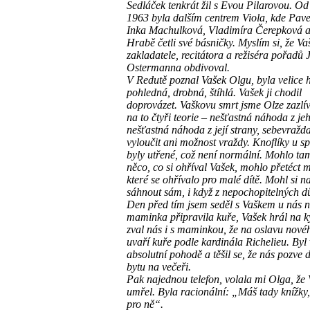
Sedláček tenkrát žil s Evou Pilarovou. Od
1963 byla dalším centrem Viola, kde Pav
Inka Machulková, Vladimíra Čerepková a
Hrabě četli své básničky. Myslím si, že Va
zakladatele, recitátora a režiséra pořadů 
Ostermanna obdivoval.
V Redutě poznal Vašek Olgu, byla velice 
pohledná, drobná, štíhlá. Vašek ji chodil
doprovázet. Vaškovu smrt jsme Olze zazlí
na to čtyři teorie – nešťastná náhoda z jeh
nešťastná náhoda z její strany, sebevražd
vyloučit ani možnost vraždy. Knoflíky u s
byly utřené, což není normální. Mohlo tam
něco, co si ohříval Vašek, mohlo přetéct 
které se ohřívalo pro malé dítě. Mohl si na
sáhnout sám, i když z nepochopitelných d
Den před tím jsem seděl s Vaškem u nás n
maminka připravila kuře, Vašek hrál na k
zval nás i s maminkou, že na oslavu nové
uvaří kuře podle kardinála Richelieu. Byl 
absolutní pohodě a těšil se, že nás pozve
bytu na večeři.
Pak najednou telefon, volala mi Olga, že
umřel. Byla racionální: „Máš tady knížky, 
pro ně“.