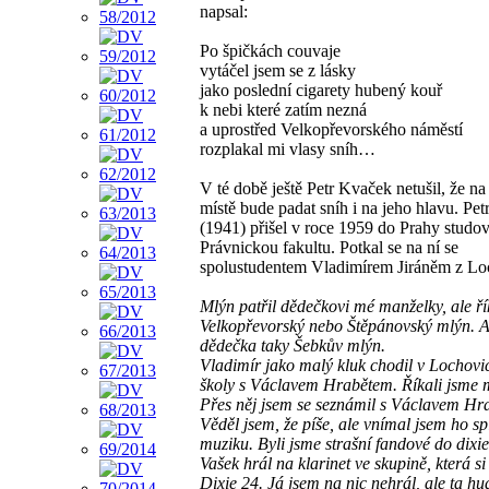
napsal:
Po špičkách couvaje
vytáčel jsem se z lásky
jako poslední cigarety hubený kouř
k nebi které zatím nezná
a uprostřed Velkopřevorského náměstí
rozplakal mi vlasy sníh…
V té době ještě Petr Kvaček netušil, že na
místě bude padat sníh i na jeho hlavu. Pe
(1941) přišel v roce 1959 do Prahy studov
Právnickou fakultu. Potkal se na ní se
spolustudentem Vladimírem Jiráněm z Lo
Mlýn patřil dědečkovi mé manželky, ale ří
Velkopřevorský nebo Štěpánovský mlýn. A
dědečka taky Šebkův mlýn.
Vladimír jako malý kluk chodil v Lochovi
školy s Václavem Hrabětem. Říkali jsme 
Přes něj jsem se seznámil s Václavem Hr
Věděl jsem, že píše, ale vnímal jsem ho sp
muziku. Byli jsme strašní fandové do dixi
Vašek hrál na klarinet ve skupině, která si
Dixie 24. Já jsem na nic nehrál, ale ta h