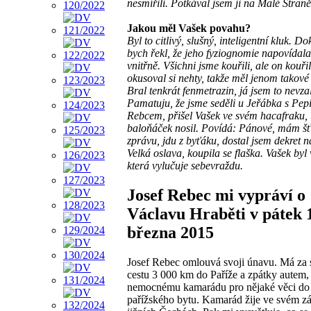
nesmířili. Potkával jsem ji na Malé Straně
Jakou měl Vašek povahu?
Byl to citlivý, slušný, inteligentní kluk. D
bych řekl, že jeho fyziognomie napovídala,
vnitřně. Všichni jsme kouřili, ale on kouřil
okusoval si nehty, takže měl jenom takové 
Bral tenkrát fenmetrazin, já jsem to nevzal
Pamatuju, že jsme seděli u Jeřábka s Pe
Rebcem, přišel Vašek ve svém hacafraku,
baloňáček nosil. Povídá: Pánové, mám š
zprávu, jdu z byťáku, dostal jsem dekret n
Velká oslava, koupila se flaška. Vašek byl
která vylučuje sebevraždu.
Josef Rebec mi vypráví o
Václavu Hraběti v pátek 
března 2015
Josef Rebec omlouvá svoji únavu. Má za
cestu 3 000 km do Paříže a zpátky autem,
nemocnému kamarádu pro nějaké věci do
pařížského bytu. Kamarád žije ve svém 