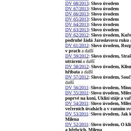
DV 68/2013
:
Slovo úvodem
DV 67/2013
:
Slovo úvodem
DV 66/2013
:
Slovo úvodem
DV 65/2013
:
Slovo úvodem
DV 64/2013
:
Slovo úvodem
DV 63/2013
:
Slovo úvodem
DV 62/2012
:
Slovo úvodem, Kuře
podruhé žádá Jaroslavovu ruku
a
DV 61/2012
:
Slovo úvodem, Roz
v prach
a další
DV 59/2012
:
Slovo úvodem, Stra
utrácení
a další
DV 58/2012
:
Slovo úvodem, Klisn
hříbata
a další
DV 57/2012
:
Slovo úvodem, Souč
další
DV 56/2011
:
Slovo úvodem, Minu
DV 55/2011
:
Slovo úvodem, Mile
poprvé na koni, Uklízí stáje a va
DV 54/2011
:
Slovo úvodem, Mile
večerních úvahách a v ranním svě
DV 53/2011
:
Slovo úvodem, Jak 
Milena
DV 52/2011
:
Slovo úvodem, O kli
a hřebcích, Milena