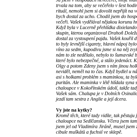
trvala na tom, aby se večeřelo v šest hodin
rituál, nemohl jsem si dovolit nepřijít na v
bych dostal za ucho. Chodil jsem do hosp
večeři. Vašek vydělával nějakou korunu h
Když byla v Lucerně přehlídka dixieland
skupin, kterou organizoval Drahoň Doleža
dostal za vystoupení pajdu. Vašek kouřil 
to byly levnější cigarety, hlavní nápoj byl
víno za sedm, kupodivu jsme si na něj zvyk
nám to zle nedělalo, nebylo to šumavské b
které bylo nebezpečné, a stálo jedenáct. 
Olgy a potom Zdeny jsem s ním jinou hol
neviděl, neměl na to čas. Když bydlel u n
asi s holkami problém s maminkou, ta byl
puritán. Ale maminka v létě hlídala syna 
chaloupce v Kokořínském údolí, takže tad
Vašek sám. Chalupa je v Dolních Osinalic
jezdí tam sestra z Anglie a její dcera.
Vy jste na kytky?
Kromě těch, které tady vidíte, tak pěstuju 
chaloupce na Sedlčansku. Včera jsem tam
jsem jel od Vladimíra Jiráně, musel jsem z
cibule muškátů a fuchsií ve sklepě.