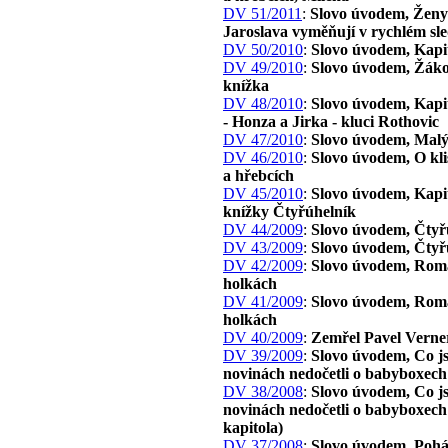
DV 51/2011
:
Slovo úvodem, Ženy 
Jaroslava vyměňují v rychlém sl
DV 50/2010
:
Slovo úvodem, Kapi
DV 49/2010
:
Slovo úvodem, Žák
knížka
DV 48/2010
:
Slovo úvodem, Kapit
- Honza a Jirka - kluci Rothovic
DV 47/2010
:
Slovo úvodem, Malý
DV 46/2010
:
Slovo úvodem, O kl
a hřebcích
DV 45/2010
:
Slovo úvodem, Kapit
knížky Čtyřúhelník
DV 44/2009
:
Slovo úvodem, Čtyř
DV 43/2009
:
Slovo úvodem, Čtyř
DV 42/2009
:
Slovo úvodem, Rom
holkách
DV 41/2009
:
Slovo úvodem, Rom
holkách
DV 40/2009
:
Zemřel Pavel Verne
DV 39/2009
:
Slovo úvodem, Co js
novinách nedočetli o babyboxech
DV 38/2008
:
Slovo úvodem, Co js
novinách nedočetli o babyboxech 
kapitola)
DV 37/2008
:
Slovo úvodem, Poh