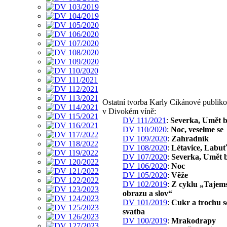
Ostatní tvorba Karly Cikánové publik
v Divokém víně:
DV 111/2021
:
Severka, Umět b
DV 110/2020
:
Noc, veselme se
DV 109/2020
:
Zahradník
DV 108/2020
:
Létavice, Labuť
DV 107/2020
:
Severka, Umět 
DV 106/2020
:
Noc
DV 105/2020
:
Věže
DV 102/2019
:
Z cyklu „Tajems
obrazu a slov“
DV 101/2019
:
Cukr a trochu so
svatba
DV 100/2019
:
Mrakodrapy