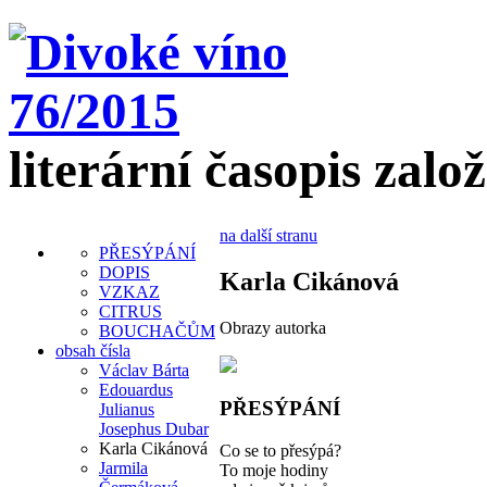
literární časopis zalo
na další stranu
PŘESÝPÁNÍ
DOPIS
Karla Cikánová
VZKAZ
CITRUS
Obrazy autorka
BOUCHAČŮM
obsah čísla
Václav Bárta
Edouardus
PŘESÝPÁNÍ
Julianus
Josephus Dubar
Karla Cikánová
Co se to přesýpá?
Jarmila
To moje hodiny