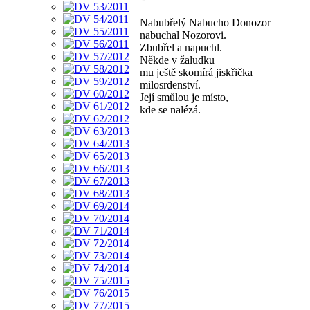
Nabubřelý Nabucho Donozor
nabuchal Nozorovi.
Zbubřel a napuchl.
Někde v žaludku
mu ještě skomírá jiskřička
milosrdenství.
Její smůlou je místo,
kde se nalézá.