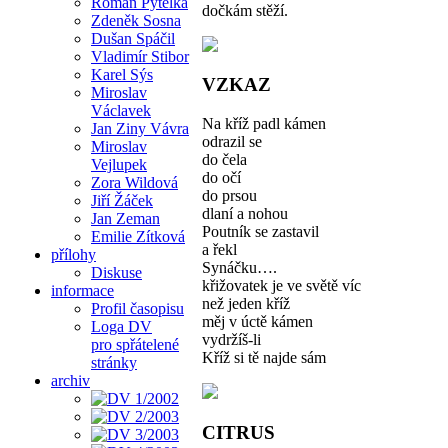
Roman Pytelka
dočkám stěží.
Zdeněk Sosna
Dušan Spáčil
Vladimír Stibor
Karel Sýs
VZKAZ
Miroslav
Václavek
Na kříž padl kámen
Jan Ziny Vávra
odrazil se
Miroslav
do čela
Vejlupek
do očí
Zora Wildová
do prsou
Jiří Žáček
dlaní a nohou
Jan Zeman
Poutník se zastavil
Emilie Zítková
a řekl
přílohy
Synáčku….
Diskuse
křižovatek je ve světě víc
informace
než jeden kříž
Profil časopisu
měj v úctě kámen
Loga DV
vydržíš-li
pro spřátelené
Kříž si tě najde sám
stránky
archiv
CITRUS