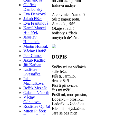
Čermáková
od zim až k jarům
Oldřich
laskavá naděje.
Damborský
Eva Denková
A co v nich šramotí?
Jakub Fišer
Sůl z kapek potu.
Eva Frantinová
A copak ještě?
Kamil Marcel
Okuje strachů,
Hodáček
bolístky z třísek
Jaroslav
omytých deštěm.
Holoubek
Martin Honzák
Václav Hrabě
Petr Chmel
DOPIS
Jakub Kadlec
Jiří Karban
Sněhy mi na víčkách
Ladislav
stále leží.
Kvasnička
Píši ti, Jarmilo,
Inka
den se šeří.
Machulková
Píši ti při svíčce,
Bořek Mezník
čas mi měří…
Gabriel Németh
Pošli mi, moc prosím,
Václav
Lobelku – prosilku.
Odradovec
Ladoňku - žadoňku
Rostislav Opršal
Bleduli – stýskačku.
Mirek Pijáček
Jara se bez nich