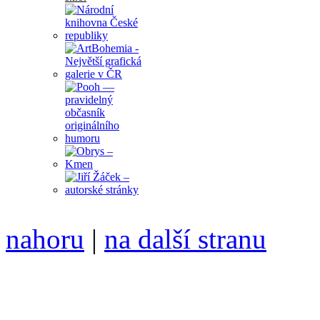
nahoru
|
na další stranu
Divoké víno 76/2015 vyšlo
6099 /// samozvaný šéfreda