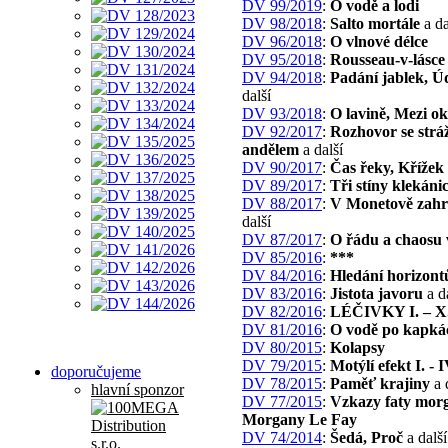
DV 99/2019
:
O vodě a lodi
DV 98/2018
:
Salto mortále
a da
DV 96/2018
:
O vlnové délce
DV 95/2018
:
Rousseau-v-lásce
DV 94/2018
:
Padání jablek, Ú
další
DV 93/2018
:
O lavině, Mezi o
DV 92/2017
:
Rozhovor se str
andělem
a další
DV 90/2017
:
Čas řeky, Křížek 
DV 89/2017
:
Tři stíny klekáni
DV 88/2017
:
V Monetově zah
další
DV 87/2017
:
O řádu a chaosu 
DV 85/2016
:
***
DV 84/2016
:
Hledání horizont
DV 83/2016
:
Jistota javoru
a d
DV 82/2016
:
LÉČIVKY I. – X
DV 81/2016
:
O vodě po kapká
DV 80/2015
:
Kolapsy
DV 79/2015
:
Motýlí efekt I. - I
doporučujeme
DV 78/2015
:
Paměť krajiny
a 
hlavní sponzor
DV 77/2015
:
Vzkazy faty mor
Morgany Le Fay
DV 74/2014
:
Šedá, Proč
a další