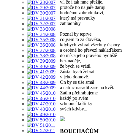
ví, že i tak mne přežije,
protože ho na jaře daruji
hodnému zahradníkovi,
který má pravnuky
zahradníky.
Poznal by teprve,
co jsem to za člověka,
kdybych vybral všechny úspory
a osobně ho převezl náklaďákem
do místa jeho pravého bydliště
bez naděje,
že bych se vrátil.
Zůstal bych žebrat
v jeho domově.
On by se tiše smál
a natruc nasadil zase na květ.
Zatím přehrabujeme
každý po svém
schnoucí kořínky
svých kdyby...
BOUCHAČŮM