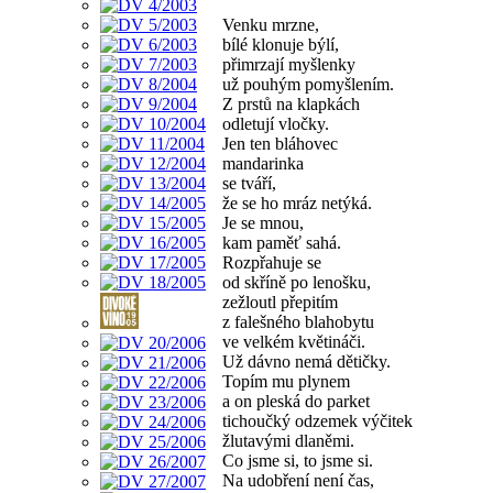
Venku mrzne,
bílé klonuje býlí,
přimrzají myšlenky
už pouhým pomyšlením.
Z prstů na klapkách
odletují vločky.
Jen ten bláhovec
mandarinka
se tváří,
že se ho mráz netýká.
Je se mnou,
kam paměť sahá.
Rozpřahuje se
od skříně po lenošku,
zežloutl přepitím
z falešného blahobytu
ve velkém květináči.
Už dávno nemá dětičky.
Topím mu plynem
a on pleská do parket
tichoučký odzemek výčitek
žlutavými dlaněmi.
Co jsme si, to jsme si.
Na udobření není čas,