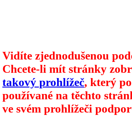
104 00 Praha 10, Hájek 88,
redakce@divokevino.cz
//
///
příští číslo Divokého v
Vidíte zjednodušenou pod
Chcete-li mít stránky zobr
takový prohlížeč
, který p
používané na těchto strán
ve svém prohlížeči podpor