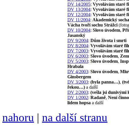
DV 14/2005
:
Vyvolávám staré f
DV 13/2004
:
Vyvolávám staré f
DV 12/2004
:
Vyvolávám staré f
DV 11/2004
:
Akademický socha
Vácha tvoří sochu Strážci
(fotog
DV 10/2004
:
Slovo úvodem
,
Při
Jasanský
DV 9/2004
:
Dům života i smrti
DV 8/2004
:
Vyvolávám staré fi
DV 7/2003
:
Vyvolávám staré fi
DV 6/2003
:
Slovo úvodem
,
Zemř
DV 5/2003
:
Slovo úvodem
,
Insp
Hrabala
DV 4/2003
:
Slovo úvodem
,
Mluv
Ginsbergem
DV 3/2003
:
(byla panna…)
,
(tv
řekou…)
a další
DV 2/2003
:
(vešla jsi dunivým
DV 1/2002
:
Radaně
,
Není činno
lidem hopsa
a další
nahoru
|
na další stranu