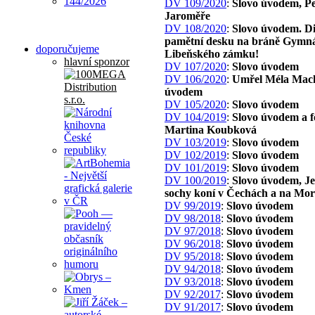
DV 109/2020
:
Slovo úvodem, P
Jaroměře
DV 108/2020
:
Slovo úvodem. D
pamětní desku na bráně Gymn
doporučujeme
Libeňského zámku!
hlavní sponzor
DV 107/2020
:
Slovo úvodem
DV 106/2020
:
Umřel Méla Mach
úvodem
DV 105/2020
:
Slovo úvodem
DV 104/2019
:
Slovo úvodem a f
Martina Koubková
DV 103/2019
:
Slovo úvodem
DV 102/2019
:
Slovo úvodem
DV 101/2019
:
Slovo úvodem
DV 100/2019
:
Slovo úvodem, Je
sochy koní v Čechách a na Mo
DV 99/2019
:
Slovo úvodem
DV 98/2018
:
Slovo úvodem
DV 97/2018
:
Slovo úvodem
DV 96/2018
:
Slovo úvodem
DV 95/2018
:
Slovo úvodem
DV 94/2018
:
Slovo úvodem
DV 93/2018
:
Slovo úvodem
DV 92/2017
:
Slovo úvodem
DV 91/2017
:
Slovo úvodem