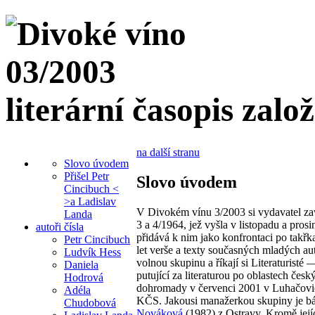
literární časopis zalo
na další stranu
Slovo úvodem
Přišel Petr
Slovo úvodem
Cincibuch <
>a Ladislav
V Divokém vínu 3/2003 si vydavatel za
Landa
3 a 4/1964, jež vyšla v listopadu a prosi
autoři čísla
přidává k nim jako konfrontaci po takřk
Petr Cincibuch
let verše a texty současných mladých aut
Ludvík Hess
volnou skupinu a říkají si Literaturisté 
Daniela
putující za literaturou po oblastech česk
Hodrová
dohromady v červenci 2001 v Luhačovic
Adéla
KČS. Jakousi manažerkou skupiny je b
Chudobová
Nováková
(1982) z Ostravy. Kromě její