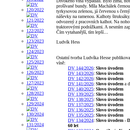
Divokého vína vypadali. Bylo zima, nosi
prošívané bundy. Míla Machálek černou
tyrkysovou zelenou, já červenou s čer
náševky na ramenou. Kalhoty štruksáky
odvozený z pracovních kalhot. Na noho
traktorovými podrážkami. A nesmím zap
Čím vytahanější, tím lepší…
Ludvík Hess
Ostatní tvorba Ludvíka Hesse publiko
víně:
DV 144/2026
:
Slovo úvodem
DV 143/2026
:
Slovo úvodem
DV 142/2026
:
Slovo úvodem
DV 141/2026
:
Slovo úvodem
a d
DV 140/2025
:
Slovo úvodem
DV 139/2025
:
Slovo úvodem
DV 138/2025
:
Slovo úvodem
DV 137/2025
:
Slovo úvodem
DV 136/2025
:
Slovo úvodem
DV 135/2025
:
Slovo úvodem
DV 134/2024
:
Slovo úvodem - D
60 let