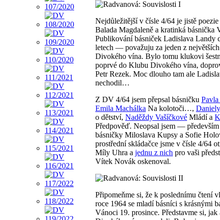
Nejdůležitější v čísle 4/64 je jistě poezi
Balada Magdaleně a kratinká básnička
Publikování básniček Ladislava Landy
letech — považuju za jeden z největších
Divokého vína. Bylo tomu klukovi šestná
poprvé do Klubu Divokého vína, doprov
Petr Rezek. Moc dlouho tam ale Ladisl
nechodil…
Z DV 4/64 jsem přepsal básničku
Pavla
Emila Machálka
Na kolotoči…,
Daniel
o dětství,
Naděždy Vašíčkové
Mládí a
K
Předpověď. Neopsal jsem — především 
básničky Miloslava Kupsy a Sofie Hol
prostřední skládačce jsme v čísle 4/64 ot
Míly Uhra a
jednu z nich
pro vaši předst
Vítek Novák oskenoval.
Připomeňme si, že k poslednímu čtení vl
roce 1964 se mladí básníci s krásnými b
Vánoci 19. prosince. Představme si, jak 