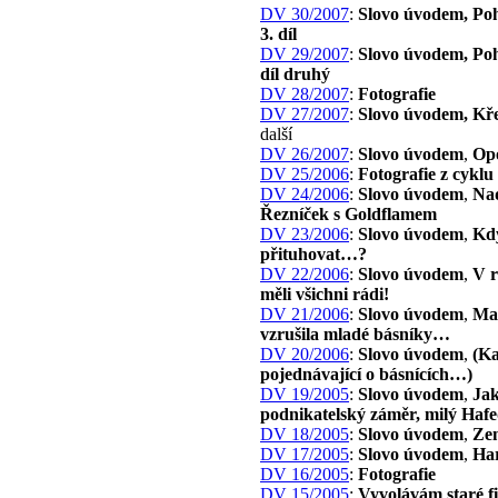
DV 30/2007
:
Slovo úvodem, Poh
3. díl
DV 29/2007
:
Slovo úvodem, Poh
díl druhý
DV 28/2007
:
Fotografie
DV 27/2007
:
Slovo úvodem, Kře
další
DV 26/2007
:
Slovo úvodem
,
Op
DV 25/2006
:
Fotografie z cyklu
DV 24/2006
:
Slovo úvodem
,
Nad
Řezníček s Goldflamem
DV 23/2006
:
Slovo úvodem
,
Kd
přituhovat…?
DV 22/2006
:
Slovo úvodem
,
V r
měli všichni rádi!
DV 21/2006
:
Slovo úvodem
,
Ma
vzrušila mladé básníky…
DV 20/2006
:
Slovo úvodem
,
(Ka
pojednávající o básnících…)
DV 19/2005
:
Slovo úvodem
,
Jak
podnikatelský záměr, milý Haf
DV 18/2005
:
Slovo úvodem
,
Ze
DV 17/2005
:
Slovo úvodem
,
Ha
DV 16/2005
:
Fotografie
DV 15/2005
:
Vyvolávám staré f