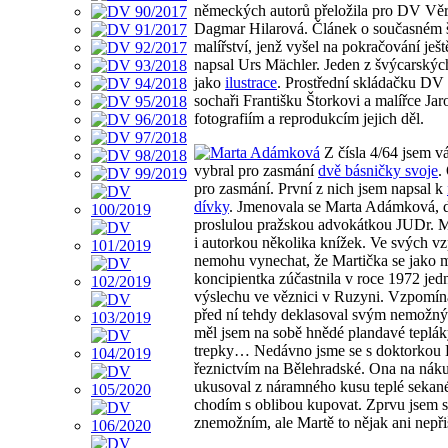
německých autorů přeložila pro DV Vě
Dagmar Hilarová. Článek o současném
malířství, jenž vyšel na pokračování ještě
napsal Urs Mächler. Jeden z švýcarskýc
jako
ilustrace
. Prostřední skládačku DV
sochaři Františku Štorkovi a malířce Jar
fotografiím a reprodukcím jejich děl.
Z čísla 4/64 jsem vá
vybral pro zasmání
dvě básničky svoje
.
pro zasmání. První z nich jsem napsal k
dívky
. Jmenovala se Marta Adámková, d
proslulou pražskou advokátkou JUDr. M
i autorkou několika knížek. Ve svých 
nemohu vynechat, že Martička se jako 
koncipientka zúčastnila v roce 1972 je
výslechu ve věznici v Ruzyni. Vzpomíná
před ní tehdy deklasoval svým nemož
měl jsem na sobě hnědé plandavé teplá
trepky… Nedávno jsme se s doktorkou E
řeznictvím na Bělehradské. Ona na nákup
ukusoval z náramného kusu teplé sekané
chodím s oblibou kupovat. Zprvu jsem se
znemožním, ale Martě to nějak ani nepř