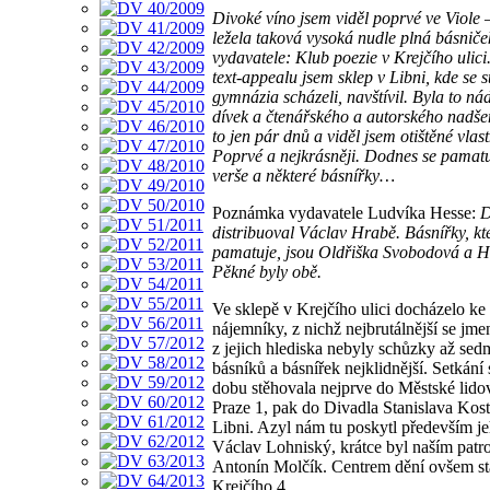
Divoké víno jsem viděl poprvé ve Viole
ležela taková vysoká nudle plná básniček
vydavatele: Klub poezie v Krejčího ulici.
text-appealu jsem sklep v Libni, kde se 
gymnázia scházeli, navštívil. Byla to n
dívek a čtenářského a autorského nadšen
to jen pár dnů a viděl jsem otištěné vlas
Poprvé a nejkrásněji. Dodnes se pamatu
verše a některé básnířky…
Poznámka vydavatele Ludvíka Hesse:
D
distribuoval Václav Hrabě. Básnířky, kte
pamatuje, jsou Oldřiška Svobodová a H
Pěkné byly obě.
Ve sklepě v Krejčího ulici docházelo ke 
nájemníky, z nichž nejbrutálnější se jm
z jejich hlediska nebyly schůzky až se
básníků a básnířek nejklidnější. Setkání
dobu stěhovala nejprve do Městské lid
Praze 1, pak do Divadla Stanislava Ko
Libni. Azyl nám tu poskytl především jeh
Václav Lohniský, krátce byl naším pat
Antonín Molčík. Centrem dění ovšem stá
Krejčího 4.