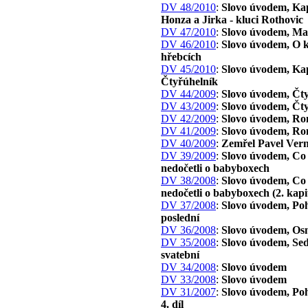
DV 48/2010
:
Slovo úvodem, Kapi
Honza a Jirka - kluci Rothovic
DV 47/2010
:
Slovo úvodem, Ma
DV 46/2010
:
Slovo úvodem, O k
hřebcích
DV 45/2010
:
Slovo úvodem, Kap
Čtyřúhelník
DV 44/2009
:
Slovo úvodem, Čt
DV 43/2009
:
Slovo úvodem, Čt
DV 42/2009
:
Slovo úvodem, Ro
DV 41/2009
:
Slovo úvodem, Ro
DV 40/2009
:
Zemřel Pavel Ver
DV 39/2009
:
Slovo úvodem, Co j
nedočetli o babyboxech
DV 38/2008
:
Slovo úvodem, Co j
nedočetli o babyboxech (2. kapi
DV 37/2008
:
Slovo úvodem, Po
poslední
DV 36/2008
:
Slovo úvodem, O
DV 35/2008
:
Slovo úvodem, S
svatební
DV 34/2008
:
Slovo úvodem
DV 33/2008
:
Slovo úvodem
DV 31/2007
:
Slovo úvodem, Poh
4. díl