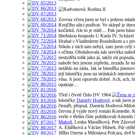
Zrovna včera jsem se byl s jednou mlad
Krejčího ulici podívat. Ve sklepě je dne
kočárků. Ale to je milé… Pak jsem básní
libeňskou hospodu U Karla IV. Scházel
Hrabal s Vladimírem Boudníkem a s pi
Nikdo z nich tam nebyl, zato jsem celý
s očima. Obsluhovala nás servírka nahoř
nestyděla tolik jako já, takže mi popsala,
nahoře bez jenom zepředu, zezadu že má 
netáhlo na záda. Jak se básnířka jmenov
její básničky jsou na stránkách interne
vína. A jsou opravdu dobré. Ach, ach, hi
opakuje…
Třetí i čtvrté číslo DV 1964
básničky
Daniely Hodrové
, a tak jsem j
čtenáři, přepsal. Daniela Hodrová-Milot
červnu jí vyjde nový román Komedie. Ku
verše v třetím čísle publikovali Antoní
Makoň
, Lenka Maralíková, Petr Zázvor
A. Eliášková a Václav Hlásek. Pár otišt
Jiřího Oserse a Miloslava Polcara, dvě