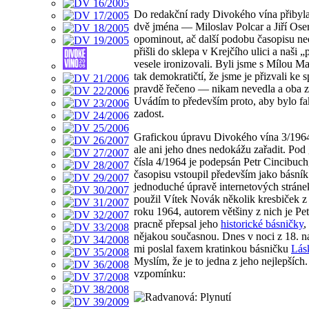
Do redakční rady Divokého vína přibyl
dvě jména — Miloslav Polcar a Jiří Oser
opominout, ač další podobu časopisu neo
přišli do sklepa v Krejčího ulici a naši „
vesele ironizovali. Byli jsme s Mílou M
tak demokratičtí, že jsme je přizvali ke 
pravdě řečeno — nikam nevedla a oba za
Uvádím to především proto, aby bylo f
zadost.
Grafickou úpravu Divokého vína 3/1964 
ale ani jeho dnes nedokážu zařadit. Pod
čísla 4/1964 je podepsán Petr Cincibuch,
časopisu vstoupil především jako básník
jednoduché úpravě internetových strán
použil Vítek Novák několik kresbiček z 
roku 1964, autorem většiny z nich je Pe
pracně přepsal jeho
historické básničky
,
nějakou současnou. Dnes v noci z 18. n
mi poslal faxem kratinkou básničku
Lás
Myslím, že je to jedna z jeho nejlepších.
vzpomínku: