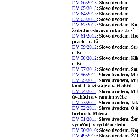
DV 66/2013
:
Slovo úvodem
DV 65/2013
:
Slovo úvodem
DV 64/2013
:
Slovo úvodem
DV 63/2013
:
Slovo úvodem
DV 62/2012
:
Slovo úvodem, Kuř
žádá Jaroslavovu ruku
a další
DV 61/2012
:
Slovo úvodem, Ro
prach
a další
DV 59/2012
:
Slovo úvodem, Str
další
DV 58/2012
:
Slovo úvodem, Kli
další
DV 57/2012
:
Slovo úvodem, So
DV 56/2011
:
Slovo úvodem, Min
DV 55/2011
:
Slovo úvodem, Mil
koni, Uklízí stáje a vaří oběd
DV 54/2011
:
Slovo úvodem, Mil
úvahách a v ranním světle
DV 53/2011
:
Slovo úvodem, Jak
DV 52/2011
:
Slovo úvodem, O k
hřebcích, Milena
DV 51/2011
:
Slovo úvodem, Žen
vyměňují v rychlém sledu
DV 50/2010
:
Slovo úvodem, Kap
DV 49/2010
:
Slovo úvodem, Žá