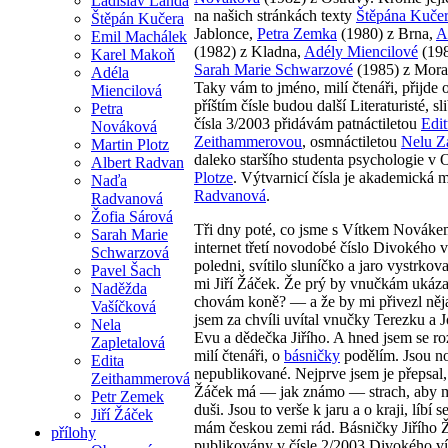
Ladislav Landa
na našich stránkách texty
Štěpána Kuče
Štěpán Kučera
Jablonce,
Petra Zemka
(1980) z Brna,
A
Emil Machálek
(1982) z Kladna,
Adély Miencilové
(198
Karel Makoň
Sarah Marie Schwarzové
(1985) z Mor
Adéla
Taky vám to jméno, milí čtenáři, přijde 
Miencilová
příštím čísle budou další Literaturisté, s
Petra
čísla 3/2003 přidávám patnáctiletou
Edi
Nováková
Zeithammerovou
, osmnáctiletou
Nelu Z
Martin Plotz
daleko staršího studenta psychologie v
Albert Radvan
Plotze
. Výtvarnicí čísla je akademická 
Naďa
Radvanová
.
Radvanová
Žofia Sárová
Tři dny poté, co jsme s Vítkem Novákem
Sarah Marie
internet třetí novodobé číslo Divokého v
Schwarzová
poledni, svítilo sluníčko a jaro vystrkov
Pavel Šach
mi Jiří Žáček. Že prý by vnučkám ukáza
Naděžda
chovám koně? — a že by mi přivezl něja
Vašíčková
jsem za chvíli uvítal vnučky Terezku a 
Nela
Evu a dědečka Jiřího. A hned jsem se ro
Zapletalová
milí čtenáři, o
básničky
podělím. Jsou n
Edita
nepublikované. Nejprve jsem je přepsal, 
Zeithammerová
Žáček má — jak známo — strach, aby m
Petr Zemek
duši. Jsou to verše k jaru a o kraji, líbí s
Jiří Žáček
mám českou zemi rád. Básničky Jiřího Ž
přílohy
publikovány v čísle 2/2003 Divokého ví