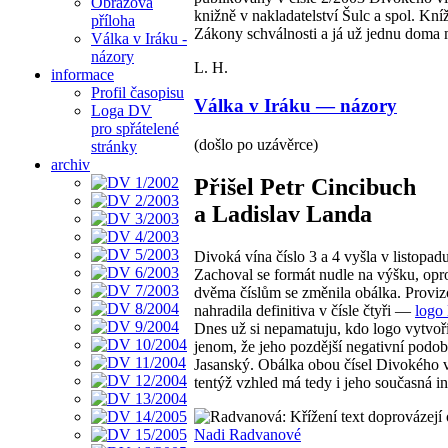
Obrazová
knižně v nakladatelství Šulc a spol. Kní
příloha
Zákony schválnosti a já už jednu do
Válka v Iráku -
názory
L. H.
informace
Profil časopisu
Válka v Iráku — názory
Loga DV
pro spřátelené
(došlo po uzávěrce)
stránky
archiv
Přišel Petr Cincibuch
a Ladislav Landa
Divoká vína číslo 3 a 4 vyšla v listopad
Zachoval se formát nudle na výšku, opr
dvěma číslům se změnila obálka. Provizo
nahradila definitiva v čísle čtyři —
logo
Dnes už si nepamatuju, kdo logo vytvoř
jenom, že jeho pozdější negativní podo
Jasanský. Obálka obou čísel Divokého v
tentýž vzhled má tedy i jeho současná in
text doprovázejí
Nadi Radvanové