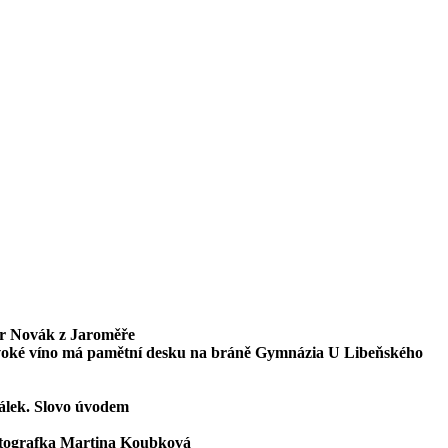
tr Novák z Jaroměře
voké víno má pamětní desku na bráně Gymnázia U Libeňského
lek. Slovo úvodem
otografka Martina Koubková