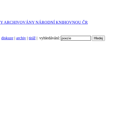
diskuze
|
archiv
|
tiráž
| vyhledávání: