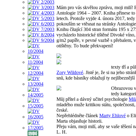
Mám pro vás skvělou zprávu, moji milí! 
Antologie 1964 – 2007. Kniha přinese to
letech. Protože vyjde 4. února 2017, ted
pokouším se vtěsnat na stránky Antologie 
Knihu čítající 304 stran formátu 195 x 2
vycházelo historické tištěné Divoké víno
g/m2 papíře, v pevné vazbě s přebalem, 
otištěny. To bude překvapení!
texty tří a p
Zory Wildové
. Jisté je, že si na jeho s
snů, kde básníky oblažují ty nejlíbeznější
Obrazovou vý
tedy kategori
Můj přítel a dávný učitel psychologie
Mil
mladého muže kritikou státu, společnosti,
české.
Nepřehlédněte článek
Marty Ehlové
o Eli
Marta objasňuje historii.
Přeju vám, moji milí, aby se vaše těšení 
L. H.