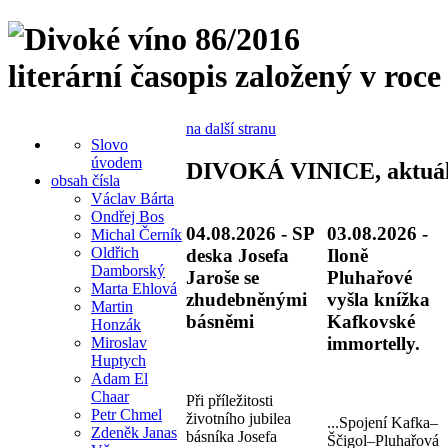
literární časopis založený v roce
na další stranu
Slovo
úvodem
DIVOKÁ VINICE, aktuá
obsah čísla
Václav Bárta
Ondřej Bos
04.08.2026 - SP
03.08.2026 -
Michal Černík
Oldřich
deska Josefa
Iloně
Damborský
Jaroše se
Pluhařové
Marta Ehlová
zhudebněnými
vyšla knížka
Martin
básněmi
Kafkovské
Honzák
immortelly.
Miroslav
Huptych
Adam El
Chaar
Při příležitosti
Petr Chmel
životního jubilea
...Spojení Kafka–
Zdeněk Janas
básníka Josefa
Ščigol–Pluhařová