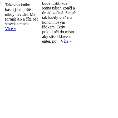
a
bude luštit, kde
Takovou knihu
jedna báseň končí a
básní jsem ještě
druhá začíná. Stejně
nikdy neviděl. Má
tak každý verš má
formát A6 a čítá pět
končit novým
stovek stránek....
řádkem. Tedy
Více »
pokud někdo místo
aby stiskl klávesu
enter, po...
Více »