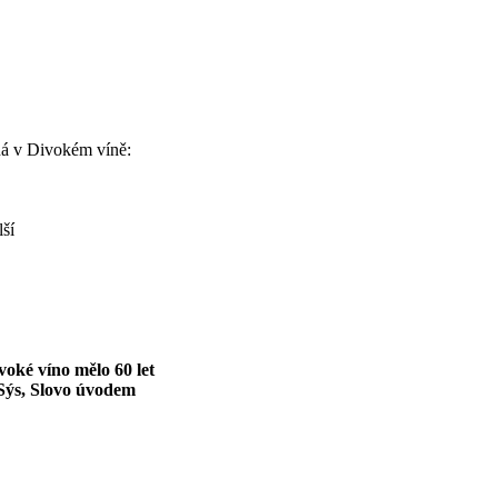
ná v Divokém víně:
lší
oké víno mělo 60 let
 Sýs, Slovo úvodem