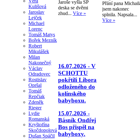
Věra
Jaroše vyšla SP
Přání pana Michail
Kulišová
deska se dvěmi
jsem nakonec
Jaroslav
zhud...
Více »
splnila. Napsala...
Lejček
Více »
Michael
Lorenc
Tomáš Matys
Bořek Mezník
Robert
Mikulášek
Milan
Nakonečný
16.07.2026 - V
Václav
SCHOTTU
Odradovec
pokřtili Libora
Rostislav
Opršal
odloženého do
Tomáš
kolínského
Repčiak
babyboxu.
Zdeněk
Rieger
15.07.2026 -
Lydie
Romanská
Básník Ondřej
Kryštofína
Bos přispěl na
Skočdopolová
babyboxy.
Dušan Spáčil