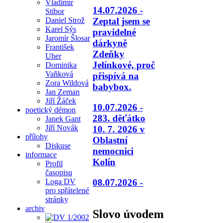
Vladimír
14.07.2026 -
Stibor
Daniel Strož
Zeptal jsem se
Karel Sýs
pravidelné
Jaromír Šlosar
dárkyně
František
Zdeňky
Uher
Jelínkové, proč
Dominika
Vaňková
přispívá na
Zora Wildová
babybox.
Jan Zeman
Jiří Žáček
10.07.2026 -
poetický démon
283. děťátko
Janek Gant
Jiří Novák
10. 7. 2026 v
přílohy
Oblastní
Diskuse
nemocnici
informace
Kolín
Profil
časopisu
08.07.2026 -
Loga DV
pro spřátelené
stránky
archiv
Slovo úvodem