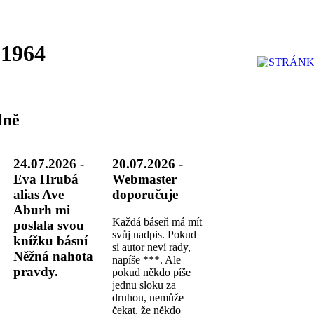
 1964
lně
24.07.2026 -
20.07.2026 -
Eva Hrubá
Webmaster
alias Ave
doporučuje
Aburh mi
Každá báseň má mít
poslala svou
svůj nadpis. Pokud
knížku básní
si autor neví rady,
Něžná nahota
napíše ***. Ale
pravdy.
pokud někdo píše
jednu sloku za
druhou, nemůže
čekat, že někdo