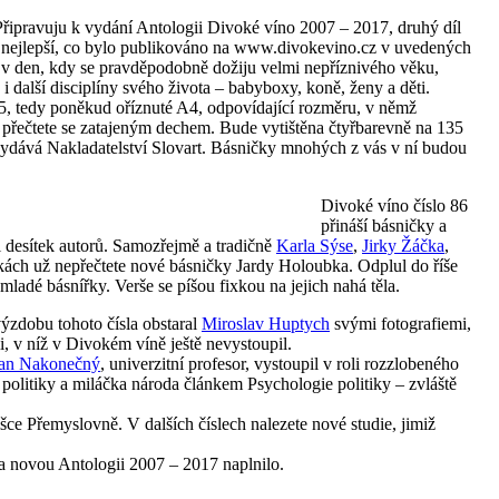
Připravuju k vydání Antologii Divoké víno 2007 – 2017, druhý díl
 nejlepší, co bylo publikováno na www.divokevino.cz v uvedených
y v den, kdy se pravděpodobně dožiju velmi nepříznivého věku,
i další disciplíny svého života – babyboxy, koně, ženy a děti.
75, tedy poněkud oříznuté A4, odpovídající rozměru, v němž
, přečtete se zatajeným dechem. Bude vytištěna čtyřbarevně na 135
vydává Nakladatelství Slovart. Básničky mnohých z vás v ní budou
Divoké víno číslo 86
přináší básničky a
ůl desítek autorů. Samozřejmě a tradičně
Karla Sýse
,
Jirky Žáčka
,
tránkách už nepřečtete nové básničky Jardy Holoubka. Odplul do říše
 mladé básnířky. Verše se píšou fixkou na jejich nahá těla.
zdobu tohoto čísla obstaral
Miroslav Huptych
svými fotografiemi,
i, v níž v Divokém víně ještě nevystoupil.
an Nakonečný
, univerzitní profesor, vystoupil v roli rozzlobeného
 politiky a miláčka národa článkem Psychologie politiky – zvláště
šce Přemyslovně. V dalších číslech nalezete nové studie, jimiž
na novou Antologii 2007 – 2017 naplnilo.