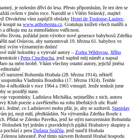
amný, je nošením dříví do lesa. Přesto připomínám, že ten den se
aždá ovšem v jiném roce. Narodil se i Vilém Stránský, majitel
 jenž Divokému vínu zapůjčil obrázky
Henri de Toulouse-Lautrec
.
é koupit na
www.artbohemia.cz
. Gratuluju knížeti všech malířů a
 a děkuju mu za mimořádnou vstřícnost.
 svého života, požádal jsem výrobce nové generace babyboxů Zdeňka
šti nad Oslavou, aby namontovali 19. března 61. babybox ve
latný svým významným dnům!
své milé holoubky a vytrvalé autory –
Zorku Wildovou
,
Jiřího
tentokrát i
Petra Cincibucha
, jenž naplnil můj námět a napsal
Jaro na mém hrobě. Vítám všechny ostatní autory, jejichž jména
editorialu!
čí narození Bohumila Hrabala (28. března 1914), někteří
o souputníka Vladimíra Boudníka (17. března 1924). Tenhle
o 4 několikrát v roce 1964 a 1965 vstoupil. Jenže tenkrát jsme
by se později stane.
oje vzpomínky. Ladislava Michálka, nejstaršího z nich, autora
lovy Klub poezie a zavěšeného na rohu libeňských ulic Rudé
ci. Jediné, co Ladislavovi mohu přát, je, aby se uzdravil.
Stanislav
vám jej, moji milí, předkládám. Na výtvarníka Zdeňka Bouše z
h. Přidal se Zdenko Pavelka, jenž ke stým narozeninám Bohumila
v Holoubek byl jedním z pravidelných pijáků Hrabalovy skupiny a
ka pochází z pera
Dušana Spáčila
, jenž naučil Hrabala
Zelenou laboratoř. Pod tímto názvem Bohumil Hrabal hospodu