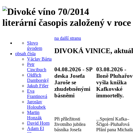
literární časopis založený v roce
na další stranu
Slovo
úvodem
DIVOKÁ VINICE, aktuál
obsah čísla
Václav Bárta
Petr
04.08.2026 - SP
03.08.2026 -
Cincibuch
Oldřich
deska Josefa
Iloně Pluhařov
Damborský
Jaroše se
vyšla knížka
Jakub Fišer
zhudebněnými
Kafkovské
Eva
básněmi
immortelly.
Frantinová
Jaroslav
Holoubek
Martin
Honzák
Při příležitosti
...Spojení Kafka–
David Horn
životního jubilea
Ščigol–Pluhařová
Adam El
básníka Josefa
Přání pana Michail