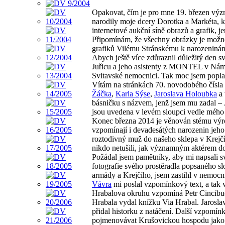
Opakovat, čím je pro mne 19. březen význ
narodily moje dcery Dorotka a Markéta, k
internetové aukční síně obrazů a grafik,
Připomínám, že všechny obrázky je možn
grafiků Vilému Stránskému k narozeninám
Abych ještě více zdůraznil důležitý den
Juřicu a jeho asistenty z MONTEL v Námě
Svitavské nemocnici. Tak moc jsem pop
Vítám na stránkách 70. novodobého čísla 
Žáčka
,
Karla Sýse
,
Jaroslava Holoubka
a 
básničku s názvem, jenž jsem mu zadal – 
jsou uvedena v levém sloupci vedle mého 
Konec března 2014 je věnován stému výro
vzpomínají i devadesátých narozenin jeh
roztodivný muž do našeho sklepa v Krejčíh
nikdo netušili, jak významným aktérem do
Požádal jsem pamětníky, aby mi napsali sv
fotografie svého prostěradla popsaného s
armády a Krejčího, jsem zastihl v nemocni
Vávra
mi poslal vzpomínkový text, a tak 
Hrabalova okruhu vzpomíná Petr Cincibuc
Hrabala vydal knížku Via Hrabal. Jarosla
přidal historku z natáčení. Další vzpomín
pojmenovávat Krušovickou hospodu jako 