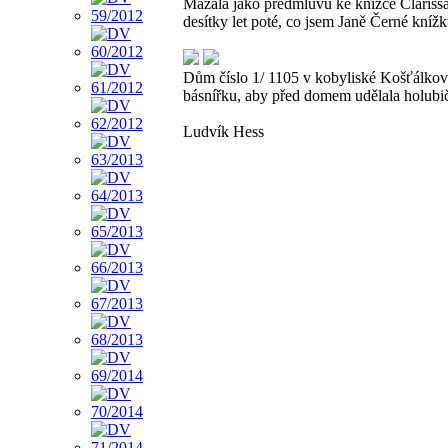
Mazala jako předmluvu ke knížce Clarissa 
desítky let poté, co jsem Janě Černé knížk
Dům číslo 1/ 1105 v kobyliské Košťálkov
básnířku, aby před domem udělala holubi
Ludvík Hess