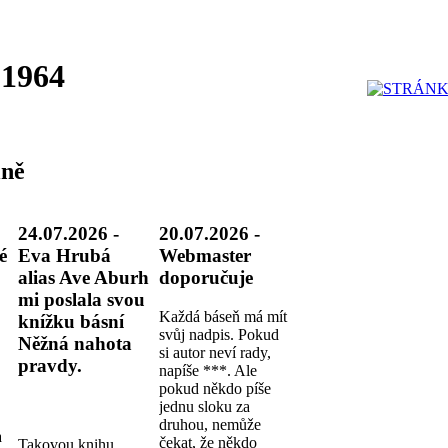
 1964
ně
24.07.2026 -
20.07.2026 -
é
Eva Hrubá
Webmaster
alias Ave Aburh
doporučuje
mi poslala svou
Každá báseň má mít
knížku básní
svůj nadpis. Pokud
Něžná nahota
si autor neví rady,
pravdy.
napíše ***. Ale
pokud někdo píše
jednu sloku za
druhou, nemůže
a
čekat, že někdo
Takovou knihu