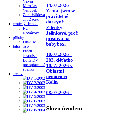
Vávra
14.07.2026 -
Miroslav
Vejlupek
Zeptal jsem se
Zora Wildová
pravidelné
Jiří Žáček
dárkyně
erotický démon
Zdeňky
Eva
Jelínkové, proč
Nováková
přílohy
přispívá na
Diskuse
babybox.
informace
Profil
10.07.2026 -
časopisu
283. děťátko
Loga DV
pro spřátelené
10. 7. 2026 v
stránky
Oblastní
archiv
nemocnici
Kolín
08.07.2026 -
Slovo úvodem