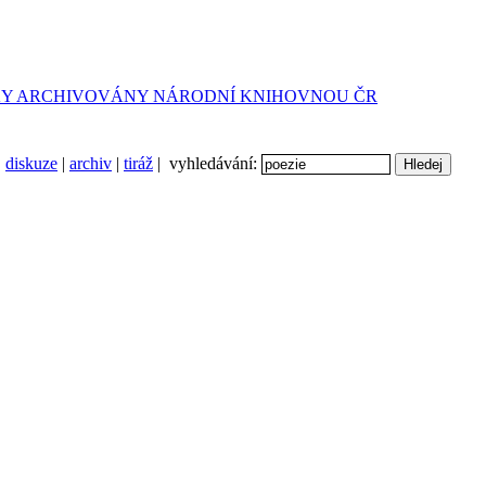
diskuze
|
archiv
|
tiráž
| vyhledávání: