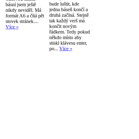
bude luštit, kde
básní jsem ještě
jedna báseň končí a
nikdy neviděl. Má
druhá začíná. Stejně
formát A6 a čítá pět
tak každý verš má
stovek stránek....
končit novým
Více »
řádkem. Tedy pokud
někdo místo aby
stiskl klávesu enter,
po...
Více »