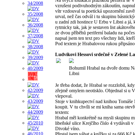
Na svých toulkách pražskou periferií se V
vzrušeni podivuhodným zákoutím, napnul
vítr vzdouval ta poetická upozornění zavě
urval, než čas odvál i tu skupinu básnic
u zadní zdi hostince U Erbu v Libni a já, 
rytmicky tak, jak je sestaven list akátovéh
ze dvou příběhů periferní baladu na poče
napsal jsem ten text pro všechny lidi, kteř
Pod textem je Hrabalovou rukou připsáno
Ludvíkovi Hessovi srdečně v Zelené Lab
Bohumil Hrabal na dvoře domu Na
Libni
Je třeba dodat, že Hrabal se rozzlobil, kdy
zřejmě omylem neotisklo. Objednal si u V
vlepoval.
Stoje v knihkupectví nad knihou Tomáše M
koupit. V tu chvíli se mi kniha sama otev
textem:
Hrabal měl konkrétně na mysli skupinu m
libeňské ulice Krejčího číslo 4 vydávali v
Divoké víno.
Přestal jsem váhat a knížku si za 666 Kč k