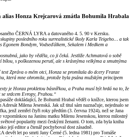
á alias Honza Krejcarová zmátla Bohumila Hrabala
depsaného ČERNÁ LYRA a datovaného 4. 5. 90 v Kersku.
skupiny posledního roku surrealistické školy Karla Teigeho… a tak
sti s Egonem Bondym, Vodseďálkem, Sekalem i Medkem a
osnubná, jako by věděla, co ji čeká. Jestliže Achmatová o sobě
utí bílou, s poškozenou perutí, ale s krásnýma velkýma a smutnýma
jí text Zpráva o mém otci, Honza se promítala do dcery Franze
knihu, která mne ohromila, protože byla psána mužským principem
xty je Honza prokletou básnířkou, a Praha musí být hrdá na to, že
at se srdcem Evropy, Prahou.“
pasáže dokládající, že Bohumil Hrabal věděl o knížce, kterou jsem
Adresát Milena Jesenská. Jak už titul sám naznačuje, nejednalo se
fka, jenž zemřel čtyři roky předtím (3. června 1924), než se Jana
 je vzpomínkou na Janinu matku Milenu Jesenskou, kterou milostný
 světové popularity mezi českými ženami. O tom, zda byla kniha
o její editor a čtenář pochyboval dost zásadně.
devět let po smrti Jany Černé (5. ledna 1981) pro Tomáše