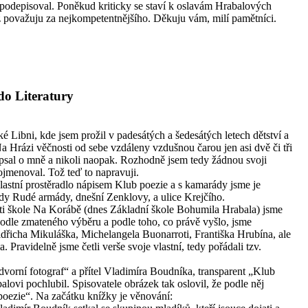
i podepisoval. Poněkud kriticky se staví k oslavám Hrabalových
ž považuju za nejkompetentnějšího. Děkuju vám, milí pamětníci.
do Literatury
 Libni, kde jsem prožil v padesátých a šedesátých letech dětství a
Na Hrázi věčnosti od sebe vzdáleny vzdušnou čarou jen asi dvě či tři
napsal o mně a nikoli naopak. Rozhodně jsem tedy žádnou svoji
jmenoval. Tož teď to napravuji.
astní prostěradlo nápisem Klub poezie a s kamarády jsme je
ídy Rudé armády, dnešní Zenklovy, a ulice Krejčího.
oti škole Na Korábě (dnes Základní škole Bohumila Hrabala) jsme
Podle zmateného výběru a podle toho, co právě vyšlo, jsme
ldřicha Mikuláška, Michelangela Buonarroti, Františka Hrubína, ale
Pravidelně jsme četli verše svoje vlastní, tedy pořádali tzv.
„dvorní fotograf“ a přítel Vladimíra Boudníka, transparent „Klub
alovi pochlubil. Spisovatele obrázek tak oslovil, že podle něj
oezie“. Na začátku knížky je věnování: