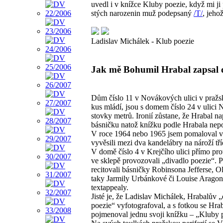
uvedl i v knížce Kluby poezie, když mi j
stých narozenin muž podepsaný
/T/
, jeho
Ladislav Michálek - Klub poezie
Jak mě Bohumil Hrabal zapsal 
Dům číslo 11 v Novákových ulici v pražské
kus mládí, jsou s domem číslo 24 v ulici 
stovky metrů. Ironií zůstane, že Hrabal 
básničku natož knížku podle Hrabala nepo
V roce 1964 nebo 1965 jsem pomaloval vl
vyvěsili mezi dva kandelábry na nároží tř
V domě číslo 4 v Krejčího ulici přímo pr
ve sklepě provozovali „divadlo poezie“. 
recitovali básničky Robinsona Jefferse, O
taky Jarmily Urbánkové či Louise Aragona. 
textappealy.
Jisté je, že Ladislav Michálek, Hrabalův 
poezie“ vyfotografoval, a s fotkou se Hrab
pojmenoval jednu svoji knížku – „Kluby p