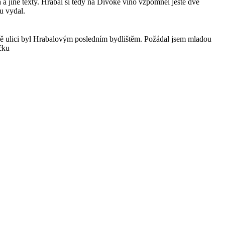
a jiné texty. Hrabal si tedy na Divoké víno vzpomněl ještě dvě
u vydal.
ě ulici byl Hrabalovým posledním bydlištěm. Požádal jsem mladou
čku