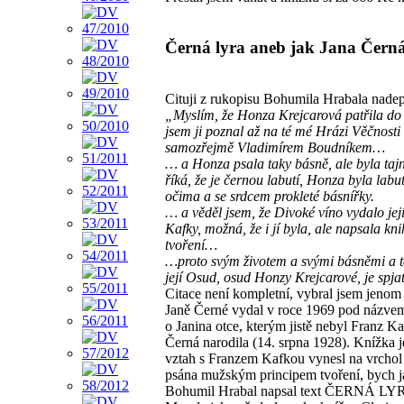
Černá lyra aneb jak Jana Čern
Cituji z rukopisu Bohumila Hrabala na
„Myslím, že Honza Krejcarová patřila do 
jsem ji poznal až na té mé Hrázi Věčno
samozřejmě Vladimírem Boudníkem…
… a Honza psala taky básně, ale byla tajn
říká, že je černou labutí, Honza byla lab
očima a se srdcem prokleté básnířky.
… a věděl jsem, že Divoké víno vydalo je
Kafky, možná, že i jí byla, ale napsala 
tvoření…
…proto svým životem a svými básněmi a te
její Osud, osud Honzy Krejcarové, je spj
Citace není kompletní, vybral jsem jenom 
Janě Černé vydal v roce 1969 pod názvem 
o Janina otce, kterým jistě nebyl Franz Ka
Černá narodila (14. srpna 1928). Knížka
vztah s Franzem Kafkou vynesl na vrchol
psána mužským principem tvoření, bych jak
Bohumil Hrabal napsal text ČERNÁ LYRA 