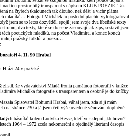
ladimír Boudník setkal se skupinou mladíků. kteří jsouce dojati a
i nad ten prostor bílý transparent s nápisem KLUB POEZIE. Tak
šená na čtyřech tkalounech tak dlouho, než déšť a vichr plátna
kých mladíků… Fotograf Michálek tu poslední plachtu vyfotografoval
když jsem se to letos dozvěděl, spojil jsem svoje dva libeňské texty
o stromu, dva texty, které se do sebe zasouvají jak zips, sestavil jsem
st těch poetických mladíků, na počest Vladimíra, a konec konců
í milují pražský folklór a poezii…
:
oratoři 4. 11. 90 Hrabal
 Hrázi 24 v pražské
ž zjistil, že vydavatelství Mladá fronta památnou fotografii v knížce
ladimíra Michálka fotografie s transparentem a osobně je do knížky
azala Spisovatel Bohumil Hrabal, váhal jsem, zda si ji mám
řela na stránce 230 a já jsem četl výše uvedené věnování doplněné
ladých básníků kolem Ludvíka Hesse, kteří ve sklepní „klubovně“
 letech 1964 – 1972 zcela nekomerční a ojedinělý literární časopis
oupil.