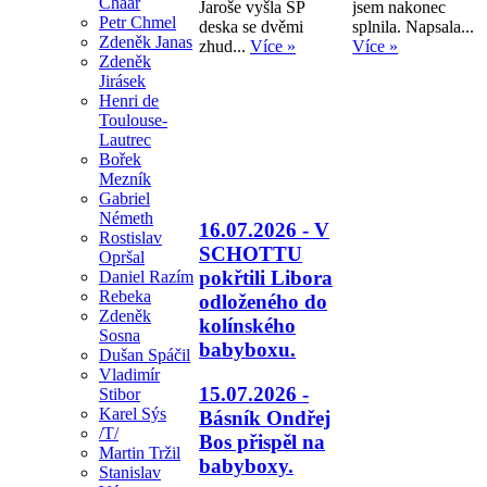
Chaar
Jaroše vyšla SP
jsem nakonec
Petr Chmel
deska se dvěmi
splnila. Napsala...
Zdeněk Janas
zhud...
Více »
Více »
Zdeněk
Jirásek
Henri de
Toulouse-
Lautrec
Bořek
Mezník
Gabriel
Németh
16.07.2026 - V
Rostislav
SCHOTTU
Opršal
pokřtili Libora
Daniel Razím
Rebeka
odloženého do
Zdeněk
kolínského
Sosna
babyboxu.
Dušan Spáčil
Vladimír
15.07.2026 -
Stibor
Karel Sýs
Básník Ondřej
/T/
Bos přispěl na
Martin Tržil
babyboxy.
Stanislav