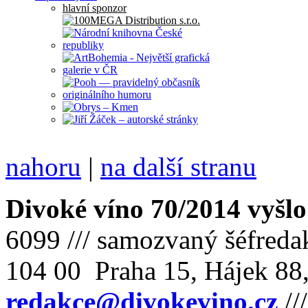
hlavní sponzor
nahoru
|
na další stranu
Divoké víno 70/2014 vyšlo
6099 /// samozvaný šéfreda
104 00 Praha 15, Hájek 88,
redakce@divokevino.cz
//