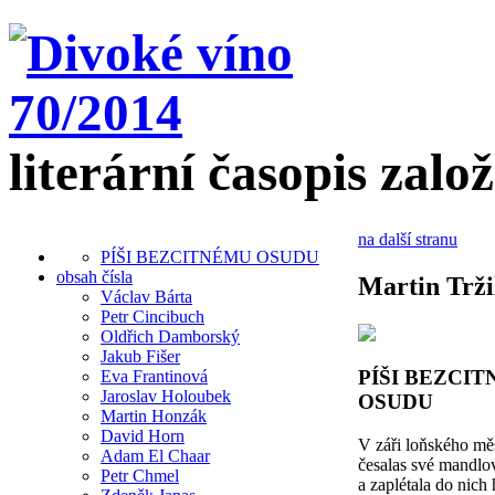
literární časopis zalo
na další stranu
PÍŠI BEZCITNÉMU OSUDU
obsah čísla
Martin Trži
Václav Bárta
Petr Cincibuch
Oldřich Damborský
Jakub Fišer
PÍŠI BEZCI
Eva Frantinová
Jaroslav Holoubek
OSUDU
Martin Honzák
David Horn
V záři loňského mě
Adam El Chaar
česalas své mandlo
Petr Chmel
a zaplétala do nich