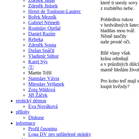
Zdeněk Janas
které ti snesly sovy
Zdeněk Jirásek
z rozbitého nebe.
Henri de Toulouse-Lautrec
Bořek Mezník
Pobledlou rukou
Gabriel Németh
v hedvábných šate
Rostislav Opršal
hladilas mou tvář.
Daniel Razím
Němě tančily
Rebeka
naše prosté oči.
Zdeněk Sosna
Dušan Spáčil
Bílé vlasy však
Vladimír Stibor
krásu odmítají
Karel Sýs
a v prázdných důlc
/T/
marně hledám život
Martin Tržil
Stanislav Vávra
Pro koho teď mají 
Miroslav Vejlupek
loupit hvězdy?
Zora Wildová
Jiří Žáček
erotický démon
Eva Nováková
přílohy
Diskuse
informace
Profil časopisu
Loga DV pro spřátelené stránky