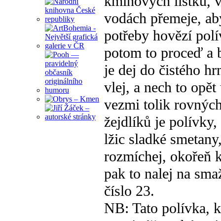
kmínových lístků, v
vodách přemeje, aby
potřeby hovězí polív
potom to proceď a 
je dej do čistého hr
vlej, a nech to opět
vezmi tolik rovnýc
žejdlíků je polívky,
lžic sladké smetany,
rozmíchej, okořeň k
pak to nalej na sm
číslo 23.
NB: Tato polívka, kd