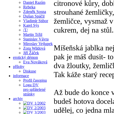
citronové kůry, dobř
Daniel Razím
Rebeka
strouhané žemličky,
Zdeněk Sosna
Dušan Spáčil
žemličce, vysmaž v
Vladimír Stibor
Karel Sýs
cukrem, dej na stůl.
/T/
Martin Tržil
Stanislav Vávra
Miroslav Vejlupek
Míšeňská jablka nej
Zora Wildová
Jiří Žáček
pak je máš dusit- to 
erotický démon
Eva Nováková
dva žloutky, žemlič
přílohy
Diskuse
Tak káže starý recep
informace
Profil časopisu
Loga DV
pro spřátelené
Až bude do konce v
stránky
archiv
budeš hotova docel
udělej, co jedna ml