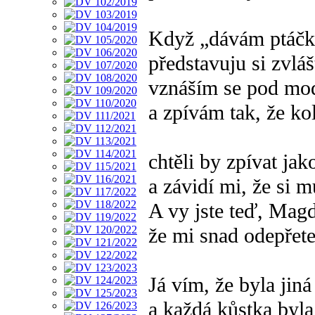
Když „dávám ptáčk
představuju si zvlášt
vznáším se pod mo
a zpívám tak, že ko
chtěli by zpívat jak
a závidí mi, že si 
A vy jste teď, Magd
že mi snad odepřete
Já vím, že byla jin
a každá kůstka byla