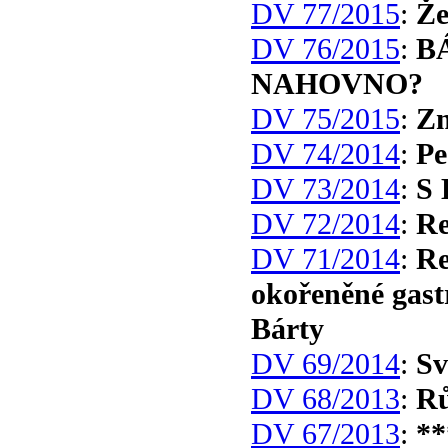
DV 77/2015
:
Že
DV 76/2015
:
B
NAHOVNO?
DV 75/2015
:
Zm
DV 74/2014
:
Pe
DV 73/2014
:
S 
DV 72/2014
:
Re
DV 71/2014
:
Re
okořeněné gas
Bárty
DV 69/2014
:
Sv
DV 68/2013
:
Rů
DV 67/2013
:
**