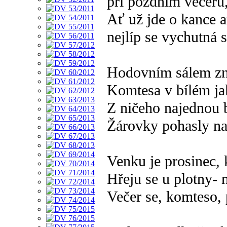
při pozdním večeru
Ať už jde o kance a
nejlíp se vychutná
Hodovním sálem zn
Komtesa v bílém ja
Z ničeho najednou 
Žárovky pohasly na 
Venku je prosinec, 
Hřeju se u plotny- 
Večer se, komteso, 