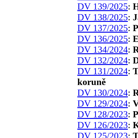
DV 139/2025
:
H
DV 138/2025
:
J
DV 137/2025
:
P
DV 136/2025
:
DV 134/2024
:
R
DV 132/2024
:
D
DV 131/2024
:
T
koruně
DV 130/2024
:
R
DV 129/2024
:
V
DV 128/2023
:
P
DV 126/2023
:
K
DV 125/2023
:
T