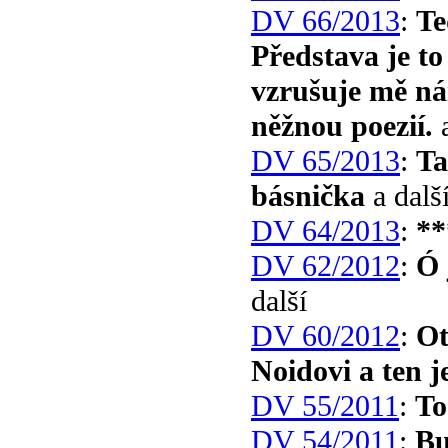
DV 66/2013
:
Te
Představa je to
vzrušuje mě ná
něžnou poezií.
a
DV 65/2013
:
Ta
básnička
a dalš
DV 64/2013
:
**
DV 62/2012
:
Ó 
další
DV 60/2012
:
Ot
Noidovi a ten je
DV 55/2011
:
To
DV 54/2011
:
Bu