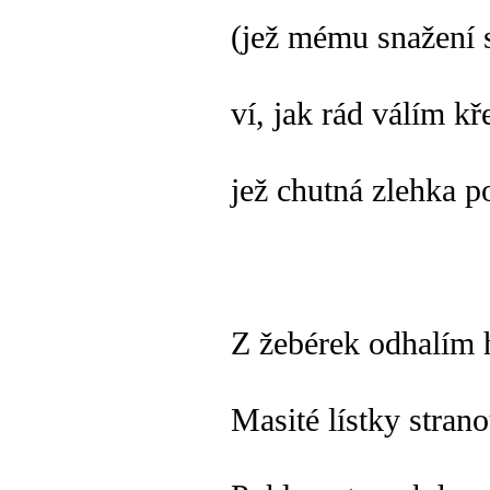
(jež mému snažení s
ví, jak rád válím k
jež chutná zlehka po
Z žebérek odhalím h
Masité lístky stran