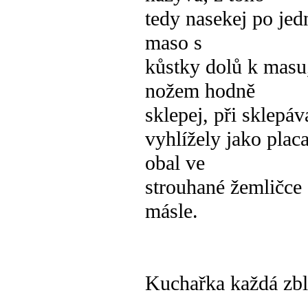
tedy nasekej po jed
maso s
kůstky dolů k masu
nožem hodně
sklepej, při sklepáv
vyhlížely jako plac
obal ve
strouhané žemličce
másle.
Kuchařka každá zbl