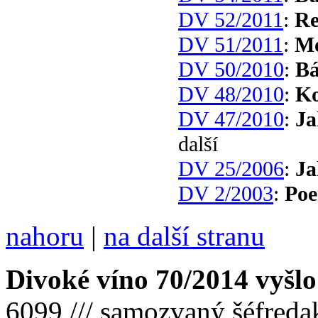
DV 52/2011
:
Re
DV 51/2011
:
Mo
DV 50/2010
:
Bá
DV 48/2010
:
Ko
DV 47/2010
:
Ja
další
DV 25/2006
:
Ja
DV 2/2003
:
Po
nahoru
|
na další stranu
Divoké víno 70/2014 vyšlo
6099 /// samozvaný šéfreda