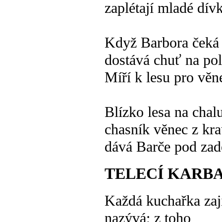
zaplétají mladé dív
Když Barbora čeká 
dostává chuť na pol
Míří k lesu pro věn
Blízko lesa na chal
chasník věnec z kr
dává Barče pod zad
TELECÍ KARB
Každá kuchařka zaji
nazývá; z toho