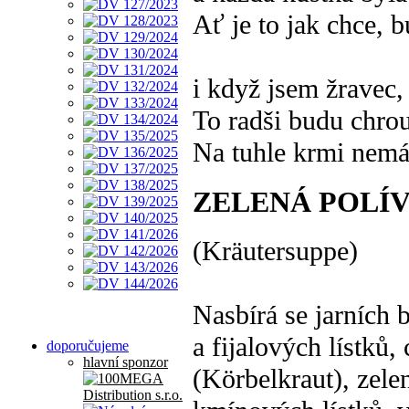
Ať je to jak chce, 
i když jsem žravec,
To radši budu chrou
Na tuhle krmi nem
ZELENÁ POLÍV
(Kräutersuppe)
Nasbírá se jarních 
a fijalových lístků,
doporučujeme
hlavní sponzor
(Körbelkraut), zele