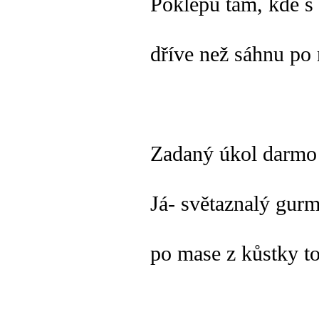
Poklepu tam, kde s 
dříve než sáhnu po 
Zadaný úkol darmo
Já- světaznalý gurm
po mase z kůstky t