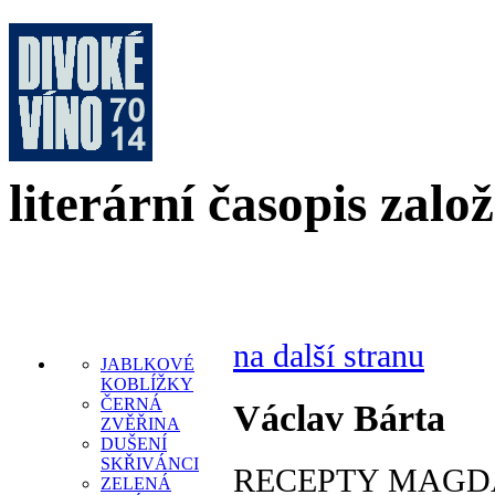
literární časopis zalo
na další stranu
JABLKOVÉ
KOBLÍŽKY
ČERNÁ
Václav Bárta
ZVĚŘINA
DUŠENÍ
SKŘIVÁNCI
RECEPTY MAGD
ZELENÁ