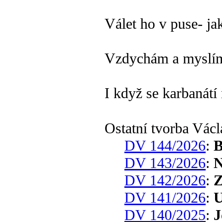
Válet ho v puse- jak
Vzdychám a myslím 
I když se karbanátí
Ostatní tvorba Vác
DV 144/2026
:
B
DV 143/2026
:
N
DV 142/2026
:
Z
DV 141/2026
:
U
DV 140/2025
:
J