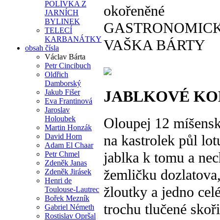
POLÍVKA Z
okořeněné
JARNÍCH
BYLINEK
GASTRONOMICK
TELECÍ
KARBANÁTKY
VAŠKA BÁRTY
obsah čísla
Václav Bárta
Petr Cincibuch
Oldřich
Damborský
Jakub Fišer
JABLKOVÉ KO
Eva Frantinová
Jaroslav
Holoubek
Oloupej 12 míšenský
Martin Honzák
David Horn
na kastrolek půl lo
Adam El Chaar
jablka k tomu a nec
Petr Chmel
Zdeněk Janas
žemličku dozlatova
Zdeněk Jirásek
Henri de
žloutky a jedno cel
Toulouse-Lautrec
Bořek Mezník
trochu tlučené skoř
Gabriel Németh
Rostislav Opršal