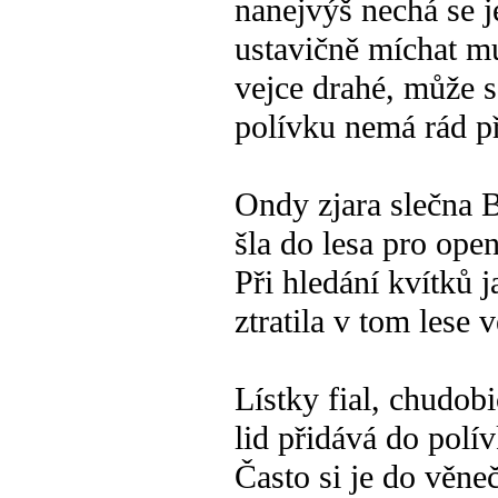
nanejvýš nechá se je
ustavičně míchat mu
vejce drahé, může s
polívku nemá rád p
Ondy zjara slečna 
šla do lesa pro ope
Při hledání kvítků j
ztratila v tom lese 
Lístky fial, chudob
lid přidává do polív
Často si je do věne