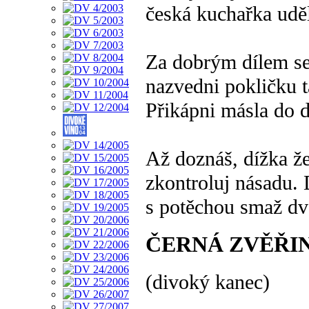
česká kuchařka udě
Za dobrým dílem se 
nazvedni pokličku ta
Přikápni másla do d
Až doznáš, dížka že
zkontroluj násadu. 
s potěchou smaž dv
ČERNÁ ZVĚŘI
(divoký kanec)