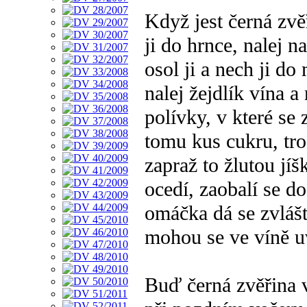
Když jest černá zvěř
ji do hrnce, nalej na
osol ji a nech ji do
nalej žejdlík vína a
polívky, v které se 
tomu kus cukru, tro
zapraž to žlutou jí
ocedí, zaobalí se do
omáčka dá se zvláš
mohou se ve víně uv
Buď černá zvěřina 