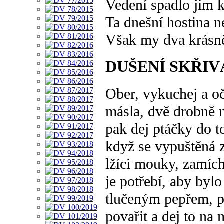
Vedení spadlo jim 
Ta dnešní hostina n
Však my dva krásn
DUŠENÍ SKŘIV
Ober, vykuchej a oč
másla, dvě drobně n
pak dej ptáčky do to
když se vypuštěná z
lžíci mouky, zamíche
je potřebí, aby byl
tlučeným pepřem, při
povařit a dej to na 