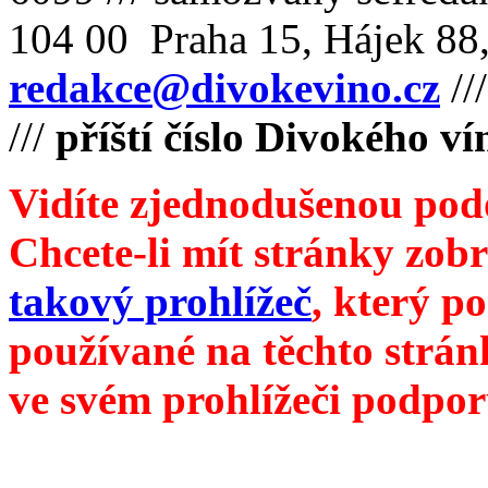
104 00 Praha 15, Hájek 88,
redakce@divokevino.cz
//
///
příští číslo Divokého v
Vidíte zjednodušenou pod
Chcete-li mít stránky zobr
takový prohlížeč
, který p
používané na těchto strán
ve svém prohlížeči podpor