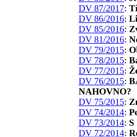
DV 87/2017
:
T
DV 86/2016
:
Li
DV 85/2016
:
Z
DV 81/2016
:
N
DV 79/2015
:
O
DV 78/2015
:
B
DV 77/2015
:
Ž
DV 76/2015
:
B
NAHOVNO?
DV 75/2015
:
Z
DV 74/2014
:
P
DV 73/2014
:
S
DV 72/2014
:
R