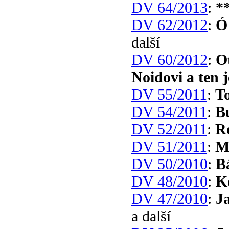
DV 64/2013
:
*
DV 62/2012
:
Ó
další
DV 60/2012
:
O
Noidovi a ten j
DV 55/2011
:
To
DV 54/2011
:
Bu
DV 52/2011
:
R
DV 51/2011
:
M
DV 50/2010
:
B
DV 48/2010
:
K
DV 47/2010
:
J
a další