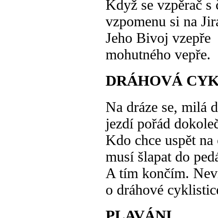
Když se vzpěrač s 
vzpomenu si na Jir
Jeho Bivoj vzepře
mohutného vepře.
DRÁHOVÁ CYK
Na dráze se, milá 
jezdí pořád dokole
Kdo chce uspět na 
musí šlapat do ped
A tím končím. Nev
o dráhové cyklistic
PLAVÁNI