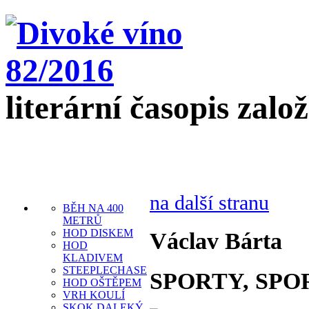
literární časopis zalo
na další stranu
BĚH NA 400
METRŮ
HOD DISKEM
Václav Bárta
HOD
KLADIVEM
STEEPLECHASE
SPORTY, SPO
HOD OŠTĚPEM
VRH KOULÍ
SKOK DALEKÝ