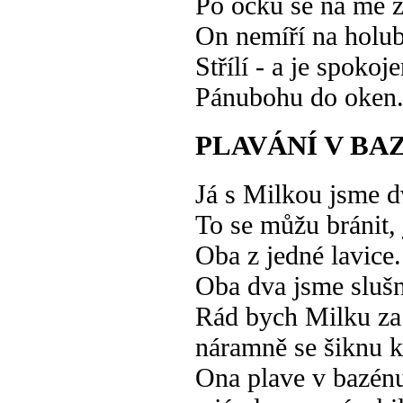
Po očku se na mě z
On nemíří na holu
Střílí - a je spokoje
Pánubohu do oken
PLAVÁNÍ V BA
Já s Milkou jsme d
To se můžu bránit, 
Oba z jedné lavice.
Oba dva jsme slušn
Rád bych Milku za
náramně se šiknu k
Ona plave v bazén