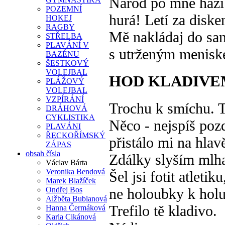
Národ po mně hází
POZEMNÍ
hurá! Letí za diske
HOKEJ
RAGBY
Mě nakládaj do san
STŘELBA
PLAVÁNÍ V
s utrženým menisk
BAZÉNU
ŠESTKOVÝ
VOLEJBAL
HOD KLADIVE
PLÁŽOVÝ
VOLEJBAL
VZPÍRÁNÍ
Trochu k smíchu. T
DRÁHOVÁ
CYKLISTIKA
Něco - nejspíš pozd
PLAVÁNI
ŘECKOŘÍMSKÝ
přistálo mi na hlav
ZÁPAS
obsah čísla
Zdálky slyším mlh
Václav Bárta
Veronika Bendová
Šel jsi fotit atletiku
Marek Blažíček
Ondřej Bos
ne holoubky k hol
Alžběta Bublanová
Trefilo tě kladivo.
Hanna Čermáková
Karla Cikánová