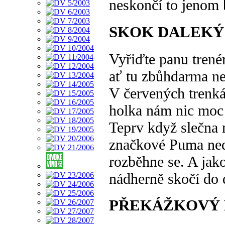
neskončí to jenom 
SKOK DALEKÝ
Vyřiďte panu trené
ať tu zbůhdarma net
V červených trenk
holka nám nic moc
Teprv když slečna 
značkové Puma ned
rozběhne se. A jak
nádherně skočí do 
PŘEKÁŽKOVÝ