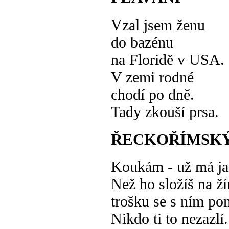
Vzal jsem ženu
do bazénu
na Floridě v USA.
V zemi rodné
chodí po dně.
Tady zkouší prsa.
ŘECKOŘÍMSKÝ
Koukám - už má ja
Než ho složíš na ž
trošku se s ním po
Nikdo ti to nezazlí.