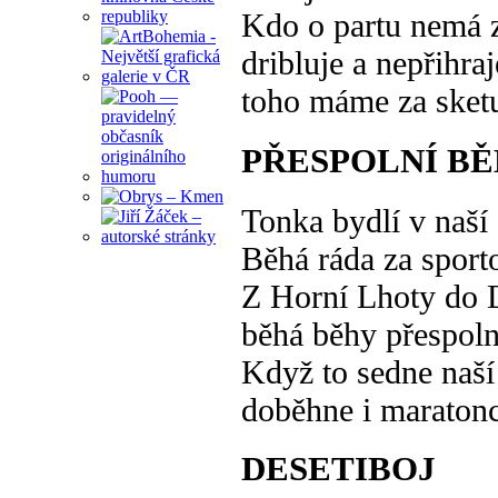
Kdo o partu nemá 
dribluje a nepřihraj
toho máme za sket
PŘESPOLNÍ B
Tonka bydlí v naší 
Běhá ráda za sport
Z Horní Lhoty do 
běhá běhy přespoln
Když to sedne naší
doběhne i maratonc
DESETIBOJ