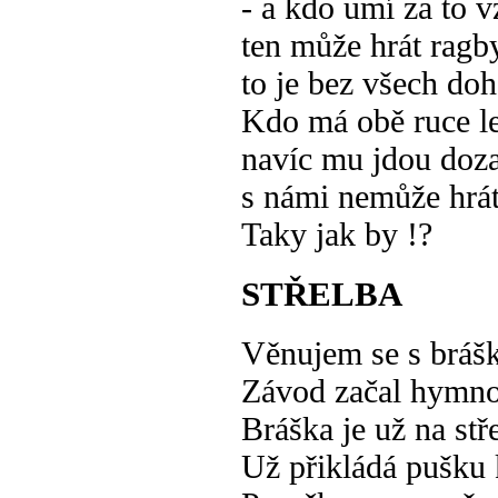
- a kdo umí za to vz
ten může hrát ragby
to je bez všech do
Kdo má obě ruce l
navíc mu jdou doz
s námi nemůže hrát
Taky jak by !?
STŘELBA
Věnujem se s brášk
Závod začal hymno
Bráška je už na stře
Už přikládá pušku k