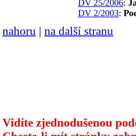
DV 25/2006
:
J
DV 2/2003
:
Po
nahoru
|
na další stranu
Divoké víno 82/2016 vyšlo
6099 /// samozvaný šéfreda
104 00 Praha 10, Hájek 88,
redakce@divokevino.cz
//
///
příští číslo Divokého v
Vidíte zjednodušenou pod