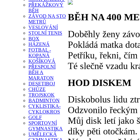
PŘEKÁŽKOVÝ
BĚH
BĚH NA 400 M
ZÁVOD NA STO
METRŮ
VESLOVÁNÍ
Doběhly ženy závod
STOLNÍ TENIS
BOX
Pokládá matka dot
HÁZENÁ
FOTBAL -
Petříku, řekni, čím 
KOPANÁ
KOŠÍKOVÁ
Té slečně vzadu kr
PŘESPOLNÍ
BĚH A
MARATON
HOD DISKEM
DESETIBOJ
CHŮZE
TROJSKOK
Diskobolus lidu ztr
BADMINTON
CYKLISTIKA-
Odzvonilo řeckým
CYKLOKROS
GOLF
Můj disk letí jako 
SPORTOVNÍ
GYMNASTIKA
díky pěti otočkám.
UMĚLECKÁ
GYMNASTIKA