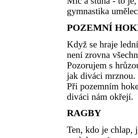
Míč a stuha - to je,
gymnastika umělec
POZEMNÍ HOK
Když se hraje lední
není zrovna všechn
Pozorujem s hrůzo
jak diváci mrznou.
Při pozemním hoke
diváci nám okřejí.
RAGBY
Ten, kdo je chlap, 