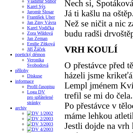
Nech si, Špotáková,
Vladimír Stibor
Karel Sýs
Já ti kašlu na oštěp
Jaromír Šlosar
František Uher
Než se ničit a nic z
Jan Ziny Vávra
Karel Vodička
budu radši drvoště
Zora Wildová
Jan Zeman
Emilie Zítková
VRH KOULÍ
Jiří Žáček
poetický démon
Veronika
O přestávce před t
Svobodová
přílohy
házeli jsme krikeť
Diskuse
informace
Lempl jménem Kví
Profil časopisu
Loga DV
trefil se mi do čela.
pro spřátelené
stránky
Po přestávce v těl
archiv
máme lehkou atleti
Jestli dojde na vrh 