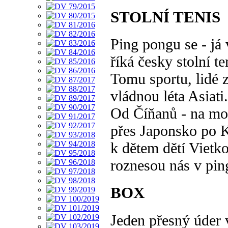
STOLNÍ TENIS
Ping pongu se - já 
říká česky stolní te
Tomu sportu, lidé z
vládnou léta Asiati.
Od Číňanů - na mo
přes Japonsko po 
k dětem dětí Vietk
roznesou nás v pin
BOX
Jeden přesný úder 