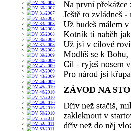
Na první překážce 
Ještě to zvládneš -
Už budeš málem v 
Kotník ti naběh ja
Už jsi v cílové rov
Modlíš se k Bohu,
Cíl - ryješ nosem v
Pro národ jsi křup
ZÁVOD NA ST
Dřív než stačíš, mi
zakleknout v start
dřív než do něj vlož