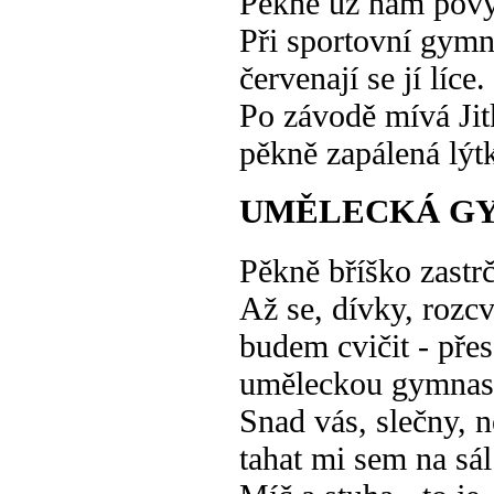
Pěkně už nám povy
Při sportovní gymn
červenají se jí líce.
Po závodě mívá Jit
pěkně zapálená lýt
UMĚLECKÁ G
Pěkně bříško zastr
Až se, dívky, rozc
budem cvičit - přes
uměleckou gymnast
Snad vás, slečny, 
tahat mi sem na sál