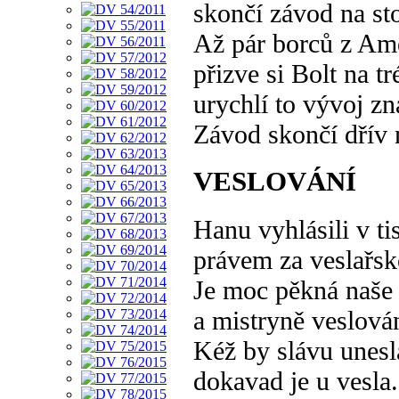
skončí závod na st
Až pár borců z Am
přizve si Bolt na tr
urychlí to vývoj zn
Závod skončí dřív 
VESLOVÁNÍ
Hanu vyhlásili v ti
právem za veslařs
Je moc pěkná naše
a mistryně veslován
Kéž by slávu unesl
dokavad je u vesla.