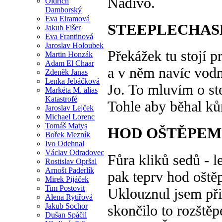
Nádivo.
Oldřich
Damborský
Eva Eiramová
STEEPLECHAS
Jakub Fišer
Eva Frantinová
Jaroslav Holoubek
Překážek tu stojí p
Martin Honzák
Adam El Chaar
a v něm navíc vodn
Zdeněk Janas
Lenka Jebáčková
Jo. To mluvím o st
Markéta M. alias
Katastrofé
Tohle aby běhal ků
Jaroslav Lejček
Michael Lorenc
Tomáš Matys
HOD OŠTĚPEM
Bořek Mezník
Ivo Odehnal
Václav Odradovec
Fůra kliků sedů - l
Rostislav Opršal
Arnošt Paderlík
pak teprv hod oště
Mirek Pijáček
Tim Postovit
Uklouznul jsem při
Alena Rytířová
Jakub Sochor
skončilo to rozště
Dušan Spáčil