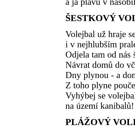
a já plavu v násobi
ŠESTKOVÝ VO
Volejbal už hraje s
i v nejhlubším pral
Odjela tam od nás 
Návrat domů do vč
Dny plynou - a do
Z toho plyne pouče
Vyhýbej se volejba
na území kanibalů!
PLÁŽOVÝ VOL