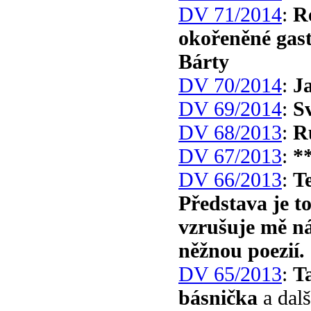
DV 71/2014
:
R
okořeněné gas
Bárty
DV 70/2014
:
J
DV 69/2014
:
S
DV 68/2013
:
R
DV 67/2013
:
*
DV 66/2013
:
T
Představa je to
vzrušuje mě ná
něžnou poezií.
DV 65/2013
:
T
básnička
a dalš