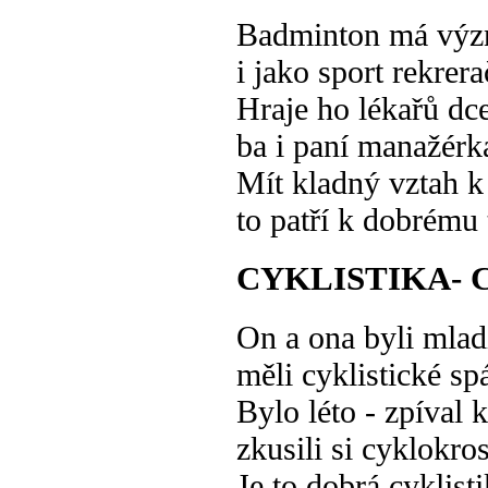
Badminton má výz
i jako sport rekrera
Hraje ho lékařů dc
ba i paní manažérk
Mít kladný vztah k
to patří k dobrému 
CYKLISTIKA-
On a ona byli mlad
měli cyklistické sp
Bylo léto - zpíval 
zkusili si cyklokros
Je to dobrá cyklist