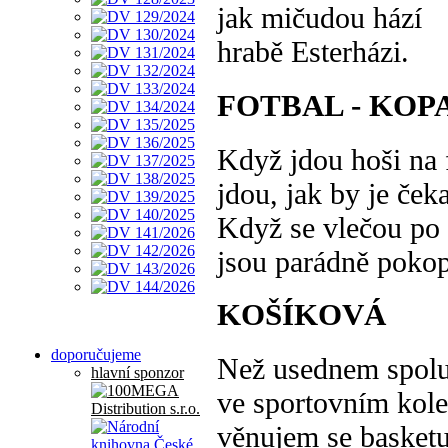
jak mičudou hází
hrabě Esterházi.
FOTBAL - KOP
Když jdou hoši na 
jdou, jak by je čeka
Když se vlečou po
jsou parádně poko
KOŠÍKOVÁ
doporučujeme
Než usednem spolu
hlavní sponzor
ve sportovním kole
věnujem se basketu