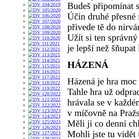
Budeš připomínat s
Účin druhé přesné 
přivede tě do nirván
Užít si ten správný
je lepší než šňupat
HÁZENÁ
Házená je hra moc 
Tahle hra už odpra
hrávala se v každé
v míčovně na Praž
Měli ji co denní ch
Mohli jste tu vidět 