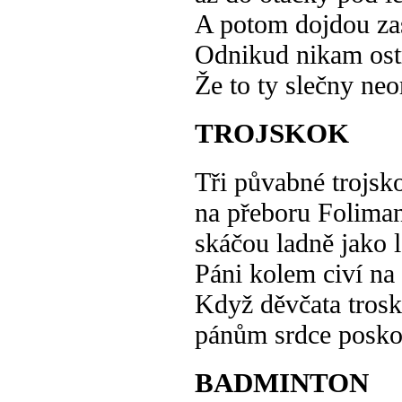
A potom dojdou za
Odnikud nikam ost
Že to ty slečny ne
TROJSKOK
Tři půvabné trojs
na přeboru Folima
skáčou ladně jako l
Páni kolem civí na 
Když děvčata trosk
pánům srdce posko
BADMINTON