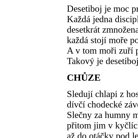
Desetiboj je moc p
Každá jedna discip
desetkrát zmnožena 
každá stojí moře po
A v tom moři zuří p
Takový je desetiboj
CHŮZE
Sledují chlapi z h
dívčí chodecké záv
Slečny za humny m
přitom jim v kyčlíc
až do otáčky pod l