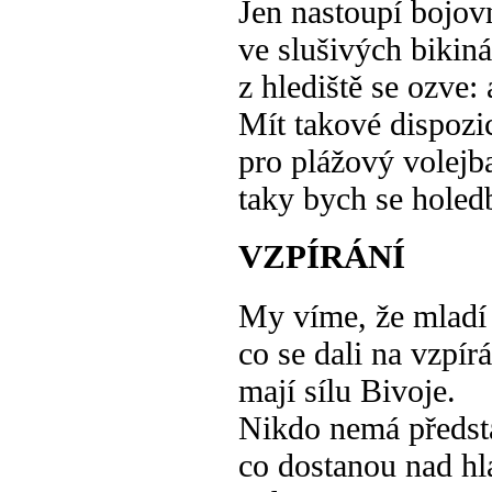
Jen nastoupí bojov
ve slušivých bikin
z hlediště se ozve:
Mít takové dispozi
pro plážový volejba
taky bych se holed
VZPÍRÁNÍ
My víme, že mladí
co se dali na vzpírá
mají sílu Bivoje.
Nikdo nemá předst
co dostanou nad hl