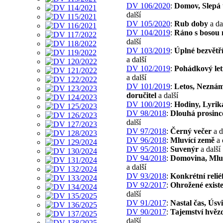
DV 106/2020
:
Domov, Slepá 
další
DV 105/2020
:
Rub doby
a da
DV 104/2019
:
Ráno s bosou
další
DV 103/2019
:
Úplné bezvětř
a další
DV 102/2019
:
Pohádkový let
a další
DV 101/2019
:
Letos, Nezná
doručitel
a další
DV 100/2019
:
Hodiny, Lyrik
DV 98/2018
:
Dlouhá prosinc
další
DV 97/2018
:
Černý večer
a d
DV 96/2018
:
Mluvící země
a 
DV 95/2018
:
Suvenýr
a další
DV 94/2018
:
Domovina, Mlu
a další
DV 93/2018
:
Konkrétní relié
DV 92/2017
:
Ohrožené exist
další
DV 91/2017
:
Nastal čas, Úsvi
DV 90/2017
:
Tajemství hvěz
další