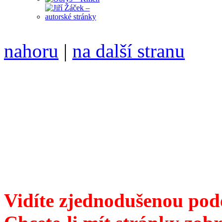
nahoru
|
na další stranu
Divoké víno 82/2016 vyšlo
6099 /// samozvaný šéfreda
104 00 Praha 10, Hájek 88,
redakce@divokevino.cz
//
///
příští číslo Divokého v
Vidíte zjednodušenou pod