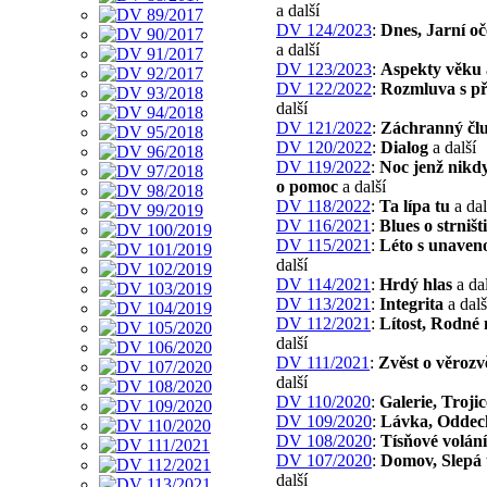
a další
DV 124/2023
:
Dnes, Jarní o
a další
DV 123/2023
:
Aspekty věku
DV 122/2022
:
Rozmluva s př
další
DV 121/2022
:
Záchranný čl
DV 120/2022
:
Dialog
a další
DV 119/2022
:
Noc jenž nikd
o pomoc
a další
DV 118/2022
:
Ta lípa tu
a dal
DV 116/2021
:
Blues o strništi
DV 115/2021
:
Léto s unaveno
další
DV 114/2021
:
Hrdý hlas
a dal
DV 113/2021
:
Integrita
a dalš
DV 112/2021
:
Lítost, Rodné
další
DV 111/2021
:
Zvěst o věrozv
další
DV 110/2020
:
Galerie, Trojic
DV 109/2020
:
Lávka, Oddec
DV 108/2020
:
Tísňové volání
DV 107/2020
:
Domov, Slepá 
další