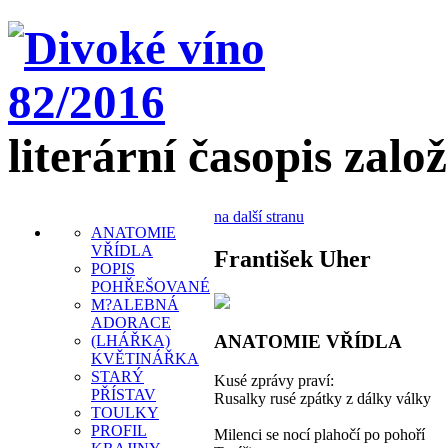
literární časopis zalo
na další stranu
ANATOMIE
VŘÍDLA
František Uher
POPIS
POHŘEŠOVANÉ
M?ALEBNÁ
ADORACE
ANATOMIE VŘÍDLA
(LHÁŘKA)
KVĚTINÁŘKA
STARÝ
Kusé zprávy praví:
PŘÍSTAV
Rusalky rusé zpátky z dálky války
TOULKY
PROFIL
Milenci se nocí plahočí po pohoří