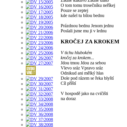
Žádné kladivo Žádné dláto
O tom tomu trosečníku neříkej
Pouze se zeptej
kde našel tu bílou bednu
Prázdnou bednu Jenom jednu
Poslali jsme mu ji v lednu
KROČEJ ZA KROKEM
V tichu hlubokém
kročej za krokem...
Jdou tmou Jdou za sebou
Vlevo sráz Vpravo sráz
Odnikud ani mělký hlas
Dole pod rázem se řeka blyští
Cíl příští
V hospodě jako na cvičišti
na doraz