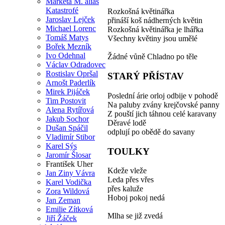
Markéta M. alias
Katastrofé
Rozkošná květinářka
Jaroslav Lejček
přináší koš nádherných květin
Michael Lorenc
Rozkošná květinářka je lhářka
Tomáš Matys
Všechny květiny jsou umělé
Bořek Mezník
Ivo Odehnal
Žádné vůně Chladno po těle
Václav Odradovec
Rostislav Opršal
STARÝ PŘÍSTAV
Arnošt Paderlík
Mirek Pijáček
Poslední árie orloj odbije v pohodě
Tim Postovit
Na paluby zvány krejčovské panny
Alena Rytířová
Z pouští jich táhnou celé karavany
Jakub Sochor
Děravé lodě
Dušan Spáčil
odplují po obědě do savany
Vladimír Stibor
Karel Sýs
TOULKY
Jaromír Šlosar
František Uher
Kdeže vleže
Jan Ziny Vávra
Leda přes vřes
Karel Vodička
přes kaluže
Zora Wildová
Hoboj pokoj nedá
Jan Zeman
Emilie Zítková
Mlha se již zvedá
Jiří Žáček