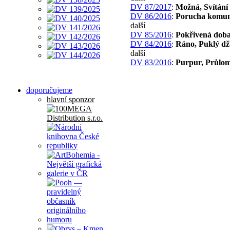
DV 87/2017
:
Možná, Svítání
DV 86/2016
:
Porucha komun
další
DV 85/2016
:
Pokřivená dob
DV 84/2016
:
Ráno, Puklý d
další
DV 83/2016
:
Purpur, Průlo
doporučujeme
hlavní sponzor