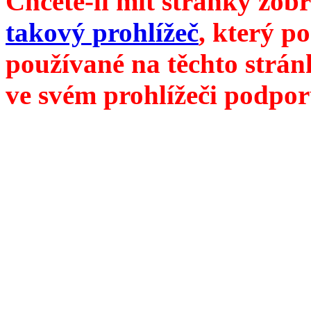
Chcete-li mít stránky zobr
takový prohlížeč
, který p
používané na těchto strán
ve svém prohlížeči podpor