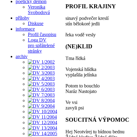
poetický démon
PROFIL KRAJINY
Veronika
Svobodová
přílohy
sinavý podvečer kreslí
Diskuse
stín bělokoré jedli
informace
Profil časopisu
řeka vodě vesly
Loga DV
pro spřátelené
(NE)KLID
stránky
archiv
Tma řídká
Vojenská hlídka
vyplašila jelínka
Potom to bouchlo
Naráz Nastojato
Ve vsi
zavyli psi
SOUCITNÁ VÝPOMOC
Hej Neotvírej tu bídnou bednu