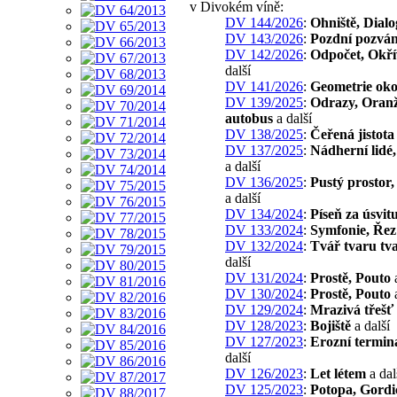
v Divokém víně:
DV 144/2026
:
Ohniště, Dialo
DV 143/2026
:
Pozdní pozván
DV 142/2026
:
Odpočet, Okří
další
DV 141/2026
:
Geometrie oko
DV 139/2025
:
Odrazy, Oran
autobus
a další
DV 138/2025
:
Čeřená jistota
DV 137/2025
:
Nádherní lidé,
a další
DV 136/2025
:
Pustý prostor
a další
DV 134/2024
:
Píseň za úsvit
DV 133/2024
:
Symfonie, Řez
DV 132/2024
:
Tvář tvaru tva
další
DV 131/2024
:
Prostě, Pouto
a
DV 130/2024
:
Prostě, Pouto
a
DV 129/2024
:
Mrazivá třešť
DV 128/2023
:
Bojiště
a další
DV 127/2023
:
Erozní termin
další
DV 126/2023
:
Let létem
a dal
DV 125/2023
:
Potopa, Gordi