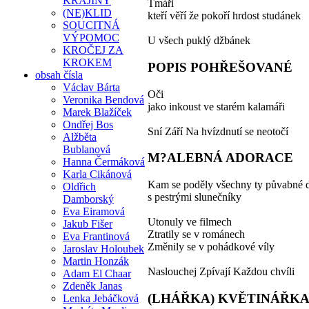
KRAJINY
Tmáři
(NE)KLID
kteří věří že pokoří hrdost studánek
SOUCITNÁ
VÝPOMOC
U všech puklý džbánek
KROČEJ ZA
KROKEM
POPIS POHŘEŠOVANÉ
obsah čísla
Václav Bárta
Oči
Veronika Bendová
jako inkoust ve starém kalamáři
Marek Blažíček
Ondřej Bos
Sní Září Na hvízdnutí se neotočí
Alžběta
Bublanová
M?ALEBNÁ ADORACE
Hanna Čermáková
Karla Cikánová
Kam se poděly všechny ty půvabné 
Oldřich
s pestrými slunečníky
Damborský
Eva Eiramová
Utonuly ve filmech
Jakub Fišer
Ztratily se v románech
Eva Frantinová
Změnily se v pohádkové víly
Jaroslav Holoubek
Martin Honzák
Naslouchej Zpívají Každou chvíli
Adam El Chaar
Zdeněk Janas
(LHÁŘKA) KVĚTINÁŘK
Lenka Jebáčková