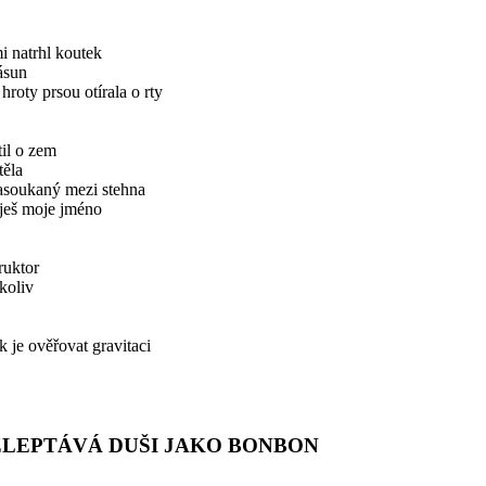
i natrhl koutek
ásun
hroty prsou otírala o rty
til o zem
těla
asoukaný mezi stehna
ješ moje jméno
ruktor
koliv
je ověřovat gravitaci
LEPTÁVÁ DUŠI JAKO BONBON