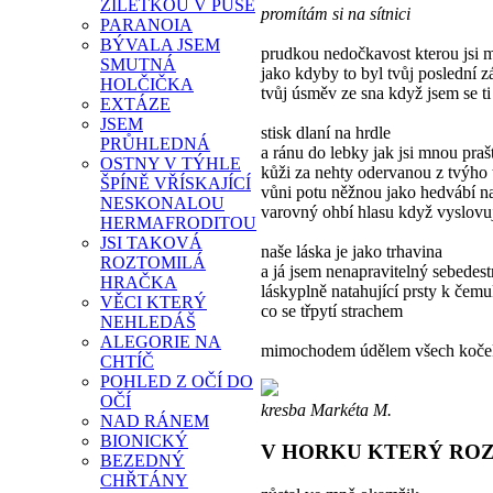
ŽILETKOU V PUSE
promítám si na sítnici
PARANOIA
BÝVALA JSEM
prudkou nedočkavost kterou jsi m
SMUTNÁ
jako kdyby to byl tvůj poslední z
HOLČIČKA
tvůj úsměv ze sna když jsem se ti 
EXTÁZE
JSEM
stisk dlaní na hrdle
PRŮHLEDNÁ
a ránu do lebky jak jsi mnou praš
OSTNY V TÝHLE
kůži za nehty odervanou z tvýho 
ŠPÍNĚ VŘÍSKAJÍCÍ
vůni potu něžnou jako hedvábí n
NESKONALOU
varovný ohbí hlasu když vyslovu
HERMAFRODITOU
JSI TAKOVÁ
naše láska je jako trhavina
ROZTOMILÁ
a já jsem nenapravitelný sebedest
HRAČKA
láskyplně natahující prsty k čemu
VĚCI KTERÝ
co se třpytí strachem
NEHLEDÁŠ
ALEGORIE NA
mimochodem údělem všech koček 
CHTÍČ
POHLED Z OČÍ DO
OČÍ
kresba Markéta M.
NAD RÁNEM
BIONICKÝ
V HORKU KTERÝ ROZ
BEZEDNÝ
CHŘTÁNY