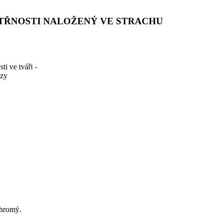
TŘNOSTI NALOŽENÝ VE STRACHU
i ve tváři -
ezy
Chromý.