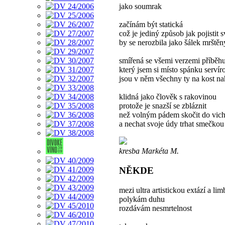
jako soumrak
začínám být statická
což je jediný způsob jak pojistit 
by se nerozbila jako šálek mrště
smířená se všemi verzemi příběh
který jsem si místo spánku servír
jsou v něm všechny ty na kost na
klidná jako člověk s rakovinou
protože je snazší se zbláznit
než volným pádem skočit do vich
a nechat svoje údy trhat smečkou
kresba Markéta M.
NĚKDE
mezi ultra artistickou extází a li
polykám duhu
rozdávám nesmrtelnost