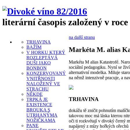
literární časopis založený v roce
na další stranu
TRHAVINA
BAŽÍM
Markéta M. alias Ka
V HORKU KTERÝ
ROZLEPTÁVÁ
Markéta M alias Katastrofé. Naro
DUŠI JAKO
sociální pedagogiku. Nyní se živí
BONBON
alternativní modelka. Miluje star
KONZERVOVANÝ
na němž intenzivně pracuje, a nav
VNITŘNOSTI
NALOŽENÝ VE
STRACHU
NĚKDE
TRHAVINA
TRPKÁ JE
EXISTENCE
BROUKA S
dokážu tě zničit pohnutím malíčk
UTRHANÝMA
takovou moc má láska kterou nitr
NOŽIČKAMA
oči ti rozkvétají v divoký černý 
PANE
napájený z mízy hořkých ořechů