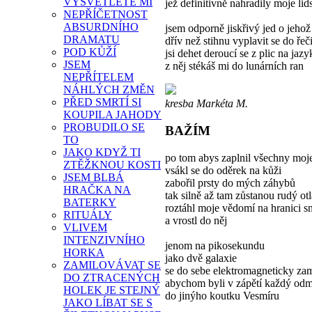
VYSVĚTLETE MI
jež definitivně nahradily moje lid
NEPŘÍČETNOST
ABSURDNÍHO
jsem odporně jiskřivý jed o jehož
DRAMATU
dřív než stihnu vyplavit se do řeči
POD KŮŽÍ
jsi dehet deroucí se z plic na jazy
JSEM
z něj stékáš mi do lunárních ran
NEPŘÍTELEM
NÁHLÝCH ZMĚN
PŘED SMRTÍ SI
kresba Markéta M.
KOUPILA JAHODY
PROBUDILO SE
BAŽÍM
TO
JAKO KDYŽ TI
po tom abys zaplnil všechny moj
ZTĚŽKNOU KOSTI
vsákl se do oděrek na kůži
JSEM BLBÁ
zabořil prsty do mých záhybů
HRAČKA NA
tak silně až tam zůstanou rudý ot
BATERKY
roztáhl moje vědomí na hranici sn
RITUÁLY
a vrostl do něj
VLIVEM
INTENZIVNÍHO
jenom na pikosekundu
HORKA
jako dvě galaxie
ZAMILOVÁVAT SE
se do sebe elektromagneticky za
DO ZTRACENÝCH
abychom byli v zápětí každý odm
HOLEK JE STEJNÝ
do jinýho koutku Vesmíru
JAKO LÍBAT SE S