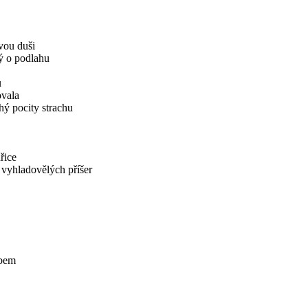
svou duši
ný o podlahu
u
ovala
hý pocity strachu
řice
 vyhladovělých příšer
mbem