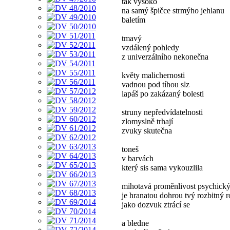
tak vysoko
na samý špičce strmýho jehlanu
baletím
tmavý
vzdálený pohledy
z univerzálního nekonečna
květy malichernosti
vadnou pod tíhou slz
lapáš po zakázaný bolesti
struny nepředvídatelnosti
zlomyslně trhají
zvuky skutečna
toneš
v barvách
který sis sama vykouzlila
mihotavá proměnlivost psychický
je hranatou dohrou tvý rozbitný 
jako dozvuk ztrácí se
a bledne