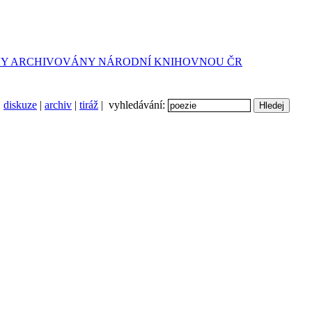
diskuze
|
archiv
|
tiráž
| vyhledávání: