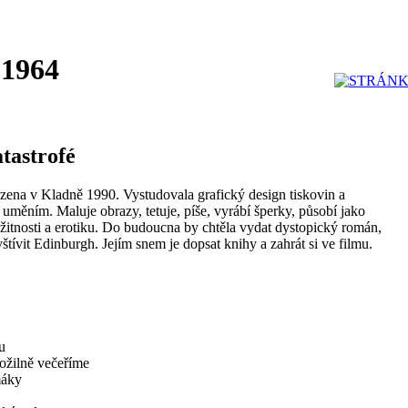
 1964
tastrofé
zena v Kladně 1990. Vystudovala grafický design tiskovin a
 uměním. Maluje obrazy, tetuje, píše, vyrábí šperky, působí jako
ožitnosti a erotiku. Do budoucna by chtěla vydat dystopický román,
štívit Edinburgh. Jejím snem je dopsat knihy a zahrát si ve filmu.
u
ožilně večeříme
máky