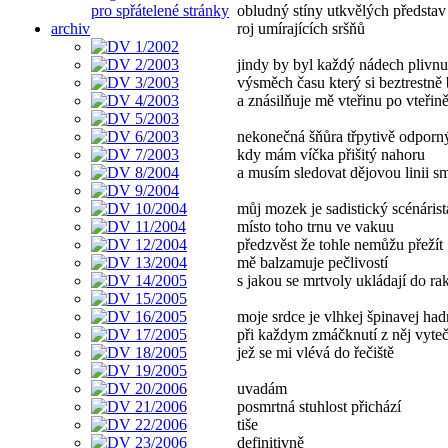
pro spřátelené stránky
obludný stíny utkvělých představ 
archiv
roj umírajících sršňů
jindy by byl každý nádech plivnut
výsměch času který si beztrestně 
a znásilňuje mě vteřinu po vteřin
nekonečná šňůra třpytivě odporn
kdy mám víčka přišitý nahoru
a musím sledovat dějovou linii s
můj mozek je sadistický scénárist
místo toho trnu ve vakuu
předzvěst že tohle nemůžu přežít
mě balzamuje pečlivostí
s jakou se mrtvoly ukládají do ra
moje srdce je vlhkej špinavej ha
při každym zmáčknutí z něj vyte
jež se mi vlévá do řečiště
uvadám
posmrtná stuhlost přichází
tiše
definitivně