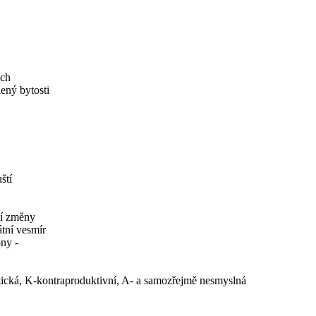
ích
lený bytosti
ští
ní změny
tní vesmír
ny -
ptická, K-kontraproduktivní, A- a samozřejmě nesmyslná