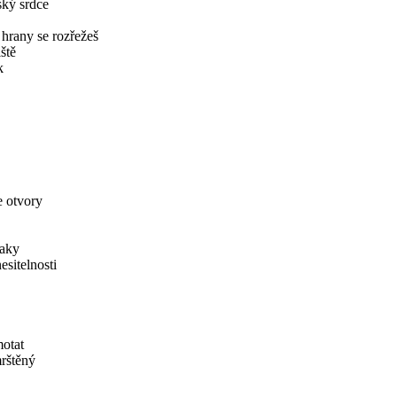
ský srdce
 hrany se rozřežeš
ště
k
e otvory
laky
esitelnosti
motat
rštěný