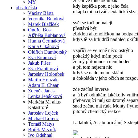
zůstal ve mně okamžik
MY
kdy kapička potu z jeho čela
obsah čísla
ukápla mi na tvář - extatická slza
Václav Bárta
Veronika Bendová
svět se točí pomaleji
Marek Blažíček
přestává být
Ondřej Bos
zbrklou alkoholičkou na podpatc
Alžběta Bublanová
když tě za krk drží nadhled okříd
Hanna Čermáková
Karla Cikánová
vzpříčí se ve mně něco ostrýho
Oldřich Damborský
pokaždý když mám pocit
Eva Eiramová
že mý přítomnosti není hoden
Jakub Fišer
a při tom nejsem nic
Eva Frantinová
když se nade mnou sklání
Jaroslav Holoubek
a čokoláda v jeho očích se rozpou
Martin Honzák
Adam El Chaar
zde začíná inverze
Zdeněk Janas
a já byť odmítám jakékoliv vnitř
Lenka Jebáčková
přebarvující můj soukromý separá
Markéta M. alias
snad začnu mít ráda Monty Pytho
Katastrofé
pitomý chemický reakce
Jaroslav Lejček
Michael Lorenc
L- labilní, A- abnormální, S-ske
Tomáš Matys
Bořek Mezník
Ivo Odehnal