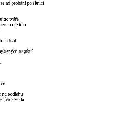
se mi prohání po sítnici
í do tváře
bere moje tělo
ě
ých chvil
myšlených tragédií
a
kve
dr na podlahu
če černá voda