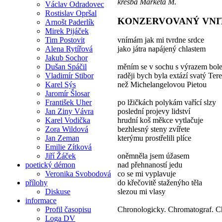
kresba Markéta M.
Václav Odradovec
Rostislav Opršal
KONZERVOVANÝ VNI
Arnošt Paderlík
Mirek Pijáček
Tim Postovit
vnímám jak mi tvrdne srdce
Alena Rytířová
jako játra napájený chlastem
Jakub Sochor
Dušan Spáčil
měním se v sochu s výrazem bolest
Vladimír Stibor
raději bych byla extází svatý Ter
Karel Sýs
než Michelangelovou Pietou
Jaromír Šlosar
František Uher
po lžičkách polykám vařící slzy
Jan Ziny Vávra
poslední projevy lidství
Karel Vodička
hrudní koš měkce vytlačuje
Zora Wildová
bezhlesný steny zvířete
Jan Zeman
kterýmu prostřelili plíce
Emilie Zítková
Jiří Žáček
oněmněla jsem úžasem
poetický démon
nad přehnaností jedu
Veronika Svobodová
co se mi vyplavuje
přílohy
do křečovitě staženýho těla
Diskuse
slezou mi vlasy
informace
Profil časopisu
Chronologicky. Chromatograf. 
Loga DV