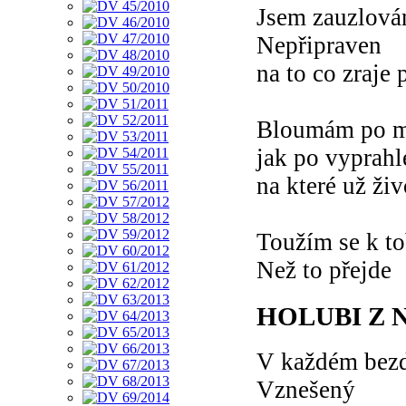
Jsem zauzlová
Nepřipraven
na to co zraje
Bloumám po m
jak po vyprahl
na které už živ
Toužím se k tob
Než to přejde
HOLUBI Z N
V každém bezd
Vznešený