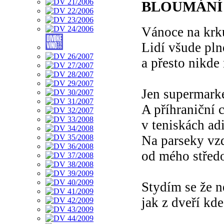
BLOUMÁNÍ
Vánoce na krk
Lidí všude pln
a přesto nikde
Jen supermark
A příhraniční 
v teniskách ad
Na parseky vz
od mého střed
Stydím se že n
jak z dveří kd