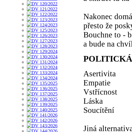
Nakonec domácí
přesto že posk
Bouchne to - b
a bude na chví
POLITICK
Asertivita
Empatie
Vstřícnost
Láska
Soucítění
Jiná alternativ