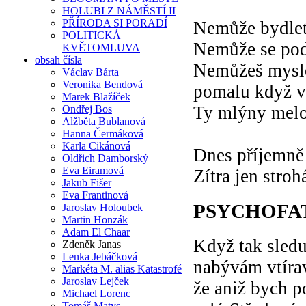
HOLUBI Z NÁMĚSTÍ II
PŘÍRODA SI PORADÍ
Nemůže bydlet
POLITICKÁ
Nemůže se pod
KVĚTOMLUVA
obsah čísla
Nemůžeš mysle
Václav Bárta
Veronika Bendová
pomalu když v
Marek Blažíček
Ty mlýny melo
Ondřej Bos
Alžběta Bublanová
Hanna Čermáková
Karla Cikánová
Dnes příjemně
Oldřich Damborský
Eva Eiramová
Zítra jen stroh
Jakub Fišer
Eva Frantinová
PSYCHOFA
Jaroslav Holoubek
Martin Honzák
Adam El Chaar
Když tak sleduj
Zdeněk Janas
Lenka Jebáčková
nabývám vtíra
Markéta M. alias Katastrofé
Jaroslav Lejček
že aniž bych p
Michael Lorenc
Tomáš Matys