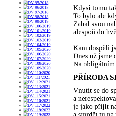
Kdysi tomu ta
To bylo ale kd
Zahal svou na
alespoň do hv
Kam dospěli j
Dnes už jsme o
Na obligátním "
PŘÍRODA S
Vnutit se do s
a nerespektovat
je jako přijít
a smrdět tu na