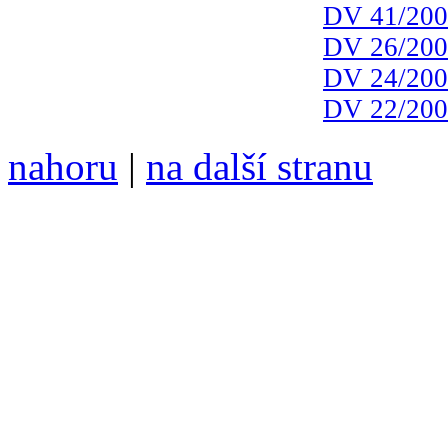
DV 41/20
DV 26/20
DV 24/20
DV 22/20
nahoru
|
na další stranu
Divoké víno 82/2016 vyšlo
6099 /// samozvaný šéfreda
104 00 Praha 10, Hájek 88,
redakce@divokevino.cz
//
///
příští číslo Divokého v