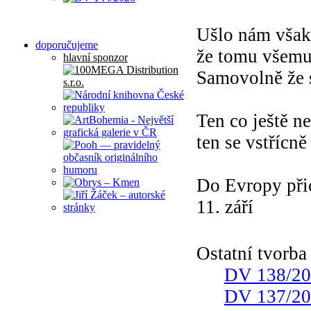
Ušlo nám však
doporučujeme
že tomu všemu 
hlavní sponzor
Samovolně že 
Ten co ještě ne
ten se vstřícně
Do Evropy při
11. září
Ostatní tvorb
DV 138/2
DV 137/2