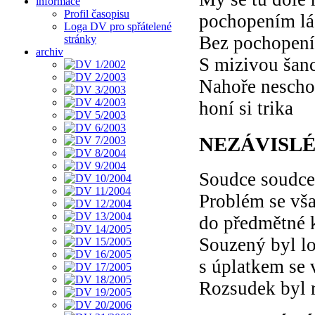
informace
Profil časopisu
pochopením lá
Loga DV pro spřátelené
Bez pochopení
stránky
archiv
S mizivou šan
Nahoře nescho
honí si trika
NEZÁVISLÉ
Soudce soudce
Problém se vša
do předmětné 
Souzený byl lo
s úplatkem se 
Rozsudek byl r