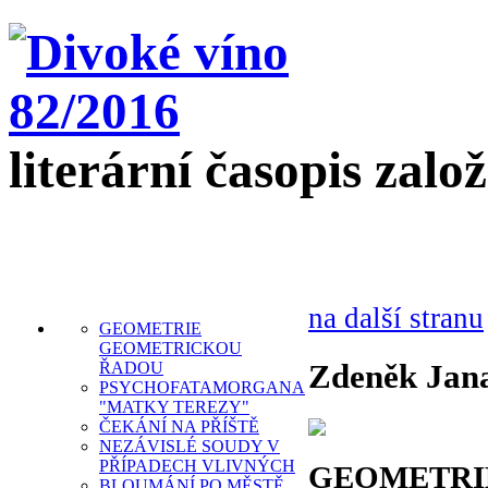
literární časopis zalo
na další stranu
GEOMETRIE
GEOMETRICKOU
Zdeněk Jan
ŘADOU
PSYCHOFATAMORGANA
"MATKY TEREZY"
ČEKÁNÍ NA PŘÍŠTĚ
NEZÁVISLÉ SOUDY V
PŘÍPADECH VLIVNÝCH
GEOMETRI
BLOUMÁNÍ PO MĚSTĚ