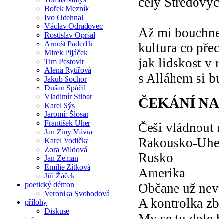
celý Středový
Bořek Mezník
Ivo Odehnal
Václav Odradovec
Až mi bouchne
Rostislav Opršal
Arnošt Paderlík
kultura co přec
Mirek Pijáček
jak lidskost v 
Tim Postovit
Alena Rytířová
s Alláhem si b
Jakub Sochor
Dušan Spáčil
Vladimír Stibor
ČEKÁNÍ NA
Karel Sýs
Jaromír Šlosar
František Uher
Češi vládnout 
Jan Ziny Vávra
Rakousko-Uhe
Karel Vodička
Zora Wildová
Rusko
Jan Zeman
Emilie Zítková
Amerika
Jiří Žáček
poetický démon
Občane už neví
Veronika Svobodová
A kontrolka zb
přílohy
Diskuse
My se tu dole