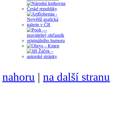
nahoru
|
na další stranu
Divoké víno 122/2022 vyšl
ISSN 1214-6099 ❖ samozva
104 00 Praha 10, Hájek 88