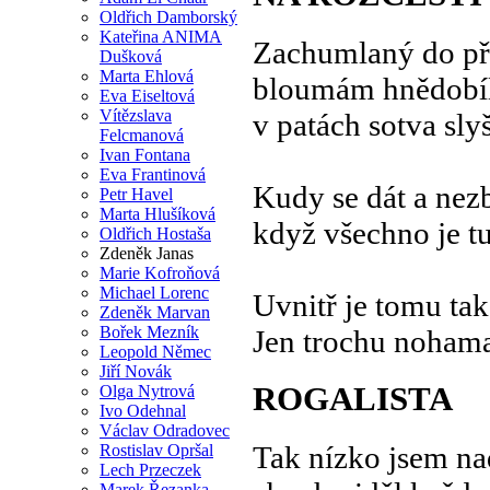
Oldřich Damborský
Kateřina ANIMA
Zachumlaný do př
Dušková
Marta Ehlová
bloumám hnědobíl
Eva Eiseltová
Vítězslava
v patách sotva slyš
Felcmanová
Ivan Fontana
Eva Frantinová
Kudy se dát a nez
Petr Havel
Marta Hlušíková
když všechno je tu
Oldřich Hostaša
Zdeněk Janas
Marie Kofroňová
Michael Lorenc
Uvnitř je tomu tak
Zdeněk Marvan
Bořek Mezník
Jen trochu noham
Leopold Němec
Jiří Novák
ROGALISTA
Olga Nytrová
Ivo Odehnal
Václav Odradovec
Tak nízko jsem nad
Rostislav Opršal
Lech Przeczek
Marek Řezanka