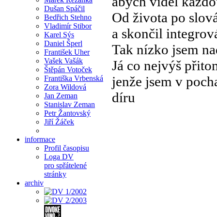
abych viděl každo
Dušan Spáčil
Od života po slov
Bedřich Stehno
Vladimír Stibor
a skončil integro
Karel Sýs
Daniel Šperl
Tak nízko jsem nad
František Uher
Vašek Vašák
Já co nejvýš přitom
Štěpán Votoček
jenže jsem v poch
Františka Vrbenská
Zora Wildová
díru
Jan Zeman
Stanislav Zeman
Petr Žantovský
Jiří Žáček
informace
Profil časopisu
Loga DV
pro spřátelené
stránky
archiv