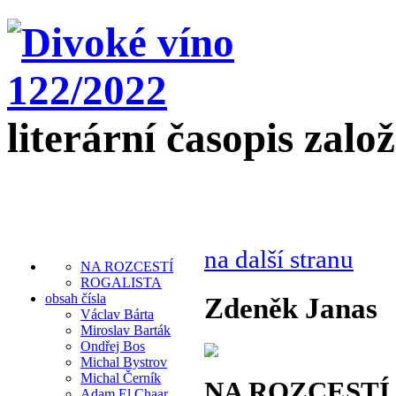
literární časopis zalo
na další stranu
NA ROZCESTÍ
ROGALISTA
obsah čísla
Zdeněk Janas
Václav Bárta
Miroslav Barták
Ondřej Bos
Michal Bystrov
Michal Černík
NA ROZCESTÍ
Adam El Chaar