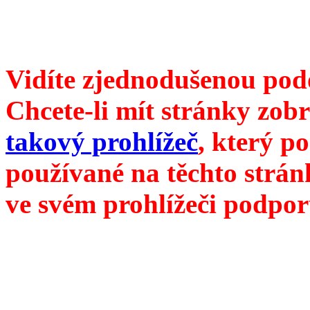
redakce@divokevino.cz
vyjde 19. ledna 2023
Vidíte zjednodušenou pod
Chcete-li mít stránky zobr
takový prohlížeč
, který p
používané na těchto strán
ve svém prohlížeči podpor