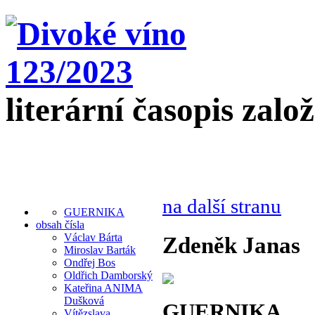
literární časopis zalo
na další stranu
GUERNIKA
obsah čísla
Václav Bárta
Zdeněk Janas
Miroslav Barták
Ondřej Bos
Oldřich Damborský
Kateřina ANIMA
Dušková
GUERNIKA
Vítězslava