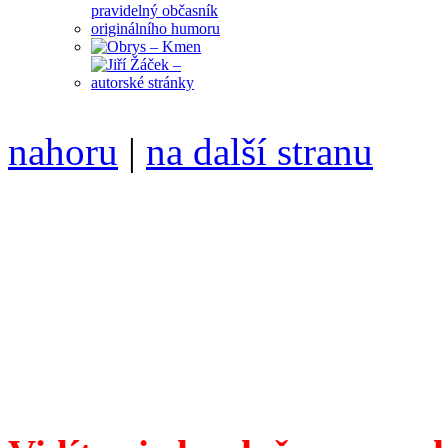
nahoru
|
na další stranu
Divoké víno 123/2023 vyšl
6099 ❖ samozvaný šéfreda
104 00 Praha 10, Hájek 88
redakce@divokevino.cz
vyjde 19. března 2023