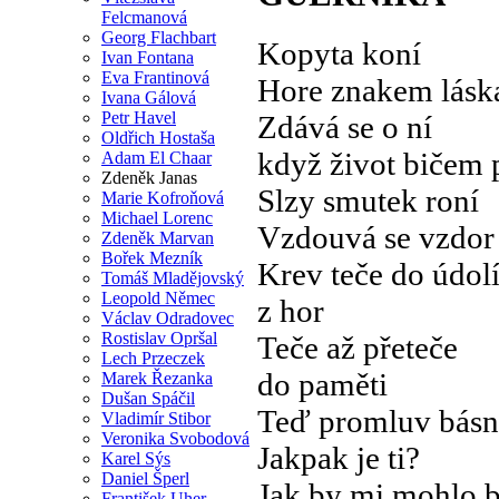
Felcmanová
Georg Flachbart
Kopyta koní
Ivan Fontana
Eva Frantinová
Hore znakem lásk
Ivana Gálová
Petr Havel
Zdává se o ní
Oldřich Hostaša
když život bičem 
Adam El Chaar
Zdeněk Janas
Slzy smutek roní
Marie Kofroňová
Michael Lorenc
Vzdouvá se vzdor
Zdeněk Marvan
Bořek Mezník
Krev teče do údol
Tomáš Mladějovský
Leopold Němec
z hor
Václav Odradovec
Rostislav Opršal
Teče až přeteče
Lech Przeczek
do paměti
Marek Řezanka
Dušan Spáčil
Teď promluv básn
Vladimír Stibor
Veronika Svobodová
Jakpak je ti?
Karel Sýs
Daniel Šperl
Jak by mi mohlo b
František Uher