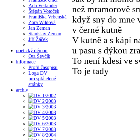
Ada Verlander
než mramorově s
Štěpán Votoček
Františka Vrbenská
když sny do mne v
Zora Wildová
v černé kutně
Jan Zeman
Stanislav Zeman
V kutně a s kápí n
Jiří Žáček
u pasu s dýkou zr
poetický démon
Ota Ševčík
To není kdesi ve s
informace
Profil časopisu
To je tady
Loga DV
pro spřátelené
stránky
archiv