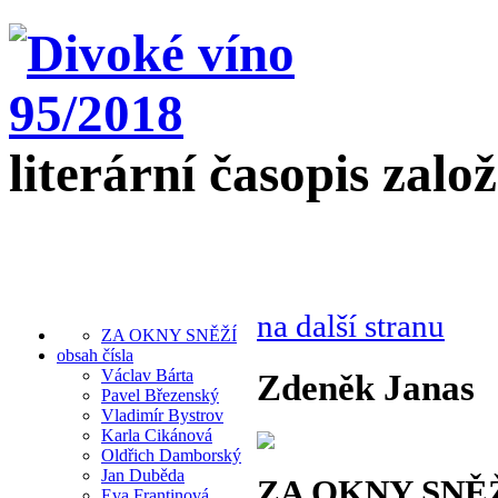
literární časopis zalo
na další stranu
ZA OKNY SNĚŽÍ
obsah čísla
Václav Bárta
Zdeněk Janas
Pavel Březenský
Vladimír Bystrov
Karla Cikánová
Oldřich Damborský
Jan Duběda
ZA OKNY SNĚ
Eva Frantinová