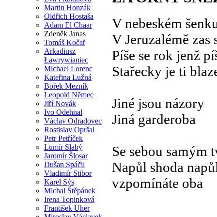
Martin Honzák
Oldřich Hostaša
V nebeském šenku
Adam El Chaar
Zdeněk Janas
V Jeruzalémě zas 
Tomáš Kočař
Arkadiusz
Píše se rok jenž pí
Ławrywianiec
Stařecky je ti blaz
Michael Lorenc
Kateřina Lužná
Bořek Mezník
Leopold Němec
Jiné jsou názory
Jiří Novák
Ivo Odehnal
Jiná garderoba
Václav Odradovec
Rostislav Opršal
Petr Petříček
Lumír Slabý
Se sebou samým tv
Jaromír Šlosar
Napůl shoda napůl
Dušan Spáčil
Vladimír Stibor
vzpomínáte oba
Karel Sýs
Michal Štěpánek
Irena Topinková
František Uher
Miroslav Václavek