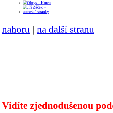
nahoru
|
na další stranu
Divoké víno 95/2018 vyšlo
6099 /// samozvaný šéfreda
104 00 Praha 10, Hájek 88,
redakce@divokevino.cz
//
///
příští číslo Divokého v
Vidíte zjednodušenou pod