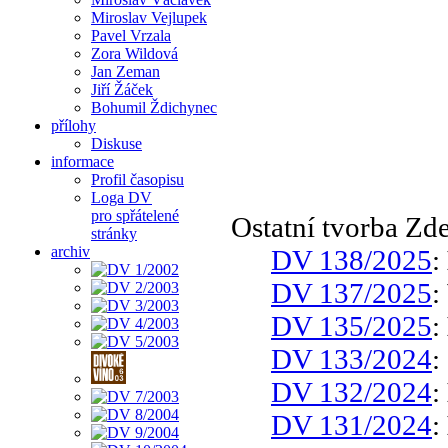
Miroslav Vejlupek
Pavel Vrzala
Zora Wildová
Jan Zeman
Jiří Žáček
Bohumil Ždichynec
přílohy
Diskuse
informace
Profil časopisu
Loga DV
pro spřátelené
Ostatní tvorba Zd
stránky
archiv
DV 138/2025
:
DV 137/2025
:
DV 135/2025
:
DV 133/2024
:
DV 132/2024
:
DV 131/2024
: