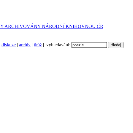
diskuze
|
archiv
|
tiráž
| vyhledávání: