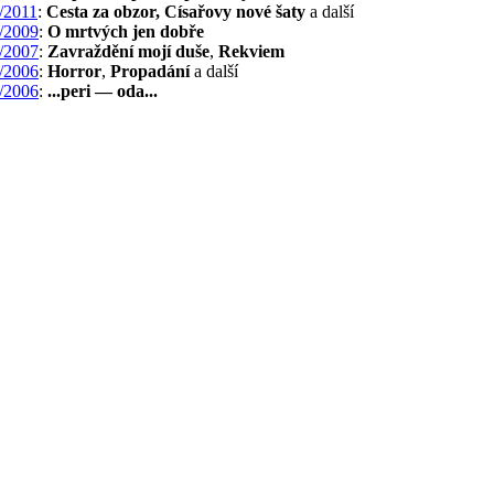
/2011
:
Cesta za obzor, Císařovy nové šaty
a další
/2009
:
O mrtvých jen dobře
/2007
:
Zavraždění mojí duše
,
Rekviem
/2006
:
Horror
,
Propadání
a další
/2006
:
...peri — oda...