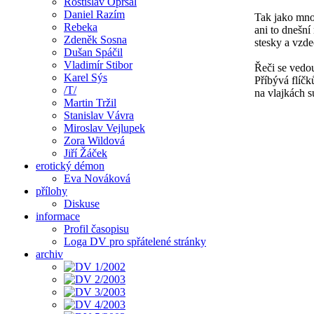
Rostislav Opršal
Daniel Razím
Tak jako mno
Rebeka
ani to dnešní
Zdeněk Sosna
stesky a vzde
Dušan Spáčil
Vladimír Stibor
Řeči se vedou
Karel Sýs
Příbývá flíč
/T/
na vlajkách s
Martin Tržil
Stanislav Vávra
Miroslav Vejlupek
Zora Wildová
Jiří Žáček
erotický démon
Eva Nováková
přílohy
Diskuse
informace
Profil časopisu
Loga DV pro spřátelené stránky
archiv