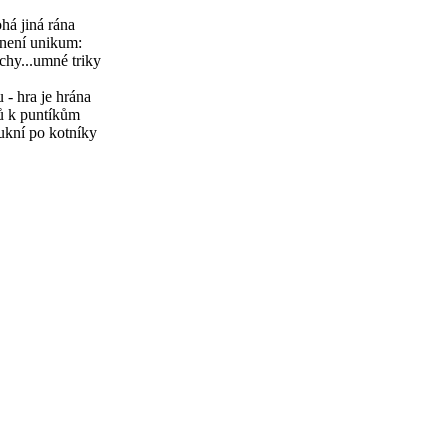
há jiná rána
 není unikum:
chy...umné triky
 - hra je hrána
ků k puntíkům
ukní po kotníky