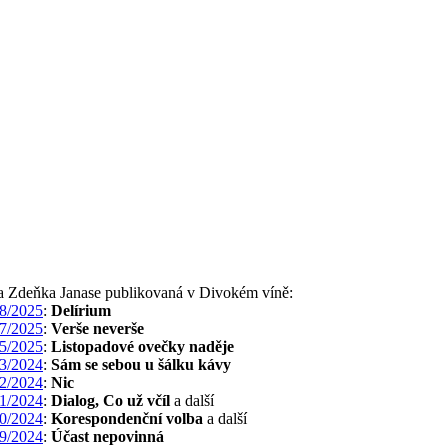
ba Zdeňka Janase publikovaná v Divokém víně:
8/2025
:
Delírium
7/2025
:
Verše neverše
5/2025
:
Listopadové ovečky naděje
3/2024
:
Sám se sebou u šálku kávy
2/2024
:
Nic
1/2024
:
Dialog, Co už včíl
a další
0/2024
:
Korespondenční volba
a další
9/2024
:
Účast nepovinná