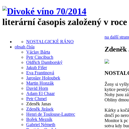
literární časopis založený v roce
na další stran
NOSTALGICKÉ RÁNO
obsah čísla
Zdeněk 
Václav Bárta
Petr Cincibuch
Oldřich Damborský
Jakub Fišer
NOSTAL
Eva Frantinová
Jaroslav Holoubek
Martin Honzák
Ženy si vyšly
David Horn
kytice pestrý
Adam El Chaar
Nohy jsou zá
Petr Chmel
Obliny dmou 
Zdeněk Janas
Zdeněk Jirásek
Kárky a kočá
Henri de Toulouse-Lautrec
drnčí po ner
Bořek Mezník
Monitor k pc 
Gabriel Németh
sotva kdy bud