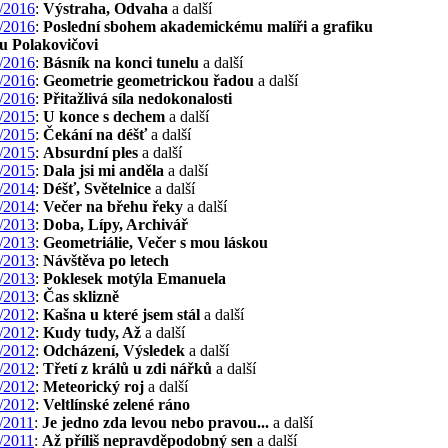
/2016
:
Výstraha, Odvaha
a další
/2016
:
Poslední sbohem akademickému malíři a grafiku
u Polakovičovi
/2016
:
Básník na konci tunelu
a další
/2016
:
Geometrie geometrickou řadou
a další
/2016
:
Přitažlivá síla nedokonalosti
/2015
:
U konce s dechem
a další
/2015
:
Čekání na déšť
a další
/2015
:
Absurdní ples
a další
/2015
:
Dala jsi mi anděla
a další
/2014
:
Déšť, Světelnice
a další
/2014
:
Večer na břehu řeky
a další
/2013
:
Doba, Lípy, Archivář
/2013
:
Geometriálie, Večer s mou láskou
/2013
:
Návštěva po letech
/2013
:
Poklesek motýla Emanuela
/2013
:
Čas sklizně
/2012
:
Kašna u které jsem stál
a další
/2012
:
Kudy tudy, Až
a další
/2012
:
Odcházení, Výsledek
a další
/2012
:
Třetí z králů u zdi nářků
a další
/2012
:
Meteorický roj
a další
/2012
:
Veltlínské zelené ráno
/2011
:
Je jedno zda levou nebo pravou...
a další
/2011
:
Až příliš nepravděpodobný sen
a další