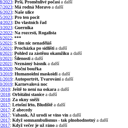
8/2023
:
Prší, Proměnlivé počasí
a další
7/2023
:
Má rodná Moravo
a další
6/2023
:
Naše ulice
5/2023
:
Pro ten pocit
4/2023
:
Do vlastních řad
3/2023
:
Guernika
2/2022
:
Na rozcestí, Rogalista
8/2022
:
***
6/2021
:
S tím nic nenaděláš
5/2021
:
Procházka po sídlišti
a další
4/2021
:
Pohled za zástěnu okamžiku
a další
3/2021
:
Šílenosti
a další
2/2021
:
Neznámý básník
a další
8/2020
:
Noční bouřka
3/2019
:
Humanoidní maskoidi
a další
1/2019
:
Autoportrét, Tvarování
a další
0/2019
:
Karnevalová noc
/2019
:
Ještě to není na oskara
a další
/2018
:
Orbitální stanice
a další
/2018
:
Za okny sněží
/2017
:
Letošní léto, Bludiště
a další
/2017
:
Z abecedy
/2017
:
Vabank, Až urodí se víno vín
a další
/2017
:
Když somnambulismus - tak plnohodnotný
a další
/2017
:
Když večer je už ráno
a další