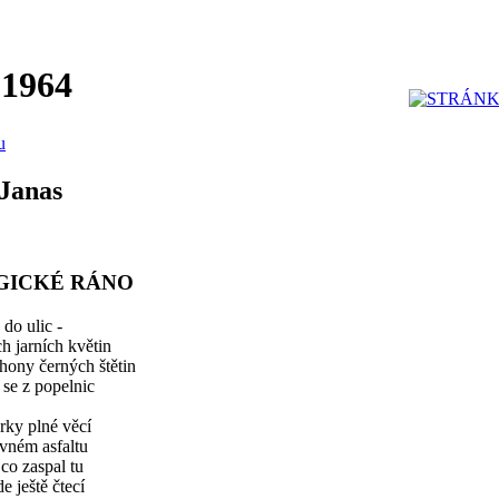
 1964
u
Janas
GICKÉ RÁNO
 do ulic -
ch jarních květin
hony černých štětin
se z popelnic
rky plné věcí
ovném asfaltu
co zaspal tu
e ještě čtecí