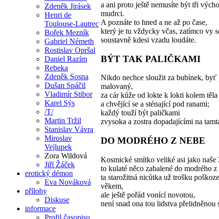
a ani proto ještě nemusíte být tři vých
Zdeněk Jirásek
mudrci.
Henri de
A poznáte to hned a ne až po čase,
Toulouse-Lautrec
který je tu vždycky včas, zatímco vy s
Bořek Mezník
soustavně kdesi vzadu loudáte.
Gabriel Németh
Rostislav Opršal
BÝT TAK PALIČKAMI
Daniel Razím
Rebeka
Zdeněk Sosna
Nikdo nechce sloužit za bubínek, byť 
Dušan Spáčil
malovaný,
Vladimír Stibor
za cár kůže od lokte k lokti kolem těl
Karel Sýs
a chvějící se a sténající pod ranami;
/T/
každý touží být paličkami
Martin Tržil
zvysoka a zostra dopadajícími na tam
Stanislav Vávra
Miroslav
DO MODRÉHO Z NEBE
Vejlupek
Zora Wildová
Kosmické smítko veliké asi jako naše
Jiří Žáček
to kulaté něco zabalené do modrého z
erotický démon
ta starožitná nicůtka už trošku poškoz
Eva Nováková
věkem,
přílohy
ale ještě pořád vonící novotou,
Diskuse
není snad ona tou lidstva přelidněnou
informace
Profil časopisu