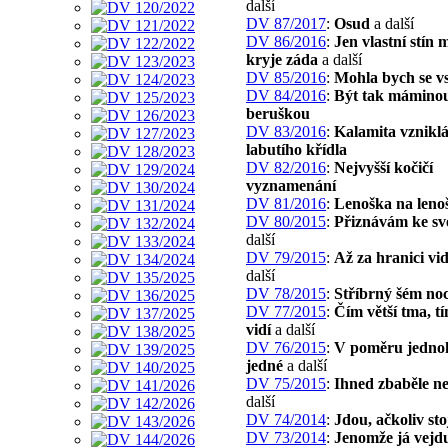
další
DV 87/2017
:
Osud
a další
DV 86/2016
:
Jen vlastní stín 
kryje záda
a další
DV 85/2016
:
Mohla bych se vs
DV 84/2016
:
Být tak mámino
beruškou
DV 83/2016
:
Kalamita vznikl
labutího křídla
DV 82/2016
:
Nejvyšší kočičí
vyznamenání
DV 81/2016
:
Lenoška na leno
DV 80/2015
:
Přiznávám ke sv
další
DV 79/2015
:
Až za hranici vi
další
DV 78/2015
:
Stříbrný šém noc
DV 77/2015
:
Čím větší tma, tí
vidí
a další
DV 76/2015
:
V poměru jedno
jedné
a další
DV 75/2015
:
Ihned zbaběle ne
další
DV 74/2014
:
Jdou, ačkoliv sto
DV 73/2014
:
Jenomže já vejdu