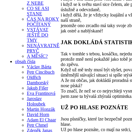
Z NEBE
i když se k světu staví sice čelem, ale p
CO SE ASI
úslužně a odevzdaně,
STANE
i když dělá, že je vždycky loajální a v
ČAS NA ROKY
naší straně,
POČÍTANÝ
jenomže ono zrcadlo má taky svoje zb
VSTÁVAT
jak ostré a nablýskané!
JEŠTĚ DO
TMY
JAK DOKLÁDÁ STATISTI
NENÁVRATNĚ
PRYČ
Tak v tomhle s tebou, kosáčku, nejedu
A MĚSÍC?
protože mně není pokaždé jako tobě je
obsah čísla
do zpěvu.
Václav Bárta
Když už mě tedy musí být slyšet, pova
Petr Cincibuch
úměrnější stávající situaci si spíše stýsk
Oldřich
A že mi občas, jak dokládá proradná sta
Damborský
nose píská?
Jakub Fišer
To značí, že než se co nejrychleji vy
Eva Frantinová
jsem zase ta bývalá zhýralá optimistka
Jaroslav
Holoubek
UŽ PO HLASE POZNÁTE
Martin Honzák
David Horn
Jsou písničky, které lze bezpečně poz
Adam El Chaar
hlase.
Petr Chmel
Už po hlase poznáte, co mají na srdci,
Zdeněk Janas