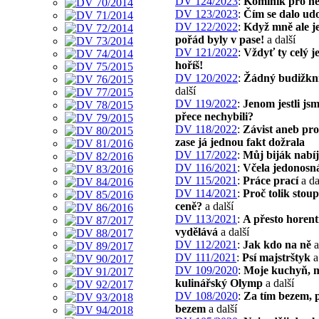
DV 124/2023
:
Kominík pro neš
DV 123/2023
:
Čím se dalo udo
DV 122/2022
:
Když mně ale je
pořád byly v pase!
a další
DV 121/2022
:
Vždyť ty celý 
hoříš!
DV 120/2022
:
Žádný budižkn
další
DV 119/2022
:
Jenom jestli js
přece nechybili?
DV 118/2022
:
Závist aneb pro
zase já jednou fakt dožrala
DV 117/2022
:
Můj biják nabí
DV 116/2021
:
Včela jedonosn
DV 115/2021
:
Práce prací
a da
DV 114/2021
:
Proč tolik stoup
ceně?
a další
DV 113/2021
:
A přesto horen
vydělává
a další
DV 112/2021
:
Jak kdo na ně
a
DV 111/2021
:
Psí majstrštyk
a
DV 109/2020
:
Moje kuchyň, 
kulinářský Olymp
a další
DV 108/2020
:
Za tím bezem, 
bezem
a další