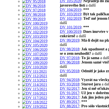
DV 105/2020
:
Nejraději do zl
javorového listí
a další
DV 104/2019
:
***
DV 103/2019
:
Být tak palička
DV 102/2019
:
Teď mě jenom 
další
DV 101/2019
:
***
DV 100/2019
:
Dnes imrvére v
cukrárně
a další
DV 99/2019
:
Má-li dojít na pl
další
DV 98/2018
:
Jak upadnout a 
se o zem neuhodit?
a další
DV 97/2018
:
To já sama
a dalš
DV 96/2018
:
Jenom samé vteř
další
DV 95/2018
:
Odmítl je jako z
další
DV 94/2018
:
Vyzrát na všeck
DV 93/2018
:
Starost jara
a dal
DV 92/2017
:
Jen si mě oťuká
DV 91/2017
:
Už jen v dobrém
DV 90/2017
:
Jak jim jeden pí
DV 89/2017
:
***
DV 88/2017
:
Pro sólo vlastní