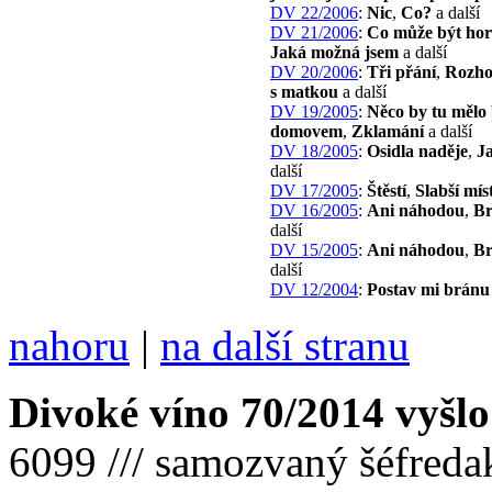
DV 22/2006
:
Nic
,
Co?
a další
DV 21/2006
:
Co může být hor
Jaká možná jsem
a další
DV 20/2006
:
Tři přání
,
Rozho
s matkou
a další
DV 19/2005
:
Něco by tu mělo
domovem
,
Zklamání
a další
DV 18/2005
:
Osidla naděje
,
J
další
DV 17/2005
:
Štěstí
,
Slabší mís
DV 16/2005
:
Ani náhodou
,
Br
další
DV 15/2005
:
Ani náhodou
,
Br
další
DV 12/2004
:
Postav mi bránu
nahoru
|
na další stranu
Divoké víno 70/2014 vyšlo
6099 /// samozvaný šéfreda