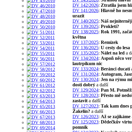
DV 142/2026
:
Ztratila jsem h
DV 141/2026
:
Hlavně ho nes
urazit
DV 140/2025
:
Náš nejniternějš
DV 139/2025
:
Prokletí?
DV 138/2025
:
Rok 1991, zač
května
DV 137/2025
:
Remízek
DV 136/2025
:
U cesty do lesa
DV 135/2025
:
Nálet na led
a d
DV 134/2024
:
Aspoň něco ver
lautrpikum nic
DV 133/2024
:
Beránci ducatí
a
DV 131/2024
:
Autogram, Jas
DV 130/2024
:
Jen na rýmu m
dosti dobrý
a další
DV 129/2024
:
Pan M. Potměži
DV 128/2023
:
Přesto mě nedo
zastavit
a další
DV 127/2023
:
Tak kam dnes 
Žakelín?
a další
DV 126/2023
:
Až se zajíkáme
DV 125/2023
:
Dědečkův virtu
pomník