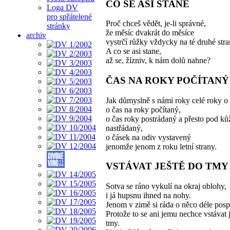
CO SE ASI STANE
Loga DV
pro spřátelené
Proč chceš vědět, je-li správné,
stránky
že měsíc dvakrát do měsíce
archiv
vystrčí růžky vždycky na té druhé str
A co se asi stane,
až se, žízniv, k nám dolů nahne?
ČAS NA ROKY POČÍTANÝ
Jak důmyslně s námi roky celé roky o č
o čas na roky počítaný,
o čas roky postrádaný a přesto pod ků
nastřádaný,
o čásek na odiv vystavený
jenomže jenom z roku letní strany.
VSTÁVAT JEŠTĚ DO TMY
Sotva se ráno vykulí na okraj oblohy,
i já hupsnu ihned na nohy.
Jenom v zimě si ráda o něco déle pos
Protože to se ani jemu nechce vstávat 
tmy.