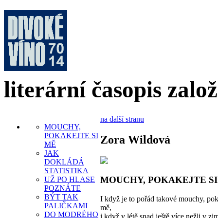
literární časopis zalo
na další stranu
MOUCHY,
POKAKEJTE SI
Zora Wildová
MĚ
JAK
DOKLÁDÁ
STATISTIKA
MOUCHY, POKAKEJTE SI
UŽ PO HLASE
POZNÁTE
BÝT TAK
I když je to pořád takové mouchy, pok
PALIČKAMI
mě,
DO MODRÉHO
i když v létě snad ještě více nežli v zi