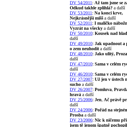
DV 54/2011
:
Až tam jsme se z
Odkud takhle zplihlá?
a další
DV 53/2011
:
Na konci krve,
Nejkrásnější mišš
a další
DV 52/2011
:
I maličko nábožn
Vyzrát na všecky
a další
DV 50/2010
:
Kousek nad hla
další
DV 49/2010
:
Jak upadnout a 
o zem neuhodit
a další
DV 48/2010
:
Jako ulitý, Proz
další
DV 47/2010
:
Sama v celém ry
další
DV 46/2010
:
Sama v celém ry
DV 27/2007
:
Už jen v ústech
sucho
a další
DV 26/2007
:
Pomluva
,
Pravda
hravá
a další
DV 25/2006
:
Jen
,
Ač právě pr
další
DV 24/2006
:
Pořád na stejné
Prosba
a další
DV 23/2006
:
Nic k ničemu př
jsem tě jenom špatně pochopi