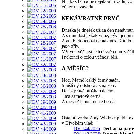
Nu, každý máme nějakou tu vadu, co 
vůbec na závadu.
NENÁVRATNĚ PRYČ
Dneska je dnešek už za den nenávratn
A s minulostí, však víme, bývá jenom 
A ani budoucnost nemá dnes už tu bu
jako dřív.
Vždyť i věčnost je teď svému nezačát
i nekonci o celou věčnost blíž.
A MĚSÍC?
Noc. Matně lesklý černý satén.
Spuštěný odshora až na zem.
Den s právě prošlým datem.
Tma sametově černá.
A měsíc? Daně mince berná.
Ostatní tvorba Zory Wildové publiko
v Divokém víně:
DV 144/2026
:
Dechárna par e
DV 143/2026
:
Stranou hlavní f