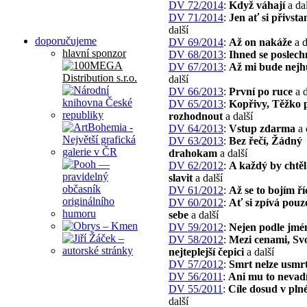
DV 72/2014
:
Když váhají
a dal
DV 71/2014
:
Jen ať si přivst
další
doporučujeme
DV 69/2014
:
Až on nakáže
a d
hlavní sponzor
DV 68/2013
:
Ihned se poslec
DV 67/2013
:
Až mi bude nejh
další
DV 66/2013
:
První po ruce
a d
DV 65/2013
:
Kopřivy, Těžko 
rozhodnout
a další
DV 64/2013
:
Vstup zdarma
a 
DV 63/2013
:
Bez řečí, Žádný
drahokam
a další
DV 62/2012
:
A každý by chtěl
slavit
a další
DV 61/2012
:
Až se to bojím ří
DV 60/2012
:
Ať si zpívá pouz
sebe
a další
DV 59/2012
:
Nejen podle jmé
DV 58/2012
:
Mezi cenami, Svo
nejteplejší čepici
a další
DV 57/2012
:
Smrt nelze usmrt
DV 56/2011
:
Ani mu to nevad
DV 55/2011
:
Cíle dosud v plné
další