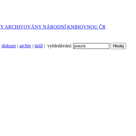
diskuze
|
archiv
|
tiráž
| vyhledávání: