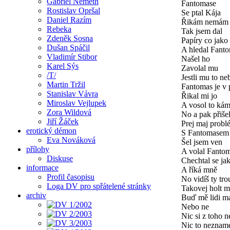
Gabriel Németh
Fantomase
Rostislav Opršal
Se ptal Kája
Daniel Razím
Řikám nemám
Rebeka
Tak jsem dal
Zdeněk Sosna
Papíry co jako 
Dušan Spáčil
A hledal Fant
Vladimír Stibor
Našel ho
Karel Sýs
Zavolal mu
/T/
Jestli mu to ne
Martin Tržil
Fantomas je v
Stanislav Vávra
Řikal mi jo
Miroslav Vejlupek
A vosol to ká
Zora Wildová
No a pak přiše
Jiří Žáček
Prej maj probl
erotický démon
S Fantomasem
Eva Nováková
Šel jsem ven
přílohy
A volal Fanto
Diskuse
Chechtal se jak
informace
A říká mně
Profil časopisu
No vidíš ty tr
Loga DV pro spřátelené stránky
Takovej holt 
archiv
Buď mě lidi ma
Nebo ne
Nic si z toho n
Nic to neznam