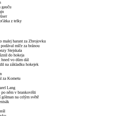
s
a gauču
ajn
růser
ťátka z telky
o malej harant za Zbrojovku
já podával míče za bránou
nzy Stejskala
áznil do hokeja
t hned vo dům dál
il na základku hokejek
an
al za Kometu
arel Lang
 po něm v brankovišti
í gólman na celým světě
enisák
rál
ovku