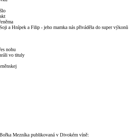
šlo
akt
řeněma
Soji a Hnípek a Filip - jeho mamka nás přiváděla do super výkonů
řes nohu
ráli vo tituly
brněnskej
a Bořka Mezníka publikovaná v Divokém víně: