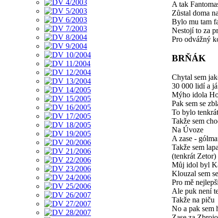
A tak Fantoma
Zůstal doma n
Bylo mu tam f
Nestojí to za p
Pro odvážný ko
BRŇÁK
Chytal sem jak
30 000 lidí a 
Mýho idola Ho
Pak sem se zbl
To bylo tenkrá
Takže sem chod
Na Úvoze
A zase - gólm
Takže sem lap
(tenkrát Zetor)
Můj idol byl K
Klouzal sem se
Pro mě nejlepš
Ale puk není t
Takže na piču
No a pak sem h
Zase za Zbroj