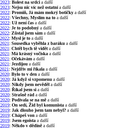
/2023
:
Bolest na srdci
a další
/2023
:
Nejsu nic víc než ostatní
a další
/2022
:
Promiň, Já mám mokrý botičky
a další
/2022
:
Všechny, Myslím na to
a další
/2022
:
Už není čas
a další
/2022
:
Je to podobný
a další
/2022
:
Zůstal jsem sám
a další
/2022
:
Mysl je to
a další
/2021
:
Sousedka vyběhla z baráku
a další
/2021
:
Chtěl bych tě vidět
a další
/2021
:
Má krásný vočiska
a další
/2021
:
Očekávám
a další
/2021
:
Jezdijou
a další
2021
:
Nejdřív mi říkala
a další
/2020
:
Bylo to v den
a další
/2020
:
Já když si vzpomenu
a další
/2020
:
Nikdy jsem nevěděl
a další
/2020
:
Říkal jsem si
a další
/2020
:
Strašně rád
a další
/2020
:
Podívala se na mě
a další
/2019
:
On sedí, Žid byl komunista
a další
/2019
:
Jak dlouho jsem tam nebyl?
a další
/2019
:
Chápeš von
a další
/2019
:
Jsem egoista
a další
/2019
:
Někdo v dědině
a další