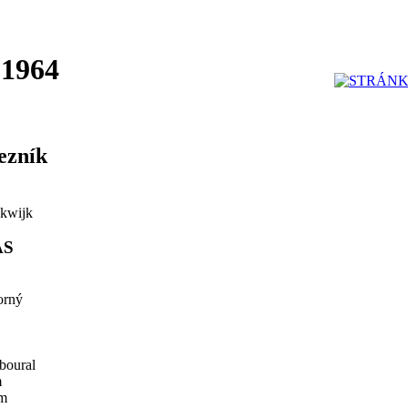
 1964
ezník
kwijk
AS
orný
boural
m
ám