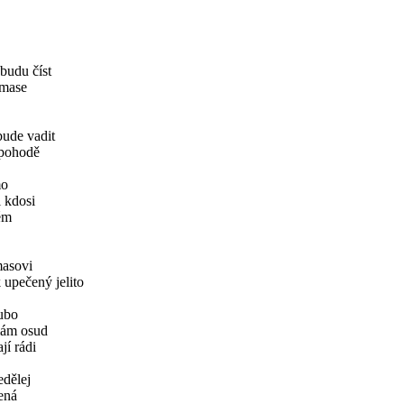
budu číst
omase
bude vadit
 pohodě
mo
l kdosi
ém
masovi
 upečený jelito
oubo
mám osud
jí rádi
edělej
ená