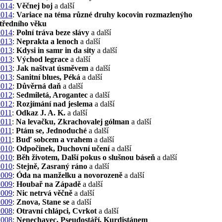
2014
:
Věčnej boj
a další
2014
:
Variace na téma různé druhy kocovin rozmazlenýho
středního věku
2014
:
Polní tráva beze slávy
a další
2013
:
Neprakta a lenoch
a další
2013
:
Kdysi in samr in da sity
a další
2013
:
Východ legrace
a další
2013
:
Jak naštvat úsměvem
a další
2013
:
Sanitní blues, Péká
a další
2012
:
Důvěrná daň
a další
2012
:
Sedmiletá, Arogantec
a další
2012
:
Rozjímání nad jeslema
a další
2011
:
Odkaz J. A. K.
a další
2011
:
Na levačku, Zkrachovalej gólman
a další
2011
:
Ptám se, Jednoduché
a další
2011
:
Buď sobcem a vrahem
a další
2010
:
Odpočinek, Duchovní učení
a další
2010
:
Běh životem, Další pokus o slušnou báseň
a další
2010
:
Stejně, Zasraný ráno
a další
2009
:
Óda na manželku a novorozeně
a další
2009
:
Houbař na Západě
a další
2009
:
Nic netrvá věčně
a další
2009
:
Znova, Stane se
a další
2008
:
Otravní chlápci, Cvrkot
a další
2008
:
Nenechavec, Pseudostáří, Kurdistánem