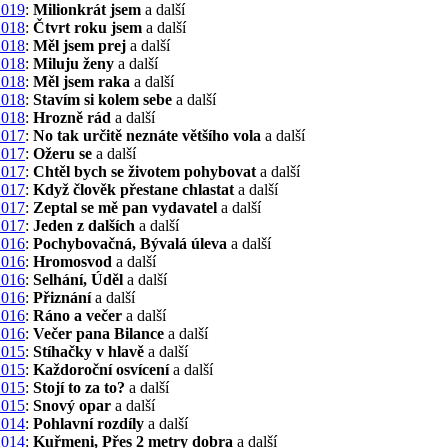
2019
:
Milionkrát jsem
a další
2018
:
Čtvrt roku jsem
a další
2018
:
Měl jsem prej
a další
2018
:
Miluju ženy
a další
2018
:
Měl jsem raka
a další
2018
:
Stavím si kolem sebe
a další
2018
:
Hrozně rád
a další
2017
:
No tak určitě neznáte většího vola
a další
2017
:
Ožeru se
a další
2017
:
Chtěl bych se životem pohybovat
a další
2017
:
Když člověk přestane chlastat
a další
2017
:
Zeptal se mě pan vydavatel
a další
2017
:
Jeden z dalších
a další
2016
:
Pochybovačná, Bývalá úleva
a další
2016
:
Hromosvod
a další
2016
:
Selhání, Úděl
a další
2016
:
Přiznání
a další
2016
:
Ráno a večer
a další
2016
:
Večer pana Bilance
a další
2015
:
Stíhačky v hlavě
a další
2015
:
Každoroční osvícení
a další
2015
:
Stojí to za to?
a další
2015
:
Snový opar
a další
2014
:
Pohlavní rozdíly
a další
2014
:
Kuřmeni, Přes 2 metry dobra
a další