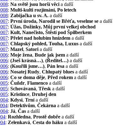
2008
:
Na světě jsou horší věci
a další
2008
:
Multi-kulti rozjímání, Po letech
2008
:
Zabijačka u sv. A.
a další
2007
:
První úroda, Narodil se Břéťa, veselme se
a další
2007
:
Úžas, Dožínky, Můj první velkej obchod
2007
:
Kult, Nanečisto, Štěstí pod Špilberkem
2007
:
Přelet nad holubím hnízdem
a další
2007
:
Chlapský pohled, Touha, Luxus
a další
2007
:
Mazel
,
Satori
a další
2006
:
Moje žena
,
Bude jak jsem
a další
2006
:
(Jseš krásná…)
,
(Ředitel…)
a další
2006
:
(Kouřili jsme…)
,
Pán lesa
a další
2006
:
Nosatej Rudy
,
Chlupatý blues
a další
2006
:
Co se doma děje
,
Před rokem
a další
2005
:
Čuňdr
,
Flamenco
a další
2005
:
Schovávaná
,
Třesk
a další
2005
:
Kristince
,
Druhej den
2004
:
Kdysi
,
Trní
a další
2004
:
Detektivům
,
Čekárna
a další
2004
:
Já
,
Čas
a další
004
:
Rozhledna
,
Prostě dobře
a další
004
:
Zelenkavá
,
Cesta do háku
a další