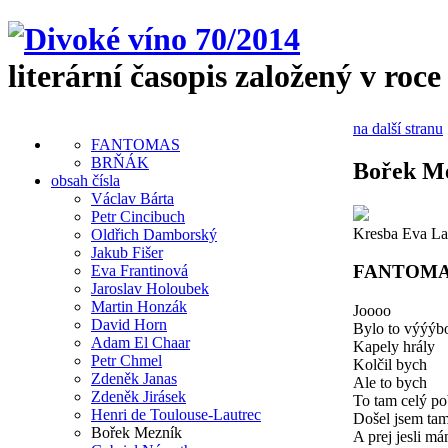
literární časopis založený v roce
na další stranu
FANTOMAS
BRŇÁK
Bořek M
obsah čísla
Václav Bárta
Petr Cincibuch
Kresba Eva La
Oldřich Damborský
Jakub Fišer
FANTOM
Eva Frantinová
Jaroslav Holoubek
Martin Honzák
Joooo
David Horn
Bylo to výýýb
Adam El Chaar
Kapely hrály
Petr Chmel
Kolčil bych
Zdeněk Janas
Ale to bych
Zdeněk Jirásek
To tam celý po
Henri de Toulouse-Lautrec
Došel jsem ta
Bořek Mezník
A prej jesli m