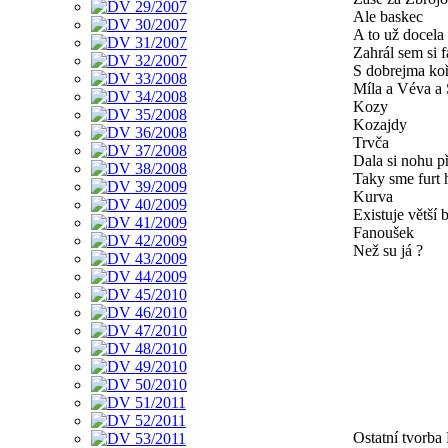
Ale baskec
A to už docela 
Zahrál sem si f
S dobrejma ko
Míla a Véva a 
Kozy
Kozajdy
Trvča
Dala si nohu p
Taky sme furt h
Kurva
Existuje větší 
Fanoušek
Než su já ?
Ostatní tvorb