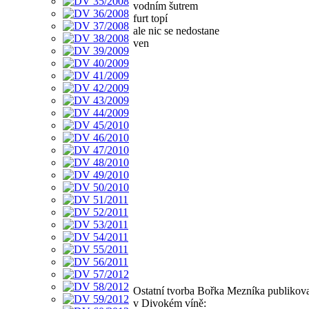
vodním šutrem
furt topí
ale nic se nedostane
ven
Ostatní tvorba Bořka Mezníka publikov
v Divokém víně: