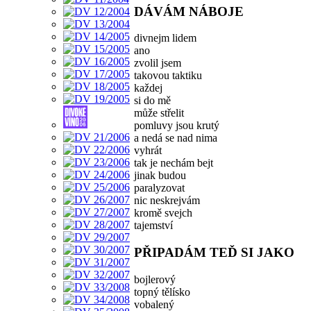
DÁVÁM NÁBOJE
divnejm lidem
ano
zvolil jsem
takovou taktiku
každej
si do mě
může střelit
pomluvy jsou krutý
a nedá se nad nima
vyhrát
tak je nechám bejt
jinak budou
paralyzovat
nic neskrejvám
kromě svejch
tajemství
PŘIPADÁM TEĎ SI JAKO
bojlerový
topný tělísko
vobalený