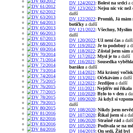
DV 124/2023
:
Bolest na srdci
a d
DV 123/2023
:
Nejsu nic víc než 
další
DV 122/2022
:
Promiň, Já mám
botičky
a další
DV 121/2022
:
Všechny, Myslím 
další
DV 120/2022
:
Už není čas
a dalš
DV 119/2022
:
Je to podobný
a d
DV 118/2022
:
Zůstal jsem sám
a
DV 117/2022
:
Mysl je to
a další
DV 116/2021
:
Sousedka vyběhla
baráku
a další
DV 114/2021
:
Má krásný vočis
DV 113/2021
:
Očekávám
a další
DV 112/2021
:
Jezdijou
a další
DV 111/2021
:
Nejdřív mi říkala
DV 110/2020
:
Bylo to v den
a da
DV 109/2020
:
Já když si vzpom
další
DV 108/2020
:
Nikdy jsem nevěd
DV 107/2020
:
Říkal jsem si
a dal
DV 106/2020
:
Strašně rád
a dalš
DV 105/2020
:
Podívala se na m
DV 104/2019
:
On sedí, Žid byl