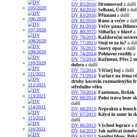
DV 85/2016
:
Hromosvod
a další
DV 84/2016
:
Selhání, Úděl
a dal
DV 83/2016
:
Přiznání
a další
DV 82/2016
:
Ráno a večer
a dalš
DV 81/2016
:
Večer pana Bilanc
DV 80/2015
:
Stíhačky v hlavě
a 
DV 79/2015
:
Každoroční osvíce
DV 77/2015
:
Stojí to za to?
a dal
DV 76/2015
:
Snový opar
a další
DV 74/2014
:
Pohlavní rozdíly
a 
DV 73/2014
:
Kuřmeni, Přes 2 m
dobra
a další
DV 72/2014
:
Věčnej boj
a další
DV 71/2014
:
Variace na téma r
druhy kocovin rozmazlenýho f
středního věku
DV 70/2014
:
Fantomas, Brňák
DV 69/2014
:
Polní tráva beze sl
další
DV 68/2013
:
Neprakta a lenoch
DV 67/2013
:
Kdysi in samr in da
další
DV 66/2013
:
Východ legrace
a d
DV 64/2013
:
Jak naštvat úsmě
DV 63/2013
:
Sanitní blues, Pék