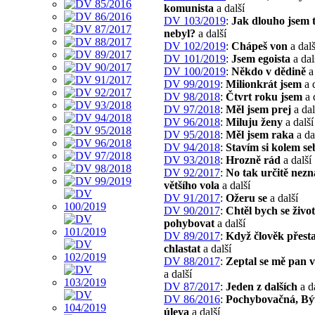
komunista
a další
DV 103/2019
:
Jak dlouho jsem 
nebyl?
a další
DV 102/2019
:
Chápeš von
a dalš
DV 101/2019
:
Jsem egoista
a dal
DV 100/2019
:
Někdo v dědině
a 
DV 99/2019
:
Milionkrát jsem
a d
DV 98/2018
:
Čtvrt roku jsem
a 
DV 97/2018
:
Měl jsem prej
a dal
DV 96/2018
:
Miluju ženy
a další
DV 95/2018
:
Měl jsem raka
a da
DV 94/2018
:
Stavím si kolem se
DV 93/2018
:
Hrozně rád
a další
DV 92/2017
:
No tak určitě nezn
většího vola
a další
DV 91/2017
:
Ožeru se
a další
DV 90/2017
:
Chtěl bych se živo
pohybovat
a další
DV 89/2017
:
Když člověk přest
chlastat
a další
DV 88/2017
:
Zeptal se mě pan 
a další
DV 87/2017
:
Jeden z dalších
a d
DV 86/2016
:
Pochybovačná, Bý
úleva
a další