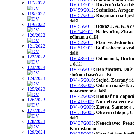
DV 61/2012
:
Důvěrná daň
a dal
DV 59/2012
:
Sedmiletá, Arogan
DV 57/2012
:
Rozjímání nad jes
další
DV 55/2011
:
Odkaz J. A. K.
a da
DV 54/2011
:
Na levačku, Zkrac
gólman
a další
DV 52/2011
:
Ptám se, Jednoduc
DV 51/2011
:
Buď sobcem a vr
další
DV 48/2010
:
Odpočinek, Ducho
a další
DV 46/2010
:
Běh životem, Další
slušnou báseň
a další
DV 45/2010
:
Stejně, Zasraný r
DV 43/2009
:
Óda na manželku 
novorozeně
a další
DV 42/2009
:
Houbař na Západ
DV 41/2009
:
Nic netrvá věčně
a 
DV 40/2009
:
Znova, Stane se
a d
DV 38/2008
:
Otravní chlápci, C
další
DV 37/2008
:
Nenechavec, Pseud
Kurdistánem
DV 35/2008
:
Na světě jsou horší