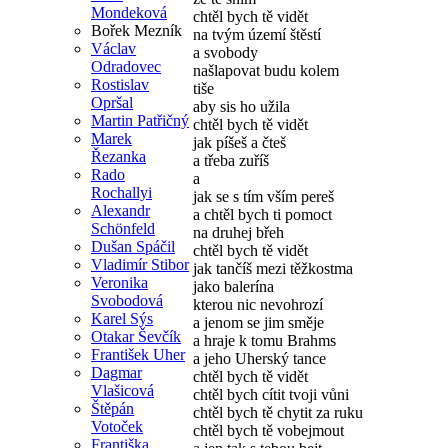
Mondeková
chtěl bych tě vidět
Bořek Mezník
na tvým území štěstí
Václav
a svobody
Odradovec
našlapovat budu kolem
Rostislav
tiše
Opršal
aby sis ho užila
Martin Patřičný
chtěl bych tě vidět
Marek
jak píšeš a čteš
Řezanka
a třeba zuříš
Rado
a
Rochallyi
jak se s tím vším pereš
Alexandr
a chtěl bych ti pomoct
Schönfeld
na druhej břeh
Dušan Spáčil
chtěl bych tě vidět
Vladimír Stibor
jak tančíš mezi těžkostma
Veronika
jako balerína
Svobodová
kterou nic nevohrozí
Karel Sýs
a jenom se jim směje
Otakar Ševčík
a hraje k tomu Brahms
František Uher
a jeho Uherský tance
Dagmar
chtěl bych tě vidět
Vlašicová
chtěl bych cítit tvoji vůni
Štěpán
chtěl bych tě chytit za ruku
Votoček
chtěl bych tě vobejmout
Františka