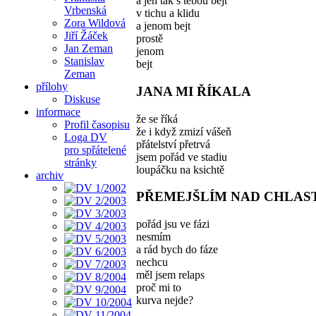
a jen tak s tebou bejt
Vrbenská
v tichu a klidu
Zora Wildová
a jenom bejt
Jiří Žáček
prostě
Jan Zeman
jenom
Stanislav
bejt
Zeman
přílohy
JANA MI ŘÍKALA
Diskuse
informace
že se říká
Profil časopisu
že i když zmizí vášeň
Loga DV
přátelství přetrvá
pro spřátelené
jsem pořád ve stadiu
stránky
loupáčku na ksichtě
archiv
PŘEMEJŠLÍM NAD CHLAS
pořád jsu ve fázi
nesmím
a rád bych do fáze
nechcu
měl jsem relaps
proč mi to
kurva nejde?