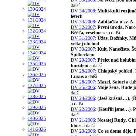
další
DV 34/2008
:
Multi-kulti rozjím
letech
DV 33/2008
:
Zabijačka u sv. A.
DV 32/2007
:
První úroda, Narod
Břéťa, veselme se
a další
DV 31/2007
:
Úžas, Dožínky, Mů
velkej obchod
DV 30/2007
:
Kult, Nanečisto, Št
Špilberkem
DV 29/2007
:
Přelet nad holubí
hnízdem
a další
DV 28/2007
:
Chlapský pohled, 
Luxus
a další
DV 26/2007
:
Mazel
,
Satori
a dal
DV 25/2006
:
Moje žena
,
Bude j
další
DV 24/2006
:
(Jseš krásná…)
,
(Ř
a další
DV 22/2006
:
(Kouřili jsme…)
,
P
další
DV 21/2006
:
Nosatej Rudy
,
Chl
blues
a další
DV 20/2006
:
Co se doma děje
,