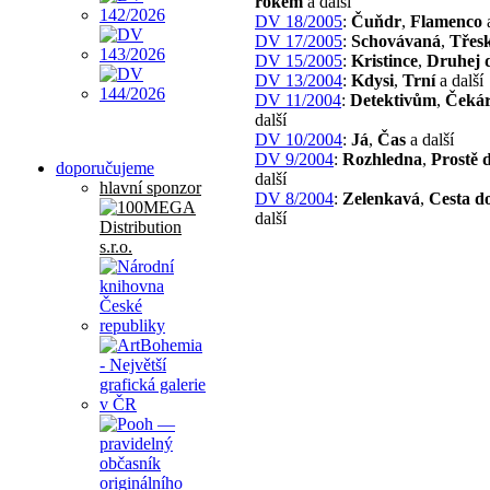
rokem
a další
DV 18/2005
:
Čuňdr
,
Flamenco
a
DV 17/2005
:
Schovávaná
,
Třes
DV 15/2005
:
Kristince
,
Druhej 
DV 13/2004
:
Kdysi
,
Trní
a další
DV 11/2004
:
Detektivům
,
Čeká
další
DV 10/2004
:
Já
,
Čas
a další
DV 9/2004
:
Rozhledna
,
Prostě 
doporučujeme
další
hlavní sponzor
DV 8/2004
:
Zelenkavá
,
Cesta d
další