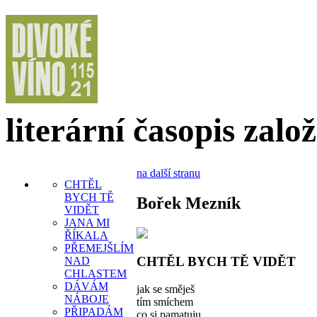
literární časopis zalo
na další stranu
CHTĚL
BYCH TĚ
Bořek Mezník
VIDĚT
JANA MI
ŘÍKALA
PŘEMEJŠLÍM
CHTĚL BYCH TĚ VIDĚT
NAD
CHLASTEM
DÁVÁM
jak se směješ
NÁBOJE
tím smíchem
PŘIPADÁM
co si pamatuju