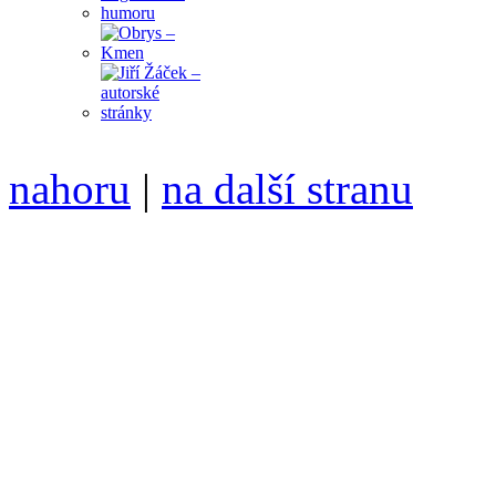
nahoru
|
na další stranu
Divoké víno 115/2021 vyšl
6099 /// samozvaný šéfreda
104 00 Praha 10, Hájek 88,
redakce@divokevino.cz
//
///
příští číslo Divokého v