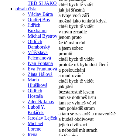
TEĎ SI JAKO
chtěl bych tě vidět
obsah čísla
jak jsi šťastná
Václav Bárta
a tvoje voči září
Ondřej Bos
možná jako tenkrát kdysi
Jidřich
chtěl bych tě vidět
Buxbaum
v mým zrcadle
Michal Bystrov
jenom proto
Oldřich
že tě mám rád
Damborský
a jsem sobec
Vítězslava
promiň
Felcmanová
chtěl bych tě vidět
Ivan Fontana
protože už bylo dost čtení
Eva Frantinová
a poslouchání
Zlata Hálová
a mudrování
Marta
chtěl bych tě vidět
Hlušíková
jak jdeš
Oldřich
bezstarostně lesem
Hostaša
tam se dotkneš listu
Zdeněk Janas
tam se vyhneš větvi
Luboš Y.
tam pohladíš strom
Koláček
a tam se zastavíš u mraveniště
Jaroslav Lejček
a budeš obdivovat
Michael
jejich civilizaci
Lorenc
a nebudeš mít strach
Irena
že tě sním