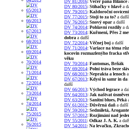
DV 81/2016
:
Večer pana Bilance
DV 80/2015
:
Stíhačky v hlavě
a da
DV 79/2015
:
Každoroční osvícení
DV 77/2015
:
Stojí to za to?
a další
DV 76/2015
:
Snový opar
a další
DV 74/2014
:
Pohlavní rozdíly
a da
DV 73/2014
:
Kuřmeni, Přes 2 me
dobra
a další
DV 72/2014
:
Věčnej boj
a další
DV 71/2014
:
Variace na téma rů
kocovin rozmazlenýho fracka stř
věku
DV 70/2014
:
Fantomas, Brňák
DV 69/2014
:
Polní tráva beze slá
DV 68/2013
:
Neprakta a lenoch
a
DV 67/2013
:
Kdysi in samr in da 
další
DV 66/2013
:
Východ legrace
a dal
DV 64/2013
:
Jak naštvat úsměv
DV 63/2013
:
Sanitní blues, Péká
a
DV 61/2012
:
Důvěrná daň
a další
DV 59/2012
:
Sedmiletá, Arogante
DV 57/2012
:
Rozjímání nad jesl
DV 55/2011
:
Odkaz J. A. K.
a dalš
DV 54/2011
:
Na levačku, Zkrach