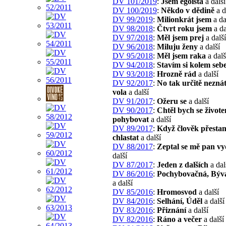
DV 101/2019
:
Jsem egoista
a další
DV 100/2019
:
Někdo v dědině
a d
DV 99/2019
:
Milionkrát jsem
a da
DV 98/2018
:
Čtvrt roku jsem
a da
DV 97/2018
:
Měl jsem prej
a další
DV 96/2018
:
Miluju ženy
a další
DV 95/2018
:
Měl jsem raka
a dalš
DV 94/2018
:
Stavím si kolem seb
DV 93/2018
:
Hrozně rád
a další
DV 92/2017
:
No tak určitě neznát
vola
a další
DV 91/2017
:
Ožeru se
a další
DV 90/2017
:
Chtěl bych se život
pohybovat
a další
DV 89/2017
:
Když člověk přesta
chlastat
a další
DV 88/2017
:
Zeptal se mě pan vy
další
DV 87/2017
:
Jeden z dalších
a dal
DV 86/2016
:
Pochybovačná, Býva
a další
DV 85/2016
:
Hromosvod
a další
DV 84/2016
:
Selhání, Úděl
a další
DV 83/2016
:
Přiznání
a další
DV 82/2016
:
Ráno a večer
a další