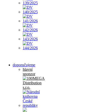
doporučujeme
hlavní
sponzor