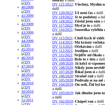
botičky
a další
DV 121/2022
:
Všechny, Myslím n
další
DV 120/2022
:
Už není čas
a další
DV 119/2022
:
Je to podobný
a dal
DV 118/2022
:
Zůstal jsem sám
a d
DV 117/2022
:
Mysl je to
a další
DV 116/2021
:
Sousedka vyběhla 
a další
DV 115/2021
:
Chtěl bych tě vidět
DV 114/2021
:
Má krásný vočiska
DV 113/2021
:
Očekávám
a další
DV 112/2021
:
Jezdijou
a další
DV 111/2021
:
Nejdřív mi říkala
a 
DV 110/2020
:
Bylo to v den
a dalš
DV 109/2020
:
Já když si vzpome
DV 108/2020
:
Nikdy jsem nevědě
DV 107/2020
:
Říkal jsem si
a dalš
DV 106/2020
:
Strašně rád
a další
DV 105/2020
:
Podívala se na mě
a
DV 104/2019
:
On sedí, Žid byl k
a další
DV 103/2019
:
Jak dlouho jsem t
a další
DV 102/2019
:
Chápeš von
a další