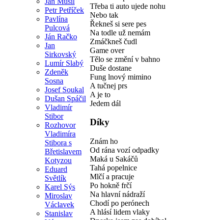
Jan Musil
Třeba ti auto ujede nohu
Petr Petříček
Nebo tak
Pavlína
Řekneš si sere pes
Pulcová
Na todle už nemám
Ján Račko
Zmáčkneš čudl
Jan
Game over
Sirkovský
Tělo se změní v bahno
Lumír Slabý
Duše dostane
Zdeněk
Fung lnový mimino
Sosna
A tučnej prs
Josef Soukal
A je to
Dušan Spáčil
Jedem dál
Vladimír
Stibor
Díky
Rozhovor
Vladimíra
Znám ho
Stibora s
Od rána vozí odpadky
Břetislavem
Maká u Sakáčů
Kotyzou
Tahá popelnice
Eduard
Mlčí a pracuje
Světlík
Po hokně frčí
Karel Sýs
Na hlavní nádraží
Miroslav
Chodí po perónech
Václavek
A hlásí lidem vlaky
Stanislav