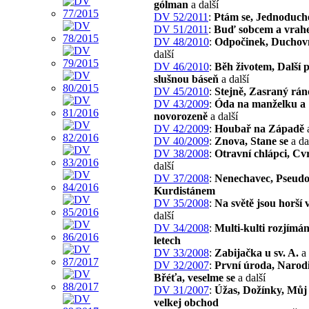
gólman
a další
DV 52/2011
:
Ptám se, Jednoduch
DV 51/2011
:
Buď sobcem a vrah
DV 48/2010
:
Odpočinek, Duchovn
další
DV 46/2010
:
Běh životem, Další 
slušnou báseň
a další
DV 45/2010
:
Stejně, Zasraný rán
DV 43/2009
:
Óda na manželku a
novorozeně
a další
DV 42/2009
:
Houbař na Západě
a
DV 40/2009
:
Znova, Stane se
a da
DV 38/2008
:
Otravní chlápci, Cv
další
DV 37/2008
:
Nenechavec, Pseudos
Kurdistánem
DV 35/2008
:
Na světě jsou horší 
další
DV 34/2008
:
Multi-kulti rozjímán
letech
DV 33/2008
:
Zabijačka u sv. A.
a 
DV 32/2007
:
První úroda, Narodi
Břéťa, veselme se
a další
DV 31/2007
:
Úžas, Dožínky, Můj
velkej obchod