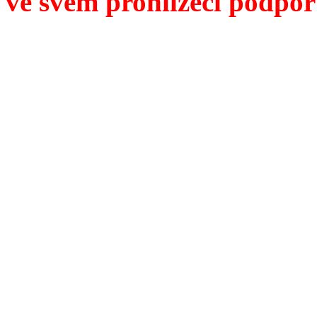
ve svém prohlížeči podpor