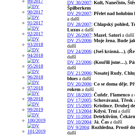
DV 30/2007
:
Kult, Nanečisto, Ště
Špilberkem
DV 29/2007
:
Přelet nad holubím
a další
DV 28/2007
:
Chlapský pohled, T
Luxus
a další
DV 26/2007
:
Mazel
,
Satori
a další
DV 25/2006
:
Moje žena
,
Bude ja
další
DV 24/2006
:
(Jseš krásná…)
,
(Ře
další
DV 22/2006
:
(Kouřili jsme…)
,
Pá
další
DV 21/2006
:
Nosatej Rudy
,
Chlu
blues
a další
DV 20/2006
:
Co se doma děje
,
Př
rokem
a další
DV 18/2005
:
Čuňdr
,
Flamenco
a 
DV 17/2005
:
Schovávaná
,
Třesk
a
DV 15/2005
:
Kristince
,
Druhej d
DV 13/2004
:
Kdysi
,
Trní
a další
DV 11/2004
:
Detektivům
,
Čekár
DV 10/2004
:
Já
,
Čas
a další
DV 9/2004
:
Rozhledna
,
Prostě d
další