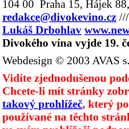
104 00 Praha 15, Hájek 88,
redakce@divokevino.cz
//
Lukáš Drbohlav
www.newm
Divokého vína vyjde 19. č
Webdesign © 2003 AVAS s.
Vidíte zjednodušenou pod
Chcete-li mít stránky zobr
takový prohlížeč
, který p
používané na těchto strán