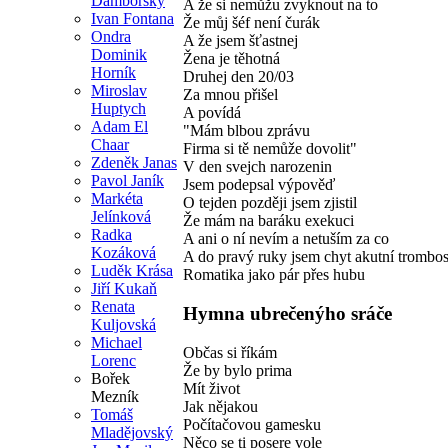
Damborský
A že si nemůžu zvyknout na to
Ivan Fontana
Že můj šéf není čurák
Ondra
A že jsem šťastnej
Dominik
Žena je těhotná
Horník
Druhej den 20/03
Miroslav
Za mnou přišel
Huptych
A povídá
Adam El
"Mám blbou zprávu
Chaar
Firma si tě nemůže dovolit"
Zdeněk Janas
V den svejch narozenin
Pavol Janík
Jsem podepsal výpověď
Markéta
O tejden později jsem zjistil
Jelínková
Že mám na baráku exekuci
Radka
A ani o ní nevím a netuším za co
Kozáková
A do pravý ruky jsem chyt akutní trombo
Luděk Krása
Romatika jako pár přes hubu
Jiří Kukaň
Renata
Hymna ubrečenýho sráče
Kuljovská
Michael
Občas si říkám
Lorenc
Že by bylo prima
Bořek
Mít život
Mezník
Jak nějakou
Tomáš
Počítačovou gamesku
Mladějovský
Něco se ti posere vole