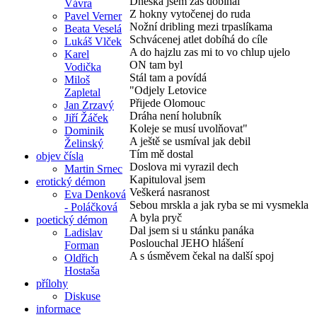
Dneska jsem zas dobíhal
Vávra
Z hokny vytočenej do ruda
Pavel Verner
Nožní dribling mezi trpaslíkama
Beata Veselá
Schvácenej atlet dobíhá do cíle
Lukáš Vlček
A do hajzlu zas mi to vo chlup ujelo
Karel
ON tam byl
Vodička
Stál tam a povídá
Miloš
"Odjely Letovice
Zapletal
Přijede Olomouc
Jan Zrzavý
Dráha není holubník
Jiří Žáček
Koleje se musí uvolňovat"
Dominik
A ještě se usmíval jak debil
Želinský
Tím mě dostal
objev čísla
Doslova mi vyrazil dech
Martin Srnec
Kapituloval jsem
erotický démon
Veškerá nasranost
Eva Denková
Sebou mrskla a jak ryba se mi vysmekla
- Poláčková
A byla pryč
poetický démon
Dal jsem si u stánku panáka
Ladislav
Poslouchal JEHO hlášení
Forman
A s úsměvem čekal na další spoj
Oldřich
Hostaša
přílohy
Diskuse
informace