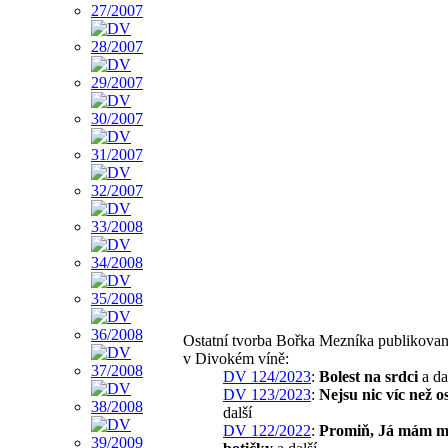
Ostatní tvorba Bořka Mezníka publikova
v Divokém víně:
DV 124/2023
:
Bolest na srdci
a da
DV 123/2023
:
Nejsu nic víc než o
další
DV 122/2022
:
Promiň, Já mám 