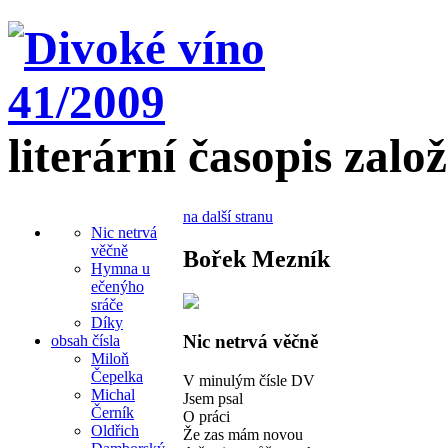
literární časopis zalo
na další stranu
Nic netrvá
věčně
Bořek Mezník
Hymna u
ečenýho
sráče
Díky
Nic netrvá věčně
obsah čísla
Miloň
Čepelka
V minulým čísle DV
Michal
Jsem psal
Černík
O práci
Oldřich
Že zas mám novou