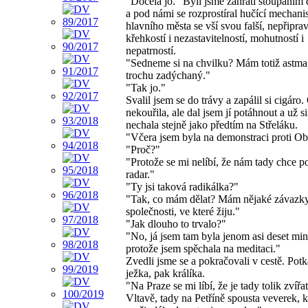
"Docela jo." Byli jsme zahřátí stoupáním
a pod námi se rozprostíral hučící mechan
hlavního města se vší svou falší, nepřiprav
křehkostí i nezastavitelností, mohutností i
nepatrností.
"Sedneme si na chvilku? Mám totiž astma
trochu zadýchaný."
"Tak jo."
Svalil jsem se do trávy a zapálil si cigáro
nekouřila, ale dal jsem jí potáhnout a už si
nechala stejně jako předtím na Střeláku.
"Včera jsem byla na demonstraci proti O
"Proč?"
"Protože se mi nelíbí, že nám tady chce po
radar."
"Ty jsi taková radikálka?"
"Tak, co mám dělat? Mám nějaké závazky
společnosti, ve které žiju."
"Jak dlouho to trvalo?"
"No, já jsem tam byla jenom asi deset min
protože jsem spěchala na meditaci."
Zvedli jsme se a pokračovali v cestě. Potk
ježka, pak králíka.
"Na Praze se mi líbí, že je tady tolik zvířat
Vltavě, tady na Petříně spousta veverek, k