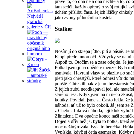
právě to, co ona ne a ona nechtěla to, co o
tam seděli každý opřený o svůj rotující sv
tichém příslibu času. Jejich lžičky cinkaly
jako zvony půlnočního kostela.
Stalker
Nosím jí do sklepa jídlo, pití a básně. Je b
Klopí přede mnou oči. Vždycky se na ni 
Aspoň to. Otočím se a zase odejdu. Je je
Potkal jsem ji na obědě v menze. Byla mil
usmívala. Havraní vlasy se plazily po sně
pleti jako chřestýši, které odnesl vítr do m
pouště. Chřestili pak v jejím bezstarostn
Z jejích zubů neodkapával jed, ale mateř
starého lesa. Když jsem na ni něco zkusil,
koutky. Povídali jsme si. Často řekla, že je
náhoda, ať už to bylo cokoli. Já jsem ze Z
z Chebu. Taková náhoda, její kluk vyhrál
Zlintalent. Dva opačné konce naší zemičk
Dojedla dřív než já, byla to holka, která se
moc nežinýrovala. Byla to herečka. Hrála
Vypískla, když si četla esemesku. Kdyby 