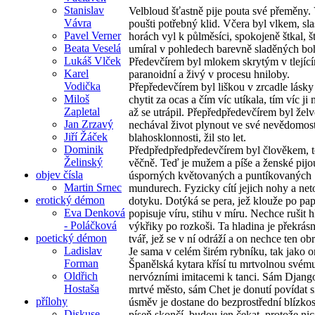
Stanislav
Velbloud šťastně pije pouta své přeměny.
Vávra
poušti potřebný klid. Včera byl vlkem, sla
Pavel Verner
horách vyl k půlměsíci, spokojeně štkal, š
Beata Veselá
umíral v pohledech barevně sladěných bo
Lukáš Vlček
Předevčírem byl mlokem skrytým v tlejícím
Karel
paranoidní a živý v procesu hniloby.
Vodička
Přepředevčírem byl liškou v zrcadle lásky a
Miloš
chytit za ocas a čím víc utíkala, tím víc ji 
Zapletal
až se utrápil. Přepředpředevčírem byl žel
Jan Zrzavý
nechával život plynout ve své nevědomost
Jiří Žáček
blahosklonnosti, žil sto let.
Dominik
Předpředpředpředevčírem byl člověkem, to
Želinský
věčně. Teď je mužem a píše a ženské pijo
objev čísla
úsporných květovaných a puntíkovaných
Martin Srnec
mundurech. Fyzicky cítí jejich nohy a net
erotický démon
dotyku. Dotýká se pera, jež klouže po pap
Eva Denková
popisuje víru, stihu v míru. Nechce rušit 
- Poláčková
výkřiky po rozkoši. Ta hladina je překrásn
poetický démon
tvář, jež se v ní odráží a on nechce ten obr
Ladislav
Je sama v celém širém rybníku, tak jako o
Forman
Španělská kytara křísí tu mrtvolnou svém
Oldřich
nervózními imitacemi k tanci. Sám Django
Hostaša
mrtvé město, sám Chet je donutí povídat s
přílohy
úsměv je dostane do bezprostřední blízkos
Diskuse
píseň skončí, budou jen čekat, protože nic