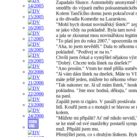
Zapadalo Slunce. Automobily anonymně 
smrděly do výparů mého poloastmatického
Kolem Tančícího domu jsem pokračoval 
a do divadla Komedie na Lazarskou.
"Mohl bych dostat novinářský lístek?" zep
se jako vždy na pokladně. Byla tam nová
a jala se zkoumat mou novinářskou legiti
"To platí jen do roku 2007," upozornila m
"Aha, to jsem nevěděl." Dala to někomu 
pokladně. "Podívej se na to."
Chvíli jsem čekal a vymýšlel nějakou vý
"Dobrý. Chcete teda lístek na dnešek?"
"Ano prosím." Vtom ke mně přišla usměv
"Já vám dám lístek na dnešek. Máte to VI
máte ještě jeden, můžete ho někomu věno
"Tak nakonec ne. Já už mám lístek," houk
pokladnu. "Jste moc hodná, děkuju," usmá
na paní.
Zapálil jsem si cigáro. V pasáži postávala
lidí. Kouřil jsem a s motající se hlavou se 
kolem.
"Můžete mi připálit? Ať mě nikdo nevidí,"
se ke mně od své manželky postarší symp
muž. Připálil jsem mu.
Přemýšlel jsem, co s druhým lístkem. Byl