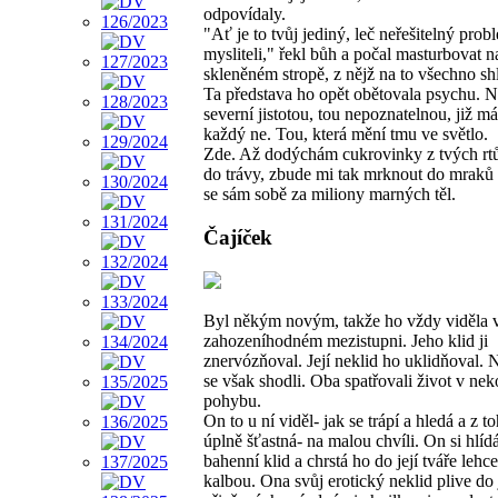
odpovídaly.
"Ať je to tvůj jediný, leč neřešitelný prob
mysliteli," řekl bůh a počal masturbovat n
skleněném stropě, z nějž na to všechno shl
Ta představa ho opět obětovala psychu. 
severní jistotou, tou nepoznatelnou, již m
každý ne. Tou, která mění tmu ve světlo.
Zde. Až dodýchám cukrovinky z tvých rt
do trávy, zbude mi tak mrknout do mraků 
se sám sobě za miliony marných těl.
Čajíček
Byl někým novým, takže ho vždy viděla 
zahozeníhodném mezistupni. Jeho klid ji
znervózňoval. Její neklid ho uklidňoval.
se však shodli. Oba spatřovali život v n
pohybu.
On to u ní viděl- jak se trápí a hledá a z to
úplně šťastná- na malou chvíli. On si hlíd
bahenní klid a chrstá ho do její tváře lehc
kalbou. Ona svůj erotický neklid plive do 