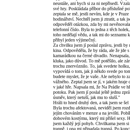
neustále, ani bych si za ni nepřisedl. Vza
své hry. Poskládala příbor do příslušné po
zeptala se mě, jestli nevím, kde je v Praze
hodinářství. Nechtěl jsem ji ztratit, a tak j
odpověděl otázkou, zda by mi nevěnovala
telefonní číslo. Byla to jedna z těch holek,
toho nedělají vědu, a tak mi do seznamu 
přibyl jeden výjimečný.
Za chvilku jsem jí poslal zprávu, jestli by
kina. Odpověděla, že by ráda, ale že jde s
kamarádkou na černé divadlo. Nenapsala,
kluka, jako důvod. To mě potěšilo, ale zá
trochu znervóznilo. To, jak svedete holku
vypovídá o tom, jak ji někdo svede po tom
budete myslet, že je vaše. Ale nebylo to z
vážného. Zeptal jsem se jí, v jakém hraje 
v jaké hře. Napsala mi, že Na Prádle ve h
potoku. Pak jsem jí poslal ještě jednu zprá
úsměv, který netuší, jak mu to sluší."
Hráli to hned druhý den, a tak jsem se šel
Byla trochu afektovaná, neviděl jsem rozd
jejím chováním v menze a na jevišti. Pobí
dobovém kostýmu, který mi přišel sexy. H
jsem každý její pohyb. Chvilkama jsem si
trapně, i ona mi připadala trapná. Po konc