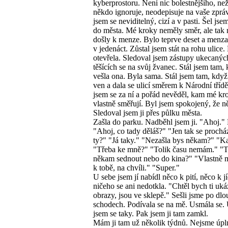
kyberprostoru. Není nic bolestnějšího, ne
někdo ignoruje, neodepisuje na vaše zpráv
jsem se neviditelný, cizí a v pasti. Šel js
do města. Mé kroky neměly směr, ale tak 
došly k menze. Bylo teprve deset a menza 
v jedenáct. Zůstal jsem stát na rohu ulice
otevřela. Sledoval jsem zástupy ukecanýc
těšících se na svůj žvanec. Stál jsem tam,
vešla ona. Byla sama. Stál jsem tam, když
ven a dala se ulicí směrem k Národní tříd
jsem se za ní a pořád nevěděl, kam mé kr
vlastně směřují. Byl jsem spokojený, že n
Sledoval jsem ji přes půlku města.
Zašla do parku. Nadběhl jsem ji. "Ahoj." 
"Ahoj, co tady děláš?" "Jen tak se prochá
ty?" "Já taky." "Nezašla bys někam?" "
"Třeba ke mně?" "Tolik času nemám." "T
někam sednout nebo do kina?" "Vlastně 
k tobě, na chvíli." "Super."
U sebe jsem jí nabídl něco k pití, něco k jí
ničeho se ani nedotkla. "Chtěl bych ti uká
obrazy, jsou ve sklepě." Sešli jsme po dl
schodech. Podívala se na mě. Usmála se.
jsem se taky. Pak jsem ji tam zamkl.
Mám ji tam už několik týdnů. Nejsme úpln