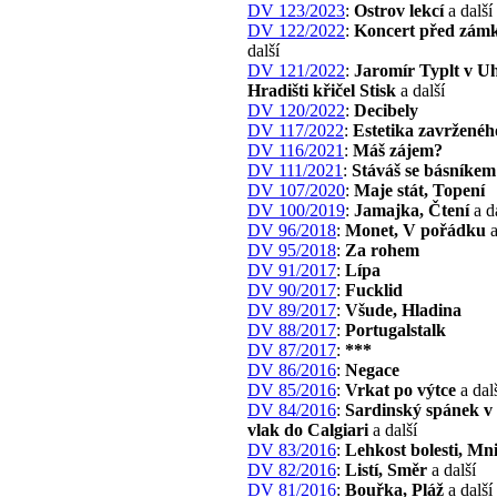
DV 123/2023
:
Ostrov lekcí
a další
DV 122/2022
:
Koncert před zám
další
DV 121/2022
:
Jaromír Typlt v U
Hradišti křičel Stisk
a další
DV 120/2022
:
Decibely
DV 117/2022
:
Estetika zavrženéh
DV 116/2021
:
Máš zájem?
DV 111/2021
:
Stáváš se básníkem
DV 107/2020
:
Maje stát, Topení
DV 100/2019
:
Jamajka, Čtení
a d
DV 96/2018
:
Monet, V pořádku
a
DV 95/2018
:
Za rohem
DV 91/2017
:
Lípa
DV 90/2017
:
Fucklid
DV 89/2017
:
Všude, Hladina
DV 88/2017
:
Portugalstalk
DV 87/2017
:
***
DV 86/2016
:
Negace
DV 85/2016
:
Vrkat po výtce
a dal
DV 84/2016
:
Sardinský spánek v 
vlak do Calgiari
a další
DV 83/2016
:
Lehkost bolesti, Mn
DV 82/2016
:
Listí, Směr
a další
DV 81/2016
:
Bouřka, Pláž
a další