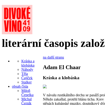
literární časopis zalo
na další stranu
Kráska a
klobáska
Adam El Chaar
Náhody
Těla
Kráska a klobáska
Čajíček
Stalker
obsah čísla
Miloň
Čepelka
V návalu rustikálního dechu se pasáží proh
Michal
Někdo zakašlal, protrhl blánu ticha. Krev 
Černík
stěnách kubánské muziky, doutníkový d