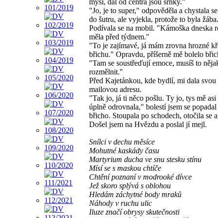
myši, dál od centra jsou srnky."
"Jo, je to super," odpověděla a chystala s
do šutru, ale vyjekla, protože to byla žába
Podívala se na mobil. "Kámoška dneska r
měla před týdnem."
"To je zajímavé, já mám zrovna hrozné kř
břichu." Opravdu, příšerně mě bolelo břic
"Tam se soustřeďují emoce, musíš to něja
rozmělnit."
Před Kajetánkou, kde bydlí, mi dala svou 
mailovou adresu.
"Tak jo, já ti něco pošlu. Ty jo, tys mě as
úplně odrovnala," bolestí jsem se popadal
břicho. Stoupala po schodech, otočila se 
Došel jsem na Hvězdu a poslal jí mejl.
Snílci v dechu měsíce
Mohutné kaskády času
Martyrium ducha ve snu stesku stínu
Mísí se s maskou chtíče
Chtění poznaní v modrooké dívce
Jež skoro splývá s oblohou
Hledám záchytné body mraků
Náhody v ruchu ulic
Iluze značí obrysy skutečnosti