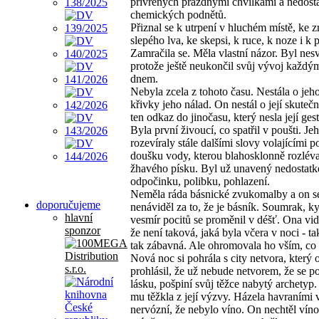
přivřených prázdnými chvilkami a nedos
chemických podnětů.
Přiznal se k utrpení v hluchém místě, ke 
slepého lva, ke skepsi, k ruce, k noze i k 
Zamračila se. Měla vlastní názor. Byl nesv
protože ještě neukončil svůj vývoj každý
dnem.
Nebyla zcela z tohoto času. Nestála o jeho
křivky jeho nálad. On nestál o její skutečn
ten odkaz do jinočasu, který nesla její gest
Byla první živoucí, co spatřil v poušti. Jeh
rozevíraly stále dalšími slovy volajícími p
doušku vody, kterou blahosklonně rozléva
žhavého písku. Byl už unavený nedostat
odpočinku, polibku, pohlazení.
Neměla ráda básnické zvukomalby a on s
doporučujeme
nenáviděl za to, že je básník. Soumrak, ky
hlavní
vesmír pocitů se proměnil v déšť. Ona vidě
sponzor
že není taková, jaká byla včera v noci - ta
tak zábavná. Ale ohromovala ho vším, co 
Nová noc si pohrála s city netvora, který 
prohlásil, že už nebude netvorem, že se p
lásku, pošpiní svůj těžce nabytý archetyp
mu těžkla z její výzvy. Házela havraními v
nervózní, že nebylo víno. On nechtěl víno