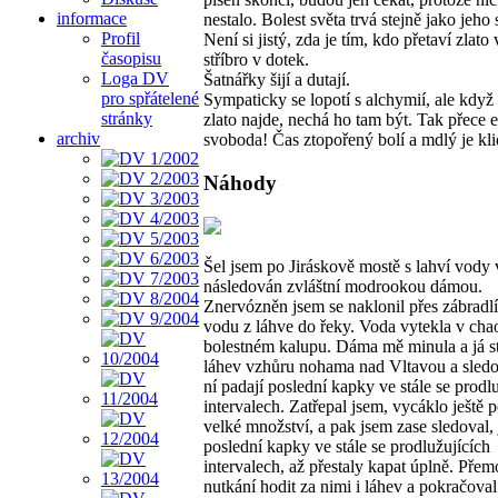
informace
nestalo. Bolest světa trvá stejně jako jeho 
Profil
Není si jistý, zda je tím, kdo přetaví zlato
časopisu
stříbro v dotek.
Loga DV
Šatnářky šijí a dutají.
pro spřátelené
Sympaticky se lopotí s alchymií, ale když
stránky
zlato najde, nechá ho tam být. Tak přece e
archiv
svoboda! Čas ztopořený bolí a mdlý je kl
Náhody
Šel jsem po Jiráskově mostě s lahví vody 
následován zvláštní modrookou dámou.
Znervózněn jsem se naklonil přes zábradlí 
vodu z láhve do řeky. Voda vytekla v cha
bolestném kalupu. Dáma mě minula a já st
láhev vzhůru nohama nad Vltavou a sledov
ní padají poslední kapky ve stále se prodl
intervalech. Zatřepal jsem, vycáklo ještě
velké množství, a pak jsem zase sledoval, 
poslední kapky ve stále se prodlužujících
intervalech, až přestaly kapat úplně. Přem
nutkání hodit za nimi i láhev a pokračoval