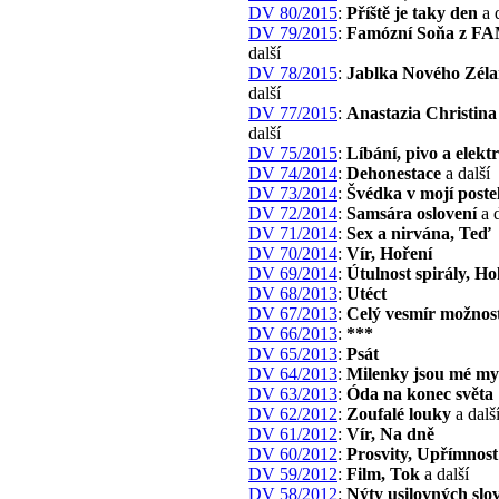
DV 80/2015
:
Příště je taky den
a d
DV 79/2015
:
Famózní Soňa z F
další
DV 78/2015
:
Jablka Nového Zél
další
DV 77/2015
:
Anastazia Christin
další
DV 75/2015
:
Líbání, pivo a elekt
DV 74/2014
:
Dehonestace
a další
DV 73/2014
:
Švédka v mojí postel
DV 72/2014
:
Samsára oslovení
a d
DV 71/2014
:
Sex a nirvána, Teď
DV 70/2014
:
Vír, Hoření
DV 69/2014
:
Útulnost spirály, Ho
DV 68/2013
:
Utéct
DV 67/2013
:
Celý vesmír možnost
DV 66/2013
:
***
DV 65/2013
:
Psát
DV 64/2013
:
Milenky jsou mé my
DV 63/2013
:
Óda na konec světa
DV 62/2012
:
Zoufalé louky
a dalš
DV 61/2012
:
Vír, Na dně
DV 60/2012
:
Prosvity, Upřímnost
DV 59/2012
:
Film, Tok
a další
DV 58/2012
:
Nýty usilovných slo