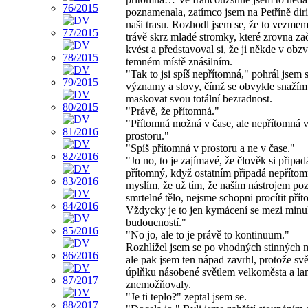
poznamenala, zatímco jsem na Petříně dir
naši trasu. Rozhodl jsem se, že to vezme
trávě skrz mladé stromky, které zrovna za
kvést a představoval si, že ji někde v obzv
temném místě znásilním.
"Tak to jsi spíš nepřítomná," pohrál jsem s
významy a slovy, čímž se obvykle snažím
maskovat svou totální bezradnost.
"Právě, že přítomná."
"Přítomná možná v čase, ale nepřítomná 
prostoru."
"Spíš přítomná v prostoru a ne v čase."
"Jo no, to je zajímavé, že člověk si připad
přítomný, když ostatním připadá nepřítomn
myslím, že už tím, že naším nástrojem poz
smrtelné tělo, nejsme schopni procítit přít
Vždycky je to jen kymácení se mezi minul
budoucností."
"No jo, ale to je právě to kontinuum."
Rozhlížel jsem se po vhodných stinných m
ale pak jsem ten nápad zavrhl, protože svě
úplňku násobené světlem velkoměsta a la
znemožňovaly.
"Je ti teplo?" zeptal jsem se.