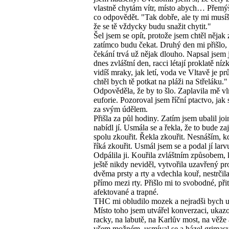
vlastně chytám vítr, místo abych… Přemýš
co odpovědět. "Tak dobře, ale ty mi musíš
že se tě vždycky budu snažit chytit."
Šel jsem se opít, protože jsem chtěl nějak 
zatímco budu čekat. Druhý den mi přišlo, 
čekání trvá už nějak dlouho. Napsal jsem j
dnes zvláštní den, racci létají proklatě níz
vidíš mraky, jak letí, voda ve Vltavě je pr
chtěl bych tě potkat na pláži na Střeláku."
Odpověděla, že by to šlo. Zaplavila mě v
euforie. Pozoroval jsem říční ptactvo, jak 
za svým údělem.
Přišla za půl hodiny. Zatím jsem ubalil joi
nabídl jí. Usmála se a řekla, že to bude za
spolu zkouřit. Řekla zkouřit. Nesnáším, 
říká zkouřit. Usmál jsem se a podal jí larv
Odpálila ji. Kouřila zvláštním způsobem, 
ještě nikdy neviděl, vytvořila uzavřený pr
dvěma prsty a rty a vdechla kouř, nestrčila
přímo mezi rty. Přišlo mi to svobodné, přit
afektované a trapné.
THC mi obludilo mozek a nejradši bych u
Místo toho jsem utvářel konverzaci, ukaz
racky, na labutě, na Karlův most, na věže 
všem možném, usmíval se a házel grimasy