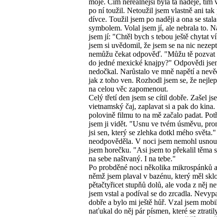
moje. Čím nereálnější byla ta naděje, tím 
po ní toužil. Netoužil jsem vlastně ani tak 
dívce. Toužil jsem po naději a ona se stala
symbolem. Volal jsem jí, ale nebrala to. N
jsem jí: "Chtěl bych s tebou ještě chytat ví
jsem si uvědomil, že jsem se na nic nezept
nemůžu čekat odpověď. "Můžu tě pozvat
do jedné mexické knajpy?" Odpovědi jse
nedočkal. Narůstalo ve mně napětí a nevě
jak z toho ven. Rozhodl jsem se, že nejle
na celou věc zapomenout.
Celý třetí den jsem se cítil dobře. Zašel j
vietnamský čaj, zaplavat si a pak do kina.
polovině filmu to na mě začalo padat. Pot
jsem ji vidět. "Usnu ve tvém úsměvu, pro
jsi sen, který se zlehka dotkl mého světa.
neodpověděla. V noci jsem nemohl usnou
jsem horečku. "Asi jsem to překalil těma 
na sebe naštvaný. I na tebe."
Po probděné noci několika mikrospánků a
němž jsem plaval v bazénu, který měl sklo
pětačtyřicet stupňů dolů, ale voda z něj ne
jsem vstal a podíval se do zrcadla. Nevyp
dobře a bylo mi ještě hůř. Vzal jsem mobi
naťukal do něj pár písmen, které se ztratil