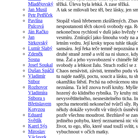
Mladějovský
těžká. Úleva byla lehká. A zase těžká.
Jan Musil
A tak se milovali bez těl, bez lásky, jen s
Petr Petříček
Pavlína
Stopáž vlasů hřebenem zkrášlených. Zba
Pulcová
nespoutanosti těch okovů svobody ega. Ro
Ján Račko
nekonečnou rychlostí v duši jako hvězdy 
Jan
vesmíru. Zmírající jako šmouha vody na a
Sirkovský
letním vedru. Její kroky tepou tuhle tikajíc
Lumír Slabý
samsáru. Její řeka teče temně nepoznána 
Zdeněk
druhé straně země a svítí na ni slunce, kdy
Sosna
tma. Žal a jeho vysvobození v chiméře ště
Josef Soukal
svobody a lehkost žalu. Strach rodící se 
Dušan Spáčil
Chaos nenávisti, závisti, temného pudu vla
Vladimír
tu najde naději, poctu, soucit a lásku, tu s
Stibor
okamžiku štěstí. Prchá na odvrácenou str
Rozhovor
neznáma. Ta lež znova tvoří kruhy. Myšle
Vladimíra
hozený do klidného rybníka. Ty kruhy mi
Stibora s
nevysvětlitelného, nesnesitelného ticha. I
Břetislavem
sprcha meteoritů nekonečné tvůrčí síly. R
Kotyzou
někdy dokáže vytvořit vír vilných úsměvů
Eduard
pozře všechnu moudrost. Bezhlavě se zan
Světlík
jediného pohybu, který neznamená nic víc
Karel Sýs
život, to ego, tělo, které snad touží svítit, 
Miroslav
vybuchnout v očích matky.
Václavek