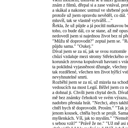
znám z filmů, dřepal si a zase vstával, pro
a skákal a nakonec ustrnul ve shrbené pol
protože už jsem opravdu nevěděl, co dál.
mluvíš, tak se vlastně vytváříš…"
Řekla, že už půjde a já pocítil nutkavou b
toho, co bude dál, co se stane, až mě opust
nedovedl jsem si najednou život bez ní pře
"Můžu tě doprovodit?" zeptal jsem se. "R
půjdu sama." "Oukej."
Díval jsem se za ní, jak se svou roztomil
chůzí vzdaluje mezi stromy Střeleckého o
korunách zrovna kopulovali havrani s vrá
ta poklidná vyjasněnost džungle, všechny 
tak rozdělené, všechen ten život hýřící vst
nevyhnutelné smrti.
Rozběhl jsem se za ní, už mizela na scho
vedoucích na most Legií. Běžel jsem co ne
a dohnal ji. Chvíli jsem chytal dech. Díval
mě bez známky čehokoli ve svém výrazu,
nadobro přestala hrát. "Nechci, abys takhl
chtěl bych tě doprovodit. Prosím." "Tak jo
jenom kousek, chtěla bych se projít. Sam
myšlenkách. Víš, jak to myslím." "Nemo
s sebou vzít?" "Právě že ne." "Už mě asi