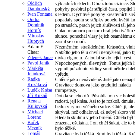
Oldřich
výkladních sklech. Obraz toho cizince. S
Damborský
pohyby posbíral pár střípků času, popíjel 
Ivan Fontana
s ledem. Dychtivé pohyby kreativních sle
Ondra
popadaly spolu se střípky popelu květů ja
Dominik
po stranách, prach jejich slušivosti tál jeh
Horník
Chlad mramoru prostoru bral jeho tvářím 
Miroslav
slunce, ponechal vlasy jejich osamělému 
Huptych
zasnil se o moři.
Adam El
Nezměrném, strašidelném. Krásném, vlni
Chaar
Nabídlo jeho tělu chvíli nemyšlení, jako 
Zdeněk Janas
dívka cigaretu. Zatoulal se do jejích cest.
Pavol Janík
Nepochopených, úlevných. Tonus jejích l
Markéta
vyplnil prázdnotu vidiny smrti někde dal
Jelínková
vpředu.
Radka
Chtěné jako nenáviděné. Jisté jako nenap
Kozáková
Gravitace domova jako gradující nálada
Luděk Krása
trumpetisty.
Jiří Kukaň
Dotkla se jeho rtů. Působila mu víc bolest
Renata
radosti, její krása. Asi to je rozkoš, dmula s
Kuljovská
bedra v rytmu věčného srdce. Chtěl ji, a
Michael
skrýval, než odhaloval, až nebyl skoro vid
Lorenc
Hledala skulinu v jeho brnění. Chtěla být 
Bořek
zrazena, ošukána. I on chtěl šukat, ale to 
Mezník
bylo těžké.
Tomáš
Gravitace byla těžká. Smrt byla těžká. Kr