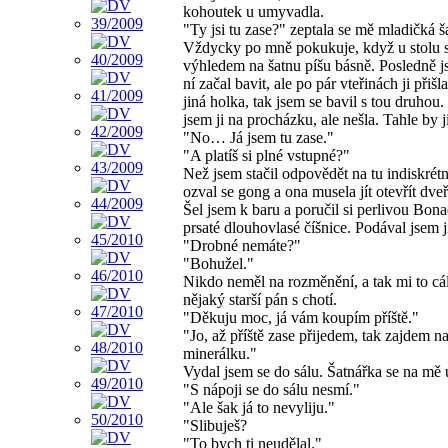
kohoutek u umyvadla.
"Ty jsi tu zase?" zeptala se mě mladičká š
Vždycky po mně pokukuje, když u stolu 
výhledem na šatnu píšu básně. Posledně j
ní začal bavit, ale po pár vteřinách ji přišl
jiná holka, tak jsem se bavil s tou druhou.
jsem ji na procházku, ale nešla. Tahle by ji
"No… Já jsem tu zase."
"A platíš si plné vstupné?"
Než jsem stačil odpovědět na tu indiskrétn
ozval se gong a ona musela jít otevřít dveř
Šel jsem k baru a poručil si perlivou Bon
prsaté dlouhovlasé číšnice. Podával jsem jí
"Drobné nemáte?"
"Bohužel."
Nikdo neměl na rozměnění, a tak mi to cá
nějaký starší pán s chotí.
"Děkuju moc, já vám koupím příště."
"Jo, až příště zase přijedem, tak zajdem n
minerálku."
Vydal jsem se do sálu. Šatnářka se na mě 
"S nápoji se do sálu nesmí."
"Ale šak já to nevyliju."
"Slibuješ?
"To bych ti neudělal."