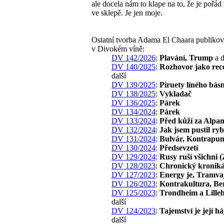
ale docela nám to klape na to, že je pořád
ve sklepě. Je jen moje.
Ostatní tvorba Adama El Chaara publiko
v Divokém víně:
DV 142/2026
:
Plavání, Trump
a d
DV 140/2025
:
Rozhovor jako rec
další
DV 139/2025
:
Piruety líného bás
DV 138/2025
:
Vykladač
DV 136/2025
:
Párek
DV 134/2024
:
Párek
DV 133/2024
:
Před kůží za Alpa
DV 132/2024
:
Jak jsem pustil ry
DV 131/2024
:
Bulvár, Kontrapun
DV 130/2024
:
Předsevzetí
DV 129/2024
:
Rusy ruší všichni (
DV 128/2023
:
Chronický kronik
DV 127/2023
:
Energy je, Tramva
DV 126/2023
:
Kontrakultura, Ber
DV 125/2023
:
Trondheim a Lill
další
DV 124/2023
:
Tajemství je její h
další