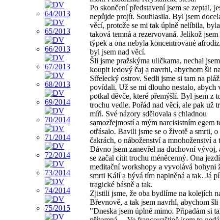
Po skončení představení jsem se zeptal, jes
nepůjde projít. Souhlasila. Byl jsem docel
věcí, protože se mi tak úplně nelíbila, byla
taková temná a rezervovaná. Jelikož jsem
týpek a ona nebyla koncentrované afrodi
byl jsem nad věcí.
Šli jsme pražskýma uličkama, nechal jsem 
koupit ledový čaj a navrhl, abychom šli n
Střelecký ostrov. Sedli jsme si tam na plá
povídali. Už se mi dlouho nestalo, abych 
potkal děvče, které přemýšlí. Byl jsem z 
trochu vedle. Pořád nad věcí, ale pak už t
míň. Své názory sdělovala s chladnou
samozřejmostí a mým narcisistním egem t
otřásalo. Bavili jsme se o životě a smrti, o
čakrách, o náboženství a mnohoženství a t
Dávno jsem zanevřel na duchovní vývoj, 
se začal cítit trochu méněcenný. Ona jezd
meditační workshopy a vyvolává bohyni ž
smrti Kálí a bývá tím naplněná a tak. Já p
tragické básně a tak.
Zjistili jsme, že oba bydlíme na kolejích n
Břevnově, a tak jsem navrhl, abychom šli
"Dneska jsem úplně mimo. Připadám si t
přítomná… Ve francouzštině jsem to nedá