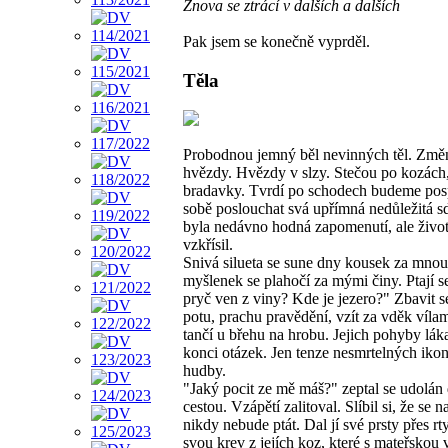
Znova se ztrácí v dalších a dalších
Pak jsem se konečně vyprděl.
Těla
Probodnou jemný běl nevinných těl. Změn
hvězdy. Hvězdy v slzy. Stečou po kozách,
bradavky. Tvrdí po schodech budeme posp
sobě poslouchat svá upřímná nedůležitá sd
byla nedávno hodná zapomenutí, ale život
vzkřísil.
Snivá silueta se sune dny kousek za mnou
myšlenek se plahočí za mými činy. Ptají s
pryč ven z viny? Kde je jezero?" Zbavit 
potu, prachu pravědění, vzít za vděk vílam
tančí u břehu na hrobu. Jejich pohyby láka
konci otázek. Jen tenze nesmrtelných ikon
hudby.
"Jaký pocit ze mě máš?" zeptal se udolán
cestou. Vzápětí zalitoval. Slíbil si, že se n
nikdy nebude ptát. Dal jí své prsty přes rty
svou krev z jejích koz, které s mateřskou v