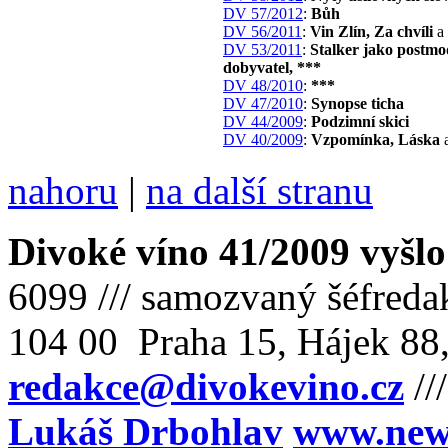
DV 57/2012
:
Bůh
DV 56/2011
:
Vin Zlín, Za chvíli
a 
DV 53/2011
:
Stalker jako postmo
dobyvatel, ***
DV 48/2010
:
***
DV 47/2010
:
Synopse ticha
DV 44/2009
:
Podzimní skici
DV 40/2009
:
Vzpomínka, Láska
a
nahoru
|
na další stranu
Divoké víno 41/2009 vyšlo
6099 /// samozvaný šéfreda
104 00 Praha 15, Hájek 88,
redakce@divokevino.cz
//
Lukáš Drbohlav
www.newm