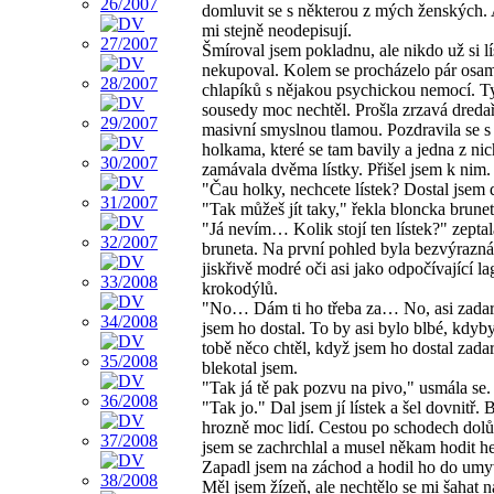
domluvit se s některou z mých ženských. 
mi stejně neodepisují.
Šmíroval jsem pokladnu, ale nikdo už si lí
nekupoval. Kolem se procházelo pár osa
chlapíků s nějakou psychickou nemocí. T
sousedy moc nechtěl. Prošla zrzavá dreda
masivní smyslnou tlamou. Pozdravila se 
holkama, které se tam bavily a jedna z nic
zamávala dvěma lístky. Přišel jsem k nim.
"Čau holky, nechcete lístek? Dostal jsem 
"Tak můžeš jít taky," řekla bloncka brunet
"Já nevím… Kolik stojí ten lístek?" zeptal
bruneta. Na první pohled byla bezvýrazná
jiskřivě modré oči asi jako odpočívající l
krokodýlů.
"No… Dám ti ho třeba za… No, asi zada
jsem ho dostal. To by asi bylo blbé, kdyb
tobě něco chtěl, když jsem ho dostal zada
blekotal jsem.
"Tak já tě pak pozvu na pivo," usmála se.
"Tak jo." Dal jsem jí lístek a šel dovnitř.
hrozně moc lidí. Cestou po schodech dolů
jsem se zachrchlal a musel někam hodit h
Zapadl jsem na záchod a hodil ho do umy
Měl jsem žízeň, ale nechtělo se mi šahat n