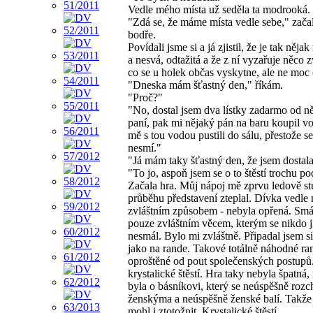
Vedle mého místa už seděla ta modrooká.
"Zdá se, že máme místa vedle sebe," zača
bodře.
Povídali jsme si a já zjistil, že je tak něja
a nesvá, odtažitá a že z ní vyzařuje něco z
co se u holek občas vyskytne, ale ne moc 
"Dneska mám šťastný den," říkám.
"Proč?"
"No, dostal jsem dva lístky zadarmo od n
paní, pak mi nějaký pán na baru koupil v
mě s tou vodou pustili do sálu, přestože se
nesmí."
"Já mám taky šťastný den, že jsem dostala 
"To jo, aspoň jsem se o to štěstí trochu pod
Začala hra. Můj nápoj mě zprvu ledově stu
průběhu představení zteplal. Dívka vedle
zvláštním způsobem - nebyla opřená. Smá
pouze zvláštním věcem, kterým se nikdo j
nesmál. Bylo mi zvláštně. Připadal jsem si
jako na rande. Takové totálně náhodné ra
oproštěné od pout společenských postupů.
krystalické štěstí. Hra taky nebyla špatná,
byla o básníkovi, který se neúspěšně rozc
ženskýma a neúspěšně ženské balí. Takže
mohl i ztotožnit. Krystalické štěstí.