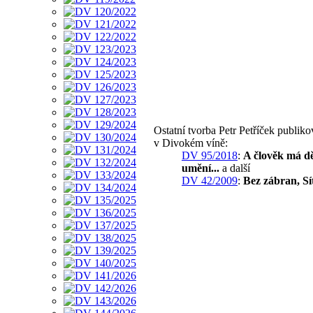
Ostatní tvorba Petr Petříček publik
v Divokém víně:
DV 95/2018
:
A člověk má dě
umění...
a další
DV 42/2009
:
Bez zábran, Sí