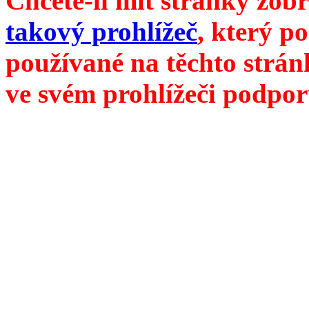
Chcete-li mít stránky zobr
takový prohlížeč
, který p
používané na těchto strán
ve svém prohlížeči podpor