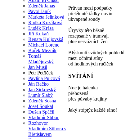
Adam El Chaar
Zdeněk Janas
Průvan mezi podpatky
Pavol Janík
přelétnuté řádky novin
Markéta Jelínková
ukvapené soudy
Radka Kozáková
Luděk Krása
Úryvky této básně
Jiří Kukaň
rozepsané v tramvaji
Renata Kuljovská
plné nervózních žen
Michael Lorenc
Bořek Mezník
Blýsknutí svůdných pohledů
Tomáš
mezi očními stíny
Mladějovský
od hodinových ručiček
Jan Musil
Petr Petříček
SVÍTÁNÍ
Pavlína Pulcová
Ján Račko
Noc je halenka
Jan Sirkovský
přehozená
Lumír Slabý
přes půvaby krajiny
Zdeněk Sosna
Josef Soukal
Jaký striptýz každé ráno!
Dušan Spáčil
Vladimír Stibor
Rozhovor
Vladimíra Stibora s
Břetislavem