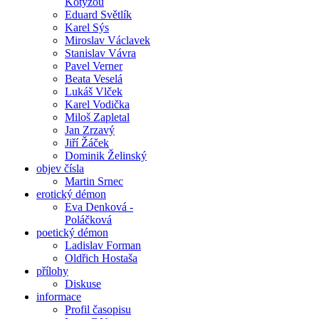
Kotyzou
Eduard Světlík
Karel Sýs
Miroslav Václavek
Stanislav Vávra
Pavel Verner
Beata Veselá
Lukáš Vlček
Karel Vodička
Miloš Zapletal
Jan Zrzavý
Jiří Žáček
Dominik Želinský
objev čísla
Martin Srnec
erotický démon
Eva Denková -
Poláčková
poetický démon
Ladislav Forman
Oldřich Hostaša
přílohy
Diskuse
informace
Profil časopisu