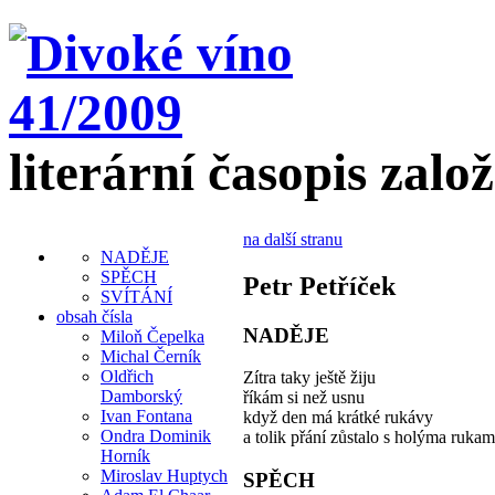
literární časopis zalo
na další stranu
NADĚJE
SPĚCH
Petr Petříček
SVÍTÁNÍ
obsah čísla
NADĚJE
Miloň Čepelka
Michal Černík
Oldřich
Zítra taky ještě žiju
Damborský
říkám si než usnu
Ivan Fontana
když den má krátké rukávy
Ondra Dominik
a tolik přání zůstalo s holýma ruka
Horník
Miroslav Huptych
SPĚCH