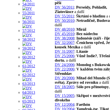
pěší
DV 56/2011
:
Perseidy, Pohladit,
Zlatovlásce
a další
DV 55/2011
:
Škrtání o hladinu
a d
DV 50/2010
:
Netradičně, Budova
další
DV 48/2010
:
Miráž
DV 45/2010
:
Bez nádechu
DV 38/2008
:
Indonésie (září - říj
DV 32/2007
:
Čenichem vpřed, Je
kousek Mexika
a další
DV 31/2007
:
Litanie
DV 25/2006
:
Vůně Indie?
,
Třešni
dortu.
a další
DV 24/2006
:
Monolog s Bukows
DV 22/2006
:
V každém tvém záh
Střemhlav
DV 20/2006
:
Mitad del Mundo (S
světa)
,
Zprávy od rovníku
a další
DV 18/2005
:
Sólo pro přímotopy
další
DV 15/2005
:
Skřípot v mezivrství
divokého
DV 12/2004
:
Faethón
DV 10/2004
:
Yamdrok-tse
,
Tikot