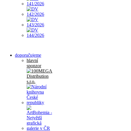
doporučujeme
hlavní
sponzor