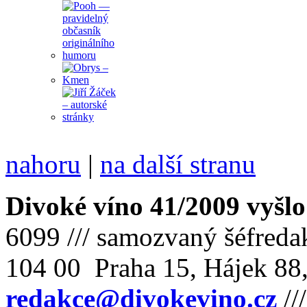
nahoru
|
na další stranu
Divoké víno 41/2009 vyšlo
6099 /// samozvaný šéfreda
104 00 Praha 15, Hájek 88,
redakce@divokevino.cz
//