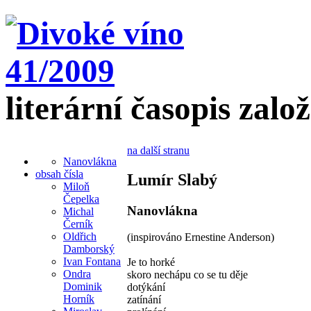
literární časopis zalo
na další stranu
Nanovlákna
obsah čísla
Lumír Slabý
Miloň
Čepelka
Nanovlákna
Michal
Černík
Oldřich
(inspirováno Ernestine Anderson)
Damborský
Ivan Fontana
Je to horké
Ondra
skoro nechápu co se tu děje
Dominik
dotýkání
Horník
zatínání