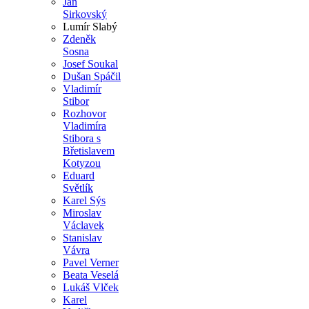
Jan
Sirkovský
Lumír Slabý
Zdeněk
Sosna
Josef Soukal
Dušan Spáčil
Vladimír
Stibor
Rozhovor
Vladimíra
Stibora s
Břetislavem
Kotyzou
Eduard
Světlík
Karel Sýs
Miroslav
Václavek
Stanislav
Vávra
Pavel Verner
Beata Veselá
Lukáš Vlček
Karel