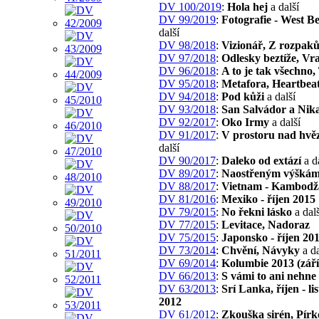
DV 100/2019
:
Hola hej
a další
DV 99/2019
:
Fotografie - West B
další
DV 98/2018
:
Vizionář, Z rozpak
DV 97/2018
:
Odlesky beztíže, Vr
DV 96/2018
:
A to je tak všechno,
DV 95/2018
:
Metafora, Heartbea
DV 94/2018
:
Pod kůži
a další
DV 93/2018
:
San Salvádor a Nik
DV 92/2017
:
Oko Irmy
a další
DV 91/2017
:
V prostoru nad hvě
další
DV 90/2017
:
Daleko od extází
a d
DV 89/2017
:
Naostřeným výšká
DV 88/2017
:
Vietnam - Kambodž
DV 81/2016
:
Mexiko - říjen 2015
DV 79/2015
:
No řekni lásko
a dalš
DV 77/2015
:
Levitace, Nadoraz
DV 75/2015
:
Japonsko - říjen 20
DV 73/2014
:
Chvění, Návyky
a da
DV 69/2014
:
Kolumbie 2013 (září 
DV 66/2013
:
S vámi to ani nehne
DV 63/2013
:
Srí Lanka, říjen - li
2012
DV 61/2012
:
Zkouška sirén, Pírk