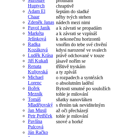
Miroslav
prolínání
Huptych
chraptivě
Adam El
šeptám do sladké
Chaar
něhy tvých stehen
Zdeněk Janas
nádech mezi nimi
Pavol Janík
a k závrati se propadám
Markéta
a k závrati se vzpínáš
Jelínková
k nekonečnu horizontů
Radka
vnořím do tebe své chvění
Kozáková
kdysi narozené ve svalech
Luděk Krása
právě odchované v touze
Jiří Kukaň
jásavě nořím se
Renata
tříštivě tryskám
Kuljovská
a ty zpíváš
Michael
o rozpadech a syntézách
Lorenc
o absolutním ladění
Bořek
Bytosti smutné po souložích
Mezník
tohle je milování
Tomáš
sňatky nanovláken
Mladějovský
s třením tak neviditelným
Jan Musil
až oči přecházejí
Petr Petříček
tohle je milování
Pavlína
snové a horké
Pulcová
Ján Račko