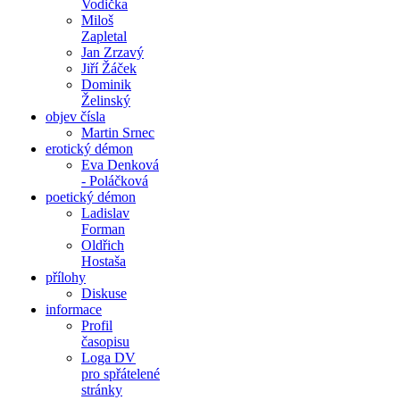
Vodička
Miloš
Zapletal
Jan Zrzavý
Jiří Žáček
Dominik
Želinský
objev čísla
Martin Srnec
erotický démon
Eva Denková
- Poláčková
poetický démon
Ladislav
Forman
Oldřich
Hostaša
přílohy
Diskuse
informace
Profil
časopisu
Loga DV
pro spřátelené
stránky