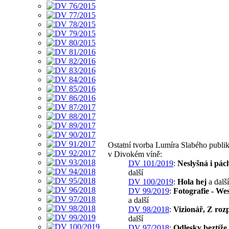
Ostatní tvorba Lumíra Slabého publi
v Divokém víně:
DV 101/2019
:
Neslyšná i pác
další
DV 100/2019
:
Hola hej
a další
DV 99/2019
:
Fotografie - We
a další
DV 98/2018
:
Vizionář, Z roz
další
DV 97/2018
:
Odlesky beztíže,