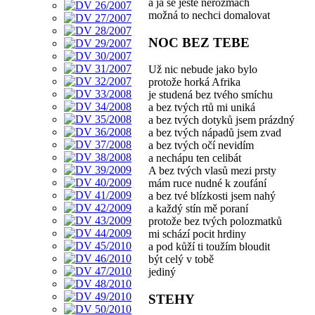
a já se ještě nerozmách
možná to nechci domalovat
NOC BEZ TEBE
Už nic nebude jako bylo
protože horká Afrika
je studená bez tvého smíchu
a bez tvých rtů mi uniká
a bez tvých dotyků jsem prázdný
a bez tvých nápadů jsem zvad
a bez tvých očí nevidím
a nechápu ten celibát
A bez tvých vlasů mezi prsty
mám ruce nudné k zoufání
a bez tvé blízkosti jsem nahý
a každý stín mě poraní
protože bez tvých polozmatků
mi schází pocit hrdiny
a pod kůží ti toužím bloudit
být celý v tobě
jediný
STEHY