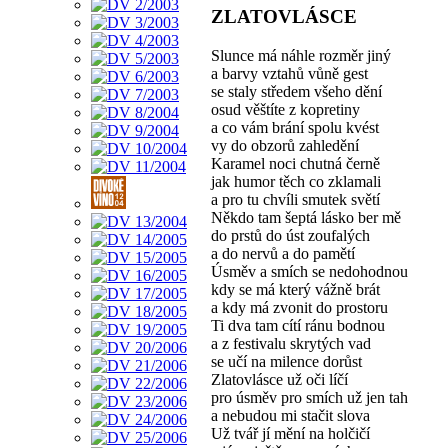
ZLATOVLÁSCE
Slunce má náhle rozměr jiný
a barvy vztahů vůně gest
se staly středem všeho dění
osud věštíte z kopretiny
a co vám brání spolu kvést
vy do obzorů zahledění
Karamel noci chutná černě
jak humor těch co zklamali
a pro tu chvíli smutek světí
Někdo tam šeptá lásko ber mě
do prstů do úst zoufalých
a do nervů a do pamětí
Úsměv a smích se nedohodnou
kdy se má který vážně brát
a kdy má zvonit do prostoru
Ti dva tam cítí ránu bodnou
a z festivalu skrytých vad
se učí na milence dorůst
Zlatovlásce už oči líčí
pro úsměv pro smích už jen tah
a nebudou mi stačit slova
Už tvář jí mění na holčičí