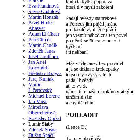
Francie
budu ta kytka popínavá
Eva Frantinová
která ti v mysli zakoření
Silvie Gadulová
Martin Honzák
Padají hvězdy startrekové
Pavel Hudec
a Perseus jim půjčil jméno
Ahasver
pro každé vyplněné přání
Adam El Chaar
jen vesmír náhod zná ten povel
Petr Chmel
po němž se řítí zapomenout
Martin Chudík
hýčkaní
Zdeněk Janas
i ti nelíbaní
Josef Jarolímek
Jan Ariel
Máš v těle tanec bez pravidel
Kocourek
a já se držím o krok zpátky
Břetislav Kotyza
to jsou ty zvyky satelitů
Juraj Kuniak
padají hvězdy
Martin
ať to vyjde
Ličartovský
nám a těm našim krokům vratkým
Michael Lorenc
tančím si sám
Jan Musil
a chybíš mi tu
Miroslava
Oberreiterová
POHLADIT
Rostislav Opršal
Lumír Slabý
(Lence D.)
Zdeněk Sosna
Dušan Spáčil
To mi v hlavě vězí