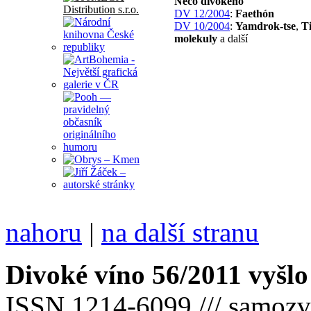
Něco divokého
DV 12/2004
:
Faethón
DV 10/2004
:
Yamdrok-tse
,
T
molekuly
a další
nahoru
|
na další stranu
Divoké víno 56/2011 vyšlo
ISSN 1214-6099 /// samozv