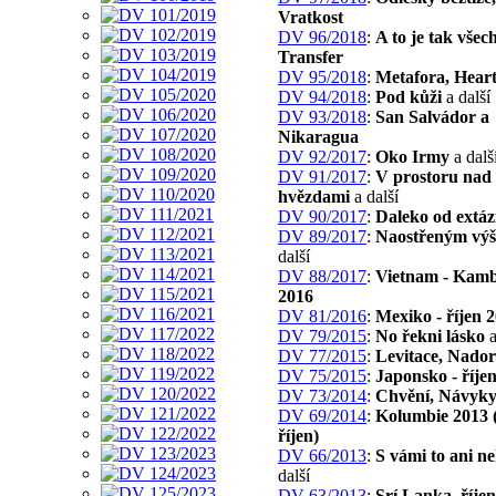
Vratkost
DV 96/2018
:
A to je tak všec
Transfer
DV 95/2018
:
Metafora, Hear
DV 94/2018
:
Pod kůži
a další
DV 93/2018
:
San Salvádor a
Nikaragua
DV 92/2017
:
Oko Irmy
a dalš
DV 91/2017
:
V prostoru nad
hvězdami
a další
DV 90/2017
:
Daleko od extáz
DV 89/2017
:
Naostřeným vý
další
DV 88/2017
:
Vietnam - Kam
2016
DV 81/2016
:
Mexiko - říjen 
DV 79/2015
:
No řekni lásko
a
DV 77/2015
:
Levitace, Nado
DV 75/2015
:
Japonsko - říje
DV 73/2014
:
Chvění, Návyk
DV 69/2014
:
Kolumbie 2013 (
říjen)
DV 66/2013
:
S vámi to ani n
další
DV 63/2013
:
Srí Lanka, říjen