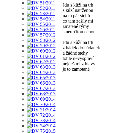
Jdu s kůží na trh
s kůží natrženou
na ní pár stehů
co tam zašily mi
zmatené rýmy
s neurčitou cenou
Jdu s kůží na trh
z hádek do hádanek
a žádné stehy
tohle nevyspraví
nejdeš mi z hlavy
je to zamotané