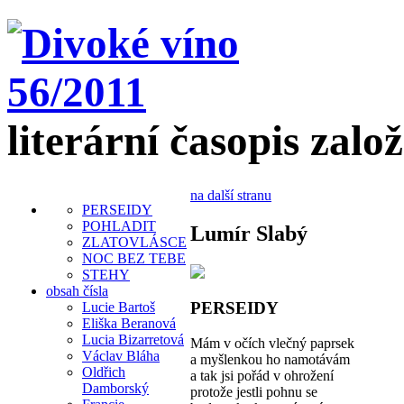
literární časopis zalo
na další stranu
PERSEIDY
POHLADIT
Lumír Slabý
ZLATOVLÁSCE
NOC BEZ TEBE
STEHY
obsah čísla
PERSEIDY
Lucie Bartoš
Eliška Beranová
Lucia Bizarretová
Mám v očích vlečný paprsek
Václav Bláha
a myšlenkou ho namotávám
Oldřich
a tak jsi pořád v ohrožení
Damborský
protože jestli pohnu se