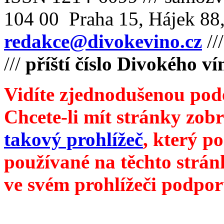
104 00 Praha 15, Hájek 88,
redakce@divokevino.cz
//
///
příští číslo Divokého v
Vidíte zjednodušenou pod
Chcete-li mít stránky zobr
takový prohlížeč
, který p
používané na těchto strán
ve svém prohlížeči podpor