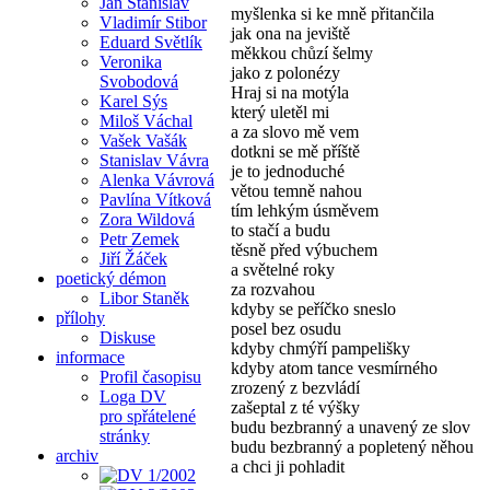
Jan Stanislav
myšlenka si ke mně přitančila
Vladimír Stibor
jak ona na jeviště
Eduard Světlík
měkkou chůzí šelmy
Veronika
jako z polonézy
Svobodová
Hraj si na motýla
Karel Sýs
který uletěl mi
Miloš Váchal
a za slovo mě vem
Vašek Vašák
dotkni se mě příště
Stanislav Vávra
je to jednoduché
Alenka Vávrová
větou temně nahou
Pavlína Vítková
tím lehkým úsměvem
Zora Wildová
to stačí a budu
Petr Zemek
těsně před výbuchem
Jiří Žáček
a světelné roky
poetický démon
za rozvahou
Libor Staněk
kdyby se peříčko sneslo
přílohy
posel bez osudu
Diskuse
kdyby chmýří pampelišky
informace
kdyby atom tance vesmírného
Profil časopisu
zrozený z bezvládí
Loga DV
zašeptal z té výšky
pro spřátelené
budu bezbranný a unavený ze slov
stránky
budu bezbranný a popletený něhou
archiv
a chci ji pohladit