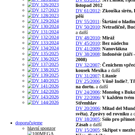
listopad 2012
DV 61/2012
:
Zkouška sirén, 
pěší
DV 55/2011
:
Škrtání o hladi
DV 50/2010
:
Netradičně, Bu
a další
DV 48/2010
:
Miráž
DV 45/2010
:
Bez nádechu
DV 41/2009
:
Nanovlákna
DV 38/2008
:
Indonésie (září -
2008)
DV 32/2007
:
Čenichem vpřed
kousek Mexika
a další
DV 31/2007
:
Litanie
DV 25/2006
:
Vůně Indie?
,
Tř
na dortu.
a další
DV 24/2006
:
Monolog s Buk
DV 22/2006
:
V každém tvém
Střemhlav
DV 20/2006
:
Mitad del Mund
světa)
,
Zprávy od rovníku
a d
DV 18/2005
:
Sólo pro přímo
doporučujeme
Zásah
a další
hlavní sponzor
DV 15/2005
:
Skřípot v mezivr