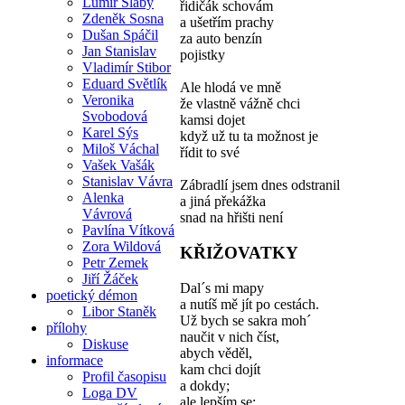
Lumír Slabý
řidičák schovám
Zdeněk Sosna
a ušetřím prachy
Dušan Spáčil
za auto benzín
Jan Stanislav
pojistky
Vladimír Stibor
Eduard Světlík
Ale hlodá ve mně
Veronika
že vlastně vážně chci
Svobodová
kamsi dojet
Karel Sýs
když už tu ta možnost je
Miloš Váchal
řídit to své
Vašek Vašák
Stanislav Vávra
Zábradlí jsem dnes odstranil
Alenka
a jiná překážka
Vávrová
snad na hřišti není
Pavlína Vítková
Zora Wildová
KŘIŽOVATKY
Petr Zemek
Jiří Žáček
Dal´s mi mapy
poetický démon
a nutíš mě jít po cestách.
Libor Staněk
Už bych se sakra moh´
přílohy
naučit v nich číst,
Diskuse
abych věděl,
informace
kam chci dojít
Profil časopisu
a dokdy;
Loga DV
ale lepším se: