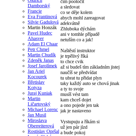
Oldřich
čím pootočit
Damborský
a sledovat
Francie
co se děje kolem
Eva Frantinová
abych mohl zareagovat
Silvie Gadulová
adekvátně
Martin Honzák
Zhluboka dýchám
Pavel Hudec
ani v tomhle případě
Ahasver
netuším co a jak!
Adam El Chaar
Petr Chmel
Naštěstí instruktor
Martin Chudík
je trpělivý říká
Zdeněk Janas
to chce cvik
Josef Jarolímek
až si budeš tím základním jistej
Jan Ariel
naučíš se předvídat
Kocourek
tu ubrat tu přidat plyn
Břetislav
taky každý auto se chová jinak
Kotyza
a ty to svoje
Juraj Kuniak
musíš vést tam
Martin
kam chceš dojet
Ličartovský
a ono pojede jen tak
Michael Lorenc
jak je nastaveno
Jan Musil
Miroslava
Vystupuju a říkám si
Oberreiterová
už jen pár jízd
Rostislav Opršal
a bude pokoj