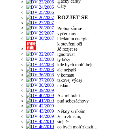
Háčky čárky
Čáry
ROZJET SE
Probouzím se
vyčerpaný
hledáním energie
k otevření očí
Jó rozjet se
ignorovat
ty běsy
kde bych moh´ bejt;
ale nejspíš
v komatu
takovej výdej
nedám
Asi mi brání
pud sebezáchovy
Někdy si říkám
že to zkusím;
stejně:
co bych moh´zkazit…