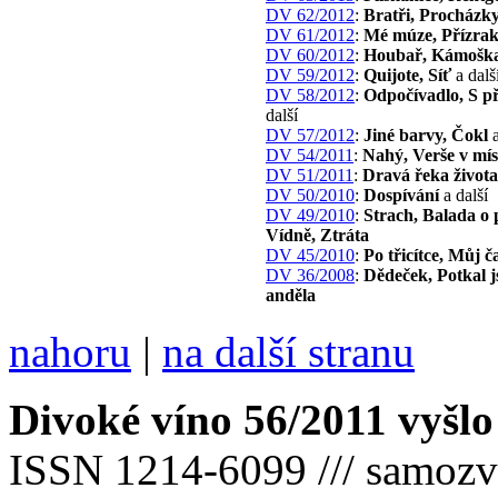
DV 62/2012
:
Bratři, Procházk
DV 61/2012
:
Mé múze, Přízra
DV 60/2012
:
Houbař, Kámošk
DV 59/2012
:
Quijote, Síť
a dalš
DV 58/2012
:
Odpočívadlo, S př
další
DV 57/2012
:
Jiné barvy, Čokl
a
DV 54/2011
:
Nahý, Verše v mís
DV 51/2011
:
Dravá řeka života,
DV 50/2010
:
Dospívání
a další
DV 49/2010
:
Strach, Balada o 
Vídně, Ztráta
DV 45/2010
:
Po třicítce, Můj č
DV 36/2008
:
Dědeček, Potkal 
anděla
nahoru
|
na další stranu
Divoké víno 56/2011 vyšlo
ISSN 1214-6099 /// samozv