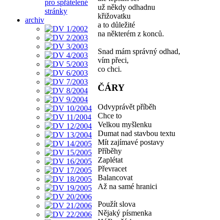
pro spřátelené
už někdy odhadnu
stránky
křižovatku
archiv
a to důležité
na některém z konců.
Snad mám správný odhad,
vím přeci,
co chci.
ČÁRY
Odvyprávět příběh
Chce to
Velkou myšlenku
Dumat nad stavbou textu
Mít zajímavé postavy
Příběhy
Zaplétat
Převracet
Balancovat
Až na samé hranici
Použít slova
Nějaký písmenka