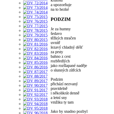
krutosti
a upozorňuje
na to hezké
PODZIM
Je za humny
šedavo
těžkých mračen
uvnitř
lezavý chladný déšť
za prsty
bahno z cest
rozbředlých
jako rozšlapané naděje
o slunných zítřcích
Podzim
přichází nezvaný
pravidelně
i několikrát denně
a letní sny
vmžiku ty tam
Jako by snadno pozbyl