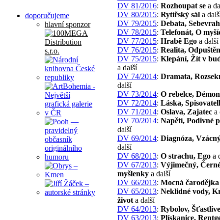
DV 81/2016
:
Rozhoupat se
a da
DV 80/2015
:
Rytířský sál
a dalš
doporučujeme
DV 79/2015
:
Debata, Sebevrah
hlavní sponzor
DV 78/2015
:
Telefonát, O myší
DV 77/2015
:
Hrabě Ego
a další
DV 76/2015
:
Realita, Odpuštěn
DV 75/2015
:
Klepání, Žít v bu
a další
DV 74/2014
:
Dramata, Rozsek
další
DV 73/2014
:
O rebelce, Démon
DV 72/2014
:
Láska, Spisovatel
DV 71/2014
:
Oslava, Zajatec
a 
DV 70/2014
:
Napětí, Podivné p
další
DV 69/2014
:
Diagnóza, Vzácný 
další
DV 68/2013
:
O strachu, Ego
a d
DV 67/2013
:
Výjimečný, Čern
myšlenky
a další
DV 66/2013
:
Mocná čarodějka
DV 65/2013
:
Neklidné vody, K
život
a další
DV 64/2013
:
Rybolov, Šťastliv
DV 63/2013
:
Plískanice, Rentg