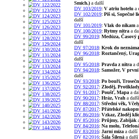
Smích.)
a další
DV 103/2019
:
V atriu hotelu
a 
DV 102/2019
:
Piš si, Sopečné l
další
DV 101/2019
:
Vlak do nikam
a
DV 100/2019
:
Rytmy nitra
a da
DV 99/2019
:
Medúza, Časový 
další
DV 97/2018
:
Krok do neznám
DV 96/2018
:
Roztančený, Ura
další
DV 95/2018
:
Pravda z nitra
a d
DV 94/2018
:
Samožer, V první
další
DV 93/2018
:
Po bouři, Trosečn
DV 92/2017
:
Zloděj, Protiklad
DV 91/2017
:
Poušť, Mapa
a dal
DV 90/2017
:
Hráz, Vrah
a další
DV 88/2017
:
Střední věk, Včel
DV 87/2017
:
Přátelské nakopn
DV 86/2016
:
Vzkaz, Zloděj kli
DV 85/2016
:
Průjmy, Zabiják
a
DV 84/2016
:
Na molu, Telefon
DV 83/2016
:
Jarní míza
a další
DV 82/2016
:
Šála Šílená
a další