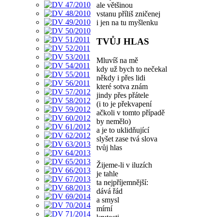
ale většinou
vstanu příliš zničenej
i jen na tu myšlenku
TVŮJ HLAS
Mluvíš na mě
kdy už bych to nečekal
někdy i přes lidi
které sotva znám
jindy přes přátele
(i to je překvapení
ačkoli v tomto případě
by nemělo)
a je to uklidňující
slyšet zase tvá slova
tvůj hlas
Žijeme-li v iluzích
je tahle
ta nejpříjemnější:
dává řád
a smysl
mírní