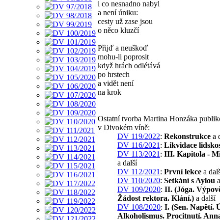
i co nesnadno nabyl
a není úniku:
cesty už zase jsou
o něco kluzčí
Přijď a neuškoď
mohu-li poprosit
když hrách odlétává
po hrstech
a vidět není
na krok
Ostatní tvorba Martina Honzáka publi
v Divokém víně:
DV 119/2022
:
Rekonstrukce
a d
DV 116/2021
:
Likvidace lidskos
DV 113/2021
:
III. Kapitola - M
a další
DV 112/2021
:
První lekce
a dalš
DV 110/2020
:
Setkání s Aylou
a
DV 109/2020
:
II. (Jóga. Výpov
Žádost rektora. Klání.)
a další
DV 108/2020
:
I. (Sen. Napětí. 
Alkoholismus. Procitnutí. Ann