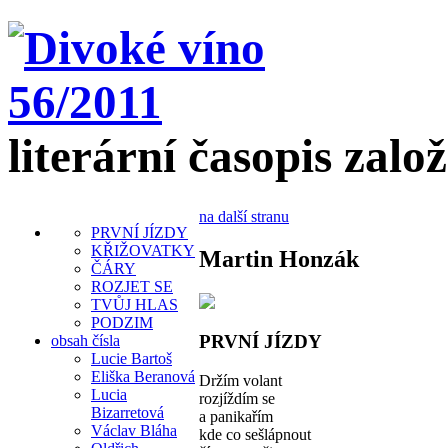
literární časopis zalo
na další stranu
PRVNÍ JÍZDY
KŘIŽOVATKY
Martin Honzák
ČÁRY
ROZJET SE
TVŮJ HLAS
PODZIM
PRVNÍ JÍZDY
obsah čísla
Lucie Bartoš
Eliška Beranová
Držím volant
Lucia
rozjíždím se
Bizarretová
a panikařím
Václav Bláha
kde co sešlápnout