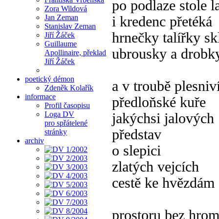
po podlaze stole l
Zora Wildová
Jan Zeman
i kredenc přetéká
Stanislav Zeman
hrnečky talířky s
Jiří Žáček
Guillaume
ubrousky a drobk
Apollinaire, překlad
Jiří Žáček
poetický démon
a v troubě plesniv
Zdeněk Kolařík
informace
předloňské kuře
Profil časopisu
Loga DV
jakýchsi jalových
pro spřátelené
představ
stránky
archiv
o slepici
zlatých vejcích
cestě ke hvězdám
prostoru bez hro