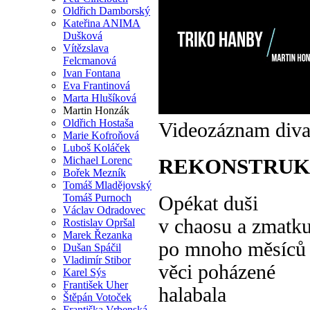
Oldřich Damborský
Kateřina ANIMA
Dušková
Vítězslava
Felcmanová
Ivan Fontana
Eva Frantinová
Marta Hlušíková
Martin Honzák
Oldřich Hostaša
Videozáznam divad
Marie Kofroňová
Luboš Koláček
Michael Lorenc
REKONSTRUK
Bořek Mezník
Tomáš Mladějovský
Tomáš Purnoch
Opékat duši
Václav Odradovec
v chaosu a zmatk
Rostislav Opršal
Marek Řezanka
po mnoho měsíců
Dušan Spáčil
Vladimír Stibor
věci poházené
Karel Sýs
František Uher
halabala
Štěpán Votoček
Františka Vrbenská