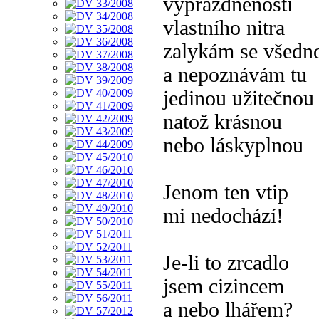
vyprázdněností
vlastního nitra
zalykám se všedno
a nepoznávám tu
jedinou užitečnou
natož krásnou
nebo láskyplnou
Jenom ten vtip
mi nedochází!
Je-li to zrcadlo
jsem cizincem
a nebo lhářem?