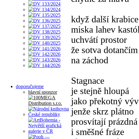
když další krabice
miska lahev kastó
uchvátí prostor
že sotva dotančím
na záchod
Stagnace
doporučujeme
je stejně hloupá
hlavní sponzor
jako překotný výv
jenže skrz plátno
prosvítají prázdná
i směšné fráze