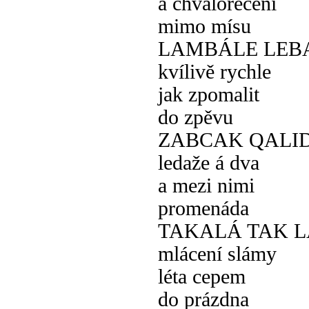
a chvalořečení
mimo mísu
LAMBÁLE LEB
kvílivě rychle
jak zpomalit
do zpěvu
ZABCAK QALI
ledaže á dva
a mezi nimi
promenáda
TAKALÁ TAK L
mlácení slámy
léta cepem
do prázdna