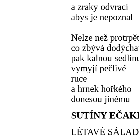
a zraky odvrací
abys je nepoznal
Nelze než protrpě
co zbývá dodýcha
pak kalnou sedlin
vymyjí pečlivé
ruce
a hrnek hořkého
donesou jinému
SUTÍNY EČAK
LÉTAVÉ SÁLAD