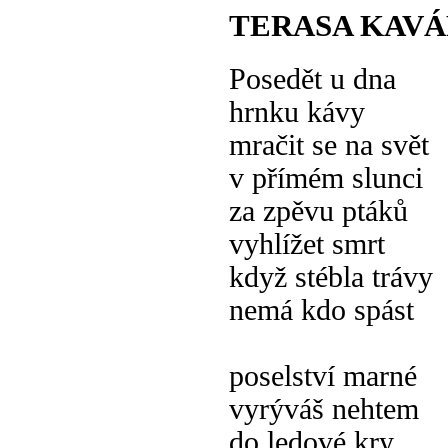
TERASA KAV
Posedět u dna
hrnku kávy
mračit se na svět
v přímém slunci
za zpěvu ptáků
vyhlížet smrt
když stébla trávy
nemá kdo spást
poselství marné
vyrýváš nehtem
do ledové kry