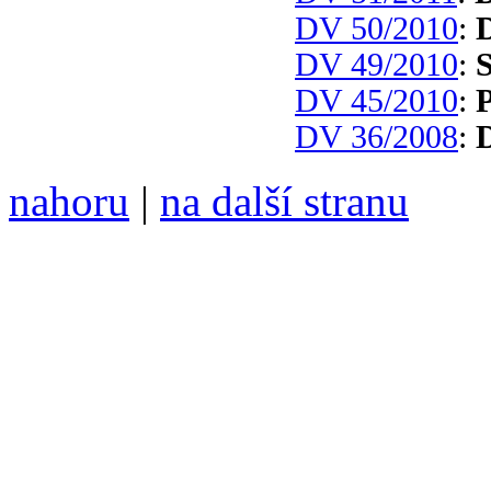
DV 50/2010
:
DV 49/2010
:
S
DV 45/2010
:
P
DV 36/2008
:
D
nahoru
|
na další stranu
Divoké víno 119/2022 vyšl
ISSN 1214-6099 ❖ samozva
104 00 Praha 10, Hájek 88
redakce@divokevino.cz
vyjde 19. července 2022