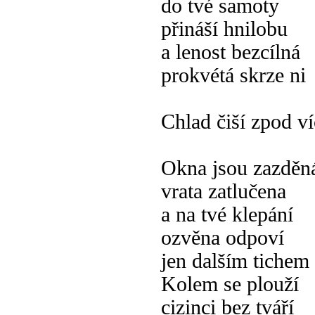
do tvé samoty
přináší hnilobu
a lenost bezcílná
prokvétá skrze ni
Chlad čiší zpod v
Okna jsou zazděn
vrata zatlučena
a na tvé klepání
ozvěna odpoví
jen dalším tichem
Kolem se plouží
cizinci bez tváří