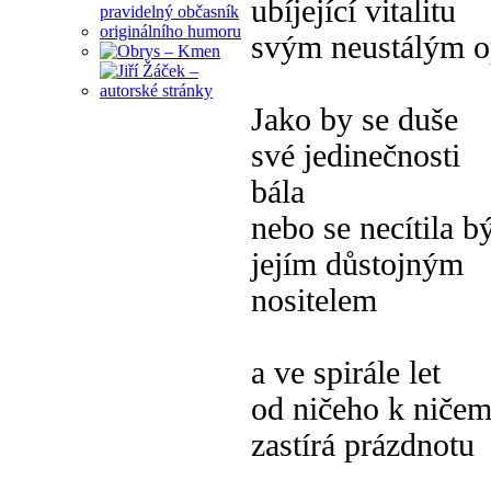
ubíjející vitalitu
svým neustálým 
Jako by se duše
své jedinečnosti
bála
nebo se necítila b
jejím důstojným
nositelem
a ve spirále let
od ničeho k niče
zastírá prázdnotu