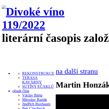
literární časopis zalo
na další stranu
REKONSTRUKCE
TERASA
KAVÁRNY
Martin Honzá
SUTÍNY EČAKLŮ
obsah čísla
Václav Bárta
Miroslav Barták
Jindřich Buxbaum
Petr Cincibuch