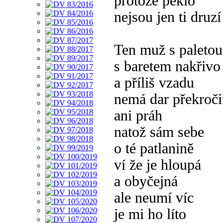
protože peklo
nejsou jen ti druzí
Ten muž s paletou
s baretem nakřivo
a příliš vzadu
nemá dar překroči
ani práh
natož sám sebe
o té patlanině
ví že je hloupá
a obyčejná
ale neumí víc
je mi ho líto