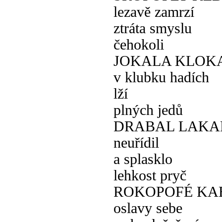
lezavě zamrzí
ztráta smyslu
čehokoli
JOKALA KLOK
v klubku hadích
lží
plných jedů
DRABAL LAKA
neuřídil
a splasklo
lehkost pryč
ROKOPOFÉ KA
oslavy sebe