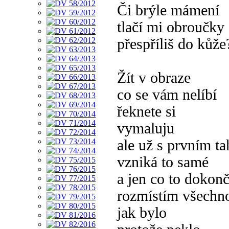
Či brýle mámení
tlačí mi obroučky
přespříliš do kůže
Žít v obraze
co se vám nelíbí
řeknete si
vymaluju
ale už s prvním t
vzniká to samé
a jen co to dokon
rozmístím všechn
jak bylo