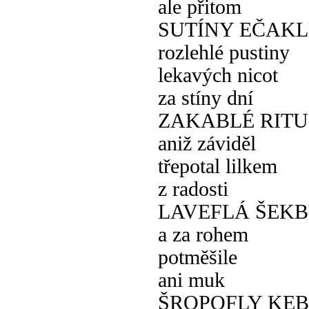
ale přitom
SUTÍNY EČAKL
rozlehlé pustiny
lekavých nicot
za stíny dní
ZAKABLÉ RITU
aniž záviděl
třepotal lilkem
z radosti
LAVEFLÁ ŠEKB
a za rohem
potměšile
ani muk
ŠROPOFLY KE