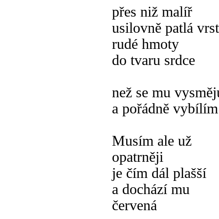
přes niž malíř
usilovně patlá vrs
rudé hmoty
do tvaru srdce
než se mu vysměj
a pořádně vybílím
Musím ale už
opatrněji
je čím dál plašší
a dochází mu
červená