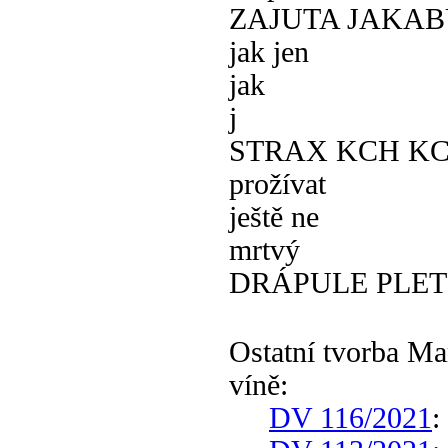
ZAJUTA JAKAB
jak jen
jak
j
STRAX KCH K
prožívat
ještě ne
mrtvý
DRÁPULE PLE
Ostatní tvorba M
víně:
DV 116/2021
: