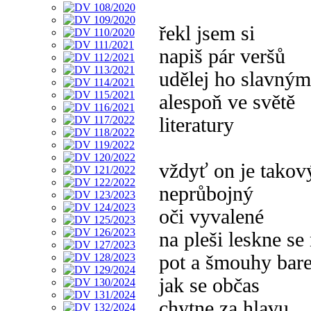
řekl jsem si
napiš pár veršů
udělej ho slavným
alespoň ve světě
literatury
vždyť on je takov
neprůbojný
oči vyvalené
na pleši leskne se
pot a šmouhy bar
jak se občas
chytne za hlavu