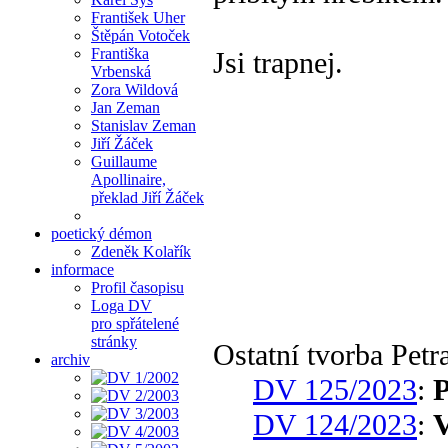
František Uher
Štěpán Votoček
Františka
Jsi trapnej.
Vrbenská
Zora Wildová
Jan Zeman
Stanislav Zeman
Jiří Žáček
Guillaume
Apollinaire,
překlad Jiří Žáček
poetický démon
Zdeněk Kolařík
informace
Profil časopisu
Loga DV
pro spřátelené
stránky
Ostatní tvorba Pet
archiv
DV 125/2023
:
P
DV 124/2023
:
V