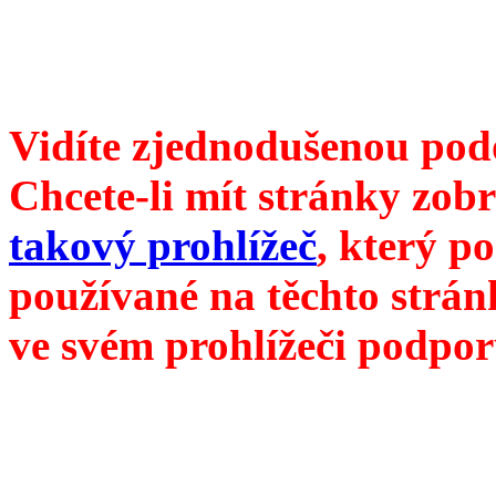
redakce@divokevino.cz
vyjde 19. července 2022
Vidíte zjednodušenou pod
Chcete-li mít stránky zobr
takový prohlížeč
, který p
používané na těchto strán
ve svém prohlížeči podpor