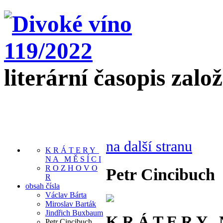
literární časopis zalo
na další stranu
K R Á T E R Y
N A M Ě S Í C I
R O Z H O V O
Petr Cincibuch
R
obsah čísla
Václav Bárta
Miroslav Barták
Jindřich Buxbaum
K R Á T E R Y 
Petr Cincibuch