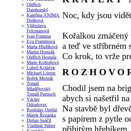
Oldřich
Damborský
Noc, kdy jsou vidět
Kateřina ANIMA
Dušková
Vítězslava
Felcmanová
Kořalkou zmáčený h
Ivan Fontana
Eva Frantinová
a teď ve stříbrném 
Marta Hlušíková
Martin Honzák
Co krok, to vrže pr
Oldřich Hostaša
Marie Kofroňová
Luboš Koláček
R O Z H O V O 
Michael Lorenc
Bořek Mezník
Tomáš
Chodil jsem na bri
Mladějovský
Tomáš Purnoch
abych si našetřil n
Václav
Odradovec
Na stavbě byl dřev
Rostislav Opršal
Marek Řezanka
s papírem z pytle 
Dušan Spáčil
Vladimír Stibor
přibitým hřebíkem.
Karel Sýs