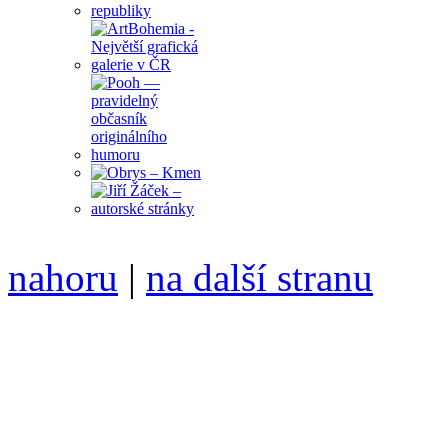
nahoru
|
na další stranu
Divoké víno 119/2022 vyšl
ISSN 1214-6099 ❖ samozva
104 00 Praha 10, Hájek 88