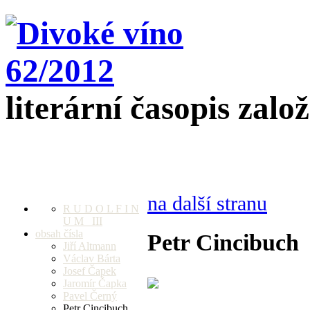
literární časopis zalo
na další stranu
R U D O L F I N
U M III
obsah čísla
Petr Cincibuch
Jiří Altmann
Václav Bárta
Josef Čapek
Jaromír Čapka
Pavel Černý
Petr Cincibuch