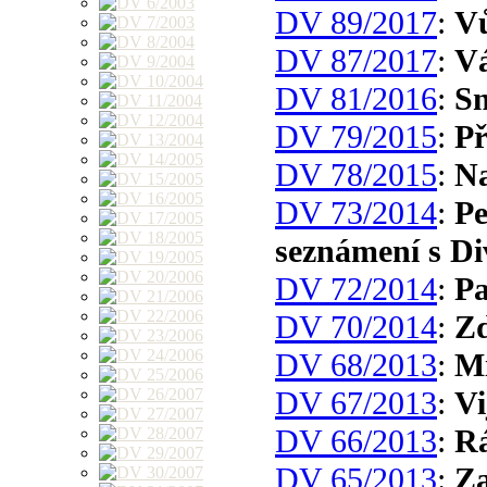
DV 89/2017
:
Vů
DV 87/2017
:
V
DV 81/2016
:
Sn
DV 79/2015
:
Př
DV 78/2015
:
Na
DV 73/2014
:
Pe
seznámení s D
DV 72/2014
:
Pa
DV 70/2014
:
Zd
DV 68/2013
:
Mi
DV 67/2013
:
Vi
DV 66/2013
:
R
DV 65/2013
:
Za