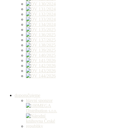
doporučujeme
hlavní sponzor