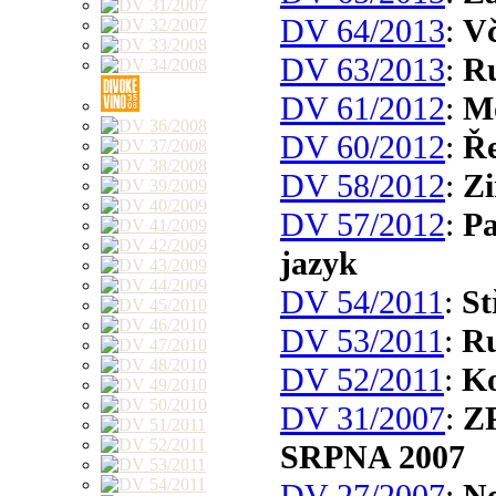
DV 64/2013
:
Vč
DV 63/2013
:
Ru
DV 61/2012
:
M
DV 60/2012
:
Ře
DV 58/2012
:
Zi
DV 57/2012
:
Pa
jazyk
DV 54/2011
:
St
DV 53/2011
:
Ru
DV 52/2011
:
Ko
DV 31/2007
:
Z
SRPNA 2007
DV 27/2007
:
N