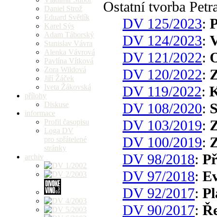
Ostatní tvorba Pet
Daniel Strož
Eduard Světlík
DV 125/2023
:
P
Karel Sýs
Adam Táborský
DV 124/2023
:
V
Stanislav Vávra
Alenka Vávrová
DV 121/2022
:
O
Pavlína Vítková
Zora Wildová
DV 120/2022
:
Z
Jiří Žáček
Iveta Žákovská
DV 119/2022
:
K
přílohy
Diskuse
DV 108/2020
:
informace
DV 103/2019
:
Z
Profil časopisu
Loga DV
DV 100/2019
:
Z
pro spřátelené
stránky
DV 98/2018
:
Př
archiv
DV 97/2018
:
E
DV 92/2017
:
Pl
DV 90/2017
:
Ře