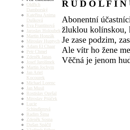
R U D O L F I N
Oldřich
Damborský
Kateřina Anima
Abonentní účastníc
Dušková
Eva Frantinová
žluklou kolínskou,
Jaroslav Holoubek
Martin Honzák
Je zase podzim, zase
Miroslav Huptych
Adam El Chaar
Ale vítr ho žene me
Petr Chmel
Zdeněk Janas
Věčná je jenom hu
Josef Jarolímek
Martin Jochym
Jan Ariel
Kocourek
Michael Lorenc
Jan Musil
Rostislav Opršal
Miroslav Pijáček
Lucie
Schindlerová
Radim Šima
Zdeněk Sosna
Dušan Spáčil
Vladimír Stibor