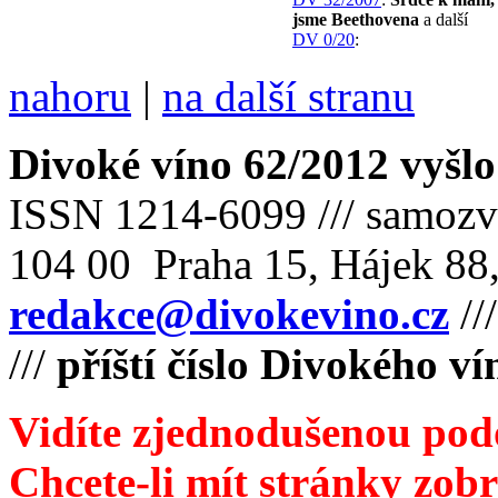
jsme Beethovena
a další
DV 0/20
:
nahoru
|
na další stranu
Divoké víno 62/2012 vyšlo
ISSN 1214-6099 /// samozv
104 00 Praha 15, Hájek 88,
redakce@divokevino.cz
//
///
příští číslo Divokého v
Vidíte zjednodušenou pod
Chcete-li mít stránky zobr