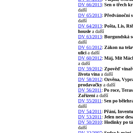
DV 66/2013
:
Sen o třech kr
další
DV 65/2013
:
Předvánoční s
další
DV 64/2013
:
Pošta, Lis, Rt
housle
a další
DV 63/2013
:
Burgundská s
další
DV 61/2012
:
Zákon na tela
ulici
a další
DV 60/2012
:
Máj, Mít Mác
a další
DV 59/2012
:
Zpověď vinař
života vína
a další
DV 58/2012
:
Ozvěna, Vypr
prodavačky
a další
DV 56/2011
:
Po roce, Teras
Zařízení
a další
DV 55/2011
:
Sen po bělehr
další
DV 54/2011
:
Přání, Invent
DV 53/2011
:
Jelen nese des
DV 50/2010
:
Hodinky po tá
další
DV 32/2007
:
Srdce k mání,