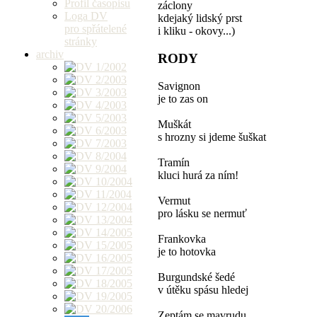
Profil časopisu
záclony
Loga DV
kdejaký lidský prst
pro spřátelené
i kliku - okovy...)
stránky
archiv
RODY
Savignon
je to zas on
Muškát
s hrozny si jdeme šuškat
Tramín
kluci hurá za ním!
Vermut
pro lásku se nermuť
Frankovka
je to hotovka
Burgundské šedé
v útěku spásu hledej
Zeptám se mavrudu