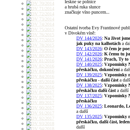
leskne se polnice
a hrubá ruka slunce
značkuje víno puncem...
Ostatní tvorba Evy Frantinové pub
v Divokém víně:
DV 144/2026
:
Na život jsm
jak puky na kalhotách
a dal
DV 143/2026
:
O čem je poe
DV 142/2026
:
K čemu tu j
DV 141/2026
:
Prach, Ty to 
DV 140/2025
:
Vzpomínky 
přeskáčku, dokončení
a dal
DV 139/2025
:
Vzpomínky 
přeskáčku - další část
a dalš
DV 138/2025
:
Vzpomínky 
přeskáčku další část
a další
DV 137/2025
:
Vzpomínky 
přeskáčku
DV 136/2025
:
Leonardo, L
a další
DV 135/2025
:
Vzpomínky 
přeskáčku, další část, lede
další