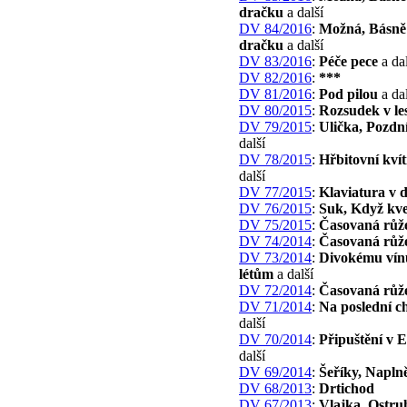
dračku
a další
DV 84/2016
:
Možná, Básně
dračku
a další
DV 83/2016
:
Péče pece
a dal
DV 82/2016
:
***
DV 81/2016
:
Pod pilou
a dal
DV 80/2015
:
Rozsudek v le
DV 79/2015
:
Ulička, Pozdn
další
DV 78/2015
:
Hřbitovní kvít
další
DV 77/2015
:
Klaviatura v 
DV 76/2015
:
Suk, Když kve
DV 75/2015
:
Časovaná růže 
DV 74/2014
:
Časovaná růže 
DV 73/2014
:
Divokému vín
létům
a další
DV 72/2014
:
Časovaná růž
DV 71/2014
:
Na poslední ch
další
DV 70/2014
:
Připuštění v 
další
DV 69/2014
:
Šeříky, Napln
DV 68/2013
:
Drtichod
DV 67/2013
:
Vlajka, Ostru