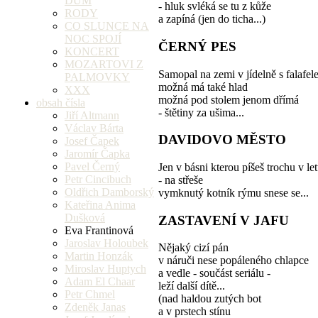
DŮM
- hluk svléká se tu z kůže
RODY
a zapíná (jen do ticha...)
CO SLUNCE NA
NOC SPOJÍ
ČERNÝ PES
KONCERT
MOZARTOVI Z
Samopal na zemi v jídelně s falafe
PALMOVKY
možná má také hlad
XXX
možná pod stolem jenom dřímá
obsah čísla
- štětiny za ušima...
Jiří Altmann
Václav Bárta
DAVIDOVO MĚSTO
Josef Čapek
Jaromír Čapka
Pavel Černý
Jen v básni kterou píšeš trochu v le
Petr Cincibuch
- na střeše
Oldřich Damborský
vymknutý kotník rýmu snese se...
Kateřina Anima
Dušková
ZASTAVENÍ V JAFU
Eva Frantinová
Jaroslav Holoubek
Nějaký cizí pán
Martin Honzák
v náruči nese popáleného chlapce
Miroslav Huptych
a vedle - součást seriálu -
Adam El Chaar
leží další dítě...
Petr Chmel
(nad haldou zutých bot
Zdeněk Janas
a v prstech stínu