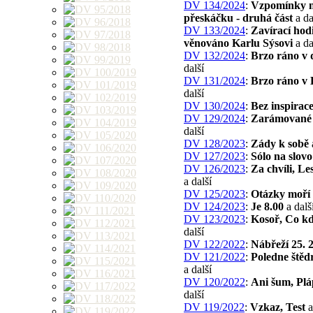
DV 134/2024
:
Vzpomínky 
přeskáčku - druhá část
a da
DV 133/2024
:
Zavírací hod
věnováno Karlu Sýsovi
a da
DV 132/2024
:
Brzo ráno v d
další
DV 131/2024
:
Brzo ráno v 
další
DV 130/2024
:
Bez inspirac
DV 129/2024
:
Zarámované 
další
DV 128/2023
:
Zády k sobě
DV 127/2023
:
Sólo na slovo
DV 126/2023
:
Za chvíli, Le
a další
DV 125/2023
:
Otázky moří
DV 124/2023
:
Je 8.00
a dalš
DV 123/2023
:
Kosoř, Co k
další
DV 122/2022
:
Nábřeží 25. 2
DV 121/2022
:
Poledne štěd
a další
DV 120/2022
:
Ani šum, Plá
další
DV 119/2022
:
Vzkaz, Test
a