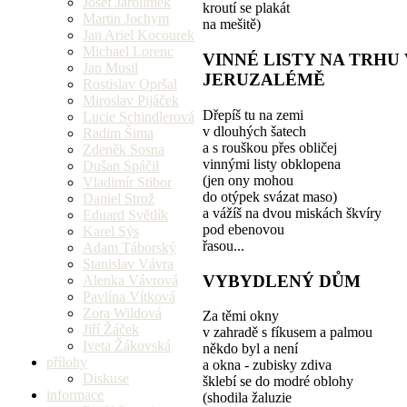
Josef Jarolímek
kroutí se plakát
Martin Jochym
na mešitě)
Jan Ariel Kocourek
Michael Lorenc
VINNÉ LISTY NA TRHU 
Jan Musil
JERUZALÉMĚ
Rostislav Opršal
Miroslav Pijáček
Dřepíš tu na zemi
Lucie Schindlerová
v dlouhých šatech
Radim Šima
a s rouškou přes obličej
Zdeněk Sosna
vinnými listy obklopena
Dušan Spáčil
(jen ony mohou
Vladimír Stibor
do otýpek svázat maso)
Daniel Strož
a vážíš na dvou miskách škvíry
Eduard Světlík
pod ebenovou
Karel Sýs
řasou...
Adam Táborský
Stanislav Vávra
VYBYDLENÝ DŮM
Alenka Vávrová
Pavlína Vítková
Zora Wildová
Za těmi okny
Jiří Žáček
v zahradě s fíkusem a palmou
Iveta Žákovská
někdo byl a není
přílohy
a okna - zubisky zdiva
Diskuse
šklebí se do modré oblohy
informace
(shodila žaluzie