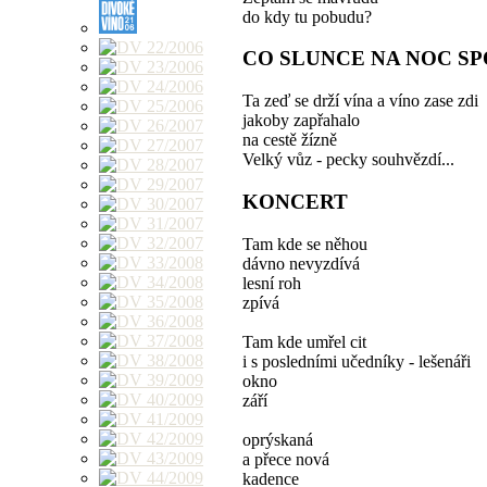
do kdy tu pobudu?
CO SLUNCE NA NOC SP
Ta zeď se drží vína a víno zase zdi
jakoby zapřahalo
na cestě žízně
Velký vůz - pecky souhvězdí...
KONCERT
Tam kde se něhou
dávno nevyzdívá
lesní roh
zpívá
Tam kde umřel cit
i s posledními učedníky - lešenáři
okno
září
oprýskaná
a přece nová
kadence