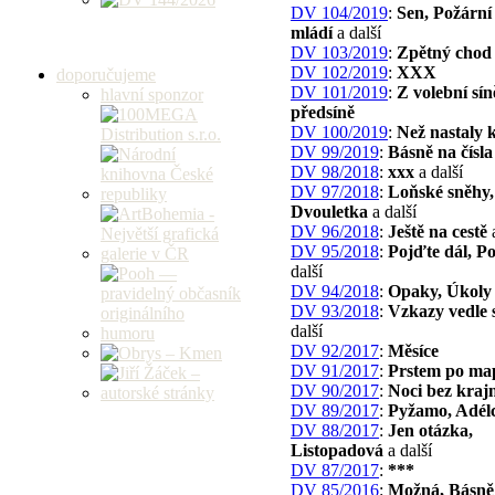
DV 104/2019
:
Sen, Požární
mládí
a další
DV 103/2019
:
Zpětný chod
DV 102/2019
:
XXX
doporučujeme
DV 101/2019
:
Z volební sín
hlavní sponzor
předsíně
DV 100/2019
:
Než nastaly k
DV 99/2019
:
Básně na čísla
DV 98/2018
:
xxx
a další
DV 97/2018
:
Loňské sněhy,
Dvouletka
a další
DV 96/2018
:
Ještě na cestě
a
DV 95/2018
:
Pojďte dál, P
další
DV 94/2018
:
Opaky, Úkoly
DV 93/2018
:
Vzkazy vedle s
další
DV 92/2017
:
Měsíce
DV 91/2017
:
Prstem po map
DV 90/2017
:
Noci bez kraj
DV 89/2017
:
Pyžamo, Adél
DV 88/2017
:
Jen otázka,
Listopadová
a další
DV 87/2017
:
***
DV 85/2016
:
Možná, Básně