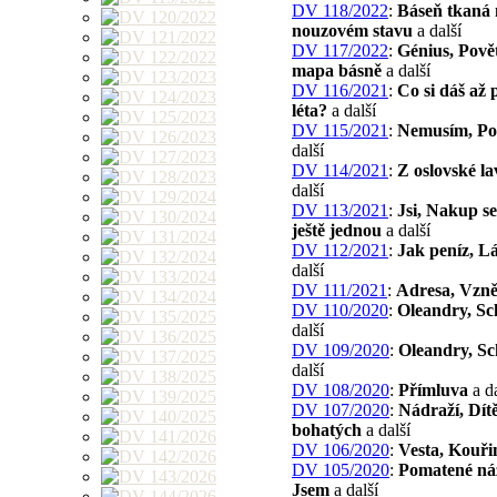
DV 118/2022
:
Báseň tkaná 
nouzovém stavu
a další
DV 117/2022
:
Génius, Pově
mapa básně
a další
DV 116/2021
:
Co si dáš až 
léta?
a další
DV 115/2021
:
Nemusím, Po
další
DV 114/2021
:
Z oslovské la
další
DV 113/2021
:
Jsi, Nakup s
ještě jednou
a další
DV 112/2021
:
Jak peníz, L
další
DV 111/2021
:
Adresa, Vzně
DV 110/2020
:
Oleandry, S
další
DV 109/2020
:
Oleandry, S
další
DV 108/2020
:
Přímluva
a da
DV 107/2020
:
Nádraží, Dít
bohatých
a další
DV 106/2020
:
Vesta, Kouř
DV 105/2020
:
Pomatené ná
Jsem
a další