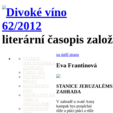
literární časopis zalo
na další stranu
STANICE
JERUZALÉMSKÁ
Eva Frantinová
ZAHRADA
ČERNÝ PES
DAVIDOVO
MĚSTO
STANICE JERUZALÉM
ZASTAVENÍ V
JAFU
ZAHRADA
VINNÉ LISTY NA
TRHU V
V zahradě u svaté Anny
JERUZALÉMĚ
kampak bys pospíchal
VYBYDLENÝ
růže a ptáci ptáci a růže