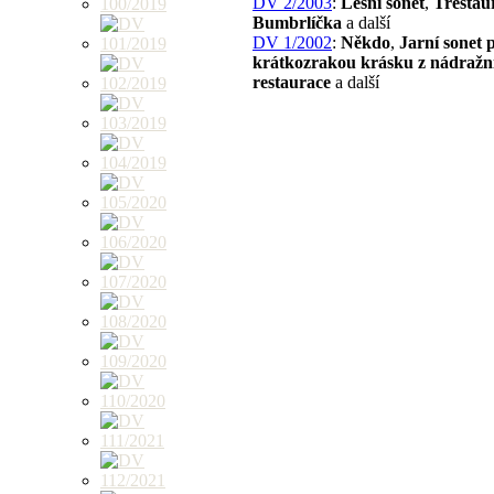
DV 2/2003
:
Lesní sonet
,
Trestau
Bumbrlíčka
a další
DV 1/2002
:
Někdo
,
Jarní sonet 
krátkozrakou krásku z nádražn
restaurace
a další