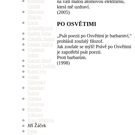
Rostislav
na vaši malou atomovou elektrárnu,
Opršal
která mě uzdraví.
Miroslav
(2005)
Pijáček
Lucie
PO OSVĚTIMI
Schindlerová
Radim Šima
„Psát poezii po Osvětimi je barbarství,“
Zdeněk Sosna
prohlásil zoufalý filozof.
Dušan Spáčil
Jak zoufale se mýlí! Právě po Osvětimi
Vladimír
je zapotřebí psát poezii.
Stibor
Proti barbarům.
Daniel Strož
(1998)
Eduard Světlík
Karel Sýs
Adam
Táborský
Stanislav
Vávra
Alenka
Vávrová
Pavlína
Vítková
Zora Wildová
Jiří Žáček
Iveta