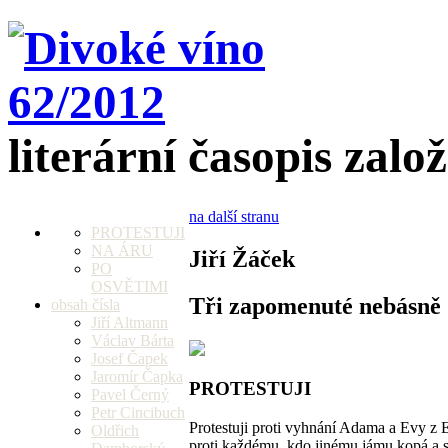
literární časopis zalo
na další stranu
PROTESTUJI
NA ÁRU
Jiří Žáček
PO
OSVĚTIMI
Tři zapomenuté nebásně
obsah čísla
Jiří Altmann
Václav Bárta
Josef Čapek
Jaromír Čapka
PROTESTUJI
Pavel Černý
Petr Cincibuch
Protestuji proti vyhnání Adama a Evy z 
Oldřich
proti každému, kdo jinému jámu kopá a 