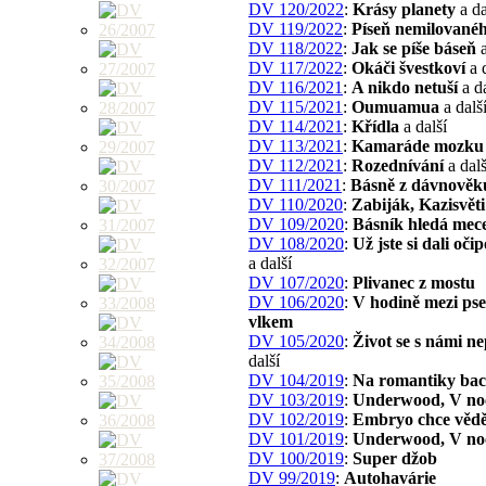
DV 120/2022
:
Krásy planety
a da
DV 119/2022
:
Píseň nemilované
DV 118/2022
:
Jak se píše báseň
a
DV 117/2022
:
Okáči švestkoví
a d
DV 116/2021
:
A nikdo netuší
a da
DV 115/2021
:
Oumuamua
a dalš
DV 114/2021
:
Křídla
a další
DV 113/2021
:
Kamaráde mozku
DV 112/2021
:
Rozednívání
a dalš
DV 111/2021
:
Básně z dávnověk
DV 110/2020
:
Zabiják, Kazisvěti
DV 109/2020
:
Básník hledá mec
DV 108/2020
:
Už jste si dali oči
a další
DV 107/2020
:
Plivanec z mostu
DV 106/2020
:
V hodině mezi ps
vlkem
DV 105/2020
:
Život se s námi n
další
DV 104/2019
:
Na romantiky ba
DV 103/2019
:
Underwood, V no
DV 102/2019
:
Embryo chce vědě
DV 101/2019
:
Underwood, V no
DV 100/2019
:
Super džob
DV 99/2019
:
Autohavárie