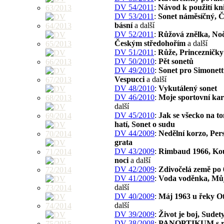
DV 54/2011
:
Návod k použití kn
DV 53/2011
:
Sonet náměsíčný, 
básní
a další
DV 52/2011
:
Růžová znělka, Noč
Českým středohořím
a další
DV 51/2011
:
Růže, Princezničky
DV 50/2010
:
Pět sonetů
DV 49/2010
:
Sonet pro Simonet
Vespucci
a další
DV 48/2010
:
Vykutálený sonet
DV 46/2010
:
Moje sportovní kar
další
DV 45/2010
:
Jak se všecko na to
hatí, Sonet o sudu
DV 44/2009
:
Nedělní korzo, Per
grata
DV 43/2009
:
Rimbaud 1966, Kouz
noci
a další
DV 42/2009
:
Zdivočelá země po 
DV 41/2009
:
Voda voděnka, Můj
další
DV 40/2009
:
Máj 1963 u řeky O
další
DV 39/2009
:
Život je boj, Sudet
DV 38/2008
:
PANOPTIKUM s.r.