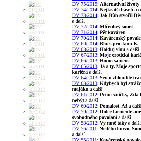
DV 75/2015
:
Alternativní životy
DV 74/2014
:
Nejkratší báseň o 
DV 73/2014
:
Jak Bůh stvořil Di
a další
DV 72/2014
:
Mlčenlivý sonet
DV 71/2014
:
Pět kaváren
DV 70/2014
:
Kavárenský povale
DV 69/2014
:
Blues pro Janu K.
DV 68/2013
:
Holduj vínu
a další
DV 67/2013
:
Moje erotická kari
DV 66/2013
:
Homo sapiens
DV 65/2013
:
Já a ty, Moje sport
kariéra
a další
DV 64/2013
:
Sen o zbloudilé tra
DV 63/2013
:
Kdybych byl strážc
majáku
a další
DV 61/2012
:
Princezničky, Zda b
nebýt
a další
DV 60/2012
:
Pomalost, Až
a dalš
DV 59/2012
:
Dolce farniente an
svobodného povolání
a další
DV 58/2012
:
Vy mně taky
a další
DV 56/2011
:
Nedělní korzo, Son
a další
DV 55/2011
:
Kavárenský povale