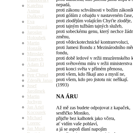
Damborský
nepadá,
Kateřina
proti zákonu schválnosti v božím zákoní
Anima
proti gólům z ofsajdu v nastaveném čase,
Dušková
proti zlodějům volajícím Chyťte zloděje,
Eva
proti tajným tužbám tajných služeb,
Frantinová
proti sobeckému genu, který nechce žád
Jaroslav
změnu,
Holoubek
proti vědeckotechnické kontrarevoluci,
Martin
proti Jamesi Bondu z Mezinárodního m
Honzák
fondu,
Miroslav
proti době ledové v režii mrazírenského 
Huptych
proti světovému míru v režii ministerstva
Adam El
proti konci světa v přímém přenosu,
Chaar
proti všem, kdo říkají ano a myslí ne,
Petr Chmel
proti všem, kdo pro jistotu nic neříkají.
Zdeněk Janas
(1993)
Josef
Jarolímek
NA ÁRU
Martin
Jochym
Jan Ariel
Až mě zas budete odpojovat z kapaček,
Kocourek
sestřičko Moniko,
Michael
přijďte bez kalhotek jako včera,
Lorenc
ať vidím vaše pohlaví,
Jan Musil
a já se aspoň dlaní napojím