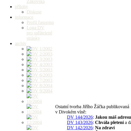
Žákovská
přílohy
Diskuse
informace
Profil časopisu
Loga DV
pro spřátelené
stránky
archiv
Ostatní tvorba Jiřího Žáčka publikovaná
v Divokém víně:
DV 144/2026
:
Jakou máš adres
DV 143/2026
:
Chvála pletení
a d
DV 142/2026
:
Na zdraví