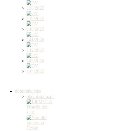
doporučujeme
hlavní sponzor