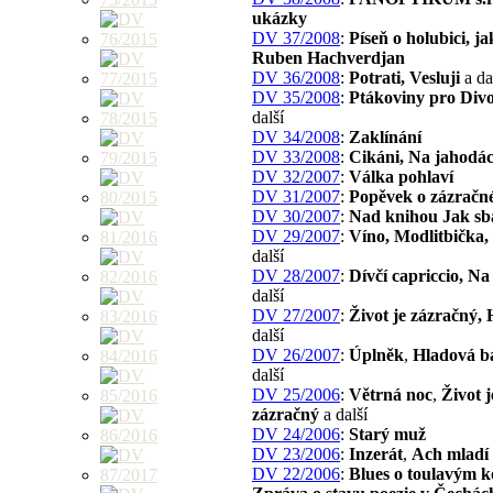
ukázky
DV 37/2008
:
Píseň o holubici, ja
Ruben Hachverdjan
DV 36/2008
:
Potrati, Vesluji
a da
DV 35/2008
:
Ptákoviny pro Div
další
DV 34/2008
:
Zaklínání
DV 33/2008
:
Cikáni, Na jahodá
DV 32/2007
:
Válka pohlaví
DV 31/2007
:
Popěvek o zázračn
DV 30/2007
:
Nad knihou Jak sba
DV 29/2007
:
Víno, Modlitbička,
další
DV 28/2007
:
Dívčí capriccio, Na
další
DV 27/2007
:
Život je zázračný, 
další
DV 26/2007
:
Úplněk
,
Hladová b
další
DV 25/2006
:
Větrná noc
,
Život j
zázračný
a další
DV 24/2006
:
Starý muž
DV 23/2006
:
Inzerát
,
Ach mladí 
DV 22/2006
:
Blues o toulavým ko