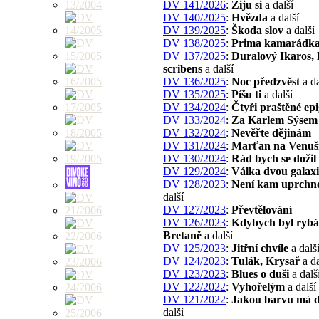
DV 141/2026
:
Žiju si
a další
DV 140/2025
:
Hvězda
a další
DV 139/2025
:
Škoda slov
a další
DV 138/2025
:
Prima kamarádk
DV 137/2025
:
Duralový Ikaros,
scribens
a další
DV 136/2025
:
Noc předzvěst
a da
DV 135/2025
:
Píšu ti
a další
DV 134/2024
:
Čtyři praštěné ep
DV 133/2024
:
Za Karlem Sýsem
DV 132/2024
:
Nevěřte dějinám
DV 131/2024
:
Marťan na Venuš
DV 130/2024
:
Rád bych se dožil
DV 129/2024
:
Válka dvou galaxi
DV 128/2023
:
Není kam uprchn
další
DV 127/2023
:
Převtělování
DV 126/2023
:
Kdybych byl rybá
Bretaně
a další
DV 125/2023
:
Jitřní chvíle
a dalš
DV 124/2023
:
Tulák, Krysař
a da
DV 123/2023
:
Blues o duši
a dalš
DV 122/2022
:
Vyhořelým
a další
DV 121/2022
:
Jakou barvu má 
další