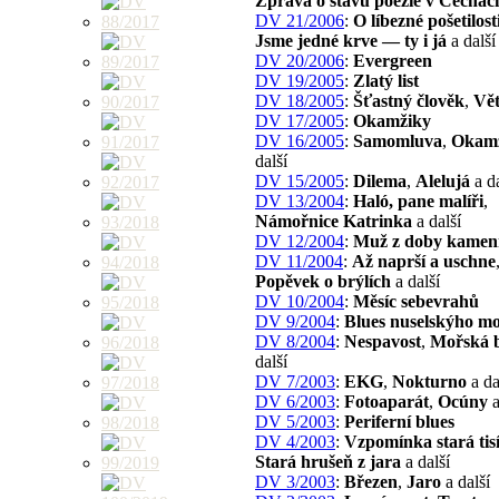
Zpráva o stavu poezie v Čechác
DV 21/2006
:
O líbezné pošetilost
Jsme jedné krve — ty i já
a další
DV 20/2006
:
Evergreen
DV 19/2005
:
Zlatý list
DV 18/2005
:
Šťastný člověk
,
Vět
DV 17/2005
:
Okamžiky
DV 16/2005
:
Samomluva
,
Okam
další
DV 15/2005
:
Dilema
,
Alelujá
a da
DV 13/2004
:
Haló, pane malíři
,
Námořnice Katrinka
a další
DV 12/2004
:
Muž z doby kamen
DV 11/2004
:
Až naprší a uschne
Popěvek o brýlích
a další
DV 10/2004
:
Měsíc sebevrahů
DV 9/2004
:
Blues nuselskýho m
DV 8/2004
:
Nespavost
,
Mořská 
další
DV 7/2003
:
EKG
,
Nokturno
a da
DV 6/2003
:
Fotoaparát
,
Ocúny
a
DV 5/2003
:
Periferní blues
DV 4/2003
:
Vzpomínka stará tisí
Stará hrušeň z jara
a další
DV 3/2003
:
Březen
,
Jaro
a další