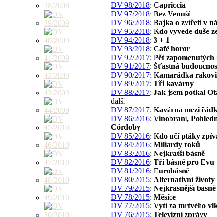
DV 98/2018
:
Capriccia
DV 97/2018
:
Bez Venuší
DV 96/2018
:
Bajka o zvířeti v n
DV 95/2018
:
Kdo vyvede duše z
DV 94/2018
:
3 + 1
DV 93/2018
:
Café horor
DV 92/2017
:
Pět zapomenutých 
DV 91/2017
:
Šťastná budoucnos
DV 90/2017
:
Kamarádka rakovi
DV 89/2017
:
Tři kavárny
DV 88/2017
:
Jak jsem potkal O
další
DV 87/2017
:
Kavárna mezi řád
DV 86/2016
:
Vinobraní, Pohledn
Córdoby
DV 85/2016
:
Kdo učí ptáky zpív
DV 84/2016
:
Miliardy roků
DV 83/2016
:
Nejkratší básně
DV 82/2016
:
Tři básně pro Evu
DV 81/2016
:
Eurobásně
DV 80/2015
:
Alternativní životy
DV 79/2015
:
Nejkrásnější básně
DV 78/2015
:
Měsíce
DV 77/2015
:
Vytí za mrtvého vl
DV 76/2015
:
Televizní zprávy