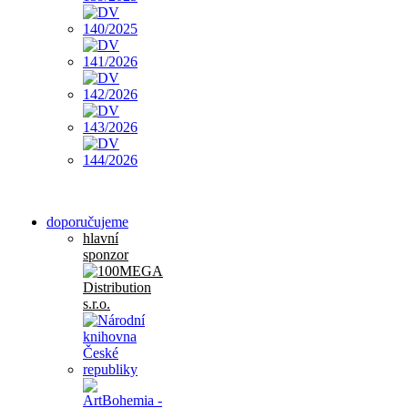
doporučujeme
hlavní
sponzor