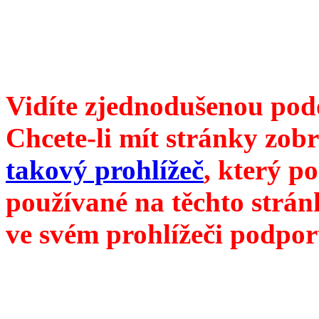
redakce@divokevino.cz
//
///
příští číslo Divokého v
Vidíte zjednodušenou pod
Chcete-li mít stránky zobr
takový prohlížeč
, který p
používané na těchto strán
ve svém prohlížeči podpor