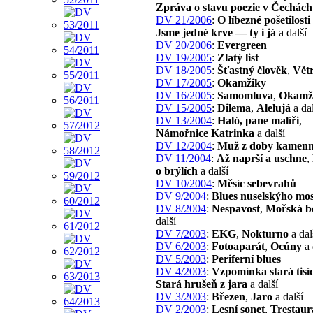
Zpráva o stavu poezie v Čechách
DV 21/2006
:
O líbezné pošetilosti
Jsme jedné krve — ty i já
a další
DV 20/2006
:
Evergreen
DV 19/2005
:
Zlatý list
DV 18/2005
:
Šťastný člověk
,
Vět
DV 17/2005
:
Okamžiky
DV 16/2005
:
Samomluva
,
Okamž
DV 15/2005
:
Dilema
,
Alelujá
a dal
DV 13/2004
:
Haló, pane malíři
,
Námořnice Katrinka
a další
DV 12/2004
:
Muž z doby kamen
DV 11/2004
:
Až naprší a uschne
,
o brýlích
a další
DV 10/2004
:
Měsíc sebevrahů
DV 9/2004
:
Blues nuselskýho mo
DV 8/2004
:
Nespavost
,
Mořská b
další
DV 7/2003
:
EKG
,
Nokturno
a dal
DV 6/2003
:
Fotoaparát
,
Ocúny
a 
DV 5/2003
:
Periferní blues
DV 4/2003
:
Vzpomínka stará tisíc
Stará hrušeň z jara
a další
DV 3/2003
:
Březen
,
Jaro
a další
DV 2/2003
:
Lesní sonet
,
Trestaur