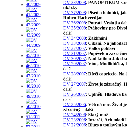
DV 38/2008
:
PANOPTIKUM s.r.o
ukázky
DV 37/2008
:
Píseň o holubici, jak
Ruben Hachverdjan
DV 36/2008
:
Potrati, Vesluji
a dal
DV 35/2008
:
Ptákoviny pro Divo
další
DV 34/2008
:
Zaklínání
DV 33/2008
:
Cikáni, Na jahodác
DV 32/2007
:
Válka pohlaví
DV 31/2007
:
Popěvek o zázračné
DV 30/2007
:
Nad knihou Jak sbal
DV 29/2007
:
Víno, Modlitbička, 
další
DV 28/2007
:
Dívčí capriccio, Na 
další
DV 27/2007
:
Život je zázračný, 
další
DV 26/2007
:
Úplněk
,
Hladová bá
další
DV 25/2006
:
Větrná noc
,
Život je
zázračný
a další
DV 24/2006
:
Starý muž
DV 23/2006
:
Inzerát
,
Ach mladí b
DV 22/2006
:
Blues o toulavým ko