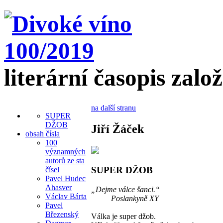
literární časopis zalo
na další stranu
SUPER
DŽOB
Jiří Žáček
obsah čísla
100
významných
autorů ze sta
SUPER DŽOB
čísel
Pavel Hudec
Ahasver
„Dejme válce šanci.“
Václav Bárta
Poslankyně XY
Pavel
Březenský
Válka je super džob.