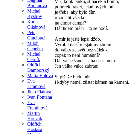
Dagmar
Víš, kolik tanků, stíhaček a bomb,
Burianová
ponorek, raket, letadlových lodí
Michal
je třeba, aby bylo čím
Bystrov
rozmlátit všecko
Karla
na cimpr campr?
Cikánová
Dát lidem práci – to se hodí.
Petr
Cincibuch
A mír je ještě lepší džob.
Miloň
Vyrobit další megatuny zbraní
Čepelka
do války za svět bez válek -
Michal
copak to není humánní?
Černík
Dát válce šanci – jiná cesta není.
Oldřich
Jen válka válce zabrání.
Damborský
Marta Ehlová
Si piš, že bude mír,
Eva
i kdyby neměl zůstat kámen na kameni.
Eiramová
Jitka Fialová
Ivan Fontana
Eva
Frantinová
Martin
Honzák
Oldřich
Hostaša