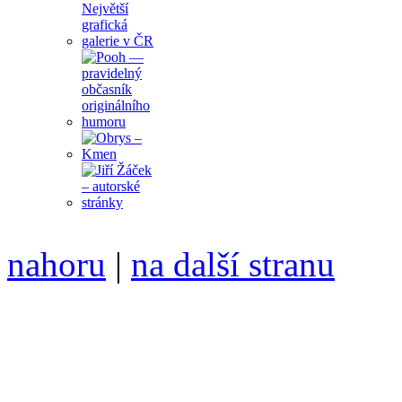
nahoru
|
na další stranu
Divoké víno 100/2019 vyšl
ISSN 1214-6099 /// samozv
104 00 Praha 10, Hájek 88,