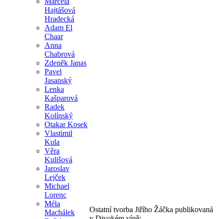
Marcela
Hajtášová
Hradecká
Adam El
Chaar
Anna
Chabrová
Zdeněk Janas
Pavel
Jasanský
Lenka
Kašparová
Radek
Kolínský
Otakar Kosek
Vlastimil
Kula
Věra
Kulišová
Jaroslav
Lejček
Michael
Lorenc
Méla
Ostatní tvorba Jiřího Žáčka publikovaná
Machálek
v Divokém víně: