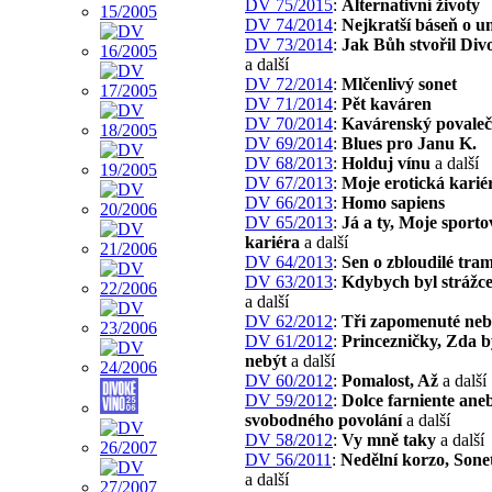
DV 75/2015
:
Alternativní životy
DV 74/2014
:
Nejkratší báseň o u
DV 73/2014
:
Jak Bůh stvořil Div
a další
DV 72/2014
:
Mlčenlivý sonet
DV 71/2014
:
Pět kaváren
DV 70/2014
:
Kavárenský povaleč
DV 69/2014
:
Blues pro Janu K.
DV 68/2013
:
Holduj vínu
a další
DV 67/2013
:
Moje erotická karié
DV 66/2013
:
Homo sapiens
DV 65/2013
:
Já a ty, Moje sporto
kariéra
a další
DV 64/2013
:
Sen o zbloudilé tram
DV 63/2013
:
Kdybych byl strážc
a další
DV 62/2012
:
Tři zapomenuté neb
DV 61/2012
:
Princezničky, Zda bý
nebýt
a další
DV 60/2012
:
Pomalost, Až
a další
DV 59/2012
:
Dolce farniente ane
svobodného povolání
a další
DV 58/2012
:
Vy mně taky
a další
DV 56/2011
:
Nedělní korzo, Sone
a další