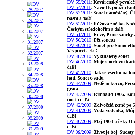
DV 55/2011
:
Kavárenský povaleč
DV 54/2011
:
Návod k použití kni
DV 53/2011
:
Sonet náměsíčný, Č
básní
a další
DV 52/2011
:
Růžová znělka, Nočn
Českým středohořím
a další
DV 51/2011
:
Růže, Princezničky
a
DV 50/2010
:
Pět sonetů
DV 49/2010
:
Sonet pro Simonett
Vespucci
a další
DV 48/2010
:
Vykutálený sonet
DV 46/2010
:
Moje sportovní kari
další
DV 45/2010
:
Jak se všecko na to
hatí, Sonet o sudu
DV 44/2009
:
Nedělní korzo, Per
grata
DV 43/2009
:
Rimbaud 1966, Kouz
noci
a další
DV 42/2009
:
Zdivočelá země po 6
DV 41/2009
:
Voda voděnka, Můj
další
DV 40/2009
:
Máj 1963 u řeky Ot
další
DV 39/2009
:
Život je boj, Sudety