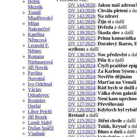
Bořek
DV 144/2026
:
Jakou máš adresu
Mezník
DV 143/2026
:
Chvála pletení
a da
Tomáš
DV 142/2026
:
Na zdraví
Mladějovský
DV 141/2026
:
Žiju si
a další
Milan
DV 140/2025
:
Hvězda
a další
Nakonečný
DV 139/2025
:
Škoda slov
a další
Kateřina
DV 138/2025
:
Prima kamarádka
Němcová
DV 137/2025
:
Duralový Ikaros,
Leopold F.
scribens
a další
Němec
DV 136/2025
:
Noc předzvěst
a dal
Romana
DV 135/2025
:
Píšu ti
a další
Niebauerová
DV 134/2024
:
Čtyři praštěné ep
Jiří Novák
DV 133/2024
:
Za Karlem Sýsem
a
Pavlína
DV 132/2024
:
Nevěřte dějinám
Novotná
DV 131/2024
:
Marťan na Venuši
Ivo Odehnal
DV 130/2024
:
Rád bych se dožil
a
Václav
DV 129/2024
:
Válka dvou galaxií
Odradovec
DV 128/2023
:
Není kam uprchno
Rostislav
DV 127/2023
:
Převtělování
Opršal
DV 126/2023
:
Kdybych byl rybář
Libor Peichl
Bretaně
a další
Jiří Rezek
DV 125/2023
:
Jitřní chvíle
a další
Lumír Slabý
DV 124/2023
:
Tulák, Krysař
a dal
Dušan Spáčil
DV 123/2023
:
Blues o duši
a další
Vladimír