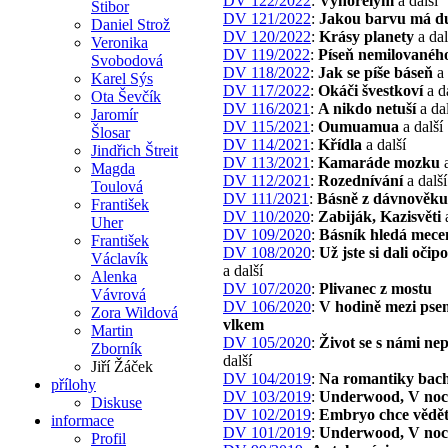
DV 122/2022
:
Vyhořelým
a další
Stibor
DV 121/2022
:
Jakou barvu má d
Daniel Strož
DV 120/2022
:
Krásy planety
a dal
Veronika
DV 119/2022
:
Píseň nemilovanéh
Svobodová
DV 118/2022
:
Jak se píše báseň
a 
Karel Sýs
DV 117/2022
:
Okáči švestkoví
a d
Ota Ševčík
DV 116/2021
:
A nikdo netuší
a dal
Jaromír
DV 115/2021
:
Oumuamua
a další
Šlosar
DV 114/2021
:
Křídla
a další
Jindřich Štreit
DV 113/2021
:
Kamaráde mozku
a
Magda
DV 112/2021
:
Rozednívání
a další
Toulová
DV 111/2021
:
Básně z dávnověku
František
DV 110/2020
:
Zabiják, Kazisvěti
a
Uher
DV 109/2020
:
Básník hledá mece
František
DV 108/2020
:
Už jste si dali očip
Václavík
a další
Alenka
DV 107/2020
:
Plivanec z mostu
Vávrová
DV 106/2020
:
V hodině mezi pse
Zora Wildová
vlkem
Martin
DV 105/2020
:
Život se s námi ne
Zborník
další
Jiří Žáček
DV 104/2019
:
Na romantiky bac
přílohy
DV 103/2019
:
Underwood, V noc
Diskuse
DV 102/2019
:
Embryo chce vědě
informace
DV 101/2019
:
Underwood, V noc
Profil