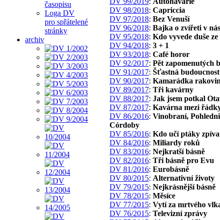
DV 99/2019
:
Autohavárie
časopisu
DV 98/2018
:
Capriccia
Loga DV
DV 97/2018
:
Bez Venuší
pro spřátelené
DV 96/2018
:
Bajka o zvířeti v ná
stránky
DV 95/2018
:
Kdo vyvede duše ze
archiv
DV 94/2018
:
3 + 1
DV 93/2018
:
Café horor
DV 92/2017
:
Pět zapomenutých b
DV 91/2017
:
Šťastná budoucnost
DV 90/2017
:
Kamarádka rakovi
DV 89/2017
:
Tři kavárny
DV 88/2017
:
Jak jsem potkal Ot
DV 87/2017
:
Kavárna mezi řádk
DV 86/2016
:
Vinobraní, Pohledni
Córdoby
DV 85/2016
:
Kdo učí ptáky zpíva
DV 84/2016
:
Miliardy roků
DV 83/2016
:
Nejkratší básně
DV 82/2016
:
Tři básně pro Evu
DV 81/2016
:
Eurobásně
DV 80/2015
:
Alternativní životy
DV 79/2015
:
Nejkrásnější básně
DV 78/2015
:
Měsíce
DV 77/2015
:
Vytí za mrtvého vlk
DV 76/2015
:
Televizní zprávy