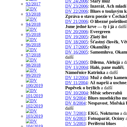
DV 24/2006
:
Starý muž
DV 23/2006
:
Inzerát
,
Ach mladí 
DV 22/2006
:
Blues o toulavým k
Zpráva o stavu poezie v Čechác
DV 21/2006
:
O líbezné pošetilost
Jsme jedné krve — ty i já
a další
DV 20/2006
:
Evergreen
DV 19/2005
:
Zlatý list
DV 18/2005
:
Šťastný člověk
,
Vě
DV 17/2005
:
Okamžiky
DV 16/2005
:
Samomluva
,
Okam
další
DV 15/2005
:
Dilema
,
Alelujá
a d
DV 13/2004
:
Haló, pane malíři
,
Námořnice Katrinka
a další
DV 12/2004
:
Muž z doby kamen
DV 11/2004
:
Až naprší a uschne
Popěvek o brýlích
a další
DV 10/2004
:
Měsíc sebevrahů
DV 9/2004
:
Blues nuselskýho m
DV 8/2004
:
Nespavost
,
Mořská 
další
DV 7/2003
:
EKG
,
Nokturno
a da
DV 6/2003
:
Fotoaparát
,
Ocúny
a
DV 5/2003
:
Periferní blues