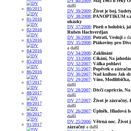
DV 40/2009
:
Máj 1963 u řeky O
další
DV 39/2009
:
Život je boj, Sudet
DV 38/2008
:
PANOPTIKUM s.r.
ukázky
DV 37/2008
:
Píseň o holubici, ja
Ruben Hachverdjan
DV 36/2008
:
Potrati, Vesluji
a da
DV 35/2008
:
Ptákoviny pro Div
a další
DV 34/2008
:
Zaklínání
DV 33/2008
:
Cikáni, Na jahodá
DV 32/2007
:
Válka pohlaví
DV 31/2007
:
Popěvek o zázračn
DV 30/2007
:
Nad knihou Jak sba
DV 29/2007
:
Víno, Modlitbička,
další
DV 28/2007
:
Dívčí capriccio, Na
další
DV 27/2007
:
Život je zázračný,
další
DV 26/2007
:
Úplněk
,
Hladová b
další
DV 25/2006
:
Větrná noc
,
Život j
zázračný
a další