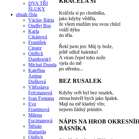
KRÁČELA SI
DVA TŘI
ŠLUKY
Kráčela si po chodníku,
obsah čísla
jako kdyby věděla,
Václav Bárta
že všem mužům tou svou chůzí
Ondřej Bos
vráží dýku
Karla
do těla.
Cikánová
František
Řekl jsem jen: Můj ty bože,
Cinger
ještě odlož halenku!
Oldřich
A vtom čepel toho nože
Damborský
vjela do mě
Michal Dunda
po střenku...
Kateřina
Anima
BEZ RUSALEK
Dušková
Vítězslava
Felcmanová
Kdyby svět byl bez rusalek,
Ivan Fontana
ztrouchnivěl bych jako špalek.
Eva
Mají na mě kladný vliv,
Frantinová
nejsem žádný primitiv.
Milena
Fucimanová
NÁPIS NA HROB OKRESNÍ
Štěpán
BÁSNÍKA
Hamajda
Oldřich