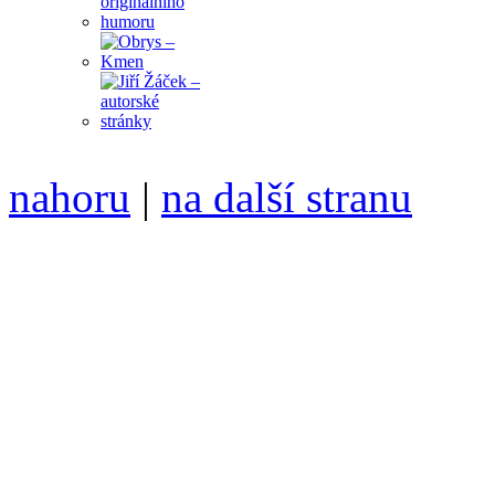
nahoru
|
na další stranu
Divoké víno 111/2021 vyšl
6099 /// samozvaný šéfreda
104 00 Praha 10, Hájek 88,
redakce@divokevino.cz
//
///
příští číslo Divokého v