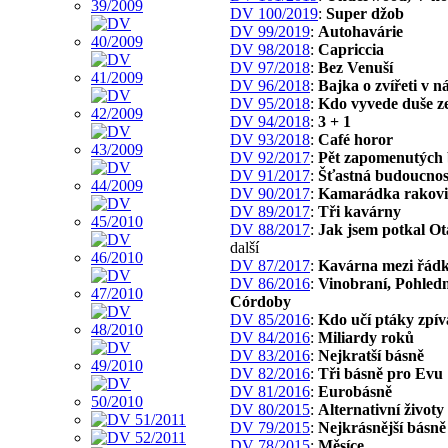
DV 100/2019
:
Super džob
DV 99/2019
:
Autohavárie
DV 98/2018
:
Capriccia
DV 97/2018
:
Bez Venuší
DV 96/2018
:
Bajka o zvířeti v n
DV 95/2018
:
Kdo vyvede duše z
DV 94/2018
:
3 + 1
DV 93/2018
:
Café horor
DV 92/2017
:
Pět zapomenutých 
DV 91/2017
:
Šťastná budoucnos
DV 90/2017
:
Kamarádka rakov
DV 89/2017
:
Tři kavárny
DV 88/2017
:
Jak jsem potkal O
další
DV 87/2017
:
Kavárna mezi řád
DV 86/2016
:
Vinobraní, Pohledn
Córdoby
DV 85/2016
:
Kdo učí ptáky zpív
DV 84/2016
:
Miliardy roků
DV 83/2016
:
Nejkratší básně
DV 82/2016
:
Tři básně pro Evu
DV 81/2016
:
Eurobásně
DV 80/2015
:
Alternativní životy
DV 79/2015
:
Nejkrásnější básně
DV 78/2015
:
Měsíce