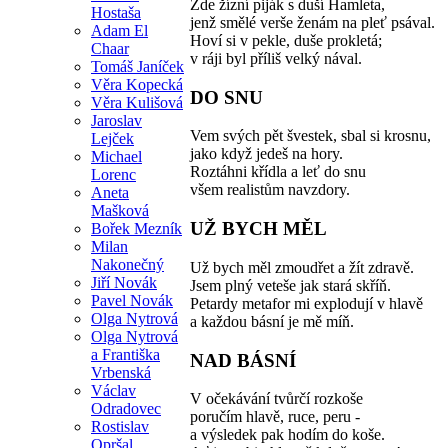
Zde žízní piják s duší Hamleta,
Hostaša
jenž smělé verše ženám na pleť psával.
Adam El
Hoví si v pekle, duše prokletá;
Chaar
v ráji byl příliš velký nával.
Tomáš Janíček
Věra Kopecká
DO SNU
Věra Kulišová
Jaroslav
Vem svých pět švestek, sbal si krosnu,
Lejček
jako když jedeš na hory.
Michael
Roztáhni křídla a leť do snu
Lorenc
všem realistům navzdory.
Aneta
Mašková
UŽ BYCH MĚL
Bořek Mezník
Milan
Nakonečný
Už bych měl zmoudřet a žít zdravě.
Jiří Novák
Jsem plný veteše jak stará skříň.
Pavel Novák
Petardy metafor mi explodují v hlavě
Olga Nytrová
a každou básní je mě míň.
Olga Nytrová
a Františka
NAD BÁSNÍ
Vrbenská
Václav
V očekávání tvůrčí rozkoše
Odradovec
poručím hlavě, ruce, peru -
Rostislav
a výsledek pak hodím do koše.
Opršal