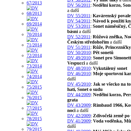
DV 56/2011
:
Nedělní korzo, Son
a další
DV 55/2011
:
Kavárenský povale
DV 54/2011
:
Návod k použití kn
DV 53/2011
:
Sonet náměsíčný, 
básní
a další
DV 52/2011
:
Růžová znělka, Noč
Českým středohořím
a další
DV 51/2011
:
Růže, Princezničky
DV 50/2010
:
Pět sonetů
DV 49/2010
:
Sonet pro Simonet
Vespucci
a další
DV 48/2010
:
Vykutálený sonet
DV 46/2010
:
Moje sportovní kar
další
DV 45/2010
:
Jak se všecko na t
hatí, Sonet o sudu
DV 44/2009
:
Nedělní korzo, Pe
grata
DV 43/2009
:
Rimbaud 1966, Kou
noci
a další
DV 42/2009
:
Zdivočelá země po 
DV 41/2009
:
Voda voděnka, Můj
další