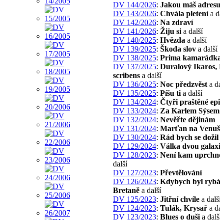
DV 144/2026
:
Jakou máš adres
DV 143/2026
:
Chvála pletení
a d
DV 142/2026
:
Na zdraví
DV 141/2026
:
Žiju si
a další
DV 140/2025
:
Hvězda
a další
DV 139/2025
:
Škoda slov
a další
DV 138/2025
:
Prima kamarádk
DV 137/2025
:
Duralový Ikaros
scribens
a další
DV 136/2025
:
Noc předzvěst
a da
DV 135/2025
:
Píšu ti
a další
DV 134/2024
:
Čtyři praštěné e
DV 133/2024
:
Za Karlem Sýsem
DV 132/2024
:
Nevěřte dějinám
DV 131/2024
:
Marťan na Venuš
DV 130/2024
:
Rád bych se dožil
DV 129/2024
:
Válka dvou galaxi
DV 128/2023
:
Není kam uprchn
další
DV 127/2023
:
Převtělování
DV 126/2023
:
Kdybych byl rybá
Bretaně
a další
DV 125/2023
:
Jitřní chvíle
a dalš
DV 124/2023
:
Tulák, Krysař
a da
DV 123/2023
:
Blues o duši
a dalš