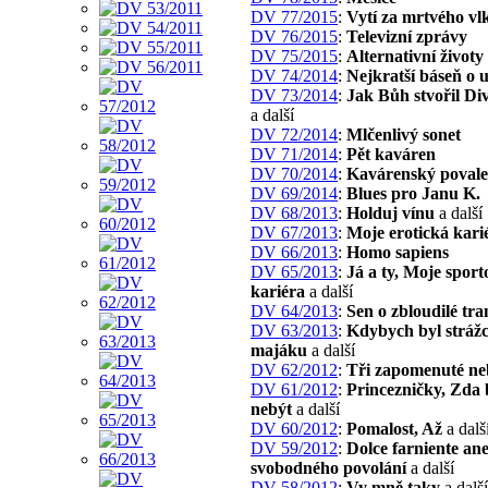
DV 77/2015
:
Vytí za mrtvého vl
DV 76/2015
:
Televizní zprávy
DV 75/2015
:
Alternativní životy
DV 74/2014
:
Nejkratší báseň o 
DV 73/2014
:
Jak Bůh stvořil Di
a další
DV 72/2014
:
Mlčenlivý sonet
DV 71/2014
:
Pět kaváren
DV 70/2014
:
Kavárenský povale
DV 69/2014
:
Blues pro Janu K.
DV 68/2013
:
Holduj vínu
a další
DV 67/2013
:
Moje erotická kari
DV 66/2013
:
Homo sapiens
DV 65/2013
:
Já a ty, Moje sport
kariéra
a další
DV 64/2013
:
Sen o zbloudilé tra
DV 63/2013
:
Kdybych byl stráž
majáku
a další
DV 62/2012
:
Tři zapomenuté ne
DV 61/2012
:
Princezničky, Zda b
nebýt
a další
DV 60/2012
:
Pomalost, Až
a dalš
DV 59/2012
:
Dolce farniente an
svobodného povolání
a další
DV 58/2012
:
Vy mně taky
a další