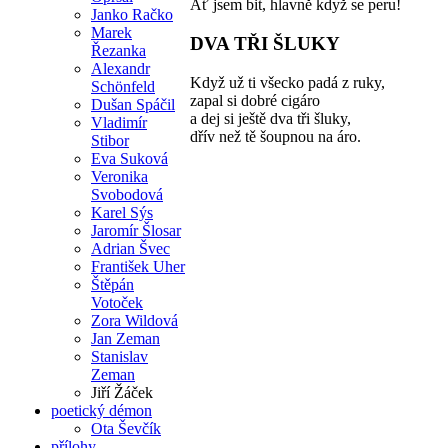
Ať jsem bit, hlavně když se peru!
Janko Račko
Marek
DVA TŘI ŠLUKY
Řezanka
Alexandr
Když už ti všecko padá z ruky,
Schönfeld
zapal si dobré cigáro
Dušan Spáčil
a dej si ještě dva tři šluky,
Vladimír
dřív než tě šoupnou na áro.
Stibor
Eva Suková
Veronika
Svobodová
Karel Sýs
Jaromír Šlosar
Adrian Švec
František Uher
Štěpán
Votoček
Zora Wildová
Jan Zeman
Stanislav
Zeman
Jiří Žáček
poetický démon
Ota Ševčík
přílohy