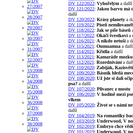
DV 122/2022
:
Vyhořelým
a další
DV 121/2022
:
Jakou barvu má 
další
DV 120/2022
:
Krásy planety
a da
DV 119/2022
:
Píseň nemilované
DV 118/2022
:
Jak se píše báseň
a
DV 117/2022
:
Okáči švestkoví
a 
DV 116/2021
:
A nikdo netuší
a d
DV 115/2021
:
Oumuamua
a dalš
DV 114/2021
:
Křídla
a další
DV 113/2021
:
Kamaráde mozku
DV 112/2021
:
Rozednívání
a dalš
DV 110/2020
:
Zabiják, Kazisvěti
DV 109/2020
:
Básník hledá mec
DV 108/2020
:
Už jste si dali oči
psa?
a další
DV 107/2020
:
Plivanec z mostu
DV 106/2020
:
V hodině mezi ps
vlkem
DV 105/2020
:
Život se s námi n
další
DV 104/2019
:
Na romantiky ba
DV 103/2019
:
Underwood, V no
DV 102/2019
:
Embryo chce věd
DV 101/2019
:
Underwood, V no