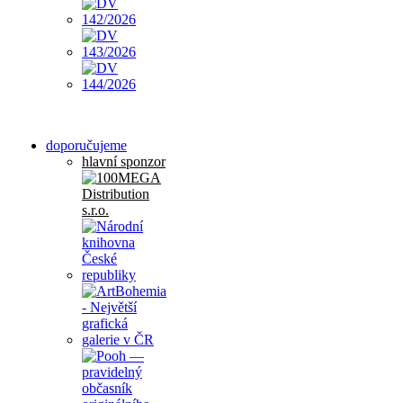
doporučujeme
hlavní sponzor