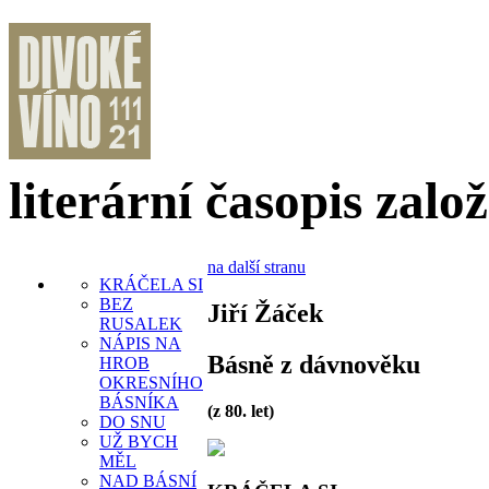
literární časopis zalo
na další stranu
KRÁČELA SI
BEZ
Jiří Žáček
RUSALEK
NÁPIS NA
Básně z dávnověku
HROB
OKRESNÍHO
BÁSNÍKA
(z 80. let)
DO SNU
UŽ BYCH
MĚL
NAD BÁSNÍ