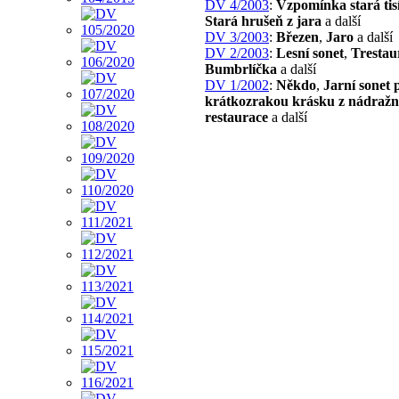
DV 4/2003
:
Vzpomínka stará tisí
Stará hrušeň z jara
a další
DV 3/2003
:
Březen
,
Jaro
a další
DV 2/2003
:
Lesní sonet
,
Trestau
Bumbrlíčka
a další
DV 1/2002
:
Někdo
,
Jarní sonet 
krátkozrakou krásku z nádražn
restaurace
a další