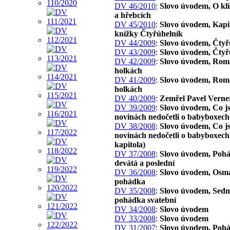
DV 46/2010
:
Slovo úvodem, O kl
a hřebcích
DV 45/2010
:
Slovo úvodem, Kapit
knížky Čtyřúhelník
DV 44/2009
:
Slovo úvodem, Čtyř
DV 43/2009
:
Slovo úvodem, Čtyř
DV 42/2009
:
Slovo úvodem, Rom
holkách
DV 41/2009
:
Slovo úvodem, Rom
holkách
DV 40/2009
:
Zemřel Pavel Verne
DV 39/2009
:
Slovo úvodem, Co js
novinách nedočetli o babyboxech
DV 38/2008
:
Slovo úvodem, Co js
novinách nedočetli o babyboxech 
kapitola)
DV 37/2008
:
Slovo úvodem, Poh
devátá a poslední
DV 36/2008
:
Slovo úvodem, Osm
pohádka
DV 35/2008
:
Slovo úvodem, Sed
pohádka svatební
DV 34/2008
:
Slovo úvodem
DV 33/2008
:
Slovo úvodem
DV 31/2007
:
Slovo úvodem, Poh