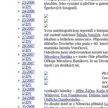
kinofilm. Jeho vyznání si přečtete u galeri
Šperlových fotografií.
Svou autobiografickou reportáží z listop
mě osobně nadchnul
Štěpán Votoček
. Aut
lékařem a ředitelem nemocnice. Připomín
tištěného Divokého vína psala v 60. letec
maminka Jarmila Votočková.
Odedávna jsem obdivovatelem kreseb kari
Miroslava Bartáka
a v tomto čísle přináším 
Děkuju Miroslavu Bartákovi, že na Divok
myslí i po desítkách let.
Při 
časo
nev
trad
vynikající básníky –
Jiřího Žáčka
,
Karla 
Wildovou
,
Evu Frantinovou
,
Dušana Spáč
Oldřicha Damborského
…
Po dlouhé době se z Německa přihlásil
Ge