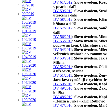
DV 61/2012
:
Slovo úvodem, Roz
v prach
a další
DV 59/2012
:
Slovo úvodem, Stra
utrácení
a další
DV 58/2012
:
Slovo úvodem, Klisn
hříbata
a další
DV 57/2012
:
Slovo úvodem, Souč
další
DV 56/2011
:
Slovo úvodem, Minu
DV 55/2011
:
Slovo úvodem, Mile
poprvé na koni, Uklízí stáje a va
DV 54/2011
:
Slovo úvodem, Mile
večerních úvahách a v ranním svě
DV 53/2011
:
Slovo úvodem, Jak 
Milena
DV 52/2011
:
Slovo úvodem, O kli
a hřebcích, Milena
DV 51/2011
:
Slovo úvodem, Ženy 
Jaroslava vyměňují v rychlém sl
DV 50/2010
:
Slovo úvodem, Kapi
DV 49/2010
:
Slovo úvodem, Žák
knížka
DV 48/2010
:
Slovo úvodem, Kapit
- Honza a Jirka - kluci Rothovic
DV 47/2010
:
Slovo úvodem, Malý