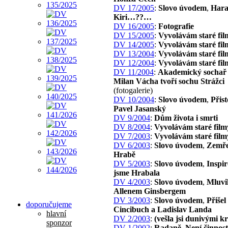
DV 17/2005
:
Slovo úvodem
,
Har
Kiri…??…
DV 16/2005
:
Fotografie
DV 15/2005
:
Vyvolávám staré fil
DV 14/2005
:
Vyvolávám staré fil
DV 13/2004
:
Vyvolávám staré fil
DV 12/2004
:
Vyvolávám staré fil
DV 11/2004
:
Akademický sochař 
Milan Vácha tvoří sochu Strážci
(fotogalerie)
DV 10/2004
:
Slovo úvodem
,
Přist
Pavel Jasanský
DV 9/2004
:
Dům života i smrti
DV 8/2004
:
Vyvolávám staré film
DV 7/2003
:
Vyvolávám staré film
DV 6/2003
:
Slovo úvodem
,
Zemře
Hrabě
DV 5/2003
:
Slovo úvodem
,
Inspir
jsme Hrabala
DV 4/2003
:
Slovo úvodem
,
Mluvil
Allenem Ginsbergem
DV 3/2003
:
Slovo úvodem
,
Přišel
doporučujeme
Cincibuch a Ladislav Landa
hlavní
DV 2/2003
:
(vešla jsi dunivými 
sponzor
DV 1/2002
:
Radaně
,
Není činnost