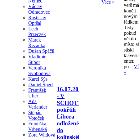
Němec
Více »
verš m
Václav
končit
Odradovec
novým
Rostislav
řádkem
Opršal
Tedy
Lech
pokud
Przeczek
někdo
Marek
místo a
Řezanka
stiskl
Dušan Spáčil
klávesu
Vladimír
enter,
Stibor
po...
Ví
Veronika
»
Svobodová
Karel Sýs
Daniel Šperl
16.07.2026
František
- V
Uher
Ada
SCHOTTU
Verlander
pokřtili
Štěpán
Libora
Votoček
odloženého
Františka
Vrbenská
do
Zora Wildová
kolínského