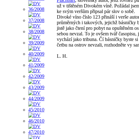
Flachbart
, slovenský autor, jenž rovněž p
už v tištěném Divokém víně. Požádal jsem
ke svým veršům připsal pár slov o sobě.
Divoké víno číslo 123 přináší i verše auto
průměrných i takových, jejichž básničky 
jistě jako čtení pro pobyt na opuštěném os
sebou nevzal. To je ovšem tvář časopisu, 
vychází jako tribuna. Čí básničky byste si
četbu na ostrov nevzali, rozhodněte vy sa
L. H.