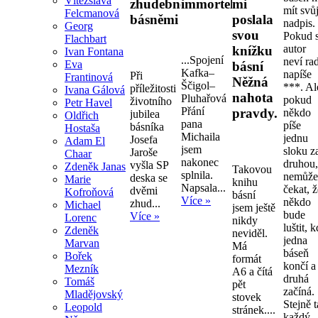
Vítězslava
zhudebněnými
immortelly.
mi
mít svů
Felcmanová
básněmi
poslala
nadpis.
Georg
svou
Pokud s
Flachbart
autor
knížku
Ivan Fontana
...Spojení
neví ra
Eva
básní
Kafka–
napíše
Při
Frantinová
Něžná
Ščigol–
***. Al
příležitosti
Ivana Gálová
nahota
Pluhařová
pokud
životního
Petr Havel
Přání
pravdy.
někdo
jubilea
Oldřich
pana
píše
básníka
Hostaša
Michaila
jednu
Josefa
Adam El
jsem
sloku z
Jaroše
Chaar
nakonec
druhou
vyšla SP
Zdeněk Janas
Takovou
splnila.
nemůž
deska se
Marie
knihu
Napsala...
čekat, 
dvěmi
Kofroňová
básní
Více »
někdo
zhud...
Michael
jsem ještě
bude
Více »
Lorenc
nikdy
luštit, 
Zdeněk
neviděl.
jedna
Marvan
Má
báseň
Bořek
formát
končí a
Mezník
A6 a čítá
druhá
Tomáš
pět
začíná.
Mladějovský
stovek
Stejně 
Leopold
stránek....
každý