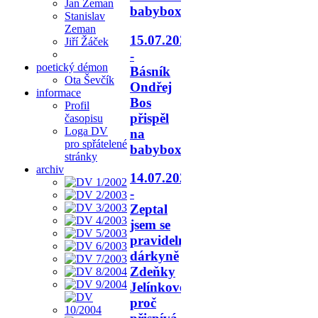
Jan Zeman
babyboxu.
Stanislav
Zeman
15.07.2026
Jiří Žáček
-
poetický démon
Básník
Ota Ševčík
Ondřej
informace
Bos
Profil
přispěl
časopisu
Loga DV
na
pro spřátelené
babyboxy.
stránky
archiv
14.07.2026
-
Zeptal
jsem se
pravidelné
dárkyně
Zdeňky
Jelínkové,
proč