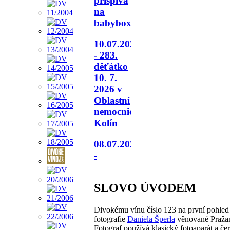
přispívá
na
babybox.
10.07.2026
- 283.
děťátko
10. 7.
2026 v
Oblastní
nemocnici
Kolín
08.07.2026
-
SLOVO ÚVODEM
Divokému vínu číslo 123 na první pohled
fotografie
Daniela Šperla
věnované Praža
Fotograf používá klasický fotoaparát a če