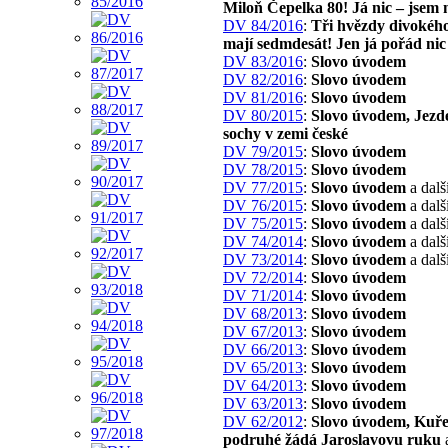
Miloň Čepelka 80! Já nic – jsem 
DV 84/2016
:
Tři hvězdy divokého
mají sedmdesát! Jen já pořád nic
DV 83/2016
:
Slovo úvodem
DV 82/2016
:
Slovo úvodem
DV 81/2016
:
Slovo úvodem
DV 80/2015
:
Slovo úvodem, Jezd
sochy v zemi české
DV 79/2015
:
Slovo úvodem
DV 78/2015
:
Slovo úvodem
DV 77/2015
:
Slovo úvodem
a dalš
DV 76/2015
:
Slovo úvodem
a dalš
DV 75/2015
:
Slovo úvodem
a dalš
DV 74/2014
:
Slovo úvodem
a dalš
DV 73/2014
:
Slovo úvodem
a dalš
DV 72/2014
:
Slovo úvodem
DV 71/2014
:
Slovo úvodem
DV 68/2013
:
Slovo úvodem
DV 67/2013
:
Slovo úvodem
DV 66/2013
:
Slovo úvodem
DV 65/2013
:
Slovo úvodem
DV 64/2013
:
Slovo úvodem
DV 63/2013
:
Slovo úvodem
DV 62/2012
:
Slovo úvodem, Kuře
podruhé žádá Jaroslavovu ruku
a