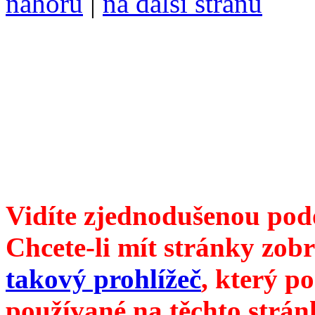
nahoru
|
na další stranu
Divoké víno 123/2023 vyšl
6099 ❖ samozvaný šéfreda
104 00 Praha 10, Hájek 88
redakce@divokevino.cz
vyjde 19. března 2023
Vidíte zjednodušenou pod
Chcete-li mít stránky zobr
takový prohlížeč
, který p
používané na těchto strán