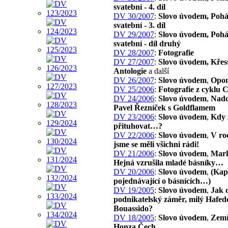
svatební - 4. díl
DV 30/2007
:
Slovo úvodem, Poh
svatební - 3. díl
DV 29/2007
:
Slovo úvodem, Poh
svatební - díl druhý
DV 28/2007
:
Fotografie
DV 27/2007
:
Slovo úvodem, Křes
Antologie
a další
DV 26/2007
:
Slovo úvodem
,
Opon
DV 25/2006
:
Fotografie z cyklu 
DV 24/2006
:
Slovo úvodem
,
Nadc
Pavel Řezníček s Goldflamem
DV 23/2006
:
Slovo úvodem
,
Kdy 
přituhovat…?
DV 22/2006
:
Slovo úvodem
,
V ro
jsme se měli všichni rádi!
DV 21/2006
:
Slovo úvodem
,
Mark
Hejná vzrušila mladé básníky…
DV 20/2006
:
Slovo úvodem
,
(Kap
pojednávající o básnících…)
DV 19/2005
:
Slovo úvodem
,
Jak 
podnikatelský záměr, milý Hafed
Bouassido?
DV 18/2005
:
Slovo úvodem
,
Zemř
Honza Čech