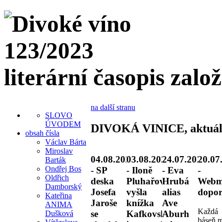
literární časopis zalo
na další stranu
SLOVO
ÚVODEM
DIVOKÁ VINICE, aktuál
obsah čísla
Václav Bárta
Miroslav
04.08.2026
03.08.2026
24.07.2026
20.07
Barták
Ondřej Bos
- SP
- Iloně
- Eva
-
Oldřich
deska
Pluhařové
Hrubá
Webm
Damborský
Josefa
vyšla
alias
dopor
Kateřina
Jaroše
knížka
Ave
ANIMA
Každá
se
Kafkovské
Aburh
Dušková
báseň 