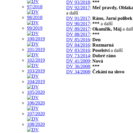
DV 93/2018
:
***
DV 92/2017
:
Meč pravdy, Oblaka
a další
DV 91/2017
:
Ráno, Jarní polibek
DV 90/2017
:
***
a další
DV 89/2017
:
Okamžik, Máj
a dalš
DV 88/2017
:
***
DV 85/2016
:
Den
DV 84/2016
:
Rozmarná
DV 83/2016
:
Poselství
a další
DV 73/2014
:
Dobré ráno
DV 41/2009
:
Nová
DV 36/2008
:
***
DV 34/2008
:
Čekání na slovo