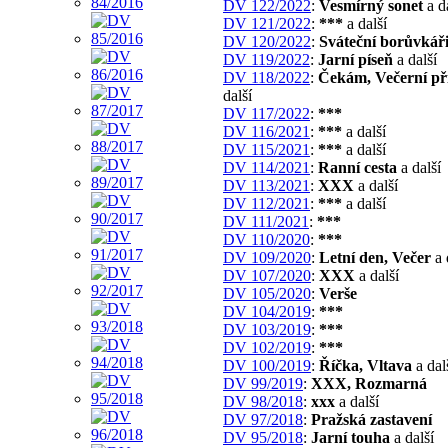
DV 122/2022
:
Vesmírný sonet
a d
DV 121/2022
:
***
a další
DV 120/2022
:
Sváteční borůvkář
DV 119/2022
:
Jarní píseň
a další
DV 118/2022
:
Čekám, Večerní př
další
DV 117/2022
:
***
DV 116/2021
:
***
a další
DV 115/2021
:
***
a další
DV 114/2021
:
Ranní cesta
a další
DV 113/2021
:
XXX
a další
DV 112/2021
:
***
a další
DV 111/2021
:
***
DV 110/2020
:
***
DV 109/2020
:
Letní den, Večer
a 
DV 107/2020
:
XXX
a další
DV 105/2020
:
Verše
DV 104/2019
:
***
DV 103/2019
:
***
DV 102/2019
:
***
DV 100/2019
:
Říčka, Vltava
a dal
DV 99/2019
:
XXX, Rozmarná
DV 98/2018
:
xxx
a další
DV 97/2018
:
Pražská zastavení
DV 95/2018
:
Jarní touha
a další