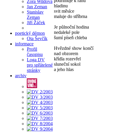
podřimuje k ránu
Zora Wildová
hladinu
Jan Zeman
svit měsíce
Stanislav
maluje do stříbrna
Zeman
Jiří Žáček
Je půlnoční hodina
nedaleké pole
poetický démon
šumí píseň chleba
Ota Ševčík
informace
Hvězdné show končí
Profil
nad obzorem
časopisu
křídla rozevřel
Loga DV
sluneční sokol
pro spřátelené
a jeho hlas
stránky
archiv