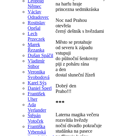
Leopold
na harfu hraje
Němec
princezna sedmikráska
Václav
Odradovec
Noc nad Prahou
Rostislav
otevřela
Opršal
černý deštník s hvězdami
Lech
Przeczek
Město se protahuje
Marek
od severu k západu
Řezanka
vstupuji
Dušan Spáčil
do půlnoční šenkovny
Vladimír
piji z poháru rána
Stibor
a den
Veronika
dostal sluneční žízeň
Svobodová
Karel Sýs
Dobrý den
Daniel Šperl
Praho!!!
František
Uher
***
Ada
Verlander
Laterna magika večera
Štěpán
rozsvítila hvězdy
Votoček
noční divadlo pokračuje
Františka
studánka na pasece
Vrbenská