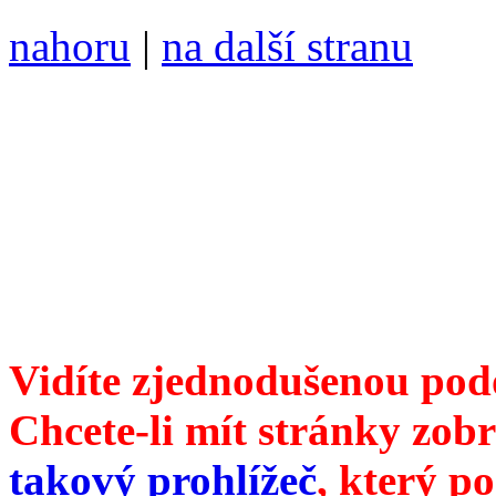
nahoru
|
na další stranu
Divoké víno 123/2023 vyšl
6099 ❖ samozvaný šéfreda
104 00 Praha 10, Hájek 88
redakce@divokevino.cz
vyjde 19. března 2023
Vidíte zjednodušenou pod
Chcete-li mít stránky zobr
takový prohlížeč
, který p