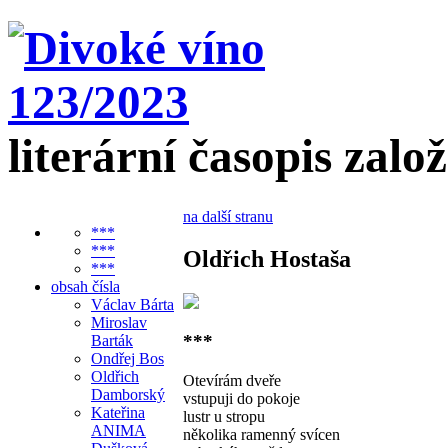
literární časopis zalo
na další stranu
***
***
Oldřich Hostaša
***
obsah čísla
Václav Bárta
Miroslav
***
Barták
Ondřej Bos
Oldřich
Otevírám dveře
Damborský
vstupuji do pokoje
Kateřina
lustr u stropu
ANIMA
několika ramenný svícen