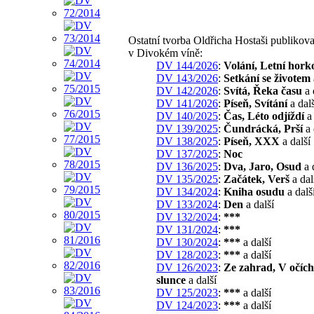
Ostatní tvorba Oldřicha Hostaši publikov
v Divokém víně:
DV 144/2026
:
Volání, Letní hork
DV 143/2026
:
Setkání se životem
DV 142/2026
:
Svítá, Řeka času
a 
DV 141/2026
:
Píseň, Svítání
a dalš
DV 140/2025
:
Čas, Léto odjíždí
a 
DV 139/2025
:
Čundrácká, Prší
a 
DV 138/2025
:
Píseň, XXX
a další
DV 137/2025
:
Noc
DV 136/2025
:
Dva, Jaro, Osud
a 
DV 135/2025
:
Začátek, Verš
a dal
DV 134/2024
:
Kniha osudu
a dalš
DV 133/2024
:
Den
a další
DV 132/2024
:
***
DV 131/2024
:
***
DV 130/2024
:
***
a další
DV 128/2023
:
***
a další
DV 126/2023
:
Ze zahrad, V očíc
slunce
a další
DV 125/2023
:
***
a další
DV 124/2023
:
***
a další