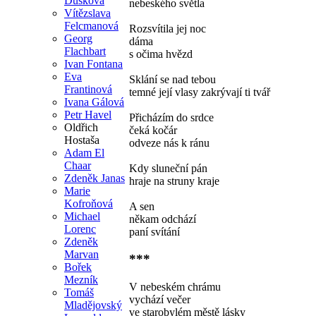
Dušková
nebeského světla
Vítězslava
Felcmanová
Rozsvítila jej noc
Georg
dáma
Flachbart
s očima hvězd
Ivan Fontana
Eva
Sklání se nad tebou
Frantinová
temné její vlasy zakrývají ti tvář
Ivana Gálová
Petr Havel
Přicházím do srdce
Oldřich
čeká kočár
Hostaša
odveze nás k ránu
Adam El
Chaar
Kdy sluneční pán
Zdeněk Janas
hraje na struny kraje
Marie
Kofroňová
A sen
Michael
někam odchází
Lorenc
paní svítání
Zdeněk
Marvan
***
Bořek
Mezník
V nebeském chrámu
Tomáš
vychází večer
Mladějovský
ve starobylém městě lásky