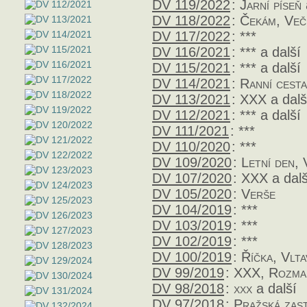
DV 119/2022
:
Jarní píseň
DV 118/2022
:
Čekám, Veče
DV 117/2022
:
***
DV 116/2021
:
***
a další
DV 115/2021
:
***
a další
DV 114/2021
:
Ranní cesta
DV 113/2021
:
XXX
a dalš
DV 112/2021
:
***
a další
DV 111/2021
:
***
DV 110/2020
:
***
DV 109/2020
:
Letní den,
DV 107/2020
:
XXX
a dalš
DV 105/2020
:
Verše
DV 104/2019
:
***
DV 103/2019
:
***
DV 102/2019
:
***
DV 100/2019
:
Říčka, Vlta
DV 99/2019
:
XXX, Rozma
DV 98/2018
:
xxx
a další
DV 97/2018
:
Pražská zast