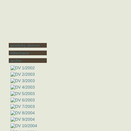
Františka Vrbenská
Zora Wildová
Jan Zeman
Stanislav Zeman
Jiří Žáček
poetický démon
informace
archiv