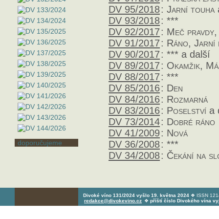
DV 95/2018
:
Jarní touha
DV 93/2018
:
***
DV 92/2017
:
Meč pravdy,
DV 91/2017
:
Ráno, Jarní 
DV 90/2017
:
***
a další
DV 89/2017
:
Okamžik, Má
DV 88/2017
:
***
DV 85/2016
:
Den
DV 84/2016
:
Rozmarná
DV 83/2016
:
Poselství
a 
DV 73/2014
:
Dobré ráno
DV 41/2009
:
Nová
DV 36/2008
:
***
doporučujeme
DV 34/2008
:
Čekání na s
Divoké víno 131/2024 vyšlo 19. května 2024
❖ ISSN 1214
redakce@divokevino.cz
❖
příští číslo Divokého vína v