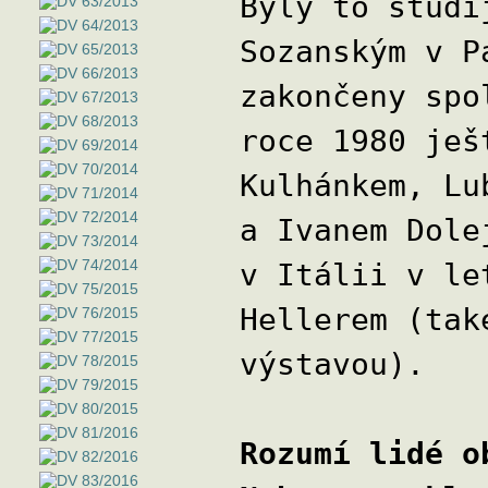
Byly to studi
Sozanským v P
zakončeny spo
roce 1980 ješ
Kulhánkem, Lu
a Ivanem Dole
v Itálii v le
Hellerem (tak
výstavou).
Rozumí lidé o