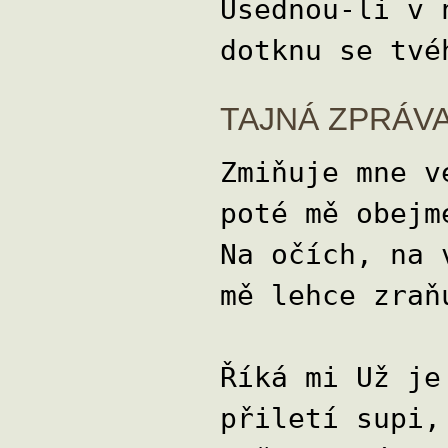
Usednou-li v 
dotknu se tvé
TAJNÁ ZPRÁVA
Zmiňuje mne v
poté mě obejm
Na očích, na 
mě lehce zraň
Říká mi Už je
přiletí supi,