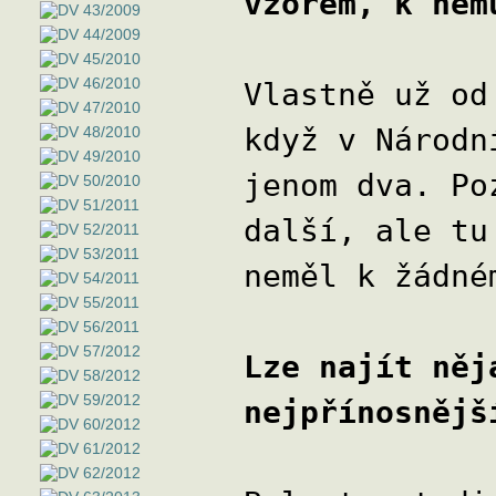
vzorem, k něm
Vlastně už od
když v Národn
jenom dva. Po
další, ale tu
neměl k žádné
Lze najít něj
nejpřínosnějš