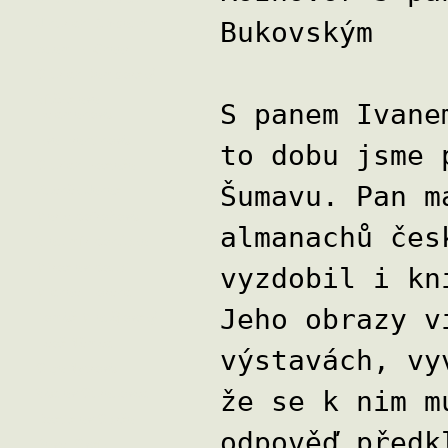
Bukovským
Jindřich Buxbaum
Adam El Chaar
Oldřich Damborský
Vítězslava
S panem Ivane
Felcmanová
Eva Frantinová
to dobu jsme 
Oldřich Hostaša
Šumavu. Pan m
Zdeněk Janas
Marie Kofroňová
almanachů čes
Vladimír Konůpka
Miroslav Koupil
vyzdobil i kn
Michael Lorenc
Jeho obrazy v
Tomáš Mladějovský
Leoš Němec
výstavách, vy
Olga Nytrová
že se k nim m
Václav Odradovec
Rostislav Opršal
odpověď předk
Pavel Ovsík