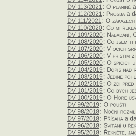
DV 113/2021
:
O planině
a
DV 112/2021
:
Prosba
a d
DV 111/2021
:
O zákazech
DV 110/2020
:
Co mi řekla
DV 109/2020
:
Nabádání, 
DV 108/2020
:
Co jsem ti 
DV 107/2020
:
V očích sr
DV 106/2020
:
V příštím ž
DV 105/2020
:
O spících ú
DV 104/2019
:
Dopis nad 
DV 103/2019
:
Jediné pohl
DV 102/2019
:
O zdi před 
DV 101/2019
:
Co bych je
DV 100/2019
:
O Hoře úsv
DV 99/2019
:
O poušti
DV 98/2018
:
Noční rozml
DV 97/2018
:
Přísaha
a da
DV 96/2018
:
Svítání u ře
DV 95/2018
:
Řekněte, jak