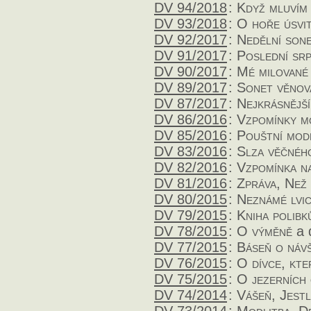
DV 94/2018
:
Když mluvím
DV 93/2018
:
O hoře úsvi
DV 92/2017
:
Nedělní son
DV 91/2017
:
Poslední sr
DV 90/2017
:
Mé milované
DV 89/2017
:
Sonet věnov
DV 87/2017
:
Nejkrásnější
DV 86/2016
:
Vzpomínky m
DV 85/2016
:
Pouštní mod
DV 83/2016
:
Slza věčnéh
DV 82/2016
:
Vzpomínka n
DV 81/2016
:
Zpráva, Než
DV 80/2015
:
Neznámé lvic
DV 79/2015
:
Kniha polibk
DV 78/2015
:
O výměně
a 
DV 77/2015
:
Báseň o náv
DV 76/2015
:
O dívce, kte
DV 75/2015
:
O jezerních 
DV 74/2014
:
Vášeň, Jestl