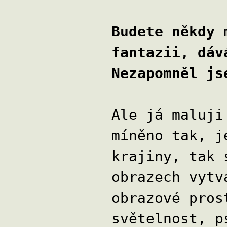
Budete někdy 
fantazii, dáv
Nezapomněl js
Ale já maluji
míněno tak, j
krajiny, tak 
obrazech vytv
obrazové pros
světelnost, p