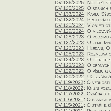
DV 136/2025
:
Nejlepší st
DV 135/2025
:
O sršních
a
DV 133/2024
:
Karlu Sýso
DV 132/2024
:
Proti válc
DV 130/2024
:
V objetí ot
DV 129/2024
:
O milovaný
DV 128/2023
:
O podzimu
DV 127/2023
:
O zemi Jan
DV 126/2023
:
Hledání, O 
DV 125/2023
:
Rozmluva o
DV 124/2023
:
O letních 
DV 123/2023
:
O černých 
DV 122/2022
:
O písmu
a d
DV 120/2022
:
Už slyším
a
DV 119/2022
:
O věrnosti
DV 118/2022
:
Knižní poz
DV 117/2022
:
Ozvěna
a d
DV 116/2021
:
O básních 
DV 115/2021
:
O stáří
a d
DV 114/2021
:
Pokusy o h