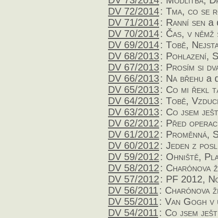
DV 73/2014
:
Modlitba, D
DV 72/2014
:
Tma, co se 
DV 71/2014
:
Ranní sen
a 
DV 70/2014
:
Čas, v němž 
DV 69/2014
:
Tobě, Nejsta
DV 68/2013
:
Pohlazení, S
DV 67/2013
:
Prosím si dv
DV 66/2013
:
Na břehu
a d
DV 65/2013
:
Co mi řekl t
DV 64/2013
:
Tobě, Vzduc
DV 63/2013
:
Co jsem ješt
DV 62/2012
:
Před operac
DV 61/2012
:
Proměnná, S
DV 60/2012
:
Jeden z posl
DV 59/2012
:
Ohniště, Pla
DV 58/2012
:
Charónova ž
DV 57/2012
:
PF 2012, No
DV 56/2011
:
Charónova ž
DV 55/2011
:
Van Gogh v 
DV 54/2011
:
Co jsem ješt