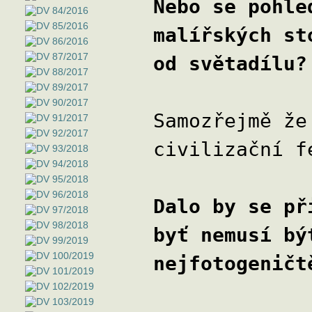
Nebo se pohle
malířských st
od světadílu?
Samozřejmě že
civilizační f
Dalo by se př
byť nemusí bý
nejfotogeničt