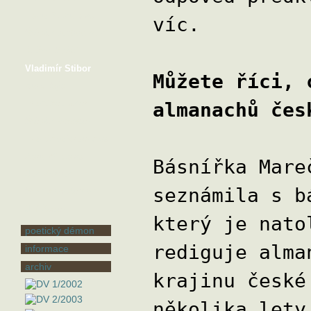
Ilona Pluhařová
víc.
Štěpánka Saadouni
Dušan Spáčil
Vladimír Stibor
Můžete říci, 
Karel Sýs
František Uher
almanachů čes
Štěpán Votoček
Františka Vrbenská
Zora Wildová
Básnířka Mare
Jan Zeman
seznámila s b
Stanislav Zeman
Jiří Žáček
který je nato
poetický démon
rediguje alma
informace
archiv
krajinu české
několika lety