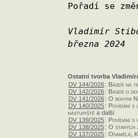
Pořadí se změ
Vladim
března 2024
Ostatní tvorba Vladimír
DV 144/2026
:
Báseň na t
DV 142/2026
:
Báseň o do
DV 141/2026
:
O bohyni N
DV 140/2025
:
Povídání s 
nástupiště
a další
DV 139/2025
:
Povídání s 
DV 138/2025
:
O starých 
DV 137/2025
:
Osamělá, K