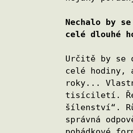
Nechalo by se
celé dlouhé h
Určitě by se 
celé hodiny, 
roky... Vlast
tisíciletí. Ř
šílenství“. R
správná odpov
pohádkové for