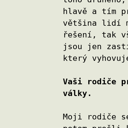
hlavě a tím p
většina lidí 
řešení, tak v
jsou jen zast
který vyhovuj
Vaši rodiče p
války.
Moji rodiče s