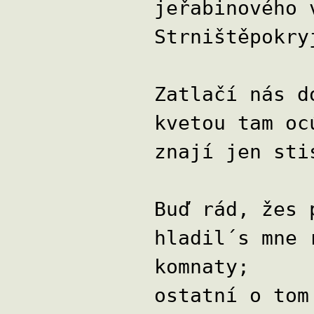
jeřabinového 
Strništěpokry
Zatlačí nás d
kvetou tam oc
znají jen sti
Buď rád, žes 
hladil´s mne 
komnaty;
ostatní o tom