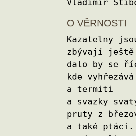
Vladimír Stib
O VĚRNOSTI
Kazatelny jso
zbývají ještě
dalo by se ří
kde vyhřezává
a termiti
a svazky svat
pruty z březo
a také ptáci.