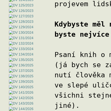
projevem lids
Kdybyste měl 
byste nejvíce
Psaní knih o 
(já bych se z
nutí člověka 
ve slepé ulič
všichni stejn
jiné).