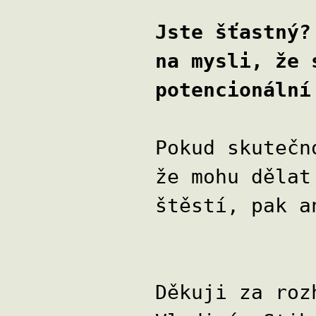
Jste šťastný?
na mysli, že 
potencionální
Pokud skutečn
že mohu dělat
štěstí, pak a
Děkuji za roz