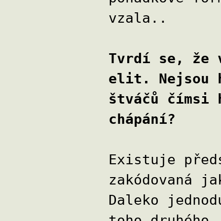
vzala..
Tvrdí se, že 
elit. Nejsou 
štváčů čímsi 
chápání?
Existuje před
zakódovaná ja
Daleko jednod
toho druhého,