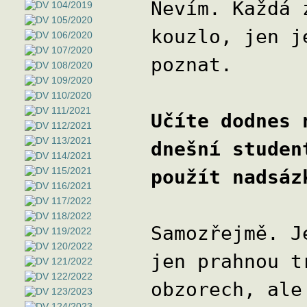
Nevím. Každá 
kouzlo, jen j
poznat.
Učíte dodnes 
dnešní studen
použít nadsáz
Samozřejmě. J
jen prahnou t
obzorech, ale