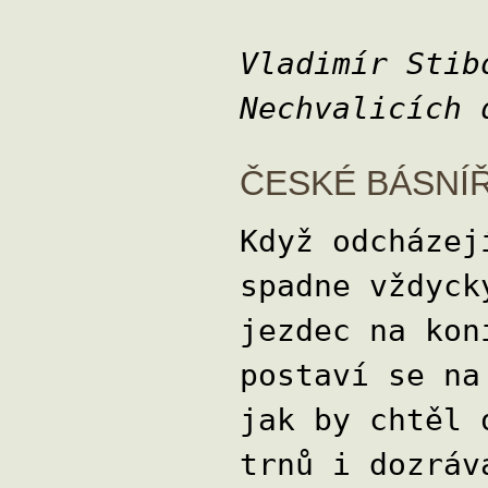
Vladi
Nechvalicích 
ČESKÉ BÁSNÍ
Když odcházej
spadne vždyck
jezdec na kon
postaví se na
jak by chtěl 
trnů i dozráv