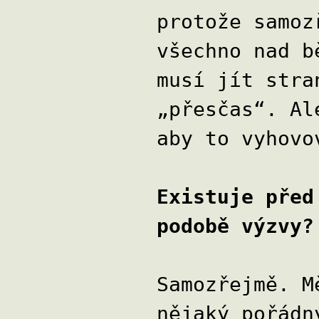
protože samoz
všechno nad b
musí jít stra
„přesčas“. Al
aby to vyhovo
Existuje před
podobě výzvy?
Samozřejmě. M
nějaký pořádn