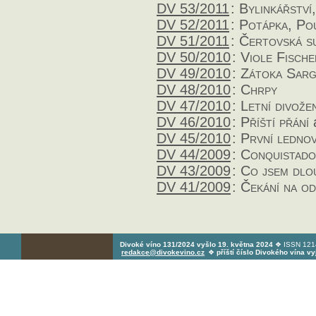
DV 53/2011
:
Bylinkářství
DV 52/2011
:
Potápka, Po
DV 51/2011
:
Čertovská s
DV 50/2010
:
Viole Fisch
DV 49/2010
:
Zátoka Sar
DV 48/2010
:
Chrpy
DV 47/2010
:
Letní divože
DV 46/2010
:
Příští přání
a
DV 45/2010
:
První ledno
DV 44/2009
:
Conquistadoř
DV 43/2009
:
Co jsem dlo
DV 41/2009
:
Čekání na o
Divoké víno 131/2024 vyšlo 19. května 2024
❖ ISSN 1214
redakce@divokevino.cz
❖
příští číslo Divokého vína v