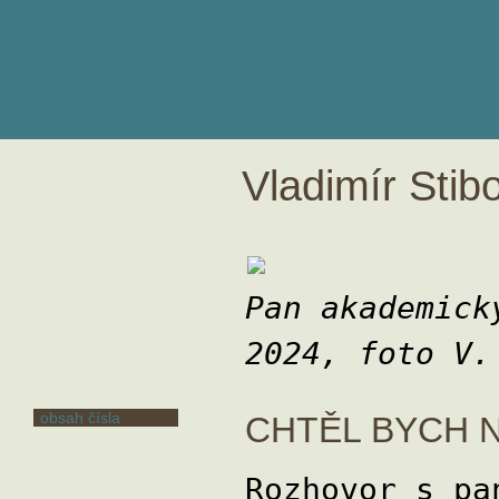
Vladimír Stib
CHTĚL BYCH
NAMALOVAT
POŘÁDNÝ OBRAZ
O VĚRNOSTI
TAJNÁ ZPRÁVA
MILOSTI
Pan akademick
JEDNA Z MÁLA
JISTOT
2024, foto V.
ČESKÉ BÁSNÍŘCE
KARLE ERBOVÉ
obsah čísla
CHTĚL BYCH 
Václav Bárta
Miroslav Barták
Rozhovor s pa
Jindřich Buxbaum