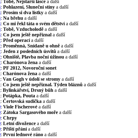
4
:
Tobě, Nejstarší lásce
a další
3
:
Pohlazení, Sluneční stíny
a další
3
:
Prosím si dva lístky
a další
3
:
Na břehu
a další
3
:
Co mi řekl táta o svém dětství
a další
3
:
Tobě, Vzducholodě
a další
3
:
Co jsem ještě nepřiznal
a další
2
:
Před operací
a další
2
:
Proměnná, Snídaně u ohně
a další
2
:
Jeden z posledních úsvitů
a další
2
:
Ohniště, Plavba noční úžinou
a další
2
:
Charónova žena
a další
2
:
PF 2012, Novoroční sonet
1
:
Charónova žena
a další
1
:
Van Gogh v údolí se stromy
a další
1
:
Co jsem ještě nepřiznal. Týden bláznů
a další
1
:
Bylinkářství, Drsný bůh
a další
1
:
Potápka, Pouta
a další
1
:
Čertovská sudička
a další
0
:
Viole Fischerové
a další
0
:
Zátoka Sargasového moře
a další
0
:
Chrpy
0
:
Letní divožence
a další
0
:
Příští přání
a další
0
:
První lednové ráno
a další