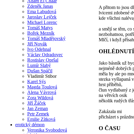
Adam El Chaar
Zdeněk Janas
A přitom to jsou d
Ema Labudová
lvicemi zdobené d
Jaroslav Lejček
kde všichni naléva
Michael Lorenc
Tomáš Matys
a smějí se těm, co 
Bořek Mezník
nezbohatnou, potř
Tomáš Mladějovský
Mlčí, i když přísah
Jiří Novák
Ivo Odehnal
OHLÉDNUTÍ
Václav Odradovec
Rostislav Opršal
Jako básník už by
Lumír Slabý
nejméně dobrých pě
Dušan Spáčil
měla by ale po mně
Vladimír Stibor
stezka vyšlapaná v
Karel Sýs
hrst příběhů,
Magda Toulová
člun vydlabaný z 
Alena Vávrová
na větvích osik
Zora Wildová
několik rudých třás
Jiří Žáček
Jan Zeman
Zakázala mi
Petr Zemek
přicházet s prázdn
Emilie Zítková
erotický démon
O ČASU
Veronika Svobodová