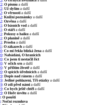
23
:
O černých hvězdách
a další
22
:
O písmu
a další
22
:
Už slyším
a další
22
:
O věrnosti
a další
22
:
Knižní poznámky
a další
22
:
Ozvěna
a další
21
:
O básních vod
a další
21
:
O stáří
a další
21
:
Pokusy o haiku
a další
21
:
O planině
a další
21
:
Prosba
a další
21
:
O zákazech
a další
20
:
Co mi řekla blízká žena
a další
20
:
Nabádání, O hranicích
20
:
Co jsem ti nestačil říct
20
:
V očích srn
a další
20
:
V příštím životě
a další
20
:
O spících úřednících
a další
19
:
Dopis nad ránem
a další
19
:
Jediné pohlazení, Tři otázky
a další
19
:
O zdi před námi
a další
19
:
Co bych ještě chtěl
a další
19
:
O Hoře úsvitu
a další
9
:
O poušti
8
:
Noční rozmluva