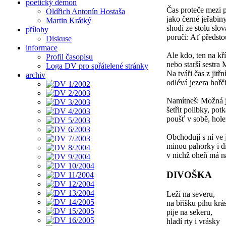
poetický démon
Čas proteče mezi p
Oldřich Antonín Hostaša
jako černé jeřabiny
Martin Krátký
shodí ze stolu slov
přílohy
poručí: Ať předsto
Diskuse
informace
Ale kdo, ten na kří
Profil časopisu
nebo starší sestra
Loga DV pro spřátelené stránky
Na tváři čas z jitřn
archiv
odlévá jezera hořč
Namítneš: Možná js
šetřit polibky, po
poušť v sobě, hol
Obchodují s ní ve
minou pahorky i dí
v nichž oheň má n
DIVOŠKA
Leží na severu,
na bříšku pihu krá
pije na sekeru,
hladí rty i vrásky