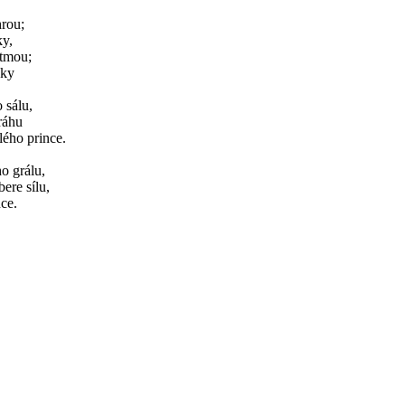
hrou;
ky,
 tmou;
sky
 sálu,
ráhu
lého prince.
ho grálu,
bere sílu,
ce.