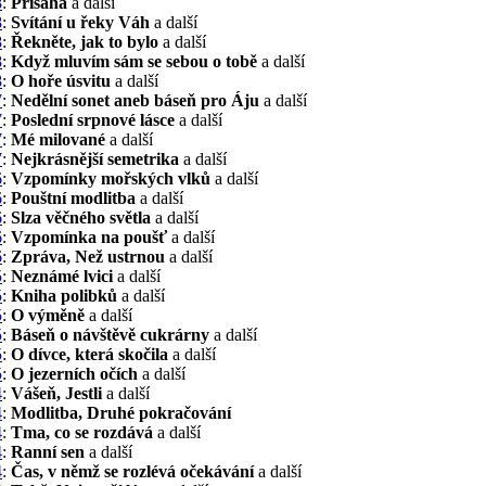
8
:
Přísaha
a další
8
:
Svítání u řeky Váh
a další
8
:
Řekněte, jak to bylo
a další
8
:
Když mluvím sám se sebou o tobě
a další
8
:
O hoře úsvitu
a další
7
:
Nedělní sonet aneb báseň pro Áju
a další
7
:
Poslední srpnové lásce
a další
7
:
Mé milované
a další
7
:
Nejkrásnější semetrika
a další
6
:
Vzpomínky mořských vlků
a další
6
:
Pouštní modlitba
a další
6
:
Slza věčného světla
a další
6
:
Vzpomínka na poušť
a další
6
:
Zpráva, Než ustrnou
a další
5
:
Neznámé lvici
a další
5
:
Kniha polibků
a další
5
:
O výměně
a další
5
:
Báseň o návštěvě cukrárny
a další
5
:
O dívce, která skočila
a další
5
:
O jezerních očích
a další
4
:
Vášeň, Jestli
a další
4
:
Modlitba, Druhé pokračování
4
:
Tma, co se rozdává
a další
4
:
Ranní sen
a další
4
:
Čas, v němž se rozlévá očekávání
a další