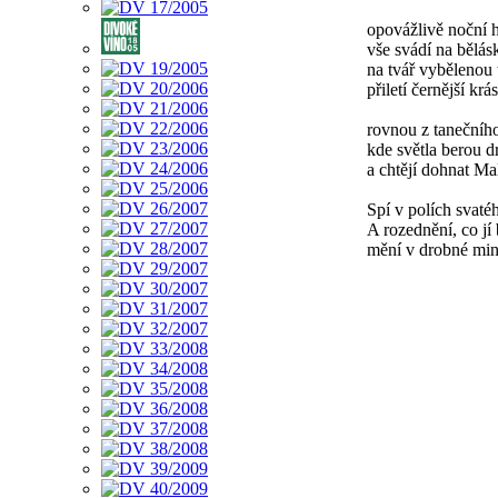
opovážlivě noční 
vše svádí na bělás
na tvář vybělenou
přiletí černější krá
rovnou z tanečního
kde světla berou d
a chtějí dohnat Ma
Spí v polích svaté
A rozednění, co jí 
mění v drobné min