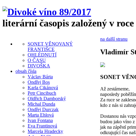
literární časopis založený v roce
na další stranu
SONET VĚNOVANÝ
FRANTIŠCE
Vladimír S
OHLÉDNUTÍ
O ČASU
DIVOŠKA
obsah čísla
SONET VĚN
Václav Bárta
Ondřej Bos
Karla Cikánová
Až zestárneme,
Petr Cincibuch
naposledy poběžím
Oldřich Damborský
Za ruce se zakles
Michal Dunda
kdo z nás si zahraj
Ondřej Durczak
Marta Ehlová
Dostanou nás vzp
Ivan Fontana
budou jako víno z 
Eva Frantinová
jak na zápěstí pri
Marcela Hradecky
odkrajující čas naši