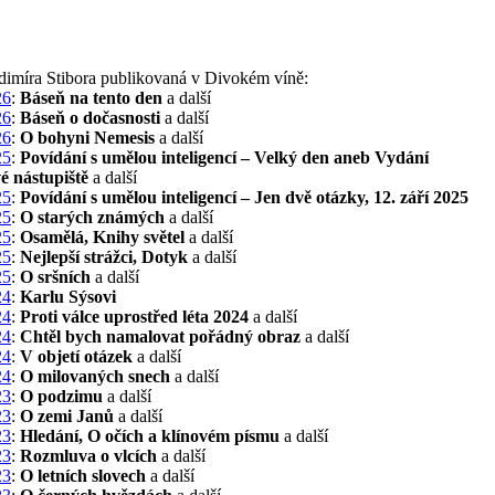
adimíra Stibora publikovaná v Divokém víně:
26
:
Báseň na tento den
a další
26
:
Báseň o dočasnosti
a další
26
:
O bohyni Nemesis
a další
25
:
Povídání s umělou inteligencí – Velký den aneb Vydání
é nástupiště
a další
25
:
Povídání s umělou inteligencí – Jen dvě otázky, 12. září 2025
25
:
O starých známých
a další
25
:
Osamělá, Knihy světel
a další
25
:
Nejlepší strážci, Dotyk
a další
25
:
O sršních
a další
24
:
Karlu Sýsovi
24
:
Proti válce uprostřed léta 2024
a další
24
:
Chtěl bych namalovat pořádný obraz
a další
24
:
V objetí otázek
a další
24
:
O milovaných snech
a další
23
:
O podzimu
a další
23
:
O zemi Janů
a další
23
:
Hledání, O očích a klínovém písmu
a další
23
:
Rozmluva o vlcích
a další
23
:
O letních slovech
a další