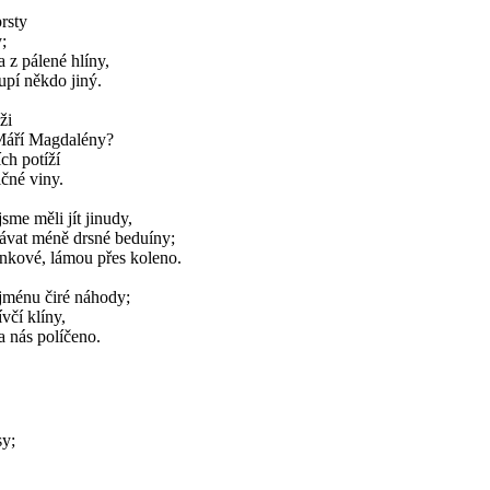
rsty
;
a z pálené hlíny,
upí někdo jiný.
ži
 Máří Magdalény?
ích potíží
ičné viny.
me měli jít jinudy,
tkávat méně drsné beduíny;
enkové, lámou přes koleno.
 jménu čiré náhody;
včí klíny,
a nás políčeno.
sy;