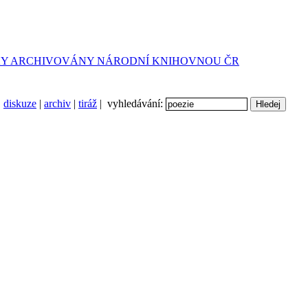
diskuze
|
archiv
|
tiráž
| vyhledávání: