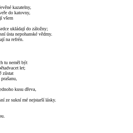
řevěné kazatelny,
veře do katovny,
jí všem
srdce ukládají do záložny;
ísní ústa nepohanské vědmy.
ají na refrén.
ch tu neměl být
tadvacet let;
 zůstat
 prašanu,
jednoho kusu dřeva,
ní ze sukní mé nejstarší lásky.
ou.