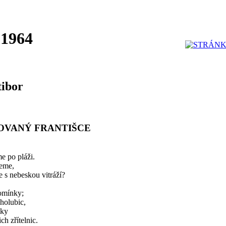
 1964
tibor
OVANÝ FRANTIŠCE
e po pláži.
neme,
e s nebeskou vitráží?
omínky;
holubic,
mky
ch zřítelnic.