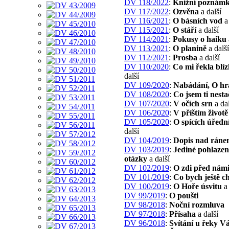
DV 118/2022
:
Knižní poznám
DV 117/2022
:
Ozvěna
a další
DV 116/2021
:
O básních vod
a 
DV 115/2021
:
O stáří
a další
DV 114/2021
:
Pokusy o haiku
DV 113/2021
:
O planině
a další
DV 112/2021
:
Prosba
a další
DV 110/2020
:
Co mi řekla blí
další
DV 109/2020
:
Nabádání, O hr
DV 108/2020
:
Co jsem ti nestač
DV 107/2020
:
V očích srn
a dal
DV 106/2020
:
V příštím životě
DV 105/2020
:
O spících úředn
další
DV 104/2019
:
Dopis nad rán
DV 103/2019
:
Jediné pohlazení
otázky
a další
DV 102/2019
:
O zdi před nám
DV 101/2019
:
Co bych ještě ch
DV 100/2019
:
O Hoře úsvitu
a 
DV 99/2019
:
O poušti
DV 98/2018
:
Noční rozmluva
DV 97/2018
:
Přísaha
a další
DV 96/2018
:
Svítání u řeky V