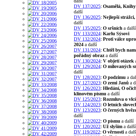
další
DV 137/2025
:
Osamělá, Knihy 
další
DV 136/2025
:
Nejlepší strážci
další
DV 135/2025
:
O sršních
a další
DV 133/2024
:
Karlu Sýsovi
DV 132/2024
:
Proti válce upro
2024
a další
DV 131/2024
:
Chtěl bych nam
pořádný obraz
a další
DV 130/2024
:
V objetí otázek
a
DV 129/2024
:
O milovaných s
další
DV 128/2023
:
O podzimu
a dal
DV 127/2023
:
O zemi Janů
a d
DV 126/2023
:
Hledání, O očíc
klínovém písmu
a další
DV 125/2023
:
Rozmluva o vlc
DV 124/2023
:
O letních slovec
DV 123/2023
:
O černých hvěz
další
DV 122/2022
:
O písmu
a další
DV 120/2022
:
Už slyším
a další
DV 119/2022
:
O věrnosti
a dalš