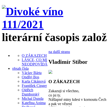
literární časopis zalo
na další stranu
O ZÁKAZECH
LÁSCE, CO MI
Vladimír Stibor
NEODPOVÍDÁ
obsah čísla
Václav Bárta
Ondřej Bos
O ZÁKAZECH
Karla Cikánová
František Cinger
Oldřich
Zakazuji si všechno,
Damborský
co jsi ty.
Michal Dunda
Nášlapné miny kdesi v kornoutu Čech
Kateřina Anima
a pak ve vězení