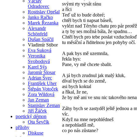
Václav
svými rty vysát ránu
Odradovec
a říci
Rostislav Opršal
Teď už to bude dobré;
Janko Račko
chtěl bych ti napsat báseň,
Marek Řezanka
vylézt nad Téryho chatu pro pár protěž
Alexandr
a ty by ses možná bála, že spadnu…
Schönfeld
Chtěl bych pro tebe poslat vzducholoď
Dušan Spáčil
tu měsíční a řiditelnou jen pohyby očí.
Vladimír Stibor
Eva Suková
A pak bys mě uzemnila,
Veronika
řekla bys:
Svobodová
Pane, vy mě chcete sbalit.
Karel Sýs
Jaromír Šlosar
A já bych zrudnul jak malý kluk,
Adrian Švec
díval bych se do země,
František Uher
asi bych koktal
Štěpán Votoček
a říkal, že ne,
Zora Wildová
že by mě ani ve snu nic takového nena
Jan Zeman
Stanislav Zeman
Záhy bych se zastyděl ještě jednou a
Jiří Žáček
víc.
poetický démon
Když na mne nepohlédneš
Ota Ševčík
a nepohladíš mě,
přílohy
co po nás zůstane?
Diskuse