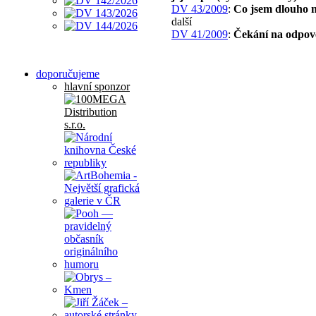
DV 43/2009
:
Co jsem dlouho 
další
DV 41/2009
:
Čekání na odpo
doporučujeme
hlavní sponzor