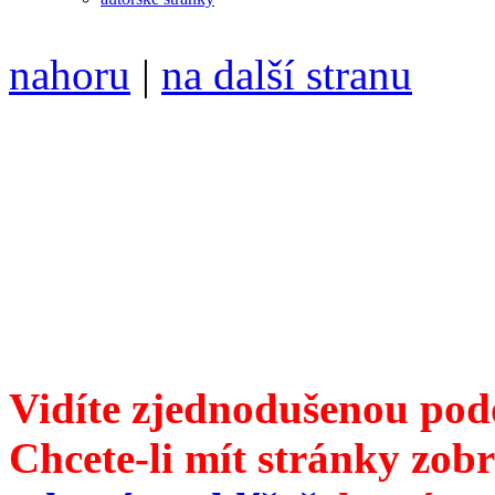
nahoru
|
na další stranu
Divoké víno 111/2021 vyšl
6099 /// samozvaný šéfreda
104 00 Praha 10, Hájek 88,
redakce@divokevino.cz
//
///
příští číslo Divokého v
Vidíte zjednodušenou pod
Chcete-li mít stránky zobr