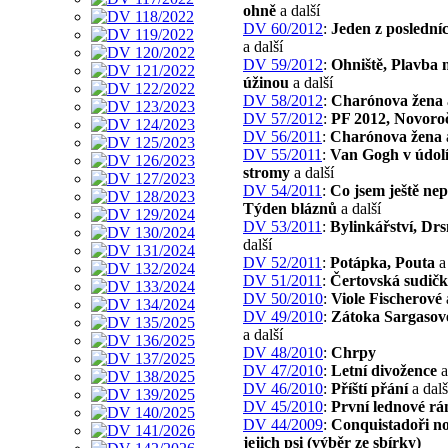
ohně
a další
DV 60/2012
:
Jeden z posledníc
a další
DV 59/2012
:
Ohniště, Plavba 
úžinou
a další
DV 58/2012
:
Charónova žena
DV 57/2012
:
PF 2012, Novoroč
DV 56/2011
:
Charónova žena
DV 55/2011
:
Van Gogh v údolí
stromy
a další
DV 54/2011
:
Co jsem ještě nep
Týden bláznů
a další
DV 53/2011
:
Bylinkářství, Dr
další
DV 52/2011
:
Potápka, Pouta
a 
DV 51/2011
:
Čertovská sudič
DV 50/2010
:
Viole Fischerové
DV 49/2010
:
Zátoka Sargasov
a další
DV 48/2010
:
Chrpy
DV 47/2010
:
Letní divožence
a
DV 46/2010
:
Příští přání
a dalš
DV 45/2010
:
První lednové rá
DV 44/2009
:
Conquistadoři no
jejich psi (výběr ze sbírky)