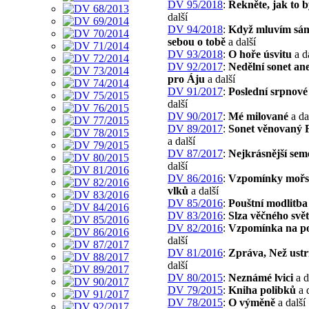
DV 95/2018
:
Řekněte, jak to b
další
DV 94/2018
:
Když mluvím sám
sebou o tobě
a další
DV 93/2018
:
O hoře úsvitu
a d
DV 92/2017
:
Nedělní sonet an
pro Áju
a další
DV 91/2017
:
Poslední srpnové 
další
DV 90/2017
:
Mé milované
a da
DV 89/2017
:
Sonet věnovaný F
a další
DV 87/2017
:
Nejkrásnější sem
další
DV 86/2016
:
Vzpomínky mořs
vlků
a další
DV 85/2016
:
Pouštní modlitba
DV 83/2016
:
Slza věčného svět
DV 82/2016
:
Vzpomínka na p
další
DV 81/2016
:
Zpráva, Než ust
další
DV 80/2015
:
Neznámé lvici
a d
DV 79/2015
:
Kniha polibků
a d
DV 78/2015
:
O výměně
a další