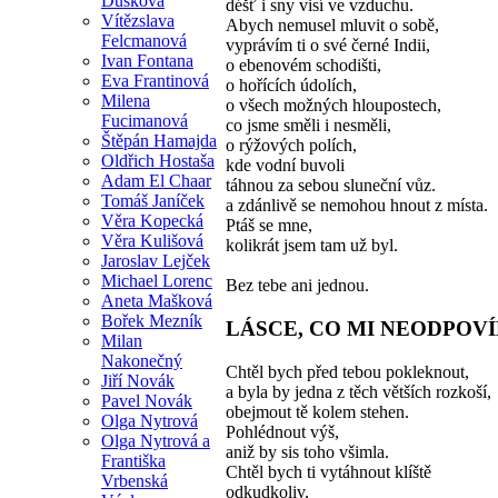
Dušková
déšť i sny visí ve vzduchu.
Vítězslava
Abych nemusel mluvit o sobě,
Felcmanová
vyprávím ti o své černé Indii,
Ivan Fontana
o ebenovém schodišti,
Eva Frantinová
o hořících údolích,
Milena
o všech možných hloupostech,
Fucimanová
co jsme směli i nesměli,
Štěpán Hamajda
o rýžových polích,
Oldřich Hostaša
kde vodní buvoli
Adam El Chaar
táhnou za sebou sluneční vůz.
Tomáš Janíček
a zdánlivě se nemohou hnout z místa.
Věra Kopecká
Ptáš se mne,
Věra Kulišová
kolikrát jsem tam už byl.
Jaroslav Lejček
Michael Lorenc
Bez tebe ani jednou.
Aneta Mašková
Bořek Mezník
LÁSCE, CO MI NEODPOV
Milan
Nakonečný
Chtěl bych před tebou pokleknout,
Jiří Novák
a byla by jedna z těch větších rozkoší,
Pavel Novák
obejmout tě kolem stehen.
Olga Nytrová
Pohlédnout výš,
Olga Nytrová a
aniž by sis toho všimla.
Františka
Chtěl bych ti vytáhnout klíště
Vrbenská
odkudkoliv,