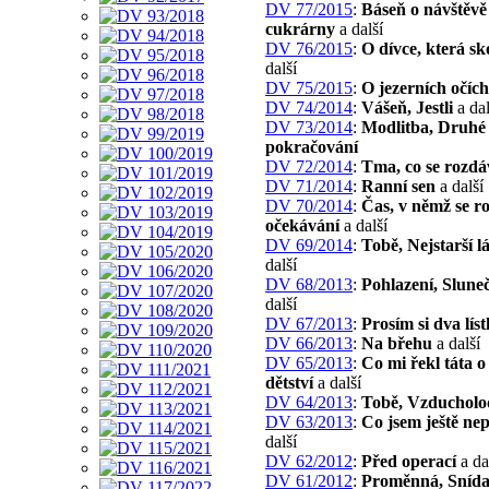
DV 77/2015
:
Báseň o návštěvě
cukrárny
a další
DV 76/2015
:
O dívce, která sk
další
DV 75/2015
:
O jezerních očích
DV 74/2014
:
Vášeň, Jestli
a dal
DV 73/2014
:
Modlitba, Druhé
pokračování
DV 72/2014
:
Tma, co se rozdá
DV 71/2014
:
Ranní sen
a další
DV 70/2014
:
Čas, v němž se r
očekávání
a další
DV 69/2014
:
Tobě, Nejstarší l
další
DV 68/2013
:
Pohlazení, Sluneč
další
DV 67/2013
:
Prosím si dva lís
DV 66/2013
:
Na břehu
a další
DV 65/2013
:
Co mi řekl táta 
dětství
a další
DV 64/2013
:
Tobě, Vzducholo
DV 63/2013
:
Co jsem ještě nep
další
DV 62/2012
:
Před operací
a da
DV 61/2012
:
Proměnná, Snída