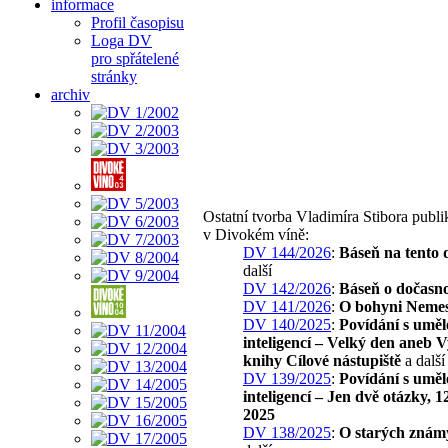
informace
Profil časopisu
Loga DV
pro spřátelené
stránky
archiv
Ostatní tvorba Vladimíra Stibora publ
v Divokém víně:
DV 144/2026
:
Báseň na tento 
další
DV 142/2026
:
Báseň o dočasno
DV 141/2026
:
O bohyni Nemes
DV 140/2025
:
Povídání s umě
inteligencí – Velký den aneb 
knihy Cílové nástupiště
a další
DV 139/2025
:
Povídání s umě
inteligencí – Jen dvě otázky, 12
2025
DV 138/2025
:
O starých znám