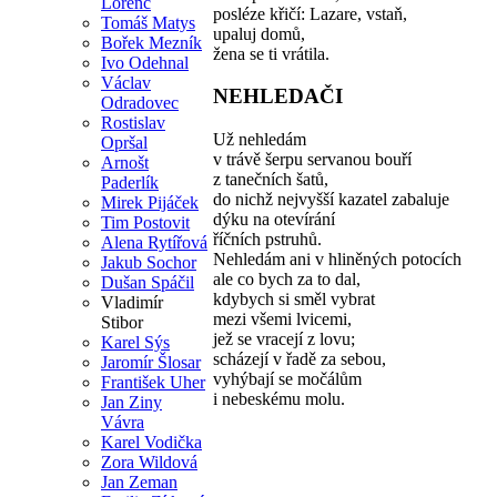
Lorenc
posléze křičí: Lazare, vstaň,
Tomáš Matys
upaluj domů,
Bořek Mezník
žena se ti vrátila.
Ivo Odehnal
Václav
NEHLEDAČI
Odradovec
Rostislav
Už nehledám
Opršal
v trávě šerpu servanou bouří
Arnošt
z tanečních šatů,
Paderlík
do nichž nejvyšší kazatel zabaluje
Mirek Pijáček
dýku na otevírání
Tim Postovit
říčních pstruhů.
Alena Rytířová
Nehledám ani v hliněných potocích
Jakub Sochor
ale co bych za to dal,
Dušan Spáčil
kdybych si směl vybrat
Vladimír
mezi všemi lvicemi,
Stibor
jež se vracejí z lovu;
Karel Sýs
scházejí v řadě za sebou,
Jaromír Šlosar
vyhýbají se močálům
František Uher
i nebeskému molu.
Jan Ziny
Vávra
Karel Vodička
Zora Wildová
Jan Zeman