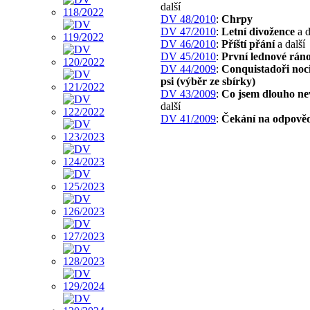
další
DV 48/2010
:
Chrpy
DV 47/2010
:
Letní divožence
a d
DV 46/2010
:
Příští přání
a další
DV 45/2010
:
První lednové rán
DV 44/2009
:
Conquistadoři noci
psi (výběr ze sbírky)
DV 43/2009
:
Co jsem dlouho ne
další
DV 41/2009
:
Čekání na odpově