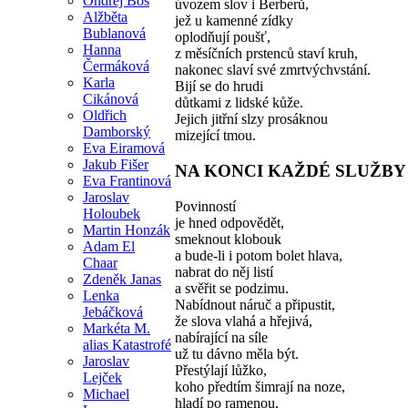
Ondřej Bos
úvozem slov i Berberů,
Alžběta
jež u kamenné zídky
Bublanová
oplodňují poušť,
Hanna
z měsíčních prstenců staví kruh,
Čermáková
nakonec slaví své zmrtvýchvstání.
Karla
Bijí se do hrudi
Cikánová
důtkami z lidské kůže.
Oldřich
Jejich jitřní slzy prosáknou
Damborský
mizející tmou.
Eva Eiramová
Jakub Fišer
NA KONCI KAŽDÉ SLUŽBY
Eva Frantinová
Jaroslav
Povinností
Holoubek
je hned odpovědět,
Martin Honzák
smeknout klobouk
Adam El
a bude-li i potom bolet hlava,
Chaar
nabrat do něj listí
Zdeněk Janas
a svěřit se podzimu.
Lenka
Nabídnout náruč a připustit,
Jebáčková
že slova vlahá a hřejivá,
Markéta M.
nabírající na síle
alias Katastrofé
už tu dávno měla být.
Jaroslav
Přestýlají lůžko,
Lejček
koho předtím šimrají na noze,
Michael
hladí po ramenou,