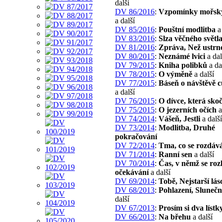
další
DV 86/2016
:
Vzpomínky mořský
a další
DV 85/2016
:
Pouštní modlitba
a 
DV 83/2016
:
Slza věčného světl
DV 81/2016
:
Zpráva, Než ustrn
DV 80/2015
:
Neznámé lvici
a dal
DV 79/2015
:
Kniha polibků
a da
DV 78/2015
:
O výměně
a další
DV 77/2015
:
Báseň o návštěvě 
a další
DV 76/2015
:
O dívce, která skoč
DV 75/2015
:
O jezerních očích
a
DV 74/2014
:
Vášeň, Jestli
a další
DV 73/2014
:
Modlitba, Druhé
pokračování
DV 72/2014
:
Tma, co se rozdáv
DV 71/2014
:
Ranní sen
a další
DV 70/2014
:
Čas, v němž se roz
očekávání
a další
DV 69/2014
:
Tobě, Nejstarší lás
DV 68/2013
:
Pohlazení, Sluneční
další
DV 67/2013
:
Prosím si dva lístk
DV 66/2013
:
Na břehu
a další