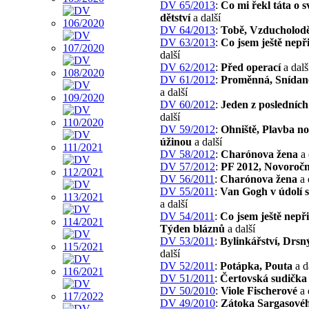
DV 65/2013
:
Co mi řekl táta o 
dětství
a další
DV 64/2013
:
Tobě, Vzducholod
DV 63/2013
:
Co jsem ještě nepř
další
DV 62/2012
:
Před operací
a dalš
DV 61/2012
:
Proměnná, Snídan
a další
DV 60/2012
:
Jeden z posledních
další
DV 59/2012
:
Ohniště, Plavba no
úžinou
a další
DV 58/2012
:
Charónova žena
a 
DV 57/2012
:
PF 2012, Novoročn
DV 56/2011
:
Charónova žena
a 
DV 55/2011
:
Van Gogh v údolí 
a další
DV 54/2011
:
Co jsem ještě nepři
Týden bláznů
a další
DV 53/2011
:
Bylinkářství, Drsn
další
DV 52/2011
:
Potápka, Pouta
a d
DV 51/2011
:
Čertovská sudička
DV 50/2010
:
Viole Fischerové
a 
DV 49/2010
:
Zátoka Sargasové