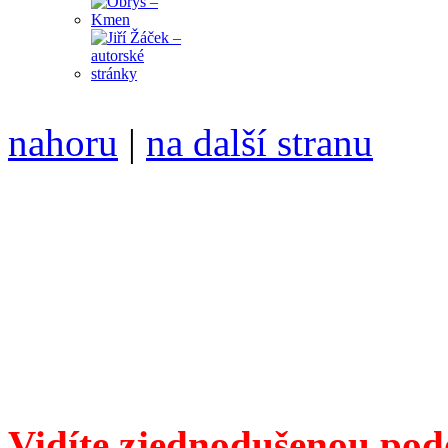
nahoru
|
na další stranu
Divoké víno 82/2016 vyšlo
6099 /// samozvaný šéfreda
104 00 Praha 10, Hájek 88,
redakce@divokevino.cz
//
///
příští číslo Divokého v
Vidíte zjednodušenou pod