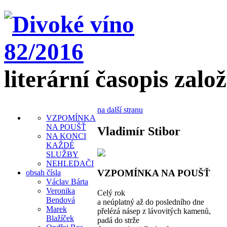
literární časopis zalo
na další stranu
VZPOMÍNKA
NA POUŠŤ
Vladimír Stibor
NA KONCI
KAŽDÉ
SLUŽBY
NEHLEDAČI
VZPOMÍNKA NA POUŠŤ
obsah čísla
Václav Bárta
Veronika
Celý rok
Bendová
a neúplatný až do posledního dne
Marek
přelézá násep z lávovitých kamenů,
Blažíček
padá do strže