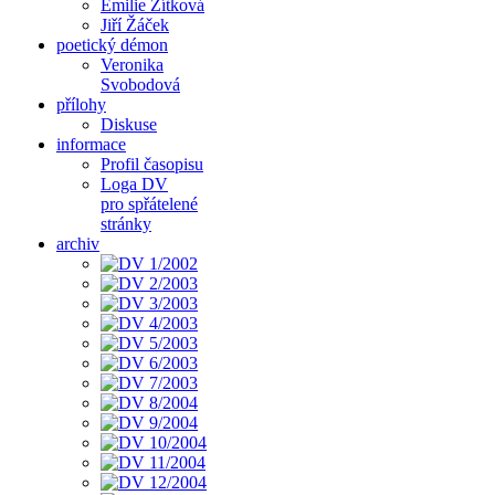
Emilie Zítková
Jiří Žáček
poetický démon
Veronika
Svobodová
přílohy
Diskuse
informace
Profil časopisu
Loga DV
pro spřátelené
stránky
archiv