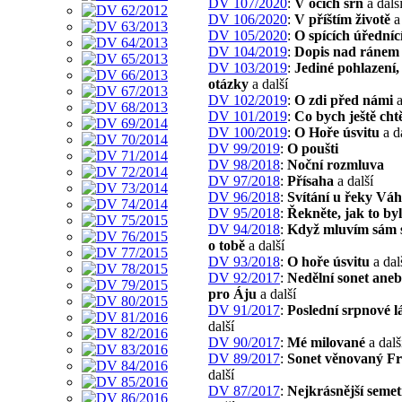
DV 107/2020
:
V očích srn
a dalš
DV 106/2020
:
V příštím životě
a 
DV 105/2020
:
O spících úředníc
DV 104/2019
:
Dopis nad ránem
DV 103/2019
:
Jediné pohlazení,
otázky
a další
DV 102/2019
:
O zdi před námi
a
DV 101/2019
:
Co bych ještě cht
DV 100/2019
:
O Hoře úsvitu
a d
DV 99/2019
:
O poušti
DV 98/2018
:
Noční rozmluva
DV 97/2018
:
Přísaha
a další
DV 96/2018
:
Svítání u řeky Váh
DV 95/2018
:
Řekněte, jak to by
DV 94/2018
:
Když mluvím sám 
o tobě
a další
DV 93/2018
:
O hoře úsvitu
a dal
DV 92/2017
:
Nedělní sonet ane
pro Áju
a další
DV 91/2017
:
Poslední srpnové l
další
DV 90/2017
:
Mé milované
a dalš
DV 89/2017
:
Sonet věnovaný Fr
další
DV 87/2017
:
Nejkrásnější semet