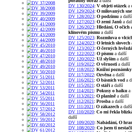
pořádný obraz
a další
DV 130/2024
:
V objetí otázek
a 
DV 129/2024
:
O milovaných sn
DV 128/2023
:
O podzimu
a další
DV 127/2023
:
O zemi Janů
a dal
DV 126/2023
:
Hledání, O očích 
klínovém písmu
a další
DV 125/2023
:
Rozmluva o vlcíc
DV 124/2023
:
O letních slovech
DV 123/2023
:
O černých hvězd
DV 122/2022
:
O písmu
a další
DV 120/2022
:
Už slyším
a další
DV 119/2022
:
O věrnosti
a další
DV 118/2022
:
Knižní poznámky
DV 117/2022
:
Ozvěna
a další
DV 116/2021
:
O básních vod
a d
DV 115/2021
:
O stáří
a další
DV 114/2021
:
Pokusy o haiku
a 
DV 113/2021
:
O planině
a další
DV 112/2021
:
Prosba
a další
DV 111/2021
:
O zákazech
a další
DV 110/2020
:
Co mi řekla blízk
další
DV 109/2020
:
Nabádání, O hran
DV 108/2020
:
Co jsem ti nestačil