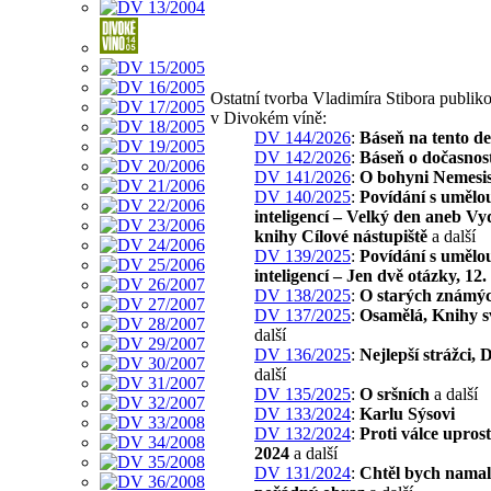
Ostatní tvorba Vladimíra Stibora publik
v Divokém víně:
DV 144/2026
:
Báseň na tento d
DV 142/2026
:
Báseň o dočasnost
DV 141/2026
:
O bohyni Nemesi
DV 140/2025
:
Povídání s umělo
inteligencí – Velký den aneb Vy
knihy Cílové nástupiště
a další
DV 139/2025
:
Povídání s umělo
inteligencí – Jen dvě otázky, 12.
DV 138/2025
:
O starých známý
DV 137/2025
:
Osamělá, Knihy s
další
DV 136/2025
:
Nejlepší strážci, 
další
DV 135/2025
:
O sršních
a další
DV 133/2024
:
Karlu Sýsovi
DV 132/2024
:
Proti válce uprost
2024
a další
DV 131/2024
:
Chtěl bych namal