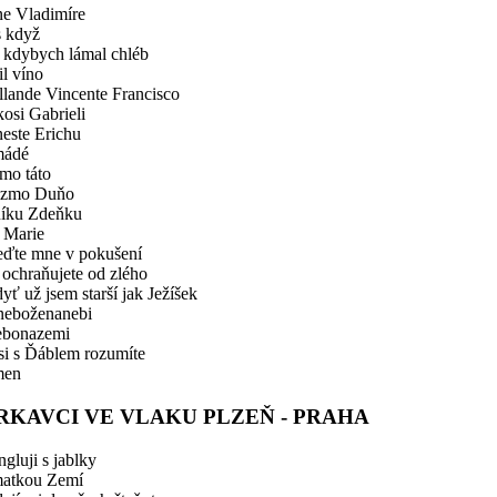
ne Vladimíre
s když
k kdybych lámal chléb
il víno
llande Vincente Francisco
osi Gabrieli
este Erichu
ádé
mo táto
zmo Duňo
níku Zdeňku
 Marie
eďte mne v pokušení
 ochraňujete od zlého
yť už jsem starší jak Ježíšek
neboženanebi
ebonazemi
si s Ďáblem rozumíte
en
RKAVCI VE VLAKU PLZEŇ - PRAHA
gluji s jablky
matkou Zemí