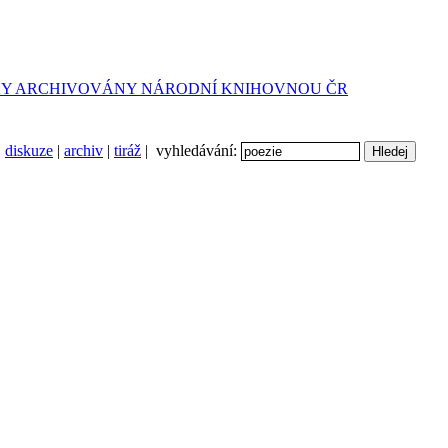
diskuze
|
archiv
|
tiráž
| vyhledávání: