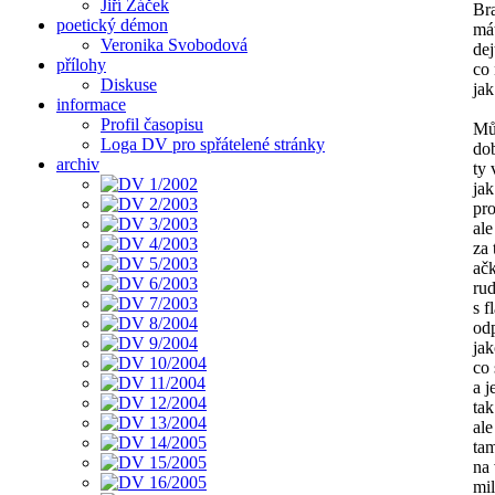
Jiří Žáček
Br
poetický démon
mát
Veronika Svobodová
dej
přílohy
co 
Diskuse
jak
informace
Profil časopisu
Mů
Loga DV pro spřátelené stránky
dob
archiv
ty 
jak
pro
ale
za 
ačk
rud
s 
od
ja
co 
a j
tak
al
ta
na 
mil