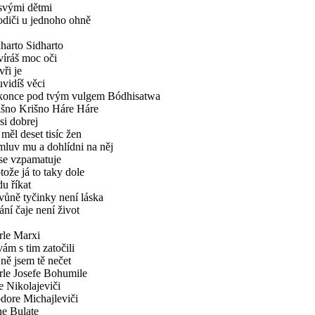
 svými dětmi
odiči u jednoho ohně
harto Sidharto
víráš moc oči
vři je
uvidíš věci
konce pod tvým vulgem Bódhisatwa
išno Krišno Háre Háre
jsi dobrej
 měl deset tisíc žen
mluv mu a dohlídni na něj
 se vzpamatuje
tože já to taky dole
u říkat
vůně tyčinky není láska
ání čaje není život
rle Marxi
vám s tim zatočili
jně jsem tě nečet
rle Josefe Bohumile
 Nikolajeviči
dore Michajleviči
ne Bulate