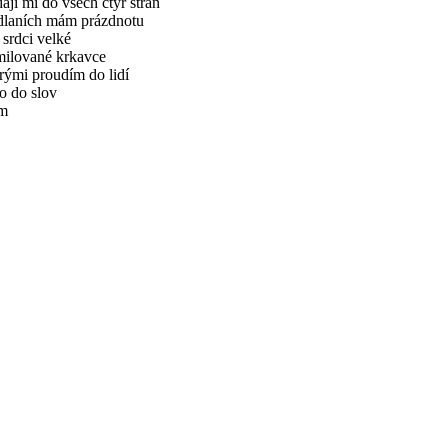
ají mi do všech čtyř stran
dlaních mám prázdnotu
 srdci velké
milované krkavce
rými proudím do lidí
o do slov
m