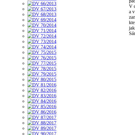
pad
V 
a v
za
kte
jak
Sá