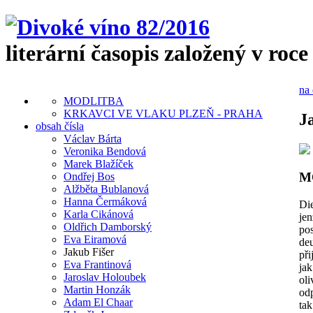
literární časopis založený v roce
na 
MODLITBA
KRKAVCI VE VLAKU PLZEŇ - PRAHA
J
obsah čísla
Václav Bárta
Veronika Bendová
Marek Blažíček
M
Ondřej Bos
Alžběta Bublanová
Hanna Čermáková
Di
Karla Cikánová
jen
Oldřich Damborský
po
Eva Eiramová
de
Jakub Fišer
při
Eva Frantinová
ja
Jaroslav Holoubek
oli
Martin Honzák
od
Adam El Chaar
ta