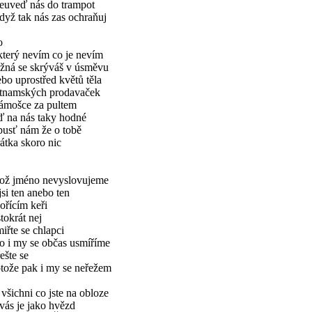
neuveď nás do trampot
dyž tak nás zas ochraňuj
o
který nevím co je nevím
žná se skrýváš v úsměvu
bo uprostřed květů těla
etnamských prodavaček
sámošce za pultem
ď na nás taky hodné
pusť nám že o tobě
átka skoro nic
hož jméno nevyslovujeme
jsi ten anebo ten
ořícím keři
stokrát nej
iřte se chlapci
o i my se občas usmíříme
ešte se
tože pak i my se neřežem
všichni co jste na obloze
vás je jako hvězd