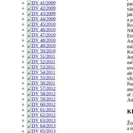
pa
vá
ja
a p
Ro
Nik
Ern
Am
má
Ku
Je
mé
uv
ale
vžd
Pa
an
ať 
Am
K
Žon
a 