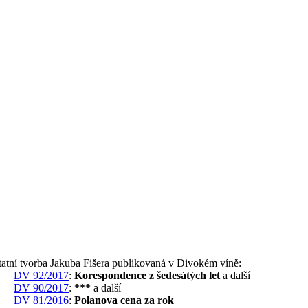
atní tvorba Jakuba Fišera publikovaná v Divokém víně:
DV 92/2017
:
Korespondence z šedesátých let
a další
DV 90/2017
:
***
a další
DV 81/2016
:
Polanova cena za rok