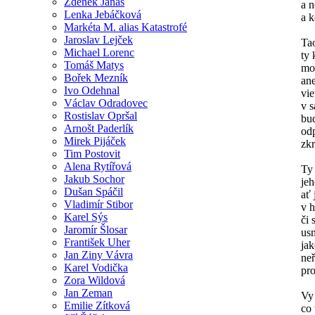
Zdeněk Janas
a 
Lenka Jebáčková
a k
Markéta M. alias Katastrofé
Jaroslav Lejček
Ta
Michael Lorenc
ty 
Tomáš Matys
mo
Bořek Mezník
ane
Ivo Odehnal
vi
Václav Odradovec
v 
Rostislav Opršal
bu
Arnošt Paderlík
od
Mirek Pijáček
zkr
Tim Postovit
Alena Rytířová
Ty
Jakub Sochor
je
Dušan Spáčil
ať 
Vladimír Stibor
v h
Karel Sýs
či 
Jaromír Šlosar
usm
František Uher
jak
Jan Ziny Vávra
neř
Karel Vodička
pro
Zora Wildová
Jan Zeman
Vy 
Emilie Zítková
co 