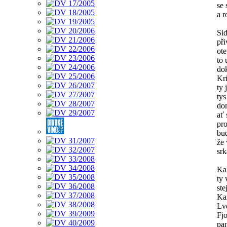
se
a r
Sid
při
ote
to 
do
Kr
ty 
tys
do
ať
pro
bud
že 
srk
Ka
ty 
ste
Ka
Lve
Fjo
pa