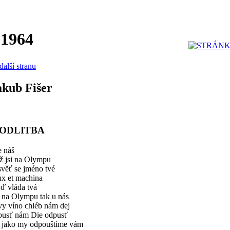
 1964
další stranu
akub Fišer
ODLITBA
e náš
ž jsi na Olympu
svěť se jméno tvé
ux et machina
jď vláda tvá
k na Olympu tak u nás
vy víno chléb nám dej
pusť nám Die odpusť
k jako my odpouštíme vám