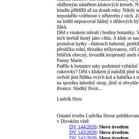
oblíbeným námětem klukových kreseb. N
letadlu přiblížil až na dosah ruky. Nikdy 
nepodařilo vzlétnout v některém z nich. Z
na letišti nepracoval žádný z dědových b
žáků.
Děd s vnukem mívali i hodiny botaniky. V
nich herbář tlustý jako cihla. A kluk se nau
poznávat kytky - blatouch bahenní, petrklí
přesličku rolní, třezalku tečkovanou, vlčí
řebíček obecný, hvozdík kropenatý aneb s
Panny Marie.
Patřilo k botanice taky podzimní vybírání
cukrovky? Děd s klukem jí naložili plné t
ověsili jimi řídítka svých kol a babička z n
na sporáku lahodný sirup, jímž si obvykle
lívance. Sladký život...
Ludvík Hess
Ostatní tvorba Ludvíka Hesse publikovan
v Divokém víně:
DV 144/2026
:
Slovo úvodem
DV 143/2026
:
Slovo úvodem
DV 142/2026
:
Slovo úvodem