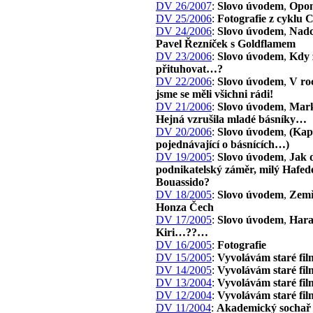
DV 26/2007
:
Slovo úvodem
,
Opon
DV 25/2006
:
Fotografie z cyklu 
DV 24/2006
:
Slovo úvodem
,
Nadc
Pavel Řezníček s Goldflamem
DV 23/2006
:
Slovo úvodem
,
Kdy 
přituhovat…?
DV 22/2006
:
Slovo úvodem
,
V ro
jsme se měli všichni rádi!
DV 21/2006
:
Slovo úvodem
,
Mark
Hejná vzrušila mladé básníky…
DV 20/2006
:
Slovo úvodem
,
(Kap
pojednávající o básnících…)
DV 19/2005
:
Slovo úvodem
,
Jak 
podnikatelský záměr, milý Hafed
Bouassido?
DV 18/2005
:
Slovo úvodem
,
Zemř
Honza Čech
DV 17/2005
:
Slovo úvodem
,
Har
Kiri…??…
DV 16/2005
:
Fotografie
DV 15/2005
:
Vyvolávám staré fil
DV 14/2005
:
Vyvolávám staré fil
DV 13/2004
:
Vyvolávám staré fil
DV 12/2004
:
Vyvolávám staré fil
DV 11/2004
:
Akademický sochař 