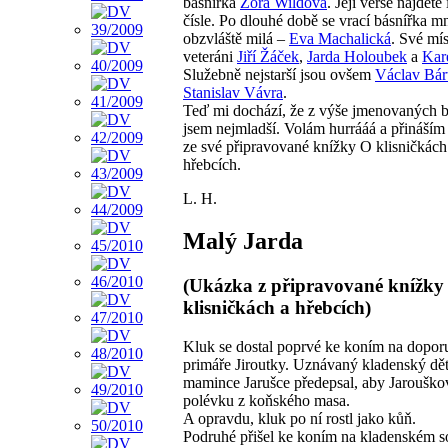
básnířka
Zora Wildová
. Její verše najdete
čísle. Po dlouhé době se vrací básnířka m
obzvláště milá –
Eva Machalická
. Své mís
veteráni
Jiří Žáček
,
Jarda Holoubek
a
Kar
Služebně nejstarší jsou ovšem
Václav Bár
Stanislav Vávra
.
Teď mi dochází, že z výše jmenovaných 
jsem nejmladší. Volám hurrááá a přináší
ze své připravované knížky O klisničkách
hřebcích.
L. H.
Malý Jarda
(Ukázka z připravované knížky
klisničkách a hřebcích)
Kluk se dostal poprvé ke koním na dopor
primáře Jiroutky. Uznávaný kladenský dět
mamince Jarušce předepsal, aby Jarouškov
polévku z koňského masa.
A opravdu, kluk po ní rostl jako kůň.
Podruhé přišel ke koním na kladenském 