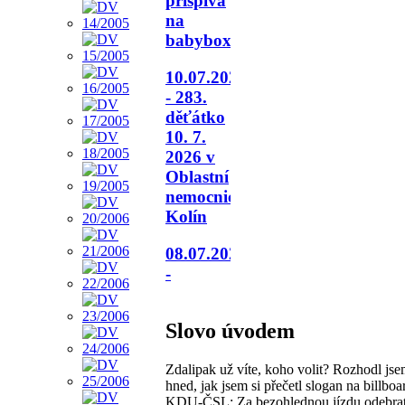
přispívá
na
babybox.
10.07.2026
- 283.
děťátko
10. 7.
2026 v
Oblastní
nemocnici
Kolín
08.07.2026
-
Slovo úvodem
Zdalipak už víte, koho volit? Rozhodl jse
hned, jak jsem si přečetl slogan na billboa
KDU-ČSL: Za bezohlednou jízdu odebrat