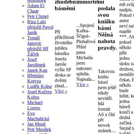
Holoubek
zhudebněnými
immortelly.
mi
mít svů
Adam El
básněmi
poslala
nadpis.
Chaar
svou
Pokud s
Petr Chmel
autor
knížku
Riza Lahi
...Spojení
neví ra
přeložil Pavol
básní
Kafka–
napíše
Při
Janík
Něžná
Ščigol–
***. Al
příležitosti
Tomáš
nahota
Pluhařová
pokud
životního
Janovic
Přání
pravdy.
někdo
jubilea
přeložil Jiří
pana
píše
básníka
Žáček
Michaila
jednu
Josefa
Josef
jsem
sloku z
Jaroše
Jarolímek
nakonec
druhou
vyšla SP
Janek Kap
Takovou
splnila.
nemůž
deska se
Břetislav
knihu
Napsala...
čekat, 
dvěmi
Kotyza
básní
Více »
někdo
zhud...
Luděk Krása
jsem ještě
bude
Více »
Josef Kučera
nikdy
luštit, 
Kobra
neviděl.
jedna
Michael
Má
báseň
Lorenc
formát
končí a
Eva
A6 a čítá
druhá
Machalická
pět
začíná.
Jan Musil
stovek
Stejně 
Petr Musílek
stránek....
každý