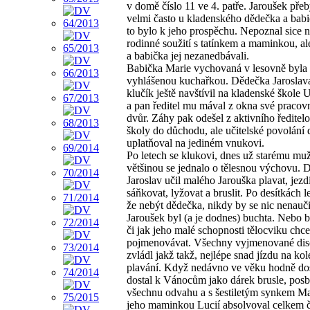
v domě číslo 11 ve 4. patře. Jaroušek pře
velmi často u kladenského dědečka a babič
to bylo k jeho prospěchu. Nepoznal sice 
rodinné soužití s tatínkem a maminkou, a
a babička jej nezanedbávali.
Babička Marie vychovaná v lesovně byla
vyhlášenou kuchařkou. Dědečka Jaroslav
klučík ještě navštívil na kladenské škole 
a pan ředitel mu mával z okna své pracov
dvůr. Záhy pak odešel z aktivního ředitel
školy do důchodu, ale učitelské povolání 
uplatňoval na jediném vnukovi.
Po letech se klukovi, dnes už starému muž
většinou se jednalo o tělesnou výchovu. 
Jaroslav učil malého Jarouška plavat, jezdi
sáňkovat, lyžovat a bruslit. Po desítkách l
že nebýt dědečka, nikdy by se nic nenauči
Jaroušek byl (a je dodnes) buchta. Nebo 
či jak jeho malé schopnosti tělocviku chce
pojmenovávat. Všechny vyjmenované dis
zvládl jakž takž, nejlépe snad jízdu na kol
plavání. Když nedávno ve věku hodně d
dostal k Vánocům jako dárek brusle, posb
všechnu odvahu a s šestiletým synkem M
jeho maminkou Lucií absolvoval celkem čt