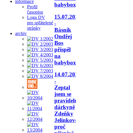
informace
babyboxu.
Profil
časopisu
15.07.2026
Loga DV
-
pro spřátelené
stránky
Básník
archiv
Ondřej
Bos
přispěl
na
babyboxy.
14.07.2026
-
Zeptal
jsem se
pravidelné
dárkyně
Zdeňky
Jelínkové,
proč