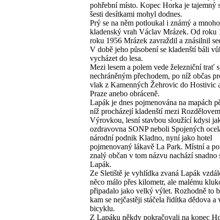
pohřební místo. Kopec Horka je tajemný 
šesti desítkami mohyl dodnes.
Prý se na něm potloukal i známý a mnoh
kladenský vrah Václav Mrázek. Od roku
roku 1956 Mrázek zavraždil a znásilnil s
V době jeho působení se kladenští báli v
vycházet do lesa.
Mezi lesem a polem vede železniční trať s
nechráněným přechodem, po níž občas pr
vlak z Kamenných Žehrovic do Hostivic 
Praze anebo obráceně.
Lapák je dnes pojmenována na mapách pě
níž procházejí kladenští mezi Rozdělovem
Výrovkou, lesní stavbou sloužící kdysi ja
ozdravovna SONP neboli Spojených ocel
národní podnik Kladno, nyní jako hotel
pojmenovaný lákavě La Park. Místní a p
znalý občan v tom názvu nachází snadno 
Lapák.
Ze Sletiště je vyhlídka zvaná Lapák vzdál
něco málo přes kilometr, ale malému kluk
připadalo jako velký výlet. Rozhodně to b
kam se nejčastěji stáčela řidítka dědova 
bicyklu.
Z Lapáku někdy pokračovali na kopec Ho