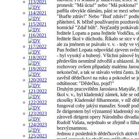
pronesli: "Má úcta!" nebo "Má poklona!"
patřila obvykle dámám, páni se mezi sebou
"Buďte zdráv!" Nebo "Buď zdráv!" podle
přátelství. K běžně používaným pozdravů
hornické "Zdař bůh". Nejčastěji potkávali
ředitele Lopatu a pana ředitele Vodičku, 
ředitele škol v důchodu. Říkalo se sice v
ale za jménem se psávalo v. v. - tedy ve v
Pan ředitel Lopata odpovídal zjevem své
- byl vysoký a hubený. Všichni pánové by
především nesmírně zdvořilí a uhlazení. Je
rozhovory ovšem připadaly malému Jarou
nekonečné, a tak se stávalo velmi často, ž
zavěsil dědečkovi na ruku a pokoušel se j
odtáhnout: "Dědečku, pojď!"
Druhým pracovištěm Jaroslava Matyáše, ř
škol v. v., byl kladenský zámek, kde se o
zkoušky Kladenské filharmonie, v níž dě
fungoval coby jakýsi manažer. Soudě podl
že dirigentem byl významný kladenský ro
zároveň dirigent opery Národního divadla
Rudolf Vašata, nejednalo se zřejmě o filh
bezvýznamnou.
Jednou z posledních dědečkových aktivit 