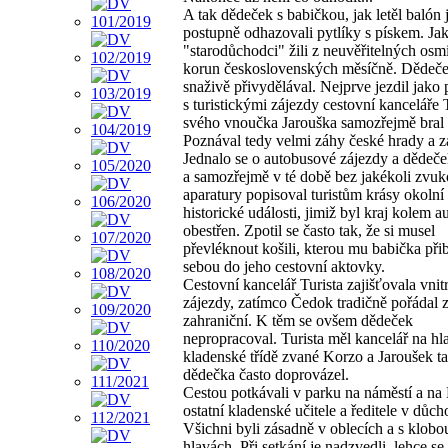
A tak dědeček s babičkou, jak letěl balón je
postupně odhazovali pytlíky s pískem. Ja
"starodůchodci" žili z neuvěřitelných osmi
korun československých měsíčně. Dědeče
snaživě přivydělával. Nejprve jezdil jako
s turistickými zájezdy cestovní kanceláře 
svého vnoučka Jarouška samozřejmě bral 
Poznával tedy velmi záhy české hrady a 
Jednalo se o autobusové zájezdy a dědeče
a samozřejmě v té době bez jakékoli zvu
aparatury popisoval turistům krásy okolní 
historické události, jimiž byl kraj kolem 
obestřen. Zpotil se často tak, že si musel
převléknout košili, kterou mu babička přib
sebou do jeho cestovní aktovky.
Cestovní kancelář Turista zajišťovala vni
zájezdy, zatímco Čedok tradičně pořádal 
zahraniční. K těm se ovšem dědeček
nepropracoval. Turista měl kancelář na hl
kladenské třídě zvané Korzo a Jaroušek t
dědečka často doprovázel.
Cestou potkávali v parku na náměstí a na
ostatní kladenské učitele a ředitele v důch
Všichni byli zásadně v oblecích a s klob
hlavách. Při setkání je nadzvedli, lehce se 