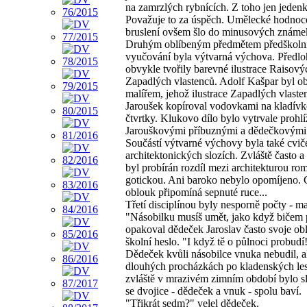
na zamrzlých rybnících. Z toho jen jedenk
Považuje to za úspěch. Umělecké hodnoc
bruslení ovšem šlo do minusových známek
Druhým oblíbeným předmětem předškoln
vyučování byla výtvarná výchova. Předl
obvykle tvořily barevné ilustrace Raisový
Zapadlých vlastenců. Adolf Kašpar byl o
malířem, jehož ilustrace Zapadlých vlaste
Jaroušek kopíroval vodovkami na kladív
čtvrtky. Klukovo dílo bylo vytrvale prohl
Jarouškovými příbuznými a dědečkovými p
Součástí výtvarné výchovy byla také cvič
architektonických slozích. Zvláště často a
byl probírán rozdíl mezi architekturou ro
gotickou. Ani baroko nebylo opomíjeno. 
oblouk připomíná sepnuté ruce...
Třetí disciplínou byly nesporně počty - m
"Násobilku musíš umět, jako když bičem 
opakoval dědeček Jaroslav často svoje ob
školní heslo. "I když tě o půlnoci probudí
Dědeček kvůli násobilce vnuka nebudil, al
dlouhých procházkách po kladenských les
zvláště v mrazivém zimním období bylo sl
se dvojice - dědeček a vnuk - spolu baví.
"Třikrát sedm?" velel dědeček.