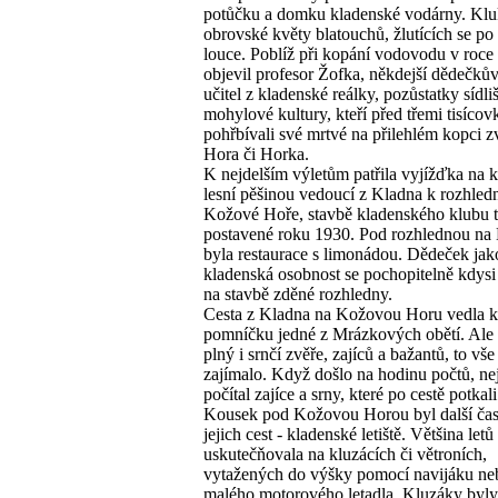
potůčku a domku kladenské vodárny. Kluk
obrovské květy blatouchů, žlutících se po 
louce. Poblíž při kopání vodovodu v roce
objevil profesor Žofka, někdejší dědečkův
učitel z kladenské reálky, pozůstatky sídliš
mohylové kultury, kteří před třemi tisícov
pohřbívali své mrtvé na přilehlém kopci 
Hora či Horka.
K nejdelším výletům patřila vyjížďka na 
lesní pěšinou vedoucí z Kladna k rozhled
Kožové Hoře, stavbě kladenského klubu t
postavené roku 1930. Pod rozhlednou na
byla restaurace s limonádou. Dědeček jak
kladenská osobnost se pochopitelně kdysi 
na stavbě zděné rozhledny.
Cesta z Kladna na Kožovou Horu vedla 
pomníčku jedné z Mrázkových obětí. Ale 
plný i srnčí zvěře, zajíců a bažantů, to vše
zajímalo. Když došlo na hodinu počtů, nej
počítal zajíce a srny, které po cestě potkali
Kousek pod Kožovou Horou byl další čast
jejich cest - kladenské letiště. Většina letů
uskutečňovala na kluzácích či větroních,
vytažených do výšky pomocí navijáku ne
malého motorového letadla. Kluzáky byly