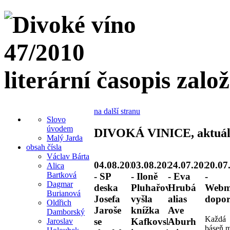
literární časopis zalo
na další stranu
Slovo
úvodem
DIVOKÁ VINICE, aktuál
Malý Jarda
obsah čísla
Václav Bárta
04.08.2026
03.08.2026
24.07.2026
20.07
Alica
Bartková
- SP
- Iloně
- Eva
-
Dagmar
deska
Pluhařové
Hrubá
Webm
Burianová
Josefa
vyšla
alias
dopor
Oldřich
Jaroše
knížka
Ave
Damborský
Každá
se
Kafkovské
Aburh
Jaroslav
báseň 