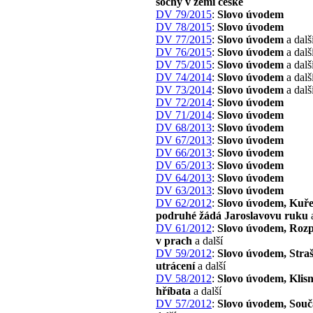
sochy v zemi české
DV 79/2015
:
Slovo úvodem
DV 78/2015
:
Slovo úvodem
DV 77/2015
:
Slovo úvodem
a dalš
DV 76/2015
:
Slovo úvodem
a dalš
DV 75/2015
:
Slovo úvodem
a dalš
DV 74/2014
:
Slovo úvodem
a dalš
DV 73/2014
:
Slovo úvodem
a dalš
DV 72/2014
:
Slovo úvodem
DV 71/2014
:
Slovo úvodem
DV 68/2013
:
Slovo úvodem
DV 67/2013
:
Slovo úvodem
DV 66/2013
:
Slovo úvodem
DV 65/2013
:
Slovo úvodem
DV 64/2013
:
Slovo úvodem
DV 63/2013
:
Slovo úvodem
DV 62/2012
:
Slovo úvodem, Kuře
podruhé žádá Jaroslavovu ruku
a
DV 61/2012
:
Slovo úvodem, Roz
v prach
a další
DV 59/2012
:
Slovo úvodem, Stra
utrácení
a další
DV 58/2012
:
Slovo úvodem, Klisn
hříbata
a další
DV 57/2012
:
Slovo úvodem, Souč