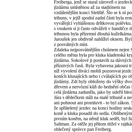
Freiberga, jenž se staral zároveň o jezdec
jízdárnu umístěnou až za stadiónem na
vzdálenějším konci Sletiště. Šlo se k ní po
tribuny, v jejíž spodní zadní části byla res
vyvářející vyhlášenou drštkovou polévku
s vnukem si ji často odváželi v bandičce
tribunou byla přízemní dlouhá kuželkárna
Jaroušek jen obdivně nahlížel oknem. Byl
z posvátných míst.
Zdaleka nejposvátnějším chrámem nejen Sl
celého města byla pro kluka kladenská kr
jízdárna. Sokolové ji postavili za dávných
příznivých časů. Byla vybavena jakousi tr
níž vyvolení diváci mohli pozorovat jezdc
koních klusajících nebo i cválajících po 
jízdárny. Zdi byly obloženy do výšky dv
dřevem a nervózní kůň do bednění občas 
celá jízdárna zaduněla, jako by udeřil bles
Jára s dědečkem stáli na malé tribuně a ne
ani pohnout ani promluvit - to byl zákon. 
že spřátelený jezdec na konci hodiny sesko
koně a kluka posadil do sedla. Oblíbený
prvním koněm, na němž kluk seděl, byl š
Saliman. Za otěže jej přitom držel v rajtk
oblečený správce pan Freiberg.