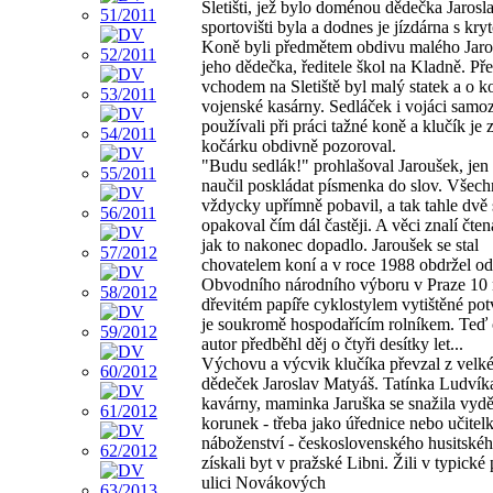
Sletišti, jež bylo doménou dědečka Jarosl
sportovišti byla a dodnes je jízdárna s kry
Koně byli předmětem obdivu malého Jaro
jeho dědečka, ředitele škol na Kladně. Př
vchodem na Sletiště byl malý statek a o k
vojenské kasárny. Sedláček i vojáci samo
používali při práci tažné koně a klučík je 
kočárku obdivně pozoroval.
"Budu sedlák!" prohlašoval Jaroušek, jen 
naučil poskládat písmenka do slov. Všech
vždycky upřímně pobavil, a tak tahle dvě 
opakoval čím dál častěji. A věci znalí čten
jak to nakonec dopadlo. Jaroušek se stal
chovatelem koní a v roce 1988 obdržel od
Obvodního národního výboru v Praze 10
dřevitém papíře cyklostylem vytištěné pot
je soukromě hospodařícím rolníkem. Teď
autor předběhl děj o čtyři desítky let...
Výchovu a výcvik klučíka převzal z velké
dědeček Jaroslav Matyáš. Tatínka Ludvíka
kavárny, maminka Jaruška se snažila vydě
korunek - třeba jako úřednice nebo učitel
náboženství - československého husitské
získali byt v pražské Libni. Žili v typické 
ulici Novákových