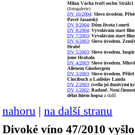
Milan Vácha tvoří sochu Strážci
(fotogalerie)
DV 10/2004
:
Slovo úvodem
,
Přist
Pavel Jasanský
DV 9/2004
:
Dům života i smrti
DV 8/2004
:
Vyvolávám staré film
DV 7/2003
:
Vyvolávám staré film
DV 6/2003
:
Slovo úvodem
,
Zemře
Hrabě
DV 5/2003
:
Slovo úvodem
,
Inspir
jsme Hrabala
DV 4/2003
:
Slovo úvodem
,
Mluvil
Allenem Ginsbergem
DV 3/2003
:
Slovo úvodem
,
Přišel
Cincibuch a Ladislav Landa
DV 2/2003
:
(vešla jsi dunivými 
DV 1/2002
:
Radaně
,
Není činnost
dělat lidem hopsa
a další
nahoru
|
na další stranu
Divoké víno 47/2010 vyšlo