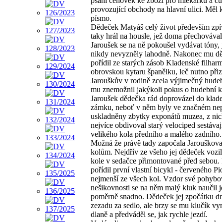
psaní cenovek ke zboží pro mlékařku a c
provozující obchody na hlavní ulici. Měl 
písmo.
Dědeček Matyáš celý život především zpív
taky hrál na housle, jež doma přechovával
Jaroušek se na ně pokoušel vydávat tóny,
nikdy nevyzněly lahodně. Nakonec mu d
pořídil ze starých zásob Kladenské filhar
obrovskou kytaru španělku, leč nutno přiz
Jarouškův v rodině zcela výjimečný hude
mu znemožnil jakýkoli pokus o hudební k
Jaroušek dědečka rád doprovázel do klad
zámku, neboť v něm byly ve značném ne
uskladněny zbytky exponátů muzea, z ni
nejvíce obdivoval starý velociped sestávaj
velikého kola předního a malého zadního.
Možná že právě tady započala Jarouškova
kolům. Nejdřív ze všeho jej dědeček vozi
kole v sedačce přimontované před sebou.
pořídil první vlastní bicykl - červeného Pi
nejmenší ze všech kol. Vzdor své pohybo
nešikovnosti se na něm malý kluk naučil j
poměrně snadno. Dědeček jej zpočátku dr
zezadu za sedlo, ale brzy se mu klučík vy
dlaně a předváděl se, jak rychle jezdí.