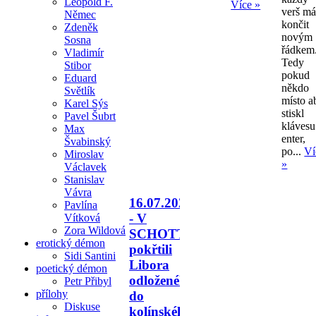
Leopold F.
Více »
verš m
Němec
končit
Zdeněk
novým
Sosna
řádkem
Vladimír
Tedy
Stibor
pokud
Eduard
někdo
Světlík
místo a
Karel Sýs
stiskl
Pavel Šubrt
klávesu
Max
enter,
Švabinský
po...
Ví
Miroslav
»
Václavek
Stanislav
Vávra
16.07.2026
Pavlína
- V
Vítková
Zora Wildová
SCHOTTU
erotický démon
pokřtili
Sidi Santini
Libora
poetický démon
odloženého
Petr Přibyl
přílohy
do
Diskuse
kolínského