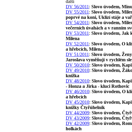
další
DV 56/2011
:
Slovo úvodem, Minu
DV 55/2011
:
Slovo úvodem, Mile
poprvé na koni, Uklízí stáje a va
DV 54/2011
:
Slovo úvodem, Mile
večerních úvahách a v ranním svě
DV 53/2011
:
Slovo úvodem, Jak 
Milena
DV 52/2011
:
Slovo úvodem, O kli
a hřebcích, Milena
DV 51/2011
:
Slovo úvodem, Ženy 
Jaroslava vyměňují v rychlém sl
DV 50/2010
:
Slovo úvodem, Kapi
DV 49/2010
:
Slovo úvodem, Žák
knížka
DV 48/2010
:
Slovo úvodem, Kapit
- Honza a Jirka - kluci Rothovic
DV 46/2010
:
Slovo úvodem, O kl
a hřebcích
DV 45/2010
:
Slovo úvodem, Kapit
knížky Čtyřúhelník
DV 44/2009
:
Slovo úvodem, Čtyř
DV 43/2009
:
Slovo úvodem, Čtyř
DV 42/2009
:
Slovo úvodem, Rom
holkách