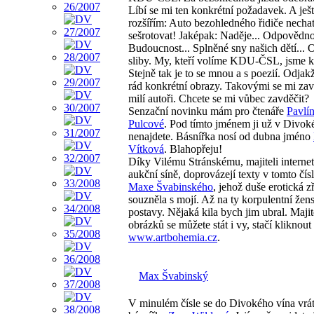
Líbí se mi ten konkrétní požadavek. A ješt
rozšířím: Auto bezohledného řidiče necha
sešrotovat! Jaképak: Naděje... Odpovědnos
Budoucnost... Splněné sny našich dětí...
sliby. My, kteří volíme KDU-ČSL, jsme k
Stejně tak je to se mnou a s poezií. Odja
rád konkrétní obrazy. Takovými se mi zav
milí autoři. Chcete se mi vůbec zavděčit?
Senzační novinku mám pro čtenáře
Pavlí
Pulcové
. Pod tímto jménem ji už v Divok
nenajdete. Básnířka nosí od dubna jméno
Vítková
. Blahopřeju!
Díky Vilému Stránskému, majiteli interne
aukční síně, doprovázejí texty v tomto čís
Maxe Švabinského
, jehož duše erotická z
souzněla s mojí. Až na ty korpulentní žen
postavy. Nějaká kila bych jim ubral. Majit
obrázků se můžete stát i vy, stačí kliknout
www.artbohemia.cz
.
Max Švabinský
V minulém čísle se do Divokého vína vrát