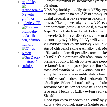
u hrobu promluvil ke shromážděným pří
přátelům.
Návštěvy hrobky končily třemi křížky vy
na hraně kamene na pravé části hrobky. N
udělal dědeček a pak sevřeným palcem a
ukazováčkem pravé ruky i vnuk. Věčné, 
nezapomenuté gesto - shora dolů, zleva d
Vyjížďka na kolech na Lapák byla ovšem
nejveselejší. Nejprve dědeček s vnukem d
pneumatiky svých bicyklů. Vyrazili z dom
v Davidově ulici kolem budovy YMCA k 
stavbě chlapecké škole u Amálky, pak pře
křižovatku kolem dispenzáře - romantické 
níž měla sídlo ordinace dětského lékaře p
primáře Jiroutky. Míjeli po levé ruce poro
se Jaroušek narodil, po stejné ruce jim zůs
fotbalový stadión SONP Kladno, pak teni
kurty. Po pravé ruce se mihla žlutá a hněd
kachlíčkovaná budova střední zdravotní š
přejeli přes železniční trať a už byli u brá
sokolské Sletiště, jež při cestě na Lapák z
levé ruce. Někdy vyjížďky ovšem vedly p
Sletiště.
Hned vpravo za vchodem na Sletiště byly
kurty a vlevo domek správce Sletiště pana