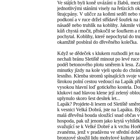
Ve stájích byli koně uvázáni u žlabů, mezi
jednotlivými stáními visely na řetízcích 
štrajcpány. V uličce za koňmi seděl nebo s
podkoní a v ruce držel střídavě šoufek na
násadě nebo truhlík na koblihy. Jakmile vi
kůň chystá močit, přiskočil se šoufkem a 
pochytal. Koblihy, které nepochytal do tru
okamžitě posbíral do dřevěného kolečka.
Když se dědeček s klukem rozhodli jet na
nechali bránu Sletiště minout po levé ruce 
podél betonového plotu směrem k lesu. Z
minutky jízdy na kole vjeli spolu do chrá
lesního. Klenba stromů spínajících svoje 
širokou polní cestou vedoucí na Lapák př
vysokou hlavní loď gotického kostela. Do
klukovi nad hlavou klene její zelený oblo
uplynulo skoro šest desítek let...
Lapák? Projdete-li lesem od Sletiště směr
k vesnici Velká Dobrá, jste na Lapáku. Bý
malá dřevěná bouda sloužící snad občas v 
hospoda, pak už jenom jako krytá vyhlídk
svažující se k Velké Dobré a k vrchu Hor
zvanému, jenž v pradávnu ve střední dob
bronzové sloužil lidu mohylové kultury j