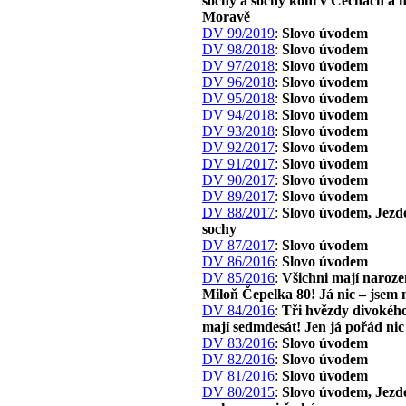
sochy a sochy koní v Čechách a 
Moravě
DV 99/2019
:
Slovo úvodem
DV 98/2018
:
Slovo úvodem
DV 97/2018
:
Slovo úvodem
DV 96/2018
:
Slovo úvodem
DV 95/2018
:
Slovo úvodem
DV 94/2018
:
Slovo úvodem
DV 93/2018
:
Slovo úvodem
DV 92/2017
:
Slovo úvodem
DV 91/2017
:
Slovo úvodem
DV 90/2017
:
Slovo úvodem
DV 89/2017
:
Slovo úvodem
DV 88/2017
:
Slovo úvodem, Jezd
sochy
DV 87/2017
:
Slovo úvodem
DV 86/2016
:
Slovo úvodem
DV 85/2016
:
Všichni mají naroze
Miloň Čepelka 80! Já nic – jsem 
DV 84/2016
:
Tři hvězdy divokého
mají sedmdesát! Jen já pořád nic
DV 83/2016
:
Slovo úvodem
DV 82/2016
:
Slovo úvodem
DV 81/2016
:
Slovo úvodem
DV 80/2015
:
Slovo úvodem, Jezd