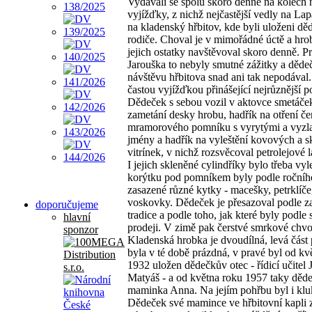
Vydávali se spolu skoro denně na kolech 
vyjížďky, z nichž nejčastější vedly na La
na kladenský hřbitov, kde byli uloženi dě
rodiče. Choval je v mimořádné úctě a hro
jejich ostatky navštěvoval skoro denně. P
Jarouška to nebyly smutné zážitky a děde
návštěvu hřbitova snad ani tak nepodával.
častou vyjížďkou přinášející nejrůznější p
Dědeček s sebou vozil v aktovce smetáče
zametání desky hrobu, hadřík na otření č
mramorového pomníku s vyrytými a vyzl
jmény a hadřík na vyleštění kovových a 
vitrínek, v nichž rozsvěcoval petrolejové 
I jejich skleněné cylindříky bylo třeba vyle
korýtku pod pomníkem byly podle ročníh
zasazené různé kytky - macešky, petrklíče
voskovky. Dědeček je přesazoval podle 
doporučujeme
tradice a podle toho, jak které byly podle
hlavní
prodeji. V zimě pak čerstvé smrkové chvo
sponzor
Kladenská hrobka je dvoudílná, levá část
byla v té době prázdná, v pravé byl od kv
1932 uložen dědečkův otec - řídicí učitel 
Matyáš - a od května roku 1957 taky děd
maminka Anna. Na jejím pohřbu byl i klu
Dědeček své mamince ve hřbitovní kapli z