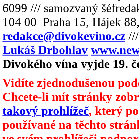
6099 /// samozvaný šéfreda
104 00 Praha 15, Hájek 88,
redakce@divokevino.cz
//
Lukáš Drbohlav
www.newm
Divokého vína vyjde 19. č
Vidíte zjednodušenou pod
Chcete-li mít stránky zobr
takový prohlížeč
, který p
používané na těchto strán
ve svém prohlížeči podpor