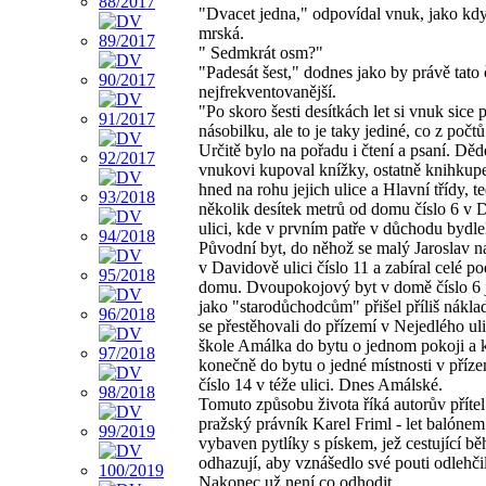
"Dvacet jedna," odpovídal vnuk, jako kd
mrská.
" Sedmkrát osm?"
"Padesát šest," dodnes jako by právě tato 
nejfrekventovanější.
"Po skoro šesti desítkách let si vnuk sice
násobilku, ale to je taky jediné, co z počtů
Určitě bylo na pořadu i čtení a psaní. Dě
vnukovi kupoval knížky, ostatně knihkupe
hned na rohu jejich ulice a Hlavní třídy, t
několik desítek metrů od domu číslo 6 v 
ulici, kde v prvním patře v důchodu bydlel
Původní byt, do něhož se malý Jaroslav na
v Davidově ulici číslo 11 a zabíral celé po
domu. Dvoupokojový byt v domě číslo 6 
jako "starodůchodcům" přišel příliš nákla
se přestěhovali do přízemí v Nejedlého uli
škole Amálka do bytu o jednom pokoji a 
konečně do bytu o jedné místnosti v příz
číslo 14 v téže ulici. Dnes Amálské.
Tomuto způsobu života říká autorův příte
pražský právník Karel Friml - let balónem
vybaven pytlíky s pískem, jež cestující bě
odhazují, aby vznášedlo své pouti odlehčil
Nakonec už není co odhodit...