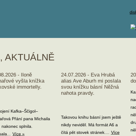
dis
E, AKTUÁLNĚ
08.2026 - Iloně
24.07.2026 - Eva Hrubá
20
hařové vyšla knížka
alias Ave Aburh mi poslala
do
kovské immortelly.
svou knížku básní Něžná
Ka
nahota pravdy.
na
ra
pojení Kafka–Ščigol–
ně
Takovou knihu básní jsem ještě
ařová Přání pana Michaila
dr
nikdy neviděl. Má formát A6 a
 nakonec splnila.
ně
čítá pět stovek stránek....
Více
ala...
Více »