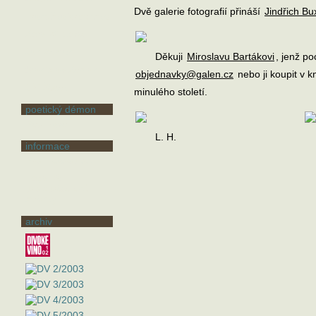
Dvě galerie fotografií přináší
Jindřich B
Františka Vrbenská
Zora Wildová
Jan Zeman
Děkuji
Miroslavu Bartákovi
, jenž p
Stanislav Zeman
objednavky@galen.cz
nebo ji koupit v k
Jiří Žáček
minulého století.
poetický démon
Petr Havel
L. H.
informace
Profil časopisu
Loga DV
pro spřátelené
stránky
archiv