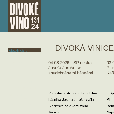
SLOVO ÚVODEM
DIVOKÁ VINIC
obsah čísla
Václav Bárta
Miroslav Barták
04.08.2026 - SP deska
03.
Josefa Jaroše se
Plu
Jindřich Buxbaum
zhudebněnými básněmi
Kaf
Jindřich Buxbaum
Adam El Chaar
Oldřich Damborský
Při příležitosti životního jubilea
...S
Vítězslava
Felcmanová
básníka Josefa Jaroše vyšla
Pluh
Eva Frantinová
SP deska se dvěmi zhud...
jsem
Oldřich Hostaša
Více »
Naps