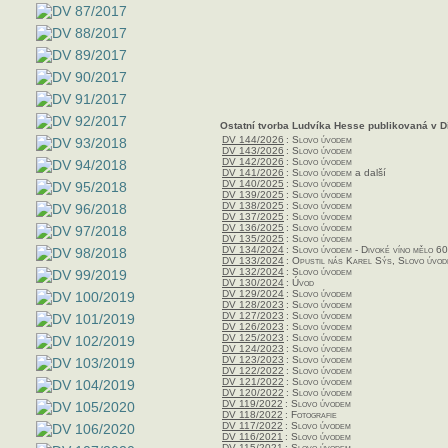
Ostatní tvorba Ludvíka Hesse publikovaná v D
DV 144/2026
:
Slovo úvodem
DV 143/2026
:
Slovo úvodem
DV 142/2026
:
Slovo úvodem
DV 141/2026
:
Slovo úvodem
a další
DV 140/2025
:
Slovo úvodem
DV 139/2025
:
Slovo úvodem
DV 138/2025
:
Slovo úvodem
DV 137/2025
:
Slovo úvodem
DV 136/2025
:
Slovo úvodem
DV 135/2025
:
Slovo úvodem
DV 134/2024
:
Slovo úvodem - Divoké víno mělo 60
DV 133/2024
:
Opustil nás Karel Sýs, Slovo úvo
DV 132/2024
:
Slovo úvodem
DV 130/2024
:
Úvod
DV 129/2024
:
Slovo úvodem
DV 128/2023
:
Slovo úvodem
DV 127/2023
:
Slovo úvodem
DV 126/2023
:
Slovo úvodem
DV 125/2023
:
Slovo úvodem
DV 124/2023
:
Slovo úvodem
DV 123/2023
:
Slovo úvodem
DV 122/2022
:
Slovo úvodem
DV 121/2022
:
Slovo úvodem
DV 120/2022
:
Slovo úvodem
DV 119/2022
:
Slovo úvodem
DV 118/2022
:
Fotografie
DV 117/2022
:
Slovo úvodem
DV 116/2021
:
Slovo úvodem
DV 115/2021
:
Slovo úvodem