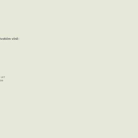
ivokém víně:
 let
dem