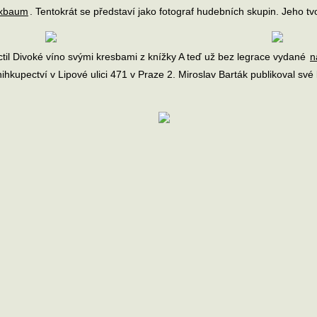
uxbaum
. Tentokrát se představí jako fotograf hudebních skupin. Jeho 
octil Divoké víno svými kresbami z knížky A teď už bez legrace vydané
n
nihkupectví v Lipové ulici 471 v Praze 2. Miroslav Barták publikoval své