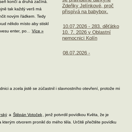
seň končí a druhá začíná.
Zdeňky Jelínkové, proč
ejně tak každý verš má
přispívá na babybox.
nčit novým řádkem. Tedy
kud někdo místo aby stiskl
10.07.2026 - 283. děťátko
ávesu enter, po...
Více »
10. 7. 2026 v Oblastní
nemocnici Kolín
08.07.2026 -
ici a zcela jistě se zúčastnil i slavnostního otevření, protože mi
rský
a
Štěpán Votoček
, jenž potvrdil povídkou Květa, že je
a kterým otvorem pronikl do mého těla. Určitě přečtěte povídku