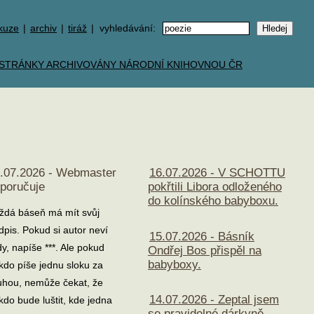
kuze
|
archiv
|
tiráž
| vyhledávání:
.07.2026 - Webmaster
16.07.2026 - V SCHOTTU
poručuje
pokřtili Libora odloženého
do kolínského babyboxu.
ždá báseň má mít svůj
dpis. Pokud si autor neví
15.07.2026 - Básník
dy, napíše ***. Ale pokud
Ondřej Bos přispěl na
babyboxy.
kdo píše jednu sloku za
uhou, nemůže čekat, že
14.07.2026 - Zeptal jsem
kdo bude luštit, kde jedna
se pravidelné dárkyně