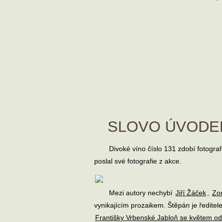
Zdeněk Janas
Marie Kofroňová
Vladimír Konůpka
Miroslav Koupil
Michael Lorenc
Tomáš Mladějovský
Leoš Němec
Olga Nytrová
Václav Odradovec
Rostislav Opršal
SLOVO ÚVODE
Pavel Ovsík
Ilona Pluhařová
Divoké víno číslo 131 zdobí fotogra
Štěpánka Saadouni
poslal své fotografie z akce.
Dušan Spáčil
Vladimír Stibor
Mezi autory nechybí
Jiří Žáček
,
Zo
Karel Sýs
vynikajícím prozaikem. Štěpán je ředitel
František Uher
Františky Vrbenské Jabloň se květem od
Štěpán Votoček