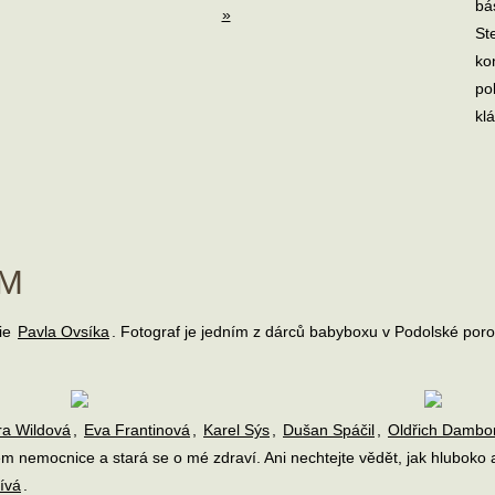
bá
»
St
ko
po
kl
M
fie
Pavla Ovsíka
. Fotograf je jedním z dárců babyboxu v Podolské porodn
ra Wildová
,
Eva Frantinová
,
Karel Sýs
,
Dušan Spáčil
,
Oldřich Dambo
em nemocnice a stará se o mé zdraví. Ani nechtejte vědět, jak hluboko 
ívá
.