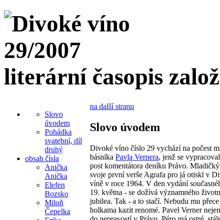
literární časopis zalo
na další stranu
Slovo
úvodem
Slovo úvodem
Pohádka
svatební, díl
Divoké víno číslo 29 vychází na počest 
druhý
básníka
Pavla Vernera
, jenž se vypracoval
obsah čísla
post komentátora deníku Právo. Mladičký
Anička
svoje první verše Agrafa pro já otiskl v 
Anička
víně v roce 1964. V den vydání současnéh
Elefen
19. května - se dožívá významného život
Bozsko
jubilea. Tak - a to stačí. Nebudu mu přece
Miloň
holkama kazit renomé. Pavel Verner nejen
Čepelka
do nepravostí v Právu. Péro má ostré, stál