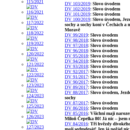
DV 103/2019
:
Slovo úvodem
DV 102/2019
:
Slovo úvodem
DV 101/2019
:
Slovo úvodem
DV 100/2019
:
Slovo úvodem, Jez
sochy a sochy koní v Čechách a 
Moravě
DV 99/2019
:
Slovo úvodem
DV 98/2018
:
Slovo úvodem
DV 97/2018
:
Slovo úvodem
DV 96/2018
:
Slovo úvodem
DV 95/2018
:
Slovo úvodem
DV 94/2018
:
Slovo úvodem
DV 93/2018
:
Slovo úvodem
DV 92/2017
:
Slovo úvodem
DV 91/2017
:
Slovo úvodem
DV 90/2017
:
Slovo úvodem
DV 89/2017
:
Slovo úvodem
DV 88/2017
:
Slovo úvodem, Jezd
sochy
DV 87/2017
:
Slovo úvodem
DV 86/2016
:
Slovo úvodem
DV 85/2016
:
Všichni mají naroze
Miloň Čepelka 80! Já nic – jsem 
DV 84/2016
:
Tři hvězdy divokého
mají sedmdesát! Jen já pořád nic