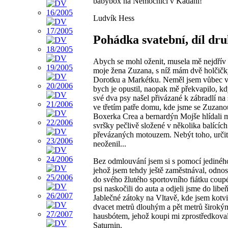
babybox na Nemocnici v Kadani!
Ludvík Hess
Pohádka svatební, díl dr
Abych se mohl oženit, musela mě nejdřív 
moje žena Zuzana, s níž mám dvě holčičk
Dorotku a Markétku. Neměl jsem vůbec v
bych je opustil, naopak mě překvapilo, k
své dva psy našel přivázané k zábradlí na
ve třetím patře domu, kde jsme se Zuzanou
Boxerka Crea a bernardýn Mojše hlídali 
svršky pečlivě složené v několika balících
převázaných motouzem. Nebýt toho, určit
neoženil...
Bez odmlouvání jsem si s pomocí jediného
jehož jsem tehdy ještě zaměstnával, odnos
do svého žlutého sportovního fiátku coupé
psi naskočili do auta a odjeli jsme do libe
Jablečné zátoky na Vltavě, kde jsem kotvil
dvacet metrů dlouhým a pět metrů široký
hausbótem, jehož koupi mi zprostředkoval 
Saturnin.