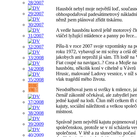
Hausbót nebyl moje největší loď, současn
obhospodařoval padesátimetrový nákladní
němž jsem plánoval zřídit tiskárnu.
A vedle hausbótu kotvil ještě motorový čl
vláčel lyžující mládence a panny po řece..
Píšu-li v roce 2007 svoje vzpomínky na p
roku 1972, vybavují se mi scény a celá děj
jakobych ani neprožil já sám. Tři lodě na 
Fiat coupé na navigaci..? Crea a Mojše na
hausbótu, několik koní v cihelně u Vávrů
Hrusic, malované Ladovy vesnice, v níž se
vlak tragédií mého života.
Neodstěhoval jsem si svršky k milence, j
čtenář zákonitě očekával, ale zabydlel jse
jedné kajutě na lodi. Člun měl celkem tři 
kajuty, sociální náležitosti a velkou spole
místnost.
Správně jsem největší kajutu pojmenoval 
společenskou, protože se v ní scházela ve
společnost. V létě a za slunečného počasí 