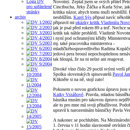
Loga DV
Novotný. Zeptal jsem se svých přátel Petr
pro spřátelené
Cincibucha, Jirky Žáčka a Karla Sýse, jak
stránky
kritika názor, abych tomu muži neublížil. 
archiv
neublížím.
Karel Sýs
připsal navíc několi
připravil mi
ukázky kritik Vladimíra Nov
jak je psal před rokem 89 a teď. Nechce se
kritik tak náhle prohlédl. Vladimír Novot
i nyní pod ochrannými křídly Ministerstva
mj. také pracovníka ministerstva -
mladičkéhospravedlivého Radima Kopáče
jedová pera brousí nepochopitelnou nenávis
tak hloupá, že na ni nelze ani reagovat.
Divoké víno číslo 29 poctil svými verši p
Spolku slovenských spisovatelů
Pavol Jan
Klikněte si na ně, stojí zato!
Pokusem o novou grafickou úpravu jsou 
Katky Vrzáňové
. Pravda, mladou básnířk
básníka musím pro takovou úpravu nejdřív
ale to pro mne má svoji přitažlivost. Pod
upravil k narozeninám básničky Pavla Ver
A nakonec se pochlubím. Na Mezinárodní
1. června v 11 hodin slavnostně otvírám č