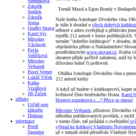
Šimůnková
Zdeněk
Tomáš Mazal a Egon Bondy v Budapešt
Smíšek
Zdeněk
Naše kniha Antologie Divokého vína 196
Sosna
je stále k dostání u
všech dobrých knihku
Ondřej Strava
některé z adres zveřejňuji a přidávám jm
Karel Sýs
rejstřík 212 autorů v knize publikujících. 
Miroslav
nemáte "dobrého knihkupce" v dosahu, d
Václavek
objednávku přímo u Nakladatelství Slovar
Pavla
prostřednictvím
www.slovart.cz
. Kniha v
Vašíčková
obratem přijde pečlivě zabalená, aniž by 
Miroslav
účtováno balné či poštovné.
Vejlupek
Pavel Verner
Obálka Antologie Divokého vína a jmenn
Lukáš Vlček
212 autorů knihy
Katka
Vrzáňová
A když už budete v knihkupectví, kupte s
Jiří Žáček
květnové číslo brněnského Hosta.
Karel 
přílohy
Hostovi rozmlouvá s ...? Přece se mnou!
Určitě sem
klikněte
Miroslav Vejlupek
, příznivec Divokého ví
Diskuse
několika publikovaných povídek, z nichž j
informace
v tomto čísle, mě požádal o zveřejnění
sv
Profil
výhrad ke kritikovi Vladimíru Novotném
časopisu
už v minulé době přezdíván Vladimír Hy