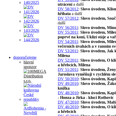
utrácení
a další
DV 58/2012
:
Slovo úvodem, Klisn
hříbata
a další
DV 57/2012
:
Slovo úvodem, Souč
další
DV 56/2011
:
Slovo úvodem, Minu
DV 55/2011
:
Slovo úvodem, Mile
poprvé na koni, Uklízí stáje a va
DV 54/2011
:
Slovo úvodem, Mile
večerních úvahách a v ranním svě
DV 53/2011
:
Slovo úvodem, Jak 
Milena
doporučujeme
DV 52/2011
:
Slovo úvodem, O kli
hlavní
a hřebcích, Milena
sponzor
DV 51/2011
:
Slovo úvodem, Ženy 
Jaroslava vyměňují v rychlém sl
DV 50/2010
:
Slovo úvodem, Kapi
DV 49/2010
:
Slovo úvodem, Žák
knížka
DV 48/2010
:
Slovo úvodem, Kapit
- Honza a Jirka - kluci Rothovic
DV 47/2010
:
Slovo úvodem, Malý
DV 46/2010
:
Slovo úvodem, O kl
a hřebcích