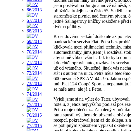
dodnes chrání malý trávník před Orionko
jsem postával na Jungmannově náměstí, 
přijížděla trolejbusem číslo 55. Seděli jsm
staroměstské pivnici nad černým pivem, če
jedné Salingerovy knížky rozložené před
dvěma půllitry.
K osudovému setkání došlo ale až po lete
pankráckém servisu Fiat. Petra bez probl
kličkovala mezi přijímacími techniky, mist
automechaniky, jimž jsem já rozdával sto
aby si mě vůbec všimli. Tak to bylo doml
kdo chtěl opravit auto, rozdával v servisu
už od vrátného. Skutečně, jinak vás necha
stát i s autem na ulici. Petra měla bleděmo
600 nesoucí SPZ AM 44 - 95. Jakou espé
můj Fiat 124 Coupé Sport si nepamatuju. 
se naše auta, ale já a Petra...
Vyjeli jsme si na výlet do Tater, ubytovali 
hotelu, z jehož nejvyššího podlaží posléz
Petra moje oblečení... Zahalený v ručníku
ránu spustil výtahem do přízemí a obávaje 
recepcí, pokračoval jsem až do sklepa, z 
se potupným způsobem vyplazil okénkem
posbíral kolem hotelu svoje spodky, kalho