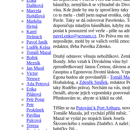
Erika
básničky, nemýlím-li se výhradně do Div
Daňková
vína. Kde jinde by mu ty sprosťárny taky ot
Marcela
co to melu - chtěl jsem napsat erotiku, od
Hajtášová
Pavle. Taky se dá oslovovat Pavelenko. T
Markéta
doporučuju mladým básnířkám, kdyby mu 
Hejná
poslat k posouzení své verše - pište na ad
Karel
pavel.enko@seznam.cz
. Do Práva mu nic
Helmich
neposílejte, mohl by se vašich veršů zmocn
Pavol Janík
redaktor, třeba Pavelka Zdenko.
Luděk Krása
Tomáš Mazal
Druhý odstavec věnuju nebožtíkovi. Zem
Bořek
Bondy. Jeho vztah k Divokému vínu byl
Mezník
zprostředkovaný Janou Černou, dávnou a
Jan Musil
časopisu a Egonovou životní láskou. Vzp
Victor
Egona budou ale povolanější -
Tomáš Ma
Neuwe
Hrabalolog, a
Zdeněk Smíšek
, redaktor P
Ada Petrová
taky Rudého práva). Nechám na vás, moji
Erika
čtenáři, abyste jejich vzpomínky porovnali
Pilátová
Přimlouvám se, abyste si klikli na obě.
Petr Pojar
Petr
Těším se na
Putování k Port Arthuru
, nov
Prokůpek
Tomáše Mazala, jež vychází příští měsíc.
Pavlína
Mazal se vydal po stopách lásek Josefa
Pulcová
Škvoreckého z románu Zbabělci. A našel j
Tereza
babičky žijí...