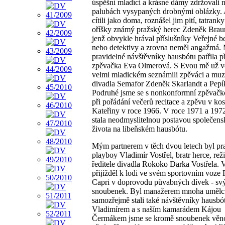
úspěšní mladíci a krásné dámy zdržovali 
palubách vysypaných drobnými oblázky.
cítili jako doma, roznášel jim pití, tatrank
oříšky známý pražský herec Zdeněk Braun
jenž obvykle hrával příslušníky Veřejné b
nebo detektivy a zrovna neměl angažmá.
pravidelné návštěvníky hausbótu patřila 
zpěvačka Eva Olmerová. S Evou mě už v
velmi mladickém seznámili zpěváci a muzi
divadla Semafor Zdeněk Skarlandt a Pepí
Podruhé jsme se s nonkonformní zpěvačko
při pořádání večerů recitace a zpěvu v kos
Kateřiny v roce 1966. V roce 1971 a 197
stala neodmyslitelnou postavou společen
života na libeňském hausbótu.
Mým partnerem v těch dvou letech byl pr
playboy Vladimír Vostřel, bratr herce, reži
ředitele divadla Rokoko Darka Vostřela. 
přijížděl k lodi ve svém sportovním voze 
Capri v doprovodu půvabných dívek - sv
snoubenek. Byl manažerem mnoha umělců 
samozřejmě stali také návštěvníky hausbó
Vladimírem a s naším kamarádem Kájou
Čermákem jsme se kromě snoubenek věno