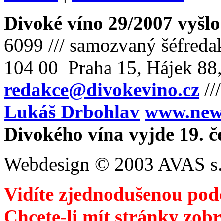
Divoké víno 29/2007 vyšlo
6099 /// samozvaný šéfreda
104 00 Praha 15, Hájek 88,
redakce@divokevino.cz
//
Lukáš Drbohlav
www.newm
Divokého vína vyjde 19. č
Webdesign © 2003 AVAS s.
Vidíte zjednodušenou pod
Chcete-li mít stránky zobr