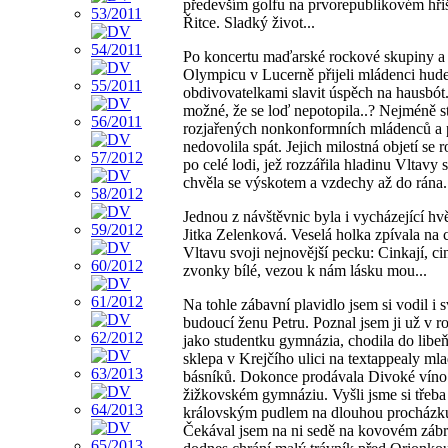
především golfu na prvorepublikovém hřiš
Řitce. Sladký život...
Po koncertu maďarské rockové skupiny a
Olympicu v Lucerně přijeli mládenci hudeb
obdivovatelkami slavit úspěch na hausbót.
možné, že se loď nepotopila..? Nejméně s
rozjařených nonkonformních mládenců a
nedovolila spát. Jejich milostná objetí se r
po celé lodi, jež rozzářila hladinu Vltavy s
chvěla se výskotem a vzdechy až do rána.
Jednou z návštěvnic byla i vycházející hv
Jitka Zelenková. Veselá holka zpívala na 
Vltavu svoji nejnovější pecku: Cinkají, ci
zvonky bílé, vezou k nám lásku mou...
Na tohle zábavní plavidlo jsem si vodil i s
budoucí ženu Petru. Poznal jsem ji už v r
jako studentku gymnázia, chodila do libe
sklepa v Krejčího ulici na textappealy ml
básníků. Dokonce prodávala Divoké víno
žižkovském gymnáziu. Vyšli jsme si třeba 
královským pudlem na dlouhou procházk
Čekával jsem na ni sedě na kovovém zábra