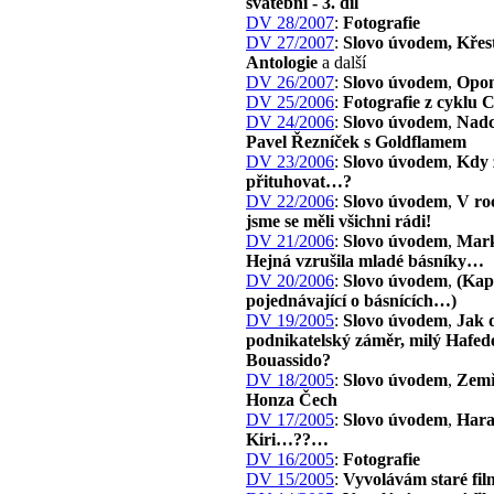
svatební - 3. díl
DV 28/2007
:
Fotografie
DV 27/2007
:
Slovo úvodem, Křes
Antologie
a další
DV 26/2007
:
Slovo úvodem
,
Opon
DV 25/2006
:
Fotografie z cyklu 
DV 24/2006
:
Slovo úvodem
,
Nadc
Pavel Řezníček s Goldflamem
DV 23/2006
:
Slovo úvodem
,
Kdy 
přituhovat…?
DV 22/2006
:
Slovo úvodem
,
V ro
jsme se měli všichni rádi!
DV 21/2006
:
Slovo úvodem
,
Mark
Hejná vzrušila mladé básníky…
DV 20/2006
:
Slovo úvodem
,
(Kap
pojednávající o básnících…)
DV 19/2005
:
Slovo úvodem
,
Jak 
podnikatelský záměr, milý Hafed
Bouassido?
DV 18/2005
:
Slovo úvodem
,
Zemř
Honza Čech
DV 17/2005
:
Slovo úvodem
,
Har
Kiri…??…
DV 16/2005
:
Fotografie
DV 15/2005
:
Vyvolávám staré fil