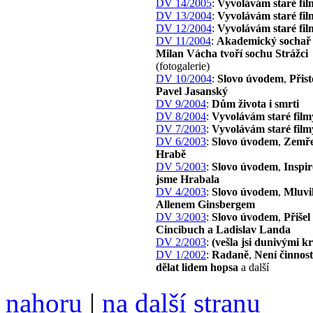
DV 14/2005
:
Vyvolávám staré fil
DV 13/2004
:
Vyvolávám staré fil
DV 12/2004
:
Vyvolávám staré fil
DV 11/2004
:
Akademický sochař 
Milan Vácha tvoří sochu Strážci
(fotogalerie)
DV 10/2004
:
Slovo úvodem
,
Přist
Pavel Jasanský
DV 9/2004
:
Dům života i smrti
DV 8/2004
:
Vyvolávám staré film
DV 7/2003
:
Vyvolávám staré film
DV 6/2003
:
Slovo úvodem
,
Zemře
Hrabě
DV 5/2003
:
Slovo úvodem
,
Inspir
jsme Hrabala
DV 4/2003
:
Slovo úvodem
,
Mluvil
Allenem Ginsbergem
DV 3/2003
:
Slovo úvodem
,
Přišel
Cincibuch a Ladislav Landa
DV 2/2003
:
(vešla jsi dunivými 
DV 1/2002
:
Radaně
,
Není činnost
dělat lidem hopsa
a další
nahoru
|
na další stranu