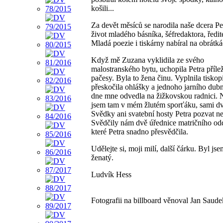
košili...
Za devět měsíců se narodila naše dcera Pe
život mladého básníka, šéfredaktora, ředi
Mladá poezie i tiskárny nabíral na obrátká
Když mě Zuzana vyklidila ze svého
malostranského bytu, uchopila Petra přílež
pačesy. Byla to žena činu. Vyplnila tiskop
přeskočila ohlášky a jednoho jarního du
dne mne odvedla na žižkovskou radnici. Ne
jsem tam v mém žlutém sporťáku, sami dv
Svědky ani svatební hosty Petra pozvat nes
Svědčily nám dvě úřednice matričního odd
které Petra snadno přesvědčila.
Udělejte si, moji milí, další čárku. Byl j
ženatý.
Ludvík Hess
Fotografii na billboard věnoval Jan Saude