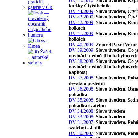
DV 45/2010
:
Slovo úvodem, Kapit
knížky Čtyřúhelník
DV 44/2009
:
Slovo úvodem, Čtyř
DV 43/2009
:
Slovo úvodem, Čtyř
DV 42/2009
:
Slovo úvodem, Rom
holkách
DV 41/2009
:
Slovo úvodem, Rom
holkách
DV 40/2009
:
Zemřel Pavel Verne
DV 39/2009
:
Slovo úvodem, Co js
novinách nedočetli o babyboxech
DV 38/2008
:
Slovo úvodem, Co js
novinách nedočetli o babyboxech 
kapitola)
DV 37/2008
:
Slovo úvodem, Poh
devátá a poslední
DV 36/2008
:
Slovo úvodem, Osm
pohádka
DV 35/2008
:
Slovo úvodem, Sed
pohádka svatební
DV 34/2008
:
Slovo úvodem
DV 33/2008
:
Slovo úvodem
DV 31/2007
:
Slovo úvodem, Poh
svatební - 4. díl
DV 30/2007
:
Slovo úvodem, Poh