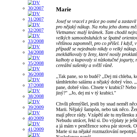
Marie
Josef se vracel z práce po osmé a zastavil 
pro nějaký nákup. Na rohu jeho domu mě
Vietnamec malý krámek. Tam chodil nejra
velkých samoobsluhách se špatně oriento
většinou zapomněl, pro co přišel. I když, v
případě se nejednalo nikdy o velký nákup
zneklidňovaly ty ženy, které nosily proklat
kalhoty a kupovaly si nízkotučné jogurty, 
cereální sušenky a svěží vůně.
,,Tak pane, so to budé? ,,Dej mi chleba, 
támhletoho salámu a nějaký dobrý víno. 
pane, dobré víno. Chsete v krabicí? Nebo
jiný?" ,,Jo, dej mi v tý krabici."
Chvíli přemýšlel, jestli by snad neměl něc
Marii. Nějaký šampón, nebo tak něco. Že
mají přece rády. Vzápětí ale tu myšlenku 
Nebudu utrácet, řekl si. Do výplaty je ješt
a já mám v peněžence sotva pár stovek. O
Marie si na nějaké rozmazlování nepotrpí.
Nasledanou pané!