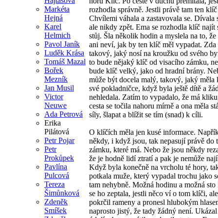
Hajtášová
horu Klíč. Po cestě v duchu přemítala, jest
Markéta
rozhodla správně. Jestli právě tam ten klí
Hejná
Chvílemi váhala a zastavovala se. Dívala 
Karel
ale nikdy zpět. Ema se rozhodla klíč najít 
Helmich
stůj. Šla několik hodin a myslela na to, že
Pavol Janík
ani neví, jak by ten klíč měl vypadat. Zda
Luděk Krása
takový, jaký nosí na kroužku od svého by
Tomáš Mazal
to bude nějaký klíč od visacího zámku, ne
Bořek
bude klíč velký, jako od hradní brány. Ne
Mezník
může být docela malý, takový, jaký měla 
Jan Musil
své pokladničce, když byla ještě dítě a žá
Victor
nehledala. Zatím to vypadalo, že má kliku
Neuwe
cesta se točila nahoru mírně a ona měla stá
Ada Petrová
síly, šlapat a blížit se tím (snad) k cíli.
Erika
Pilátová
O klíčích měla jen kusé informace. Napřík
Petr Pojar
někdy, i když jsou, tak nepasují právě do 
Petr
zámku, které má. Nebo že jsou někdy rez
Prokůpek
že je hodně lidí ztratí a pak je nemůže nají
Pavlína
Když byla konečně na vrcholu té hory, ta
Pulcová
potkala muže, který vypadal trochu jako s
Tereza
tam nehybně. Možná hodinu a možná sto 
Šimůnková
se ho zeptala, jestli něco ví o tom klíči, al
Zdeněk
pokrčil rameny a pronesl hlubokým hlasem,
Smíšek
naprosto jistý, že tady žádný není. Ukázal