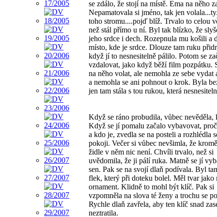
se zdálo, že stojí na místě. Ema na něho z
Nepamatovala si jméno, tak jen volala...ty..
toho stromu....pojď blíž. Trvalo to celou v
než stál přímo u ní. Byl tak blízko, že slyš
jeho srdce i dech. Rozepnula mu košili a d
místo, kde je srdce. Dlouze tam ruku přidr
když jí to nesnesitelně pálilo. Potom se za
vzdalovat, jako když běží film pozpátku. 
na něho volat, ale nemohla ze sebe vydat 
a nemohla se ani pohnout o krok. Byla b
jen tam stála s tou rukou, která nesnesiteln
Když se ráno probudila, vůbec nevěděla, 
Když se jí pomalu začalo vybavovat, proč
a kdo je, zvedla se na posteli a rozhlédla 
pokoji. Večer si vůbec nevšimla, že kromě
židle v něm nic není. Chvíli trvalo, než si
uvědomila, že ji pálí ruka. Matně se jí vy
sen. Pak se na svojí dlaň podívala. Byl t
flek, který při doteku bolel. Měl tvar jako
ornament. Klidně to mohl být klíč. Pak si
vzpomněla na slova té ženy a trochu se p
Rychle dlaň zavřela, aby ten klíč snad zas
neztratila.