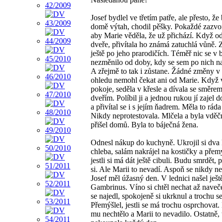
Josef bydlel ve třetím patře, ale přesto, že
domě výtah, chodil pěšky. Pokaždé zazvon
aby Marie věděla, že už přichází. Když 
dveře, přivítala ho známá zatuchlá vůně. Z
ještě po jeho prarodičích. Téměř nic se v 
nezměnilo od doby, kdy se sem po nich na
A zřejmě to tak i zůstane. Žádné změny v
ohledu nemohl čekat ani od Marie. Když 
pokoje, seděla v křesle a dívala se směre
dveřím. Políbil ji a jednou rukou jí zajel d
a přivítal se i s jejím ňadrem. Měla to ráda
Nikdy neprotestovala. Mlčela a byla vděč
přišel domů. Byla to báječná žena.
Odnesl nákup do kuchyně. Ukrojil si dva 
chleba, salám nakrájel na kostičky a přemý
jestli si má dát ještě cibuli. Budu smrdět,
si. Ale Marii to nevadí. Aspoň se nikdy ne
Josef měl úžasný den. V lednici našel ješt
Gambrinus. Víno si chtěl nechat až naveč
se najedl, spokojeně si ukrknul a trochu se
Přemýšlel, jestli se má trochu osprchovat
mu nechtělo a Marii to nevadilo. Ostatně, 