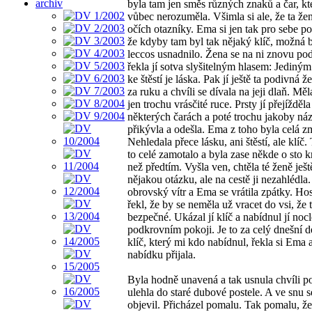
archiv
byla tam jen směs různých znaků a čar, k
vůbec nerozuměla. Všimla si ale, že ta že
očích otazníky. Ema si jen tak pro sebe p
že kdyby tam byl tak nějaký klíč, možná b
leccos usnadnilo. Žena se na ni znovu pod
řekla jí sotva slyšitelným hlasem: Jediný
ke štěstí je láska. Pak jí ještě ta podivná ž
za ruku a chvíli se dívala na jeji dlaň. Měl
jen trochu vrásčité ruce. Prsty jí přejížděl
některých čarách a poté trochu jakoby n
přikývla a odešla. Ema z toho byla celá z
Nehledala přece lásku, ani štěstí, ale klíč. 
to celé zamotalo a byla zase někde o sto k
než předtím. Vyšla ven, chtěla té ženě ješt
nějakou otázku, ale na cestě ji nezahlédla
obrovský vítr a Ema se vrátila zpátky. Hos
řekl, že by se neměla už vracet do vsi, že 
bezpečné. Ukázal jí klíč a nabídnul jí noc
podkrovním pokoji. Je to za celý dnešní d
klíč, který mi kdo nabídnul, řekla si Ema 
nabídku přijala.
Byla hodně unavená a tak usnula chvíli po
ulehla do staré dubové postele. A ve snu s
objevil. Přicházel pomalu. Tak pomalu, že