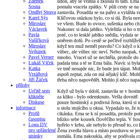
Zdeněk
údolí, aby se vrátila a zkusila to tam. Ema
Sosna
pomalu vracela zpátky. V půli cesty se na 
Ondřej Strava
zastavila. Posadila se na pařez a vytáhla s
Karel Sýs
Klíčovou otázkou bylo, co si dá. Byla ne
Miroslav
ve všem. Bude to ovoce, sušenka nebo ch
Václavek
Nakonec si dala jablko. Vyleštila si ho o t
Pavla
poté, co to lesklé jablko snědla, vydala se
Vašíčková
směrem dolů. Po cestě se pečlivě rozhlíže
Miroslav
když ten muž neměl pravdu? Co když o kl
Vejlupek
vůbec, ale vůbec nic neví. Nebo naopak, 
Pavel Verner
mnoho. Vracet už se nechtěla, protože do 
Lukáš Vlček
padala tma a té se Ema bála. Navíc si byla 
Katka
ve tmě nenajde nic, že bude jen tápat. Mo
Vrzáňová
aspoň zeptat, zda on má nějaký klíč. Mohlo
Jiří Žáček
třeba něco napovědět. Mohlo jí něco napa
přílohy
Určitě sem
Když už byla v údolí, zastavila se v hosti
klikněte
za kliku - bylo odemknuto. Vešla dovnitř.
Diskuse
pouze hostinský a podivná žena, která si n
informace
u stolu stojícího u okna. Vypadalo to, že t
Profil
cikánka. Ema se k ní posadila, protože po
časopisu
blízko sebe kousek člověčího tepla. V host
Loga DV
hořelo v krbu, ale nebylo to přesně to, co 
pro spřátelené
Žena zvedla hlavu a místo pozdravu se je
stránky
usmála. Ema nakoukla, aby se podívala co 