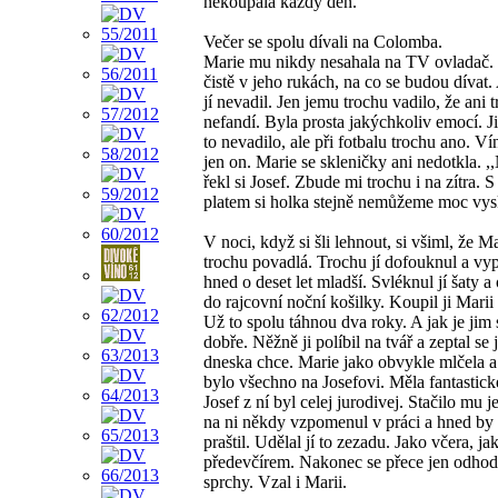
nekoupala každý den.
Večer se spolu dívali na Colomba.
Marie mu nikdy nesahala na TV ovladač. 
čistě v jeho rukách, na co se budou dívat.
jí nevadil. Jen jemu trochu vadilo, že ani 
nefandí. Byla prosta jakýchkoliv emocí. 
to nevadilo, ale při fotbalu trochu ano. Vín
jen on. Marie se skleničky ani nedotkla. ,
řekl si Josef. Zbude mi trochu i na zítra. 
platem si holka stejně nemůžeme moc vys
V noci, když si šli lehnout, si všiml, že Ma
trochu povadlá. Trochu jí dofouknul a vy
hned o deset let mladší. Svléknul jí šaty a 
do rajcovní noční košilky. Koupil ji Marii
Už to spolu táhnou dva roky. A jak je jim
dobře. Něžně ji políbil na tvář a zeptal se j
dneska chce. Marie jako obvykle mlčela a 
bylo všechno na Josefovi. Měla fantastick
Josef z ní byl celej jurodivej. Stačilo mu j
na ni někdy vzpomenul v práci a hned by
praštil. Udělal jí to zezadu. Jako včera, ja
předevčírem. Nakonec se přece jen odhod
sprchy. Vzal i Marii.