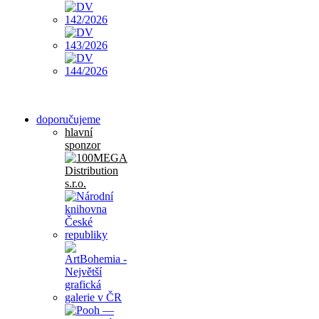
doporučujeme
hlavní
sponzor