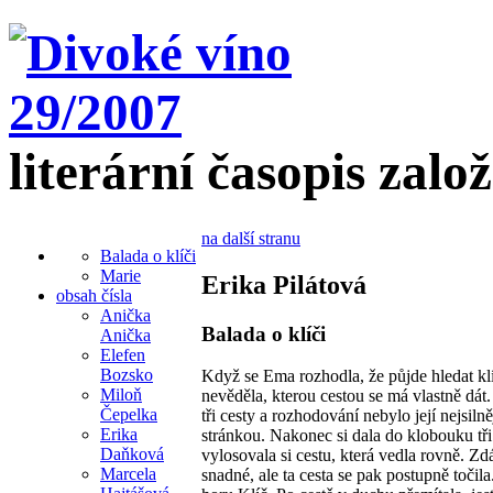
literární časopis zalo
na další stranu
Balada o klíči
Marie
Erika Pilátová
obsah čísla
Anička
Balada o klíči
Anička
Elefen
Bozsko
Když se Ema rozhodla, že půjde hledat kl
Miloň
nevěděla, kterou cestou se má vlastně dát.
Čepelka
tři cesty a rozhodování nebylo její nejsilně
Erika
stránkou. Nakonec si dala do klobouku tři 
Daňková
vylosovala si cestu, která vedla rovně. Zdá
Marcela
snadné, ale ta cesta se pak postupně točila