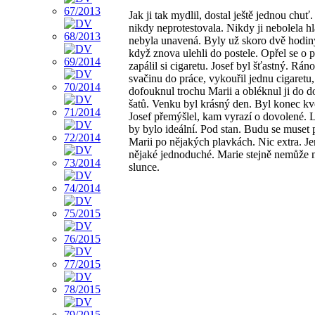
Jak ji tak mydlil, dostal ještě jednou chuť
nikdy neprotestovala. Nikdy ji nebolela hl
nebyla unavená. Byly už skoro dvě hodin
když znova ulehli do postele. Opřel se o p
zapálil si cigaretu. Josef byl šťastný. Ráno
svačinu do práce, vykouřil jednu cigaretu,
dofouknul trochu Marii a obléknul ji do 
šatů. Venku byl krásný den. Byl konec kv
Josef přemýšlel, kam vyrazí o dovolené. 
by bylo ideální. Pod stan. Budu se muset 
Marii po nějakých plavkách. Nic extra. J
nějaké jednoduché. Marie stejně nemůže
slunce.