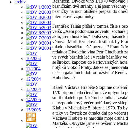
Řezníček, Divoké víno 1/1970 věnovalo 
archiv
básničkám dvě stránky a já jsem všechny 
básničky na nich otištěné přepsal do dneš
internetové vzpomínky.
František Talián přišel v tomtéž čísle s os
verši: „Jsem podobizna adventu, sochaře p
aktů, jsem husí klín.“ Další svoji básničku
věnoval Marii Kynclové. Jestlipak by Fran
mladou básnířku ještě poznal..? Františkův
redaktor Divokého vína Petr Cincibuch za
ve svých básních leč i v reálu básnířky v
se širokou kapotou do karlovarských hotel
hotýlků v okolí Prahy. Jakže se jmenovala
našich galantních dobrodružství..? René
Hubertus…?
Báseň Václava Hraběte Stoptime otištěn
1/70 připomínala čtenářům, že uplynulo pě
smrti mladého pražského beatnika a zvala
na vzpomínkový večer pořádaný ve skle
Klubu v Michalské 5. března 1970. To byl
a taky ve čtvrtek za čtrnáct dní po večeru
Václava Hraběte se narodila moje druhá d
Markéta. Obvykle jsme se ovšem v Micha