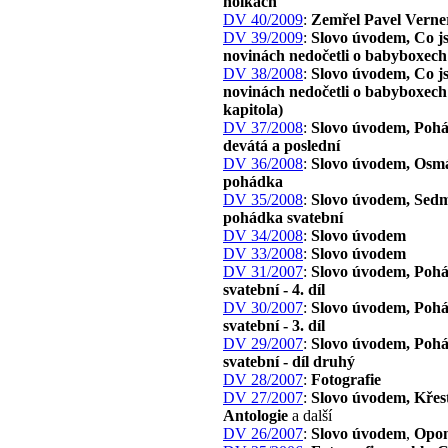
holkách
DV 40/2009
:
Zemřel Pavel Verne
DV 39/2009
:
Slovo úvodem, Co js
novinách nedočetli o babyboxech
DV 38/2008
:
Slovo úvodem, Co js
novinách nedočetli o babyboxech 
kapitola)
DV 37/2008
:
Slovo úvodem, Poh
devátá a poslední
DV 36/2008
:
Slovo úvodem, Osm
pohádka
DV 35/2008
:
Slovo úvodem, Sed
pohádka svatební
DV 34/2008
:
Slovo úvodem
DV 33/2008
:
Slovo úvodem
DV 31/2007
:
Slovo úvodem, Poh
svatební - 4. díl
DV 30/2007
:
Slovo úvodem, Poh
svatební - 3. díl
DV 29/2007
:
Slovo úvodem, Poh
svatební - díl druhý
DV 28/2007
:
Fotografie
DV 27/2007
:
Slovo úvodem, Křes
Antologie
a další
DV 26/2007
:
Slovo úvodem
,
Opon