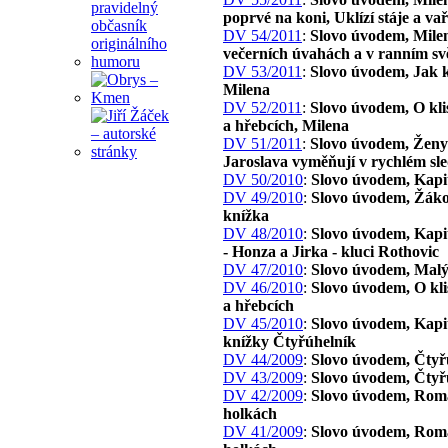
poprvé na koni, Uklízí stáje a va
DV 54/2011
:
Slovo úvodem, Mile
večerních úvahách a v ranním svě
DV 53/2011
:
Slovo úvodem, Jak 
Milena
DV 52/2011
:
Slovo úvodem, O kli
a hřebcích, Milena
DV 51/2011
:
Slovo úvodem, Ženy 
Jaroslava vyměňují v rychlém sl
DV 50/2010
:
Slovo úvodem, Kapi
DV 49/2010
:
Slovo úvodem, Žák
knížka
DV 48/2010
:
Slovo úvodem, Kapit
- Honza a Jirka - kluci Rothovic
DV 47/2010
:
Slovo úvodem, Malý
DV 46/2010
:
Slovo úvodem, O kl
a hřebcích
DV 45/2010
:
Slovo úvodem, Kapit
knížky Čtyřúhelník
DV 44/2009
:
Slovo úvodem, Čtyř
DV 43/2009
:
Slovo úvodem, Čtyř
DV 42/2009
:
Slovo úvodem, Rom
holkách
DV 41/2009
:
Slovo úvodem, Rom