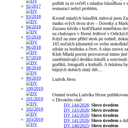
pořídit za ni večeři s mladou básnířkou v 
restauraci nebyl problém.
Kromě mladých básnířek miloval jsem Zu
matku svých dvou dcer – Dorotky a Mark
Zuzana trávila s holčičkami mateřskou d
na chaloupce v Horní Jedlové v Orlických
Když na mne přišel stesk po rodině, doká
165 nočních kilometrů ve svém stokoňsk
zdolat za hodinku a čtvrt. A ráno znovu za
Klub Mladá poezie provozoval mimo jiné 
zaměstnávající desítku tiskařů a souvisejíc
grafiků, fotografů a knihařů. A tiskárna by
bájných dobách zlatý důl…
Ludvík Hess
Ostatní tvorba Ludvíka Hesse publikovan
v Divokém víně:
DV 144/2026
:
Slovo úvodem
DV 143/2026
:
Slovo úvodem
DV 142/2026
:
Slovo úvodem
DV 141/2026
:
Slovo úvodem
a dal
DV 140/2025
:
Slovo úvodem