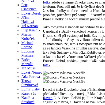
Baurová
fotky
zdobí výtvarně Divoké víno, se zná
Petr
telefonu. Prozradil mi, že je čtyřicet devět 
Cincibuch
že sehnat holky na focení není na Horáck
Lukáš Dušek
problém, přicházejí prý samy… Šťastný 
Jiřina
Praze si holky na focení musím pracně hle
Hájková
Jiří Karban
Jako fotografa si naopak mě vybral Vašek
Filip Krajník
Uspořádal s Bacily velkolepý koncert v L
Martin
já jsme směl při vystoupení fotit. Zavrhl j
Kubeček
a fotil dlouhými časy a s velkou citlivostí.
Michael
to znamenalo, že jsem s fotoaparátem na o
Lorenc
až se tančící Vašek na chvilku zastaví. Za
Lubomír
taky Petr Spálený a Martička Kubišová, s
Maštera
oslavnou báseň věnovanou Vaškovi předn
Bořek
Fousek. Dobrá, nedáte-li jinak, ukážu v
Mezník
fotek
.
Jan Musil
Lukáš Němec
Ada Petrová
Tereza
Šimůnková
Lumír Slabý
Dvacáté číslo Divokého vína přináší zlom
Karel Sýs
překladové literatury – nový překlad bás
Kateřina
Raven
E. A. Poea. Pořídil jej Filip Krajní
Šmídová
anglistiky z Brna, a Havrana nazval Krk