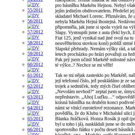
pro básnířku Markétu Hejnou. Nebyl však
jejím jediným obdivovatelem. Předešel jej 
skladatel Michael Lorenc. Přiznávám, že 
nebyla Markéta Hejná lhostejná. Nedávn
připomněla, jak jsme si spolu vyjeli na výl
Slapy. Vystoupili jsme z auta (řekl bych, ž
Fiat 125, jenž vynikal nad jiné svojí na t
neuvěřitelnou stovkou koní) poblíž strmé 
Slapské přehrady. Nemám výšky rád, a tak
letech procházku po hrázi považuji za hrdi
Pak prý jsem učinil Markétě milostné n
té výšce..? Nechce se mi věřit!
Tak se mi nějak zastesklo po Markétě, naš
její telefonní číslo, jež poskládáno je ze 
trojek a sedmiček, tedy mých čísel oblí
„Nevolám nevhod?“ zeptal jsem se, úmys
nepředstaviv. „Ahoj Luďku…“ odpovědě
krásná básnířka na druhém konci podivné
námi se vlnící eurotelové rezonance. Mar
pověděla, že do Klubu v Michalské ulici j
Blanka Jiráčková. Honza Rosák ji opil (p
byl u toho i já), naskládali jsme se do mé
sportovního fiátku v počtu deseti básníků 
básnířek, ona – Markéta, sedíc Honzovi 