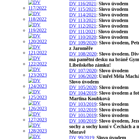
DV 116/2021
:
Slovo úvodem
DV 115/2021
:
Slovo úvodem
DV 114/2021
:
Slovo úvodem
DV 113/2021
:
Slovo úvodem
DV 112/2021
:
Slovo úvodem
DV 111/2021
:
Slovo úvodem
DV 110/2020
:
Slovo úvodem
DV 109/2020
:
Slovo úvodem, Pet
z Jaroměře
DV 108/2020
:
Slovo úvodem. Div
má pamětní desku na bráně Gym
Libeňského zámku!
DV 107/2020
:
Slovo úvodem
DV 106/2020
:
Umřel Méla Machá
Slovo úvodem
DV 105/2020
:
Slovo úvodem
DV 104/2019
:
Slovo úvodem a fo
Martina Koubková
DV 103/2019
:
Slovo úvodem
DV 102/2019
:
Slovo úvodem
DV 101/2019
:
Slovo úvodem
DV 100/2019
:
Slovo úvodem, Jez
sochy a sochy koní v Čechách a 
Moravě
DV 99/2019
:
Slovo úvodem