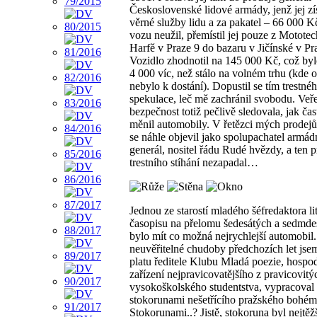
Československé lidové armády, jenž jej zí
věrné služby lidu a za pakatel – 66 000 K
vozu neužil, přemístil jej pouze z Motote
Harfě v Praze 9 do bazaru v Jičínské v Pr
Vozidlo zhodnotil na 145 000 Kč, což bylo
4 000 víc, než stálo na volném trhu (kde
nebylo k dostání). Dopustil se tím trestné
spekulace, leč mě zachránil svobodu. Veř
bezpečnost totiž pečlivě sledovala, jak ča
měnil automobily. V řetězci mých prodej
se náhle objevil jako spolupachatel armád
generál, nositel řádu Rudé hvězdy, a ten p
trestního stíhání nezapadal…
Jednou ze starostí mladého šéfredaktora li
časopisu na přelomu šedesátých a sedmdes
bylo mít co možná nejrychlejší automobil
neuvěřitelné chudoby předchozích let jse
platu ředitele Klubu Mladá poezie, hospo
zařízení nejpravicovatějšího z pravicovit
vysokoškolského studentstva, vypracoval
stokorunami nešetřícího pražského bohém
Stokorunami..? Jistě, stokoruna byl nejtěžš