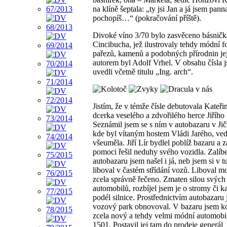
na klíně šeptala: „ty jsi Jan a já jsem pann
pochopíš…“ (pokračování příště).
Divoké víno 3/70 bylo zasvěceno básničk
Cincibucha, jež ilustrovaly tehdy módní f
pařezů, kamenů a podobných přírodnin je
autorem byl Adolf Vrhel. V obsahu čísla j
uvedli včetně titulu „Ing. arch“.
Jistím, že v témže čísle debutovala Kateři
dcerka veselého a zdvořilého herce Jiřího 
Seznámil jsem se s ním v autobazaru v Jič
kde byl vítaným hostem Vládi Jarého, ve
všeuměla. Jiří Lír bydlel poblíž bazaru a 
pomoci řešil neduhy svého vozidla. Zalíb
autobazaru jsem našel i já, neb jsem si v 
liboval v častém střídání vozů. Liboval m
zcela správně řečeno. Zmaten silou svých
automobilů, rozbíjel jsem je o stromy či 
podél silnice. Prostřednictvím autobazaru
vozový park obnovoval. V bazaru jsem ko
zcela nový a tehdy velmi módní automobi
1501. Postavil jej tam do prodeje generál