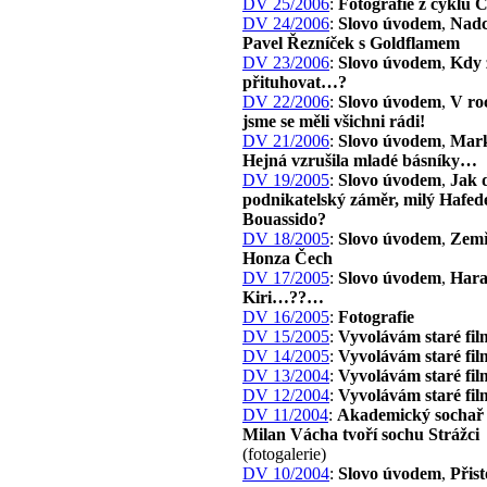
DV 25/2006
:
Fotografie z cyklu 
DV 24/2006
:
Slovo úvodem
,
Nadc
Pavel Řezníček s Goldflamem
DV 23/2006
:
Slovo úvodem
,
Kdy 
přituhovat…?
DV 22/2006
:
Slovo úvodem
,
V ro
jsme se měli všichni rádi!
DV 21/2006
:
Slovo úvodem
,
Mark
Hejná vzrušila mladé básníky…
DV 19/2005
:
Slovo úvodem
,
Jak 
podnikatelský záměr, milý Hafed
Bouassido?
DV 18/2005
:
Slovo úvodem
,
Zemř
Honza Čech
DV 17/2005
:
Slovo úvodem
,
Har
Kiri…??…
DV 16/2005
:
Fotografie
DV 15/2005
:
Vyvolávám staré fil
DV 14/2005
:
Vyvolávám staré fil
DV 13/2004
:
Vyvolávám staré fil
DV 12/2004
:
Vyvolávám staré fil
DV 11/2004
:
Akademický sochař 
Milan Vácha tvoří sochu Strážci
(fotogalerie)
DV 10/2004
:
Slovo úvodem
,
Přist