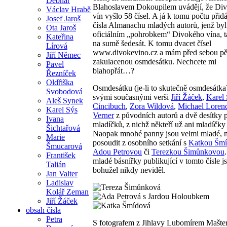
Debnár
Blahoslavem Dokoupilem uvádějí, že Di
Václav Hrabě
vín vyšlo 58 čísel. A já k tomu počtu při
Josef Jaroš
čísla Almanachu mladých autorů, jenž byl
Ota Jaroš
oficiálním „pohrobkem“ Divokého vína, t
Kateřina
na sumě šedesát. K tomu dvacet čísel
Lírová
www.divokevino.cz a mám před sebou p
Jiří Němec
zakulacenou osmdesátku. Nechcete mi
Pavel
blahopřát…?
Řezníček
Oldřiška
Osmdesátku (je-li to skutečně osmdesátka?
Svobodová
svými současnými verši
Jiří Žáček
,
Karel
Aleš Synek
Cincibuch
,
Zora Wildová
,
Michael Loren
Karel Sýs
Verner
z původních autorů a dvě desítky 
Ivana
mladíčků, z nichž někteří už ani mladíčk
Šichtařová
Naopak mnohé panny jsou velmi mladé, 
Marie
posoudit z osobního setkání s
Katkou Šm
Šmucarová
Adou Petrovou
či
Terezkou Šimůnkovou
František
mladé básnířky publikující v tomto čísle 
Talián
bohužel nikdy neviděl.
Jan Valter
Ladislav
Kolář Zeman
Jiří Žáček
obsah čísla
Petra
S fotografem z Jihlavy Lubomírem Mašte