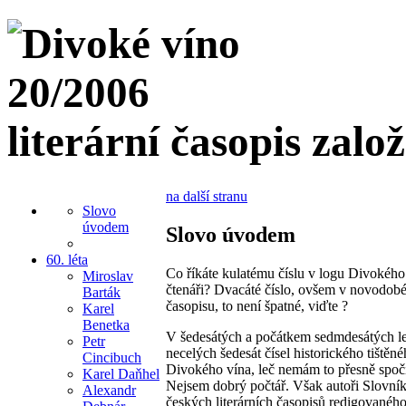
literární časopis zalo
na další stranu
Slovo
úvodem
Slovo úvodem
60. léta
Co říkáte kulatému číslu v logu Divokého 
Miroslav
čtenáři? Dvacáté číslo, ovšem v novodobé 
Barták
časopisu, to není špatné, viďte ?
Karel
Benetka
V šedesátých a počátkem sedmdesátých le
Petr
necelých šedesát čísel historického tištěn
Cincibuch
Divokého vína, leč nemám to přesně spočí
Karel Daňhel
Nejsem dobrý počtář. Však autoři Slovní
Alexandr
českých literárních časopisů redigovanéh