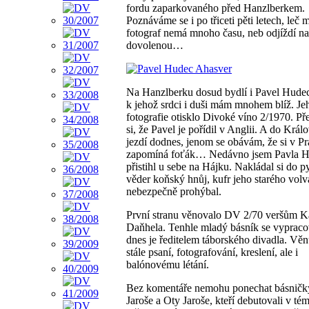
fordu zaparkovaného před Hanzlberkem.
Poznáváme se i po třiceti pěti letech, leč 
fotograf nemá mnoho času, neb odjíždí na
dovolenou…
Na Hanzlberku dosud bydlí i Pavel Hude
k jehož srdci i duši mám mnohem blíž. Je
fotografie otisklo Divoké víno 2/1970. Př
si, že Pavel je pořídil v Anglii. A do Králo
jezdí dodnes, jenom se obávám, že si v Pr
zapomíná foťák… Nedávno jsem Pavla 
přistihl u sebe na Hájku. Nakládal si do py
věder koňský hnůj, kufr jeho starého volv
nebezpečně prohýbal.
První stranu věnovalo DV 2/70 veršům K
Daňhela. Tenhle mladý básník se vypraco
dnes je ředitelem táborského divadla. Věn
stále psaní, fotografování, kreslení, ale i
balónovému létání.
Bez komentáře nemohu ponechat básničk
Jaroše a Oty Jaroše, kteří debutovali v tém