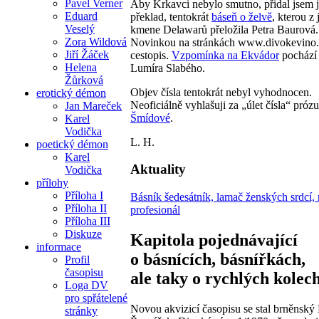
Pavel Verner
Aby Krkavci nebylo smutno, přidal jsem j
Eduard
překlad, tentokrát
báseň o želvě
, kterou z
Veselý
kmene Delawarů přeložila Petra Baurová.
Zora Wildová
Novinkou na stránkách www.divokevino.
Jiří Žáček
cestopis.
Vzpomínka na Ekvádor
pochází 
Helena
Lumíra Slabého.
Žůrková
Objev čísla tentokrát nebyl vyhodnocen.
erotický démon
Neoficiálně vyhlašuji za „úlet čísla“ próz
Jan Mareček
Šmídové
.
Karel
Vodička
L. H.
poetický démon
Karel
Aktuality
Vodička
přílohy
Příloha I
Básník šedesátník, lamač ženských srdcí,
Příloha II
profesionál
Příloha III
Diskuze
Kapitola pojednávající
informace
o básnících, básnířkách,
Profil
časopisu
ale taky o rychlých kole
Loga DV
pro spřátelené
Novou akvizicí časopisu se stal brněnský
stránky