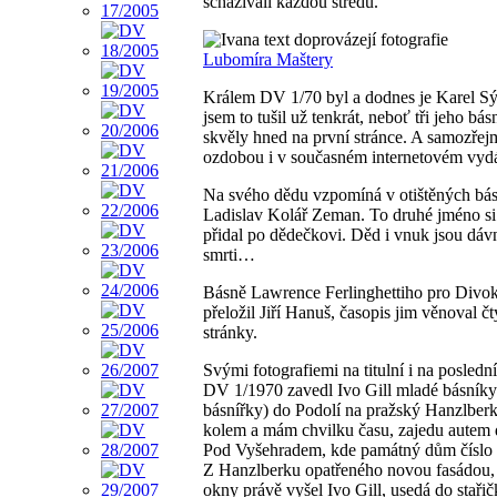
scházívali každou středu.
text doprovázejí fotografie
Lubomíra Maštery
Králem DV 1/70 byl a dodnes je Karel Sý
jsem to tušil už tenkrát, neboť tři jeho bás
skvěly hned na první stránce. A samozřej
ozdobou i v současném internetovém vydá
Na svého dědu vzpomíná v otištěných bá
Ladislav Kolář Zeman. To druhé jméno s
přidal po dědečkovi. Děd i vnuk jsou dáv
smrti…
Básně Lawrence Ferlinghettiho pro Divo
přeložil Jiří Hanuš, časopis jim věnoval čt
stránky.
Svými fotografiemi na titulní i na poslední
DV 1/1970 zavedl Ivo Gill mladé básníky 
básnířky) do Podolí na pražský Hanzlberk.
kolem a mám chvilku času, zajedu autem 
Pod Vyšehradem, kde památný dům číslo 2
Z Hanzlberku opatřeného novou fasádou, 
okny právě vyšel Ivo Gill, usedá do staři