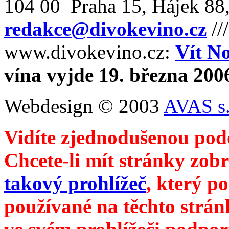
104 00 Praha 15, Hájek 88,
redakce@divokevino.cz
//
www.divokevino.cz:
Vít N
vína vyjde 19. března 200
Webdesign © 2003
AVAS s.
Vidíte zjednodušenou pod
Chcete-li mít stránky zobr
takový prohlížeč
, který p
používané na těchto strán