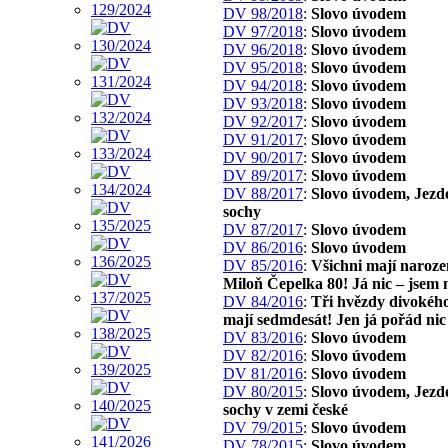
DV 98/2018
:
Slovo úvodem
DV 97/2018
:
Slovo úvodem
DV 96/2018
:
Slovo úvodem
DV 95/2018
:
Slovo úvodem
DV 94/2018
:
Slovo úvodem
DV 93/2018
:
Slovo úvodem
DV 92/2017
:
Slovo úvodem
DV 91/2017
:
Slovo úvodem
DV 90/2017
:
Slovo úvodem
DV 89/2017
:
Slovo úvodem
DV 88/2017
:
Slovo úvodem, Jezd
sochy
DV 87/2017
:
Slovo úvodem
DV 86/2016
:
Slovo úvodem
DV 85/2016
:
Všichni mají naroze
Miloň Čepelka 80! Já nic – jsem 
DV 84/2016
:
Tři hvězdy divokého
mají sedmdesát! Jen já pořád nic
DV 83/2016
:
Slovo úvodem
DV 82/2016
:
Slovo úvodem
DV 81/2016
:
Slovo úvodem
DV 80/2015
:
Slovo úvodem, Jezd
sochy v zemi české
DV 79/2015
:
Slovo úvodem
DV 78/2015
:
Slovo úvodem