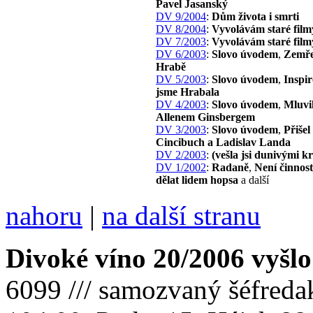
Pavel Jasanský
DV 9/2004
:
Dům života i smrti
DV 8/2004
:
Vyvolávám staré film
DV 7/2003
:
Vyvolávám staré film
DV 6/2003
:
Slovo úvodem
,
Zemře
Hrabě
DV 5/2003
:
Slovo úvodem
,
Inspir
jsme Hrabala
DV 4/2003
:
Slovo úvodem
,
Mluvil
Allenem Ginsbergem
DV 3/2003
:
Slovo úvodem
,
Přišel
Cincibuch a Ladislav Landa
DV 2/2003
:
(vešla jsi dunivými 
DV 1/2002
:
Radaně
,
Není činnost
dělat lidem hopsa
a další
nahoru
|
na další stranu
Divoké víno 20/2006 vyšlo
6099 /// samozvaný šéfreda