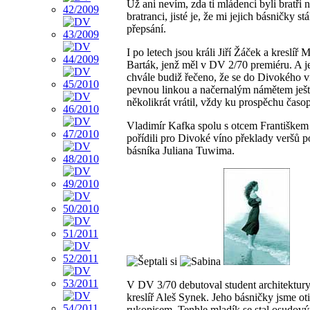
Už ani nevím, zda ti mládenci byli bratři 
bratranci, jisté je, že mi jejich básničky st
přepsání.
I po letech jsou králi Jiří Žáček a kreslíř 
Barták, jenž měl v DV 2/70 premiéru. A 
chvále budiž řečeno, že se do Divokého v
pevnou linkou a načernalým námětem ješ
několikrát vrátil, vždy ku prospěchu časop
Vladimír Kafka spolu s otcem Františke
pořídili pro Divoké víno překlady veršů 
básníka Juliana Tuwima.
V DV 3/70 debutoval student architektury
kreslíř Aleš Synek. Jeho básničky jsme oti
rukopisem. Tenhle mladík se stal osudo